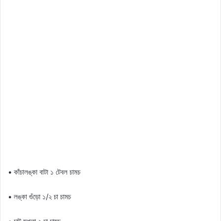
• কাঁচালঙ্কা বাটা ১ টেবল চামচ
• লঙ্কা গুঁড়ো ১/২ চা চামচ