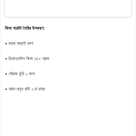
কিমা পরোটা তৈরির উপকরণ:
• ময়দা আড়াই কাপ
• চিকেন/মটন কিমা ২৫০ গ্রাম
• পেঁয়াজ কুচি ১ কাপ
• আদা-রসুন বাটা ২ চা চামচ