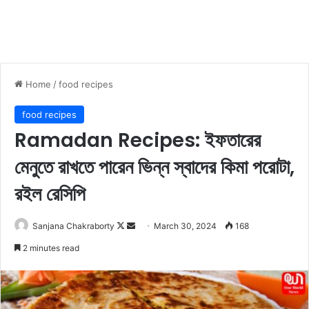
Home
/
food recipes
food recipes
Ramadan Recipes: ইফতারের
মেনুতে রাখতে পারেন ভিন্ন স্বাদের কিমা পরোটা,
রইল রেসিপি
Sanjana Chakraborty
F
S
March 30, 2024
168
o
e
2 minutes read
l
n
l
d
o
a
w
n