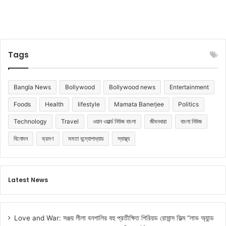
Tags
Bangla News
Bollywood
Bollywood news
Entertainment
Foods
Health
lifestyle
Mamata Banerjee
Politics
Technology
Travel
ওয়ান ওয়ার্ল্ড নিউজ বাংলা
জীবনধারা
বাংলা নিউজ
বিনোদন
ভ্রমণ
মমতা বন্দ্যোপাধ্যায়
স্বাস্থ্য
Latest News
Love and War: সঞ্জয় লীলা বনশালির বহু প্রতীক্ষিত পিরিয়ড রোমান্স ফিল্ম “লাভ অ্যান্ড