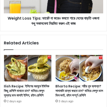
i
L
n
o
a
s
t
Weight Loss Tips: ডায়েট না করেও কমতে পারে দেহের বাড়তি ওজন!
s
i
শুধু সকালবেলা নিয়মিত করুন এই কাজ
T
o
i
n
p
:
s
Related Articles
এ
:
প্রি
ডা
লে
য়ে
হা
ট
নি
না
মু
ক
ন
রে
উ
ও
দ
ক
Ilish Recipe: ইলিশের মরসুমে ইউনিক
Bharta Recipe: শরীর খুব ক্লান্ত?
যা
ম
কিছু রেসিপি বানাতে চান? বানিয়ে ফেলুন
সাদামাটা রান্না করতে চান? বানিয়ে ফেলুন ডাল
প
তে
সুস্বাদু ডাব মালাই ইলিশ, রইল রেসিপি
ডিম ভর্তা, রইল সম্পূর্ণ রেসিপি
নে
পা
2 days ago
3 days ago
র
রে