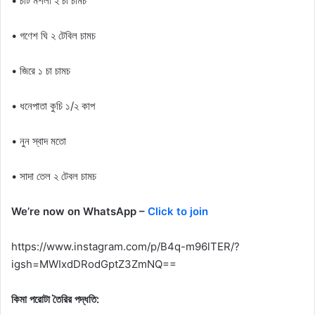
• চাট মশলা ২ চা চামচ
• গণেশ ঘি ২ টেবিল চামচ
• জিরে ১ চা চামচ
• ধনেপাতা কুচি ১/২ কাপ
• নুন স্বাদ মতো
• সাদা তেল ২ টেবল চামচ
We’re now on WhatsApp –
Click to join
https://www.instagram.com/p/B4q-m96lTER/?
igsh=MWIxdDRodGptZ3ZmNQ==
কিমা পরোটা তৈরির পদ্ধতি: