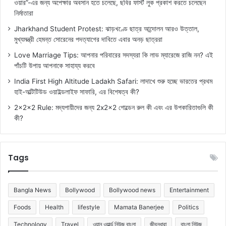
ওয়ার”-এর জন্য অপেক্ষার অবসান হতে চলেছে, ছবির ফার্স্ট লুক প্রকাশ করতে চলেছেন
নির্মাতারা
Jharkhand Student Protest: ঝাড়খণ্ডে ছাত্র আন্দোলন আরও উত্তাল,
মুখ্যমন্ত্রী হেমন্ত সোরেনের পদত্যাগের দাবিতে এবার অনড় ছাত্ররা
Love Marriage Tips: আপনার পরিবারের সদস্যরা কি লাভ ম্যারেজে রাজি নন? এই
পাঁচটি উপায় আপনাকে সাহায্য করবে
India First High Altitude Ladakh Safari: লাদাখে শুরু হচ্ছে ভারতের প্রথম
হাই-অল্টিটিউড ওয়াইল্ডলাইফ সাফারি, এর বিশেষত্ব কী?
2x2x2 Rule: মদ্যপায়ীদের জন্য 2x2x2 গোল্ডেন রুল কী এবং এর উপকারিতাগুলি কী
কী?
Tags
Bangla News
Bollywood
Bollywood news
Entertainment
Foods
Health
lifestyle
Mamata Banerjee
Politics
Technology
Travel
ওয়ান ওয়ার্ল্ড নিউজ বাংলা
জীবনধারা
বাংলা নিউজ