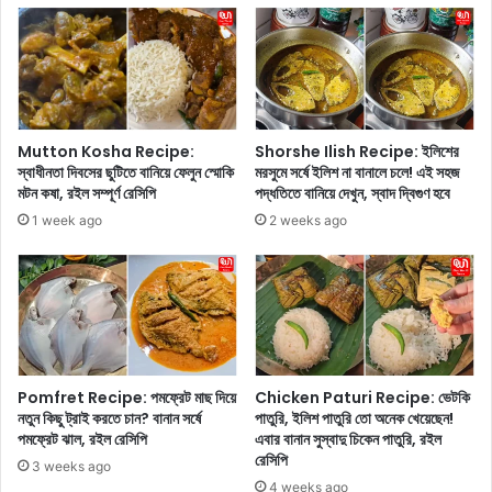
প
দে
রি
হে
ক
র
ল্প
বা
না
ড়
ক
তি
র
ও
Mutton Kosha Recipe:
Shorshe Ilish Recipe: ইলিশের
ছে
জ
স্বাধীনতা দিবসের ছুটিতে বানিয়ে ফেলুন স্মোকি
মরসুমে সর্ষে ইলিশ না বানালে চলে! এই সহজ
ন
ন
মটন কষা, রইল সম্পূর্ণ রেসিপি
পদ্ধতিতে বানিয়ে দেখুন, স্বাদ দ্বিগুণ হবে
?
!
1 week ago
2 weeks ago
তা
শু
ই
ধু
এ
স
ই
কা
জা
ল
য়
বে
গা
লা
গু
Pomfret Recipe: পমফ্রেট মাছ দিয়ে
Chicken Paturi Recipe: ভেটকি
নি
নতুন কিছু ট্রাই করতে চান? বানান সর্ষে
পাতুরি, ইলিশ পাতুরি তো অনেক খেয়েছেন!
লো
য়
পমফ্রেট ঝাল, রইল রেসিপি
এবার বানান সুস্বাদু চিকেন পাতুরি, রইল
ঘু
মি
রেসিপি
রে
ত
3 weeks ago
দে
4 weeks ago
ক