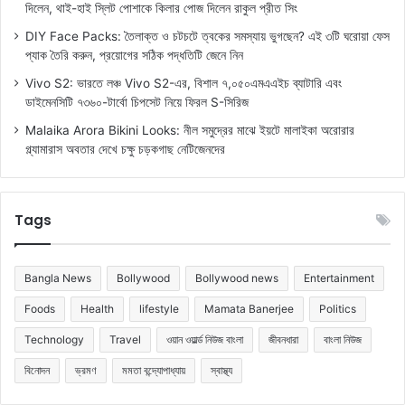
দিলেন, থাই-হাই স্লিট পোশাকে কিলার পোজ দিলেন রাকুল প্রীত সিং
DIY Face Packs: তৈলাক্ত ও চটচটে ত্বকের সমস্যায় ভুগছেন? এই ৩টি ঘরোয়া ফেস
প্যাক তৈরি করুন, প্রয়োগের সঠিক পদ্ধতিটি জেনে নিন
Vivo S2: ভারতে লঞ্চ Vivo S2-এর, বিশাল ৭,০৫০এমএএইচ ব্যাটারি এবং
ডাইমেনসিটি ৭৩৬০-টার্বো চিপসেট নিয়ে ফিরল S-সিরিজ
Malaika Arora Bikini Looks: নীল সমুদ্রের মাঝে ইয়টে মালাইকা অরোরার
গ্ল্যামারাস অবতার দেখে চক্ষু চড়কগাছ নেটিজেনদের
Tags
Bangla News
Bollywood
Bollywood news
Entertainment
Foods
Health
lifestyle
Mamata Banerjee
Politics
Technology
Travel
ওয়ান ওয়ার্ল্ড নিউজ বাংলা
জীবনধারা
বাংলা নিউজ
বিনোদন
ভ্রমণ
মমতা বন্দ্যোপাধ্যায়
স্বাস্থ্য