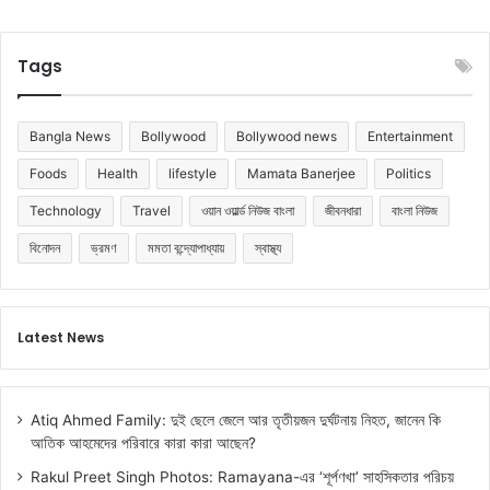
Tags
Bangla News
Bollywood
Bollywood news
Entertainment
Foods
Health
lifestyle
Mamata Banerjee
Politics
Technology
Travel
ওয়ান ওয়ার্ল্ড নিউজ বাংলা
জীবনধারা
বাংলা নিউজ
বিনোদন
ভ্রমণ
মমতা বন্দ্যোপাধ্যায়
স্বাস্থ্য
Latest News
Atiq Ahmed Family: দুই ছেলে জেলে আর তৃতীয়জন দুর্ঘটনায় নিহত, জানেন কি
আতিক আহমেদের পরিবারে কারা কারা আছেন?
Rakul Preet Singh Photos: Ramayana-এর ‘শূর্পণখা’ সাহসিকতার পরিচয়