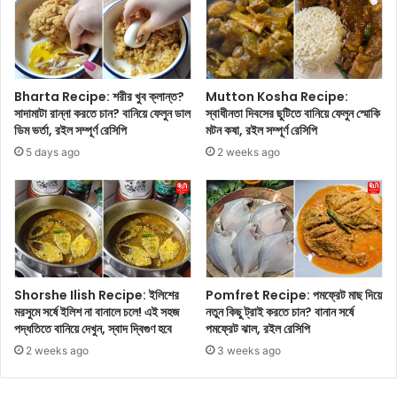
ডা
সৃ
ল
ষ্টি
বা
ক
টি
র
চু
তে
Bharta Recipe: শরীর খুব ক্লান্ত?
Mutton Kosha Recipe:
র্মা
পা
সাদামাটা রান্না করতে চান? বানিয়ে ফেলুন ডাল
স্বাধীনতা দিবসের ছুটিতে বানিয়ে ফেলুন স্মোকি
,
ডিম ভর্তা, রইল সম্পূর্ণ রেসিপি
মটন কষা, রইল সম্পূর্ণ রেসিপি
রে
আ
?
5 days ago
2 weeks ago
ত্মী
য়
রা
খা
ও
য়া
র
Shorshe Ilish Recipe: ইলিশের
Pomfret Recipe: পমফ্রেট মাছ দিয়ে
সা
মরসুমে সর্ষে ইলিশ না বানালে চলে! এই সহজ
নতুন কিছু ট্রাই করতে চান? বানান সর্ষে
থে
পদ্ধতিতে বানিয়ে দেখুন, স্বাদ দ্বিগুণ হবে
পমফ্রেট ঝাল, রইল রেসিপি
সা
থে
2 weeks ago
3 weeks ago
ই
ব