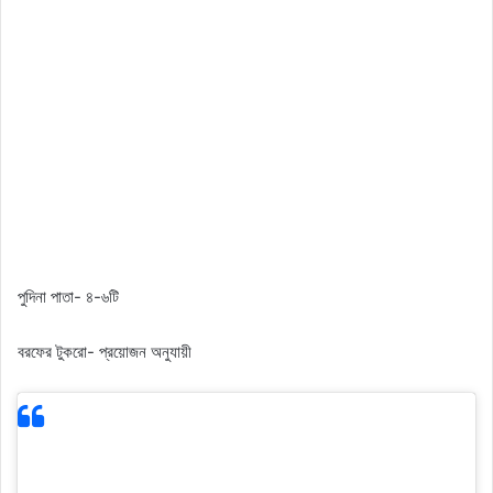
পুদিনা পাতা- ৪-৬টি
বরফের টুকরো- প্রয়োজন অনুযায়ী