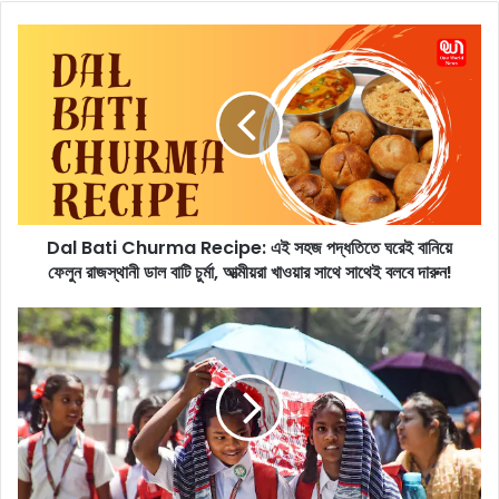
D
a
l
B
a
t
i
C
h
Dal Bati Churma Recipe: এই সহজ পদ্ধতিতে ঘরেই বানিয়ে
u
ফেলুন রাজস্থানী ডাল বাটি চুর্মা, আত্মীয়রা খাওয়ার সাথে সাথেই বলবে দারুন!
r
m
a
H
R
e
e
a
c
t
i
w
p
a
e
v
:
e