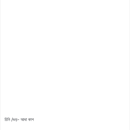
চিনি /গুড়- আধা কাপ