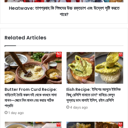
এ
:
ই
Heatwave: তাপপ্রবাহ কি শিশুদের উচ্চ রক্তচাপ এবং উদ্বেগ সৃষ্টি করতে
তা
স
পারে?
প
হ
প্র
জ
বা
প
হ
Related Articles
দ্ধ
কি
তি
শি
তে
শু
ঘ
দে
রে
র
ই
উ
বা
চ্চ
নি
র
য়ে
ক্ত
Butter From Curd Recipe:
Ilish Recipe: ইলিশের মরসুমে ইউনিক
ফে
চা
বাড়িতেই তৈরি করুন দই থেকে ধবধবে সাদা
কিছু রেসিপি বানাতে চান? বানিয়ে ফেলুন
লু
প
মাখন—জেনে নিন মাখন বের করার সঠিক
সুস্বাদু ডাব মালাই ইলিশ, রইল রেসিপি
ন
এ
পদ্ধতি
4 days ago
রা
বং
1 day ago
জ
উ
স্থা
দ্বে
নী
গ