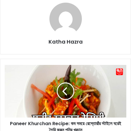
Katha Hazra
P
a
n
e
e
r
K
h
u
Paneer Khurchan Recipe: কম সময়ে রেস্তোরাঁর স্টাইলে ঘরেই
r
তৈরি করুন পনির খুরচান
c