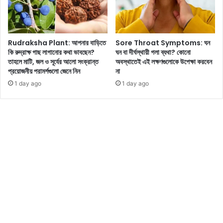
ক
র
তে
পা
Rudraksha Plant: আপনার বাড়িতে
Sore Throat Symptoms: ঘন
রে
কি রুদ্রাক্ষ গাছ লাগানোর কথা ভাবছেন?
ঘন বা দীর্ঘস্থায়ী গলা ব্যথা? কোনো
ন
তাহলে মাটি, জল ও সূর্যের আলো সংক্রান্ত
অবস্থাতেই এই লক্ষণগুলোকে উপেক্ষা করবেন
প্রয়োজনীয় পরামর্শগুলো জেনে নিন
না
1 day ago
1 day ago