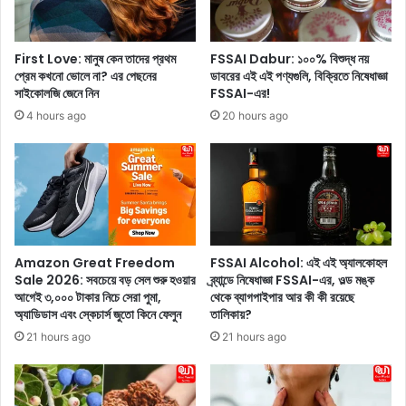
লে
প
ঘ
নি
রে
এ
First Love: মানুষ কেন তাদের প্রথম
FSSAI Dabur: ১০০% বিশুদ্ধ নয়
ই
ক
প্রেম কখনো ভোলে না? এর পেছনের
ডাবরের এই এই পণ্যগুলি, বিক্রিতে নিষেধাজ্ঞা
তৈ
টি
সাইকোলজি জেনে নিন
FSSAI-এর!
রি
ভা
4 hours ago
20 hours ago
ক
র
রু
সা
ন
ম্য
প
পূ
নি
র্ণ
র
জী
খু
ব
র
নে
Amazon Great Freedom
FSSAI Alcohol: এই এই অ্যালকোহল
চা
র
Sale 2026: সবচেয়ে বড় সেল শুরু হওয়ার
ব্র্যান্ডে নিষেধাজ্ঞা FSSAI-এর, ওল্ড মঙ্ক
ন
জ
আগেই ৩,০০০ টাকার নিচে সেরা পুমা,
থেকে ব্যাগপাইপার আর কী কী রয়েছে
অ্যাডিডাস এবং স্কেচার্স জুতো কিনে ফেলুন
তালিকায়?
ন্য
অ
21 hours ago
21 hours ago
ন্ত
র্ভু
ক্ত