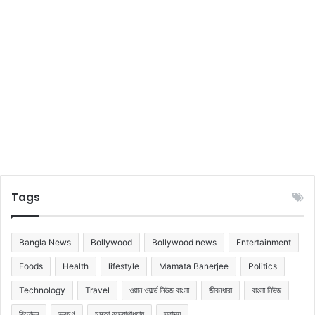
Tags
Bangla News
Bollywood
Bollywood news
Entertainment
Foods
Health
lifestyle
Mamata Banerjee
Politics
Technology
Travel
ওয়ান ওয়ার্ল্ড নিউজ বাংলা
জীবনধারা
বাংলা নিউজ
বিনোদন
ভ্রমণ
মমতা বন্দ্যোপাধ্যায়
স্বাস্থ্য