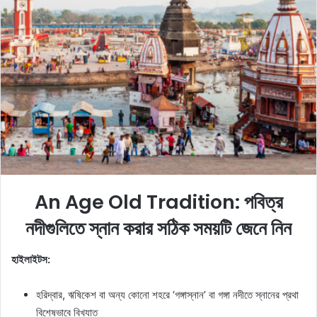
e
m
a
i
l
​An Age Old Tradition: পবিত্র
নদীগুলিতে স্নান করার সঠিক সময়টি জেনে নিন
হাইলাইটস:
হরিদ্বার, ঋষিকেশ বা অন্য কোনো শহরে ‘গঙ্গাস্নান’ বা গঙ্গা নদীতে স্নানের প্রথা
বিশেষভাবে বিখ্যাত