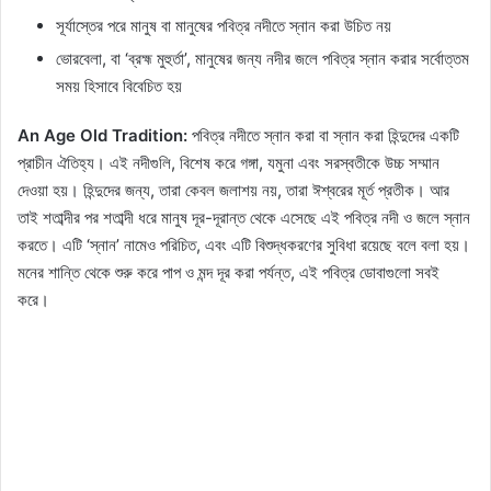
সূর্যাস্তের পরে মানুষ বা মানুষের পবিত্র নদীতে স্নান করা উচিত নয়
ভোরবেলা, বা ‘ব্রহ্ম মুহুর্তা’, মানুষের জন্য নদীর জলে পবিত্র স্নান করার সর্বোত্তম
সময় হিসাবে বিবেচিত হয়
​An Age Old Tradition:
পবিত্র নদীতে স্নান করা বা স্নান করা হিন্দুদের একটি
প্রাচীন ঐতিহ্য। এই নদীগুলি, বিশেষ করে গঙ্গা, যমুনা এবং সরস্বতীকে উচ্চ সম্মান
দেওয়া হয়। হিন্দুদের জন্য, তারা কেবল জলাশয় নয়, তারা ঈশ্বরের মূর্ত প্রতীক। আর
তাই শতাব্দীর পর শতাব্দী ধরে মানুষ দূর-দূরান্ত থেকে এসেছে এই পবিত্র নদী ও জলে স্নান
করতে। এটি ‘স্নান’ নামেও পরিচিত, এবং এটি বিশুদ্ধকরণের সুবিধা রয়েছে বলে বলা হয়।
মনের শান্তি থেকে শুরু করে পাপ ও মন্দ দূর করা পর্যন্ত, এই পবিত্র ডোবাগুলো সবই
করে।