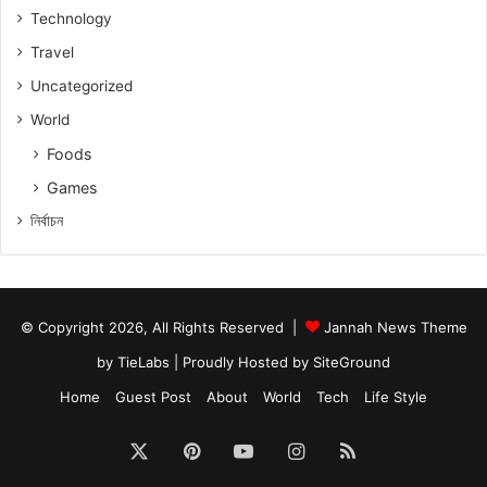
Technology
Travel
Uncategorized
World
Foods
Games
নিৰ্বাচন
© Copyright 2026, All Rights Reserved |
Jannah News Theme
by TieLabs
| Proudly Hosted by
SiteGround
Home
Guest Post
About
World
Tech
Life Style
X
Pinterest
YouTube
Instagram
RSS