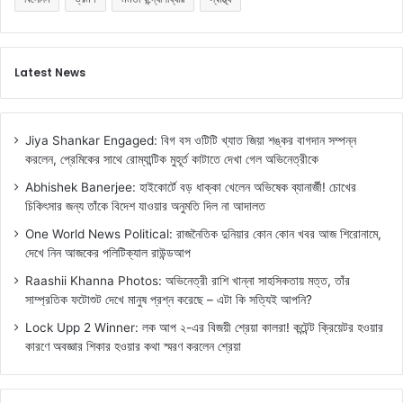
Latest News
Jiya Shankar Engaged: বিগ বস ওটিটি খ্যাত জিয়া শঙ্কর বাগদান সম্পন্ন
করলেন, প্রেমিকের সাথে রোম্যান্টিক মুহূর্ত কাটাতে দেখা গেল অভিনেত্রীকে
Abhishek Banerjee: হাইকোর্টে বড় ধাক্কা খেলেন অভিষেক ব্যানার্জী! চোখের
চিকিৎসার জন্য তাঁকে বিদেশ যাওয়ার অনুমতি দিল না আদালত
One World News Political: রাজনৈতিক দুনিয়ার কোন কোন খবর আজ শিরোনামে,
দেখে নিন আজকের পলিটিক্যাল রাউন্ডআপ
Raashii Khanna Photos: অভিনেত্রী রাশি খান্না সাহসিকতায় মত্ত, তাঁর
সাম্প্রতিক ফটোশুট দেখে মানুষ প্রশ্ন করেছে – এটা কি সত্যিই আপনি?
Lock Upp 2 Winner: লক আপ ২-এর বিজয়ী শ্রেয়া কালরা! কন্টেন্ট ক্রিয়েটর হওয়ার
কারণে অবজ্ঞার শিকার হওয়ার কথা স্মরণ করলেন শ্রেয়া