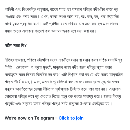
কাহিনী এবং কিংবদন্তি অনুসারে, রাতের সময় হল যক্ষদের পবিত্র নদীগুলির কাছে ডুব
দেওয়ার এবং বসার সময়। এখন, যক্ষরা অশুভ আত্মা নয়, বরং জল, বন, গাছ ইত্যাদির
সাথে যুক্ত প্রকৃতির আত্মা। এই প্রাণীরা রাতে সক্রিয় বলে মনে করা হয় এবং তাদের
সময়ে তাদের এলাকায় প্রবেশ করা অসম্মানজনক বলে মনে করা হয়।
সঠিক সময় কি?
ঐতিহ্যগতভাবে, পবিত্র নদীগুলির মধ্যে একটিতে স্নান বা স্নান করার সঠিক সময়টি খুব
নির্দিষ্ট। ভোরবেলা, বা ‘ব্রহ্ম মুহুর্তা’, মানুষের জন্য নদীর জলে পবিত্র স্নান করার
সর্বোত্তম সময় হিসাবে বিবেচিত হয় কারণ এটি বিশ্বাস করা হয় যে এই সময়ে আধ্যাত্মিক
শক্তি শীর্ষে রয়েছে। এবং, এমনকি পুরোহিতরা বলে যে লোকেদের ব্রাহ্ম মুহুর্তের মধ্যে
সন্ধ্যার আরতিতে ডুব দেওয়া উচিত যা সূর্যাস্তকে চিহ্নিত করে, তার পরে নয়। এছাড়াও,
ভোরবেলা পবিত্র জলে ডুব দেওয়াও দিনের নতুন শুরু করতে সাহায্য করে। জলের বিশুদ্ধ
প্রকৃতি এবং মানুষের হৃদয়ে পবিত্র শ্রদ্ধা সবই মানুষের উপকারে একত্রিত হয়।
We’re now on Telegram –
Click to join