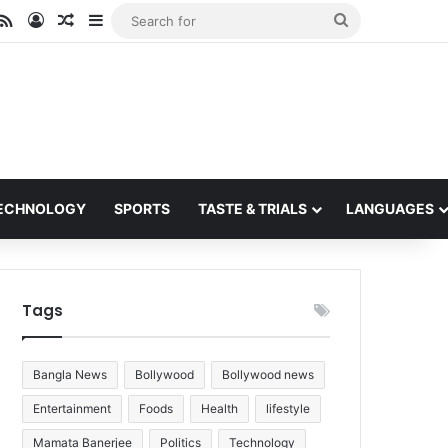
ube
stagram
RSS
Log In
Random Article
Sidebar
Search
for
ECHNOLOGY
SPORTS
TASTE & TRIALS
LANGUAGES
Tags
Bangla News
Bollywood
Bollywood news
Entertainment
Foods
Health
lifestyle
Mamata Banerjee
Politics
Technology