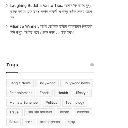
Laughing Buddha Vastu Tips: আপনি কি লাফিং বুদ্ধ
সঠিক স্থানে রেখেছেন? সম্পদ আকর্ষণের জন্য সঠিক দিকটি জেনে
নিন
Alliance Winner: আলি গোনিকে হারিয়ে অ্যালায়েন্স জিতলেন
মিনি মাথুর, ট্রফির সঙ্গে পেলেন নগদ ৫০ লক্ষ টাকাও
Tags
Bangla News
Bollywood
Bollywood news
Entertainment
Foods
Health
lifestyle
Mamata Banerjee
Politics
Technology
Travel
ওয়ান ওয়ার্ল্ড নিউজ বাংলা
জীবনধারা
বাংলা নিউজ
বিনোদন
ভ্রমণ
মমতা বন্দ্যোপাধ্যায়
স্বাস্থ্য