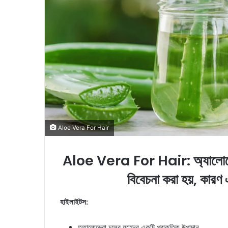
i
l
Aloe Vera For Hair
Aloe Vera For Hair: অ্যালোভেরা 
বিবেচনা করা হয়, কারণ 
হাইলাইটস:
অ্যালোভেরা চুলের যত্নের একটি প্রাকৃতিক উপাদান