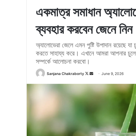
একমাত্র সমাধান অ্যালোভে
ব্যবহার করবেন জেনে নিন
অ্যালোভেরা জেলে এমন পুষ্টি উপাদান রয়েছে যা 
করতে সাহায্য করে। এখানে আমরা আপনার চুলের 
সম্পর্কে আলোচনা করবো।
Sanjana Chakraborty
F
S
June 9, 2026
o
e
l
n
l
d
o
a
w
n
o
e
n
m
X
a