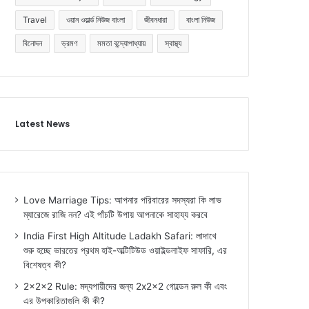
Travel
ওয়ান ওয়ার্ল্ড নিউজ বাংলা
জীবনধারা
বাংলা নিউজ
বিনোদন
ভ্রমণ
মমতা বন্দ্যোপাধ্যায়
স্বাস্থ্য
Latest News
Love Marriage Tips: আপনার পরিবারের সদস্যরা কি লাভ
ম্যারেজে রাজি নন? এই পাঁচটি উপায় আপনাকে সাহায্য করবে
India First High Altitude Ladakh Safari: লাদাখে
শুরু হচ্ছে ভারতের প্রথম হাই-অল্টিটিউড ওয়াইল্ডলাইফ সাফারি, এর
বিশেষত্ব কী?
2x2x2 Rule: মদ্যপায়ীদের জন্য 2x2x2 গোল্ডেন রুল কী এবং
এর উপকারিতাগুলি কী কী?