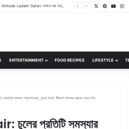
X
Pinterest
YouT
In
India First High Altitude Ladakh Safari: লাদাখে শুরু হচ্ছে ভারতের প্রথম হাই-অল্টিটিউড ওয়াইল্ডলাইফ সাফারি, এর বিশেষত্ব কী?
S
ENTERTAINMENT
FOOD RECIPES
LIFESTYLE
T
একমাত্র সমাধান অ্যালোভেরা, চুলের যত্নে কীভাবে ব্যবহার করবেন জেনে নিন
চুলের প্রতিটি সমস্যার