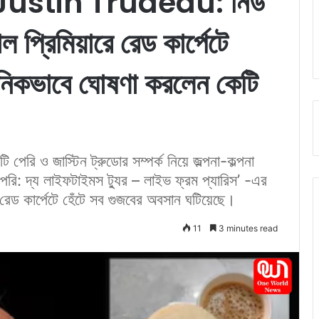
Justin Trudeau: নিউ
াল প্রিমিয়ারে রেড কার্পেটে
ঠানিকভাবে ঘোষণা করলেন কেটি
েরি ও জাস্টিন ট্রুডোর সম্পর্ক নিয়ে জল্পনা-কল্পনা
পেরি: দ্য লাইফটাইমস ট্যুর – লাইভ ফ্রম প্যারিস’ -এর
ে রেড কার্পেটে হেঁটে সব গুজবের অবসান ঘটিয়েছে।
11
3 minutes read