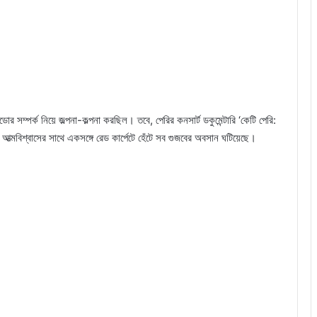
 সম্পর্ক নিয়ে জল্পনা-কল্পনা করছিল। তবে, পেরির কনসার্ট ডকুমেন্টারি ‘কেটি পেরি:
 আত্মবিশ্বাসের সাথে একসঙ্গে রেড কার্পেটে হেঁটে সব গুজবের অবসান ঘটিয়েছে।