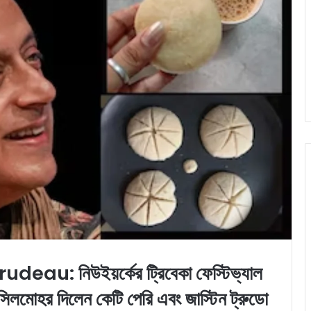
u: নিউইয়র্কের ট্রিবেকা ফেস্টিভ্যাল
কে সিলমোহর দিলেন কেটি পেরি এবং জাস্টিন ট্রুডো