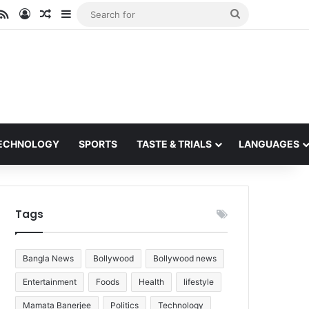
ube
stagram
RSS
Log In
Random Article
Sidebar
Search
for
ECHNOLOGY
SPORTS
TASTE & TRIALS
LANGUAGES
Tags
Bangla News
Bollywood
Bollywood news
Entertainment
Foods
Health
lifestyle
Mamata Banerjee
Politics
Technology