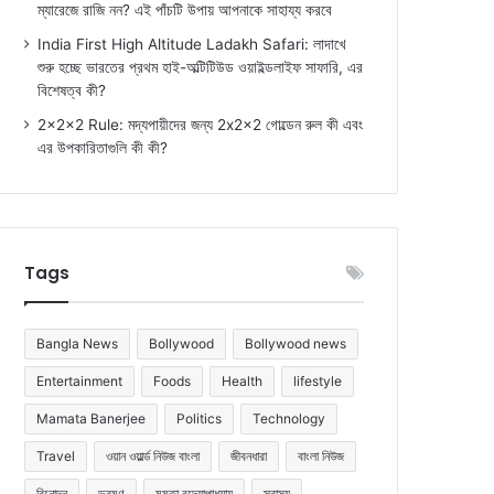
ম্যারেজে রাজি নন? এই পাঁচটি উপায় আপনাকে সাহায্য করবে
India First High Altitude Ladakh Safari: লাদাখে
শুরু হচ্ছে ভারতের প্রথম হাই-অল্টিটিউড ওয়াইল্ডলাইফ সাফারি, এর
বিশেষত্ব কী?
2x2x2 Rule: মদ্যপায়ীদের জন্য 2x2x2 গোল্ডেন রুল কী এবং
এর উপকারিতাগুলি কী কী?
Tags
Bangla News
Bollywood
Bollywood news
Entertainment
Foods
Health
lifestyle
Mamata Banerjee
Politics
Technology
Travel
ওয়ান ওয়ার্ল্ড নিউজ বাংলা
জীবনধারা
বাংলা নিউজ
বিনোদন
ভ্রমণ
মমতা বন্দ্যোপাধ্যায়
স্বাস্থ্য