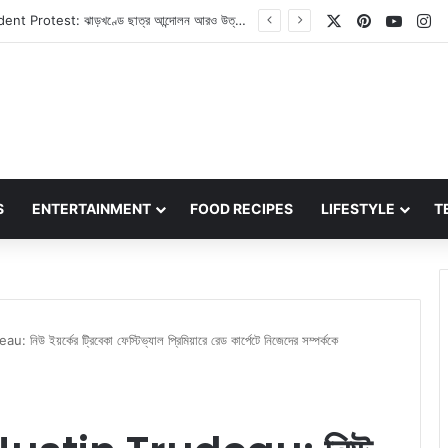
X
Pinterest
YouT
In
Jharkhand Student Protest: ঝাড়খণ্ডে ছাত্র আন্দোলন আরও উত্তাল, মুখ্যমন্ত্রী হেমন্ত সোরেনের পদত্যাগের দাবিতে এবার অনড় ছাত্ররা
S
ENTERTAINMENT
FOOD RECIPES
LIFESTYLE
T
ইয়র্কের ট্রিবেকা ফেস্টিভ্যাল প্রিমিয়ারে রেড কার্পেটে নিজেদের সম্পর্ককে