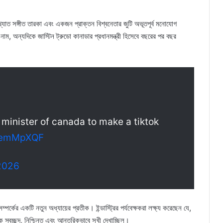
বখ্যাত সঙ্গীত তারকা এবং একজন প্রাক্তন বিশ্বনেতার জুটি অভূতপূর্ব মনোযোগ
, অন্যদিকে জাস্টিন ট্রুডো কানাডার প্রধানমন্ত্রী হিসেবে বছরের পর বছর
 minister of canada to make a tiktok
JJemMpXQF
2026
র্কের একটি নতুন অধ্যায়ের প্রতীক। ইন্ডাস্ট্রির পর্যবেক্ষকরা লক্ষ্য করেছেন যে,
স্বচ্ছন্দ, নিশ্চিন্ত এবং আন্তরিকভাবে সুখী দেখাচ্ছিল।