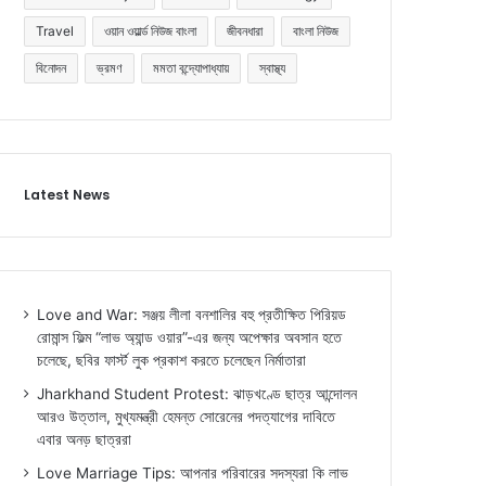
Travel
ওয়ান ওয়ার্ল্ড নিউজ বাংলা
জীবনধারা
বাংলা নিউজ
বিনোদন
ভ্রমণ
মমতা বন্দ্যোপাধ্যায়
স্বাস্থ্য
Latest News
Love and War: সঞ্জয় লীলা বনশালির বহু প্রতীক্ষিত পিরিয়ড
রোমান্স ফিল্ম “লাভ অ্যান্ড ওয়ার”-এর জন্য অপেক্ষার অবসান হতে
চলেছে, ছবির ফার্স্ট লুক প্রকাশ করতে চলেছেন নির্মাতারা
Jharkhand Student Protest: ঝাড়খণ্ডে ছাত্র আন্দোলন
আরও উত্তাল, মুখ্যমন্ত্রী হেমন্ত সোরেনের পদত্যাগের দাবিতে
এবার অনড় ছাত্ররা
Love Marriage Tips: আপনার পরিবারের সদস্যরা কি লাভ