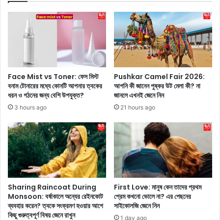
ফি
n
উ
T
শ
r
নে
u
র
d
শ্মি
e
কা
a
Face Mist vs Toner: ফেস মিস্ট
Pushkar Camel Fair 2026:
ম
u
বনাম টোনারের মধ্যে কোনটি আপনার ত্বকের
আপনি কী জানেন পুষ্কর উট মেলা কী? না
ন্দা
:
ধরন ও গঠনের জন্য বেশি উপযুক্ত?
জানলে এখনই জেনে নিন
না
নি
3 hours ago
21 hours ago
ঝ
উ
ড়
ই
তু
য়
লে
র্কে
ছে
র
ন
ট্রি
,
বে
'
কা
Sharing Raincoat During
First Love: মানুষ কেন তাদের প্রথম
ক
ফে
Monsoon: বর্ষাকালে অন্যের রেইনকোট
প্রেম কখনো ভোলে না? এর পেছনের
ক
স্টি
ব্যবহার করেন? ত্বকে সংক্রমণ হওয়ার আগে
সাইকোলজি জেনে নিন
টে
কিছু গুরুত্বপূর্ণ বিষয় জেনে রাখুন
ভ্যা
1 day ago