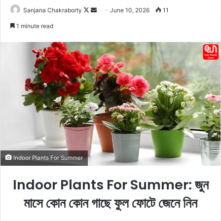
Sanjana Chakraborty
F
S
June 10, 2026
11
o
e
1 minute read
l
n
l
d
o
a
w
n
o
e
n
m
X
a
i
l
Indoor Plants For Summer
Indoor Plants For Summer: জুন
মাসে কোন কোন গাছে ফুল ফোটে জেনে নিন