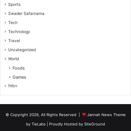
Sports
Swader Safarnama
Tech
Technology
Travel
Uncategorized
World
Foods
Games
নিৰ্বাচন
© Copyright 2026, All Rights Reserved |
Jannah News Theme
by TieLabs
| Proudly Hosted by
SiteGround