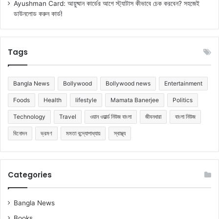
Ayushman Card: আয়ুষ্মান কার্ডের আগে স্ট্যাটাস কীভাবে চেক করবেন? সহজেই
ডাউনলোড করুন কার্ড!
Tags
Bangla News
Bollywood
Bollywood news
Entertainment
Foods
Health
lifestyle
Mamata Banerjee
Politics
Technology
Travel
ওয়ান ওয়ার্ল্ড নিউজ বাংলা
জীবনধারা
বাংলা নিউজ
বিনোদন
ভ্রমণ
মমতা বন্দ্যোপাধ্যায়
স্বাস্থ্য
Categories
Bangla News
Books