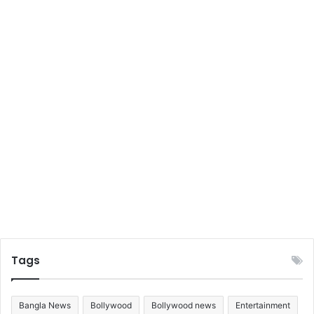
নি
ক
ভা
বে
ঘো
ষ
ণা
ক
র
লে
ন
কে
টি
পে
রি
এ
বং
জা
Tags
স্টি
ন
ট্রু
Bangla News
Bollywood
Bollywood news
Entertainment
ডো