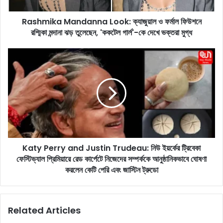
a
M
Rashmika Mandanna Look: ক্যাজুয়াল ও ফর্মাল ফিউশনে
a
রশ্মিকা মন্দানা ঝড় তুলেছেন, 'ককটেল গার্ল'-কে দেখে ভক্তরা মুগ্ধ
n
d
a
K
n
a
n
t
a
y
L
P
o
e
o
r
k
r
:
y
ক্যা
Katy Perry and Justin Trudeau: নিউ ইয়র্কের ট্রিবেকা
a
জু
ফেস্টিভ্যাল প্রিমিয়ারে রেড কার্পেটে নিজেদের সম্পর্ককে আনুষ্ঠানিকভাবে ঘোষণা
n
য়া
d
করলেন কেটি পেরি এবং জাস্টিন ট্রুডো
ল
J
ও
u
ফ
s
Related Articles
র্মা
t
ল
i