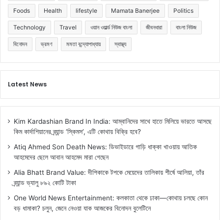
Foods
Health
lifestyle
Mamata Banerjee
Politics
Technology
Travel
ওয়ান ওয়ার্ল্ড নিউজ বাংলা
জীবনধারা
বাংলা নিউজ
বিনোদন
ভ্রমণ
মমতা বন্দ্যোপাধ্যায়
স্বাস্থ্য
Latest News
Kim Kardashian Brand In India: আম্বানিদের সাথে হাতে মিলিয়ে ভারতে আসছে
কিম কার্দাশিয়ানের ব্র্যান্ড ‘স্কিমস’, এটি কোথায় বিক্রি হবে?
Atiq Ahmed Son Death News: ডিভাইডারে গাড়ি ধাক্কা খাওয়ায় আতিক
আহমেদের ছেলে আবান আহমেদ মারা গেছেন
Alia Bhatt Brand Value: দীপিকাকে টপকে মেয়েদের তালিকায় শীর্ষে আলিয়া, তাঁর
ব্র্যান্ড ভ্যালু ৮৯২ কোটি টাকা
One World News Entertainment: কলকাতা থেকে ঢাকা—কোথায় চলছে কোন
বড় ধামাকা? চলুন, জেনে নেওয়া যাক আজকের বিনোদন বুলেটিনে