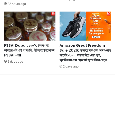
ল
ল
22 hours ago
গা
প্রি
র্ল
মি
'
য়া
-
রে
কে
রে
দে
ড
খে
কা
FSSAI Dabur: ১০০% বিশুদ্ধ নয়
Amazon Great Freedom
ভ
র্পে
ডাবরের এই এই পণ্যগুলি, বিক্রিতে নিষেধাজ্ঞা
Sale 2026: সবচেয়ে বড় সেল শুরু হওয়ার
ক্ত
টে
FSSAI-এর!
আগেই ৩,০০০ টাকার নিচে সেরা পুমা,
রা
নি
অ্যাডিডাস এবং স্কেচার্স জুতো কিনে ফেলুন
মু
2 days ago
জে
2 days ago
গ্ধ
দে
র
স
ম্প
র্ক
কে
আ
নু
ষ্ঠা