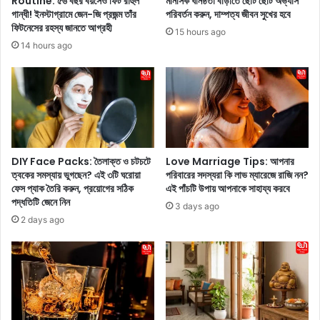
Routine: ৫৬ বছর বয়সেও ফিট রাহুল
মানসিক ঘনিষ্ঠতা বাড়াতে ছোট ছোট অভ্যাস
,
নৈ
গান্ধী! ইনস্টাগ্রামে জেন-জি প্রজন্ম তাঁর
পরিবর্তন করুন, দাম্পত্য জীবন সুখের হবে
জা
তি
ফিটনেসের রহস্য জানতে আগ্রহী
15 hours ago
হা
ক
14 hours ago
ঙ্গী
দু
র
নি
খা
য়া
ন
র
ভ
কো
য়ে
ন
ফ
কো
ল
ন
DIY Face Packs: তৈলাক্ত ও চটচটে
Love Marriage Tips: আপনার
তা
খ
ত্বকের সমস্যায় ভুগছেন? এই ৩টি ঘরোয়া
পরিবারের সদস্যরা কি লাভ ম্যারেজে রাজি নন?
য়
ফেস প্যাক তৈরি করুন, প্রয়োগের সঠিক
এই পাঁচটি উপায় আপনাকে সাহায্য করবে
ব
পদ্ধতিটি জেনে নিন
নি
র
3 days ago
র্বা
আ
2 days ago
চ
জ
নে
শি
র
রো
ম
না
য়
মে
দা
,