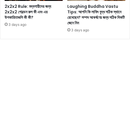
ন
চ
2x2x2 Rule: মদ্যপায়ীদের জন্য
Laughing Buddha Vastu
ছে
লু
2x2x2 গোল্ডেন রুল কী এবং এর
Tips: আপনি কি লাফিং বুদ্ধ সঠিক স্থানে
ড়ে
ন
উপকারিতাগুলি কী কী?
রেখেছেন? সম্পদ আকর্ষণের জন্য সঠিক দিকটি
ছি
দে
জেনে নিন
3 days ago
লে
খে
3 days ago
ন
নে
ও
য়া
যা
ক
আ
জ
কে
র
রা
জ
নৈ
তি
ক
রা
উ
ন্ড