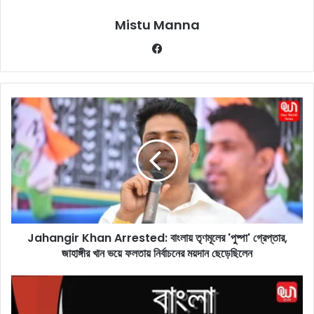
Mistu Manna
Fa
ce
bo
ok
J
a
h
a
n
g
i
r
K
Jahangir Khan Arrested: বাংলায় তৃণমূলের 'পুষ্পা' গ্রেপ্তার,
h
জাহাঙ্গীর খান ভয়ে ফলতায় নির্বাচনের ময়দান ছেড়েছিলেন
a
n
A
O
r
n
r
e