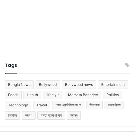
আ
প
Tags
Bangla News
Bollywood
Bollywood news
Entertainment
Foods
Health
lifestyle
Mamata Banerjee
Politics
Technology
Travel
ওয়ান ওয়ার্ল্ড নিউজ বাংলা
জীবনধারা
বাংলা নিউজ
বিনোদন
ভ্রমণ
মমতা বন্দ্যোপাধ্যায়
স্বাস্থ্য