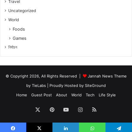
Travel
Uncategorized
World
Foods
Games
নিৰ্বাচন
© Copyright 2026, All Rights Reserved |
Jannah News Theme
by TieLabs
| Proudly Hosted by
SiteGround
Home
Guest Post
About
World
Tech
Life Style
X
Pinterest
YouTube
Instagram
RSS