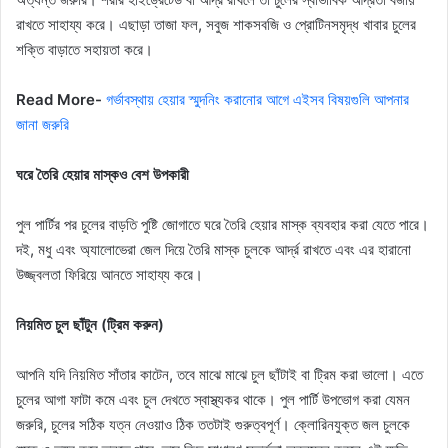
রাখতে সাহায্য করে। এছাড়া তাজা ফল, সবুজ শাকসবজি ও প্রোটিনসমৃদ্ধ খাবার চুলের
শক্তি বাড়াতে সহায়তা করে।
Read More-
গর্ভাবস্থায় হেয়ার স্মুদনিং করানোর আগে এইসব বিষয়গুলি আপনার
জানা জরুরি
ঘরে তৈরি হেয়ার মাস্কও বেশ উপকারী
পুল পার্টির পর চুলের বাড়তি পুষ্টি জোগাতে ঘরে তৈরি হেয়ার মাস্ক ব্যবহার করা যেতে পারে।
দই, মধু এবং অ্যালোভেরা জেল দিয়ে তৈরি মাস্ক চুলকে আর্দ্র রাখতে এবং এর হারানো
উজ্জ্বলতা ফিরিয়ে আনতে সাহায্য করে।
নিয়মিত চুল ছাঁটুন (ট্রিম করুন)
আপনি যদি নিয়মিত সাঁতার কাটেন, তবে মাঝে মাঝে চুল ছাঁটাই বা ট্রিম করা ভালো। এতে
চুলের আগা ফাটা কমে এবং চুল দেখতে স্বাস্থ্যকর থাকে। পুল পার্টি উপভোগ করা যেমন
জরুরি, চুলের সঠিক যত্ন নেওয়াও ঠিক ততটাই গুরুত্বপূর্ণ। ক্লোরিনযুক্ত জল চুলকে