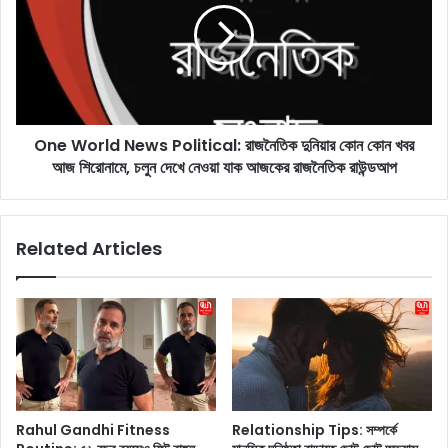
e
W
s
o
t
r
e
l
d
d
:
N
বাং
One World News Political: রাজনৈতিক দুনিয়ার কোন কোন খবর
e
লা
আজ শিরোনামে, চলুন দেখে নেওয়া যাক আজকের রাজনৈতিক রাউন্ডআপ
w
য়
s
তৃ
P
ণ
o
Related Articles
মূ
l
লে
i
র
t
'
i
পু
c
ষ্পা
a
'
l
গ্রে
:
প্তা
রা
Rahul Gandhi Fitness
Relationship Tips: সম্পর্কে
র
জ