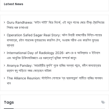
Latest News
Guru Randhawa: ‘ফাইন শাইট’ ঘিরে বিতর্ক, এই নতুন গানের জেরে তীব্র ট্রোলিংয়ের
শিকার গুরু রণধাওয়া
Operation Safed Sagar Real Story: অটল বিহারী বাজপেয়ীর দিল্লি-লাহোর
বাসযাত্রা, রইল পারভেজ মুশাররফের কারগিল টেপ, নওয়াজ শরীফ এবং কারগিল যুদ্ধের
ব্যাখ্যা
International Day of Radiology 2026: এক্স-রে-র আবিষ্কার ও ইতিহাস
এবং আধুনিক চিকিৎসাবিজ্ঞানে এর গুরুত্বপূর্ণ ভূমিকা সম্পর্কে জানুন
Ananya Panday: ‘মহারাষ্ট্রীয় মুলগি’ লুকে হাজির অনন্যা পান্ডে, মনীশ মালহোত্রার
রয়্যাল ব্লু শাড়িতে নজর কেড়েছেন নায়িকা
The Alliance Reunion: স্টাইলিশ পোশাকে ‘দ্য অ্যালায়েন্স’ পার্টিতে হাজির সালমান
খান
Tags