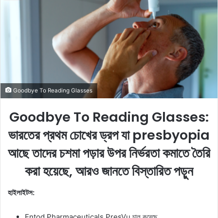
a
n
e
m
a
i
l
Goodbye To Reading Glasses
Goodbye To Reading Glasses:
ভারতের প্রথম চোখের ড্রপ যা presbyopia
আছে তাদের চশমা পড়ার উপর নির্ভরতা কমাতে তৈরি
করা হয়েছে, আরও জানতে বিস্তারিত পড়ুন
হাইলাইটস:
Entod Pharmaceuticals PresVu চালু করেছে