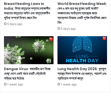
লা
টে
Breastfeeding Laws In
World Breastfeeding Week:
দে
র
India: বিশ্ব মাতৃদুগ্ধ সপ্তাহ চলাকালীন
কেন ৬ মাস ধরে শুধু বুকের দুধই যথেষ্ট?
র
ভারতের মাতৃদুগ্ধ আইন এবং মাতৃত্বকালীন
নবজাতকের সর্বোত্তম স্বাস্থ্যের জন্য
শি
সুবিধা সম্পর্কে বিশদে জেনে নিন
স্তন্যপান বিষয়ক একটি পূর্ণাঙ্গ নির্দেশিকা জেনে
ক
কা
নিন
খ
র
5 days ago
ন
এ
5 days ago
ই
ই
উ
৫
পে
টি
ক্ষা
ও
ক
য়ে
রা
ব
উ
সি
Dengue Virus: মহামারীর রূপ নিচ্ছে
Lung Health Day 2026: ফুসফুস
চি
রি
ডেঙ্গু! দেশে একই সাথে চারটি স্ট্রেইনই
স্বাস্থ্য দিবস উপলক্ষে এর গুরুত্ব, পরামর্শ এবং
ত
জ
সক্রিয় হয়ে উঠেছে
প্রতিরোধ সম্পর্কে জানুন
ন
1 week ago
1 week ago
য়
,
দে
খু
ন