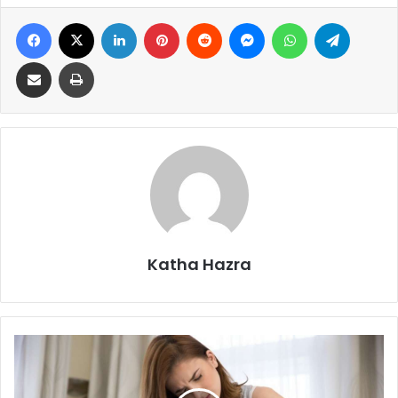
Facebook
X
LinkedIn
Pinterest
Reddit
Messenger
WhatsApp
Telegram
Share via Email
Print
Katha Hazra
G
y
n