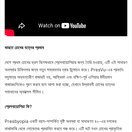
ভারতে চোখের যত্নের প্রভাব
দেশে প্রথম চোখের ড্রপ বিশেষভাবে প্রেসবায়োপিয়ার জন্য তৈরি হওয়ায়, এটি এই সাধারণ
অবস্থার চিকিৎসার জন্য নতুন সম্ভাবনার দ্বার উন্মোচন করে। PresVu-এর প্রবর্তন
শুধুমাত্র অভ্যন্তরীণ বাজারই নয়, আফ্রিকা এবং দক্ষিণ-পূর্ব এশিয়ার উদীয়মান
বাজারগুলিকেও পূরণ করবে বলে আশা করা হচ্ছে, যেখানে উদ্ভাবনী চোখের যত্নের
সমাধানের অ্যাক্সেস সীমিত।
প্রেসবায়োপিয়া কি?
Presbyopia একটি বয়স-সম্পর্কিত দৃষ্টি অবস্থা যা সাধারণত ৪০-এর দশকের
মাঝামাঝি থেকে লোকেদের প্রভাবিত করতে শুরু করে। এটি ঘটে যখন চোখের প্রাকৃতিক