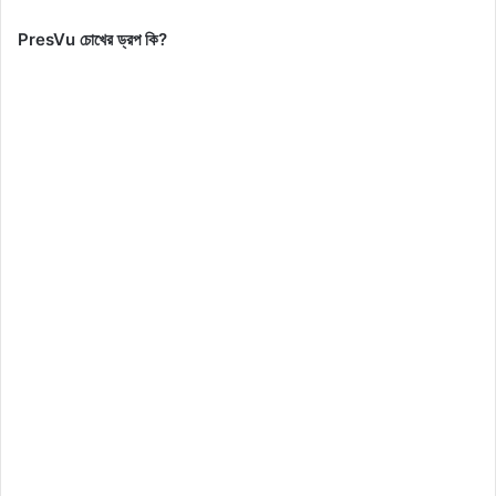
PresVu চোখের ড্রপ কি?