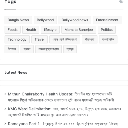
Tags
Bangla News
Bollywood
Bollywood news
Entertainment
Foods
Health
lifestyle
Mamata Banerjee
Politics
Technology
Travel
ওয়ান ওয়ার্ল্ড নিউজ বাংলা
জীবনধারা
বাংলা নিউজ
বিনোদন
ভ্রমণ
মমতা বন্দ্যোপাধ্যায়
স্বাস্থ্য
Latest News
Mithun Chakraborty Health Update: তিন দিন ধরে হাসপাতালে ভর্তি
মহানায়ক মিঠুন! অভিনেতাকে দেখতে হাসপাতাল ছুটে এলেন মুখ্যমন্ত্রী শুভেন্দু অধিকারী
KMC Ward Delimitation: ১৪৪, ওয়ার্ড ভেঙে ২০৯, বিলুপ্ত হয়ে যাচ্ছে কলকাতার
বহু ওয়ার্ড! বিজ্ঞপ্তি জারি রাজ্যের পুর এবং নগরোন্নয়ন দফতরের
Ramayana Part 1: বিশ্বজুড়ে বিশাল ৫৯,০০০ স্ক্রিনে মুক্তির লক্ষ্যমাত্রা নিয়েছে