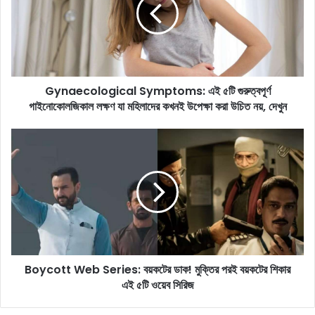
a
e
c
o
l
o
Gynaecological Symptoms: এই ৫টি গুরুত্বপূর্ণ
g
গাইনোকোলজিকাল লক্ষণ যা মহিলাদের কখনই উপেক্ষা করা উচিত নয়, দেখুন
i
c
a
B
l
o
S
y
y
c
m
o
p
t
t
t
o
W
m
e
s
Boycott Web Series: বয়কটের ডাক! মুক্তির পরই বয়কটের শিকার
b
:
এই ৫টি ওয়েব সিরিজ
S
এ
e
ই
r