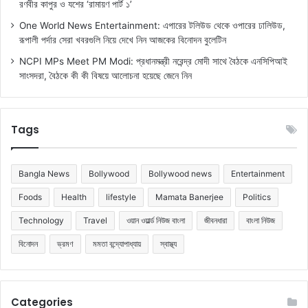
রণবীর কাপুর ও যশের ‘রামায়ণ পার্ট ১’
One World News Entertainment: এপারের টলিউড থেকে ওপারের ঢালিউড,
রূপালী পর্দার সেরা খবরগুলি নিয়ে দেখে নিন আজকের বিনোদন বুলেটিন
NCPI MPs Meet PM Modi: প্রধানমন্ত্রী নরেন্দ্র মোদী সাথে বৈঠকে এনসিপিআই
সাংসদরা, বৈঠকে কী কী বিষয়ে আলোচনা হয়েছে জেনে নিন
Tags
Bangla News
Bollywood
Bollywood news
Entertainment
Foods
Health
lifestyle
Mamata Banerjee
Politics
Technology
Travel
ওয়ান ওয়ার্ল্ড নিউজ বাংলা
জীবনধারা
বাংলা নিউজ
বিনোদন
ভ্রমণ
মমতা বন্দ্যোপাধ্যায়
স্বাস্থ্য
Categories