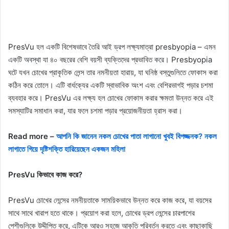
PresVu হল একটি বিশেষভাবে তৈরি আই ড্রপ লক্ষ্যমাত্রা presbyopia – এমন
একটি অবস্থা যা ৪০ বছরের বেশি বয়সী ব্যক্তিদের প্রভাবিত করে। Presbyopia
ঘটে যখন চোখের প্রাকৃতিক লেন্স তার নমনীয়তা হারায়, যা ঘনিষ্ঠ বস্তুগুলিতে ফোকাস করা
কঠিন করে তোলে। এটি বার্ধক্যের একটি স্বাভাবিক অংশ এবং বেশিরভাগই পড়ার চশমা
ব্যবহার করে। PresVu এর লক্ষ্য হল চোখের ফোকাস করার ক্ষমতা উন্নত করে এই
সমস্যাটির সমাধান করা, যার ফলে চশমা পড়ার প্রয়োজনীয়তা হ্রাস করা।
Read more –
আপনি কি জানেন নকল চোখের পাতা লাগানো খুবই বিপজ্জনক? নকল
লাগাতে গিয়ে দৃষ্টিশক্তি হারিয়েছেন একজন মহিলা
PresVu কিভাবে কাজ করে?
PresVu চোখের লেন্সের নমনীয়তাকে সাময়িকভাবে উন্নত করে কাজ করে, যা বয়সের
সাথে সাথে খারাপ হতে থাকে। প্রয়োগ করা হলে, চোখের ড্রপ লেন্সের চারপাশের
পেশীগুলিকে উদ্দীপিত করে, এটিকে আরও সহজে আকৃতি পরিবর্তন করতে এবং কাছাকাছি