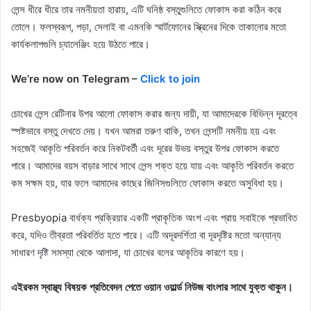
লেন্স ধীরে ধীরে তার নমনীয়তা হারায়, এটি ঘনিষ্ঠ বস্তুগুলিতে ফোকাস করা কঠিন করে
তোলে। ফলস্বরূপ, পড়া, সেলাই বা এমনকি স্মার্টফোনের স্ক্রিনের দিকে তাকানোর মতো
কার্যকলাপগুলি চ্যালেঞ্জিং হয়ে উঠতে পারে।
We’re now on Telegram –
Click to join
চোখের লেন্স রেটিনার উপর আলো ফোকাস করার জন্য দায়ী, যা আমাদেরকে বিভিন্ন দূরত্বে
স্পষ্টভাবে বস্তু দেখতে দেয়। যখন আমরা তরুণ থাকি, তখন লেন্সটি নমনীয় হয় এবং
সহজেই আকৃতি পরিবর্তন করে নিকটবর্তী এবং দূরের উভয় বস্তুর উপর ফোকাস করতে
পারে। আমাদের বয়স বাড়ার সাথে সাথে লেন্স শক্ত হয়ে যায় এবং আকৃতি পরিবর্তন করতে
কম সক্ষম হয়, যার ফলে আমাদের কাছের জিনিসগুলিতে ফোকাস করতে অসুবিধা হয়।
Presbyopia বার্ধক্য প্রক্রিয়ার একটি প্রাকৃতিক অংশ এবং প্রায় সবাইকে প্রভাবিত
করে, যদিও তীব্রতা পরিবর্তিত হতে পারে। এটি অদূরদর্শিতা বা দূরদৃষ্টির মতো অন্যান্য
সাধারণ দৃষ্টি সমস্যা থেকে আলাদা, যা চোখের বলের আকৃতির কারণে হয়।
এইরকম স্বাস্থ্য বিষয়ক প্রতিবেদন পেতে ওয়ান ওয়ার্ল্ড নিউজ বাংলার সাথে যুক্ত থাকুন।