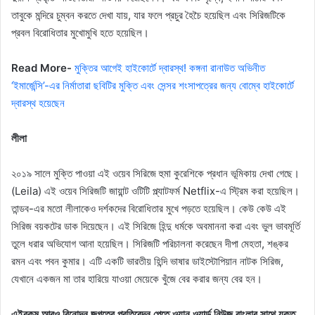
তাবুকে মন্দিরে চুম্বন করতে দেখা যায়, যার ফলে প্রচুর হৈচৈ হয়েছিল এবং সিরিজটিকে
প্রবল বিরোধিতার মুখোমুখি হতে হয়েছিল।
Read More-
মুক্তির আগেই হাইকোর্টে দ্বারস্থ! কঙ্গনা রানাউত অভিনীত
‘ইমার্জেন্সি’-এর নির্মাতারা ছবিটির মুক্তি এবং সেন্সর শংসাপত্রের জন্য বোম্বে হাইকোর্টে
দ্বারস্থ হয়েছেন
লীলা
২০১৯ সালে মুক্তি পাওয়া এই ওয়েব সিরিজে হুমা কুরেশিকে প্রধান ভূমিকায় দেখা গেছে।
(Leila) এই ওয়েব সিরিজটি জায়ান্ট ওটিটি প্ল্যাটফর্ম Netflix-এ স্ট্রিম করা হয়েছিল।
তান্ডব-এর মতো লীলাকেও দর্শকদের বিরোধিতার মুখে পড়তে হয়েছিল। কেউ কেউ এই
সিরিজ বয়কটের ডাক দিয়েছেন। এই সিরিজে হিন্দু ধর্মকে অবমাননা করা এবং ভুল ভাবমূর্তি
তুলে ধরার অভিযোগ আনা হয়েছিল। সিরিজটি পরিচালনা করেছেন দীপা মেহতা, শঙ্কর
রমন এবং পবন কুমার। এটি একটি ভারতীয় হিন্দি ভাষার ডাইস্টোপিয়ান নাটক সিরিজ,
যেখানে একজন মা তার হারিয়ে যাওয়া মেয়েকে খুঁজে বের করার জন্য বের হন।
এইরকম আরও বিনোদন জগতের প্রতিবেদন পেতে ওয়ান ওয়ার্ল্ড নিউজ বাংলার সাথে যুক্ত