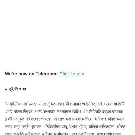
We’re now on Telegram-
Click to join
এ সুইটেবল বয়
‘এ সুইটেবল বয়’ ২০২০ সালে মুক্তি পায়। মীরা নায়ার পরিচালিত, এই ওয়েব সিরিজটি
একই নামের বিক্রম শেঠের উপন্যাস অবলম্বনে তৈরি। এই সিরিজটি উত্তর ভারতের
চারটি সংযুক্ত পরিবারের গল্প বলে। এর গল্প রূপা মেহরাকে ঘিরে, যিনি তার কনিষ্ঠ কন্যা
লতার জন্য স্বামী খুঁজছেন। সিরিজটিতে তাবু, ইশান খাট্টার, তানিয়া মানিকতালা, রসিকা
দুগ্গাল প্রভৃতি অভিনেতারা অভিনয় করেছিলেন। এর একটি দৃশ্যে, ইশান খাট্টার এবং