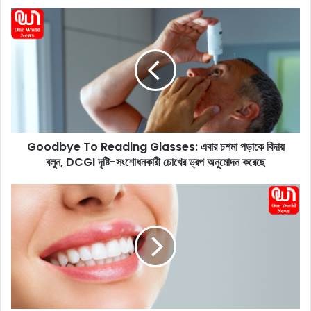
ok
G
o
o
d
b
y
e
T
o
Goodbye To Reading Glasses: এবার চশমা পড়াকে বিদায়
R
বলুন, DCGI দৃষ্টি-সংশোধনকারী চোখের ড্রপ অনুমোদন করেছে
e
a
d
O
i
i
n
l
g
P
G
u
l
l
a
l
s
i
s
n