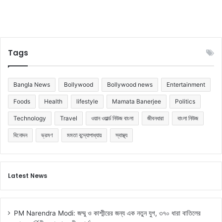
Tags
Bangla News
Bollywood
Bollywood news
Entertainment
Foods
Health
lifestyle
Mamata Banerjee
Politics
Technology
Travel
ওয়ান ওয়ার্ল্ড নিউজ বাংলা
জীবনধারা
বাংলা নিউজ
বিনোদন
ভ্রমণ
মমতা বন্দ্যোপাধ্যায়
স্বাস্থ্য
Latest News
PM Narendra Modi: জম্মু ও কাশ্মীরের জন্য এক নতুন যুগ, ৩৭০ ধারা বাতিলের