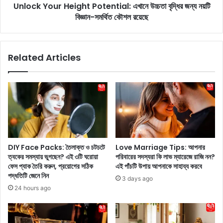
:
Unlock Your Height Potential: এখানে উচ্চতা বৃদ্ধির জন্য নয়টি
r
এ
বিজ্ঞান-সমর্থিত কৌশল রয়েছে
H
ই
e
বি
i
শে
g
Related Articles
ষ
h
ফা
t
দা
P
র্স
o
ডে
t
দি
e
ন
n
টি
t
কে
i
DIY Face Packs: তৈলাক্ত ও চটচটে
Love Marriage Tips: আপনার
অ
a
ত্বকের সমস্যায় ভুগছেন? এই ৩টি ঘরোয়া
পরিবারের সদস্যরা কি লাভ ম্যারেজে রাজি নন?
বি
l
ফেস প্যাক তৈরি করুন, প্রয়োগের সঠিক
এই পাঁচটি উপায় আপনাকে সাহায্য করবে
স্ম
:
পদ্ধতিটি জেনে নিন
3 days ago
র
এ
24 hours ago
ণী
খা
য়
নে
ক
উ