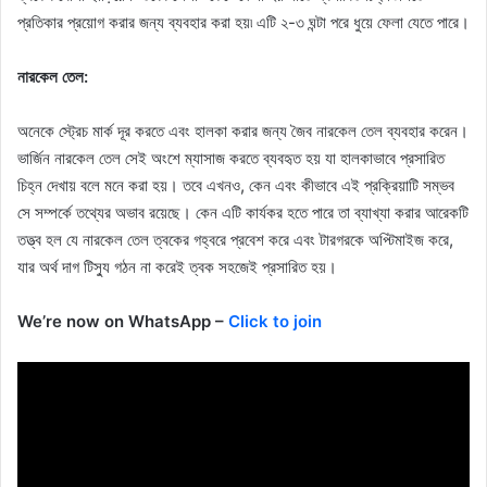
প্রতিকার প্রয়োগ করার জন্য ব্যবহার করা হয়৷ এটি ২-৩ ঘন্টা পরে ধুয়ে ফেলা যেতে পারে।
নারকেল তেল:
অনেকে স্ট্রেচ মার্ক দূর করতে এবং হালকা করার জন্য জৈব নারকেল তেল ব্যবহার করেন।
ভার্জিন নারকেল তেল সেই অংশে ম্যাসাজ করতে ব্যবহৃত হয় যা হালকাভাবে প্রসারিত
চিহ্ন দেখায় বলে মনে করা হয়। তবে এখনও, কেন এবং কীভাবে এই প্রক্রিয়াটি সম্ভব
সে সম্পর্কে তথ্যের অভাব রয়েছে। কেন এটি কার্যকর হতে পারে তা ব্যাখ্যা করার আরেকটি
তত্ত্ব হল যে নারকেল তেল ত্বকের গহ্বরে প্রবেশ করে এবং টারগরকে অপ্টিমাইজ করে,
যার অর্থ দাগ টিস্যু গঠন না করেই ত্বক সহজেই প্রসারিত হয়।
We’re now on WhatsApp –
Click to join