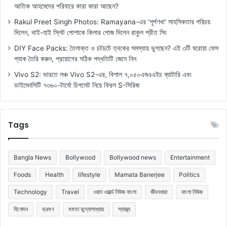
আতিক আহমেদের পরিবারে কারা কারা আছেন?
Rakul Preet Singh Photos: Ramayana-এর ‘শূর্পণখা’ সাহসিকতার পরিচয়
দিলেন, থাই-হাই স্লিট পোশাকে কিলার পোজ দিলেন রাকুল প্রীত সিং
DIY Face Packs: তৈলাক্ত ও চটচটে ত্বকের সমস্যায় ভুগছেন? এই ৩টি ঘরোয়া ফেস
প্যাক তৈরি করুন, প্রয়োগের সঠিক পদ্ধতিটি জেনে নিন
Vivo S2: ভারতে লঞ্চ Vivo S2-এর, বিশাল ৭,০৫০এমএএইচ ব্যাটারি এবং
ডাইমেনসিটি ৭৩৬০-টার্বো চিপসেট নিয়ে ফিরল S-সিরিজ
Tags
Bangla News
Bollywood
Bollywood news
Entertainment
Foods
Health
lifestyle
Mamata Banerjee
Politics
Technology
Travel
ওয়ান ওয়ার্ল্ড নিউজ বাংলা
জীবনধারা
বাংলা নিউজ
বিনোদন
ভ্রমণ
মমতা বন্দ্যোপাধ্যায়
স্বাস্থ্য