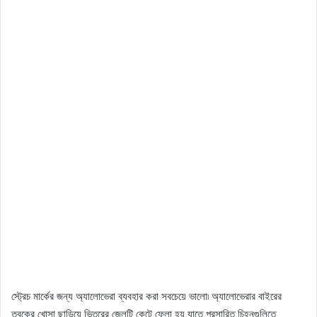
স্ট্রেচ মার্কের জন্য অ্যালোভেরা ব্যবহার করা সবচেয়ে ভালো৷ অ্যালোভেরার বাইরের
ত্বকের খোসা ছাড়িয়ে ভিতরের জেলটি কেটে ফেলা হয় যাতে প্রসারিত চিহ্নগুলিতে