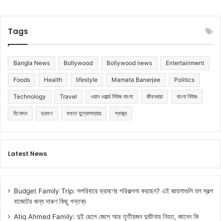
Tags
Bangla News
Bollywood
Bollywood news
Entertainment
Foods
Health
lifestyle
Mamata Banerjee
Politics
Technology
Travel
ওয়ান ওয়ার্ল্ড নিউজ বাংলা
জীবনধারা
বাংলা নিউজ
বিনোদন
ভ্রমণ
মমতা বন্দ্যোপাধ্যায়
স্বাস্থ্য
Latest News
Budget Family Trip: সপরিবারে ভ্রমণের পরিকল্পনা করছেন? এই জায়গাগুলি হল স্বল্প
বাজেটের জন্য দারুণ কিছু গন্তব্য
Atiq Ahmed Family: দুই ছেলে জেলে আর তৃতীয়জন দুর্ঘটনায় নিহত, জানেন কি