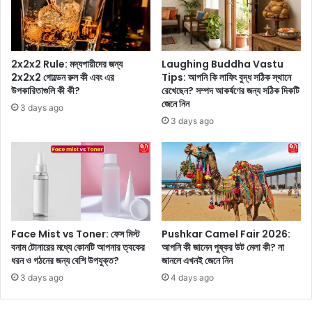
রে
চ্চ
তু
তা
লু
বৃ
ন
দ্ধি
র
2x2x2 Rule: মদ্যপায়ীদের জন্য
Laughing Buddha Vastu
জ
2x2x2 গোল্ডেন রুল কী এবং এর
Tips: আপনি কি লাফিং বুদ্ধ সঠিক স্থানে
উপকারিতাগুলি কী কী?
রেখেছেন? সম্পদ আকর্ষণের জন্য সঠিক দিকটি
ন্য
জেনে নিন
ন
3 days ago
য়
3 days ago
টি
বি
জ্ঞা
ন
-
স
ম
Face Mist vs Toner: ফেস মিস্ট
Pushkar Camel Fair 2026:
র্থি
বনাম টোনারের মধ্যে কোনটি আপনার ত্বকের
আপনি কী জানেন পুষ্কর উট মেলা কী? না
ত
ধরন ও গঠনের জন্য বেশি উপযুক্ত?
জানলে এখনই জেনে নিন
কৌ
3 days ago
4 days ago
শ
ল
র