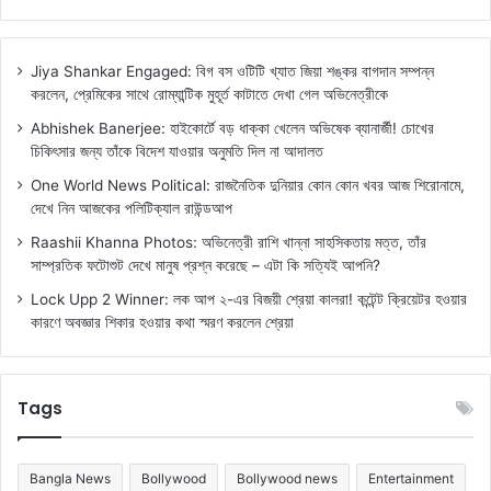
Jiya Shankar Engaged: বিগ বস ওটিটি খ্যাত জিয়া শঙ্কর বাগদান সম্পন্ন
করলেন, প্রেমিকের সাথে রোম্যান্টিক মুহূর্ত কাটাতে দেখা গেল অভিনেত্রীকে
Abhishek Banerjee: হাইকোর্টে বড় ধাক্কা খেলেন অভিষেক ব্যানার্জী! চোখের
চিকিৎসার জন্য তাঁকে বিদেশ যাওয়ার অনুমতি দিল না আদালত
One World News Political: রাজনৈতিক দুনিয়ার কোন কোন খবর আজ শিরোনামে,
দেখে নিন আজকের পলিটিক্যাল রাউন্ডআপ
Raashii Khanna Photos: অভিনেত্রী রাশি খান্না সাহসিকতায় মত্ত, তাঁর
সাম্প্রতিক ফটোশুট দেখে মানুষ প্রশ্ন করেছে – এটা কি সত্যিই আপনি?
Lock Upp 2 Winner: লক আপ ২-এর বিজয়ী শ্রেয়া কালরা! কন্টেন্ট ক্রিয়েটর হওয়ার
কারণে অবজ্ঞার শিকার হওয়ার কথা স্মরণ করলেন শ্রেয়া
Tags
Bangla News
Bollywood
Bollywood news
Entertainment