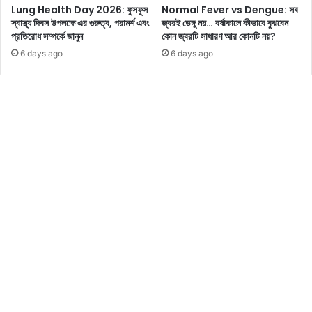
Lung Health Day 2026: ফুসফুস
Normal Fever vs Dengue: সব
কা
জা
স্বাস্থ্য দিবস উপলক্ষে এর গুরুত্ব, পরামর্শ এবং
জ্বরই ডেঙ্গু নয়… বর্ষাকালে কীভাবে বুঝবেন
শ্যে
নে
প্রতিরোধ সম্পর্কে জানুন
কোন জ্বরটি সাধারণ আর কোনটি নয়?
?
ন
6 days ago
6 days ago
কি
?
য়া
এ
রা
খা
র
নে
পো
জে
শা
নে
কে
নি
র
ন
দা
ম
শু
ন
লে
অ
বা
ক
হ
বে