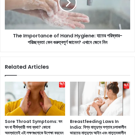
r
m
t
p
h
o
M
r
a
t
l
The Importance of Hand Hygiene: হাতের পরিষ্কার-
a
h
পরিচ্ছন্নতা কেন গুরুত্বপূর্ণ জানেন? এখানে জেনে নিন
n
o
c
t
e
r
o
Related Articles
a
f
:
H
গ
a
র্ভা
n
ব
d
স্থা
H
র
y
প
g
র
i
Sore Throat Symptoms: ঘন
Breastfeeding Laws In
সি
e
ঘন বা দীর্ঘস্থায়ী গলা ব্যথা? কোনো
India: বিশ্ব মাতৃদুগ্ধ সপ্তাহ চলাকালীন
দ্ধা
n
অবস্থাতেই এই লক্ষণগুলোকে উপেক্ষা করবেন
ভারতের মাতৃদুগ্ধ আইন এবং মাতৃত্বকালীন