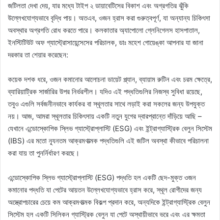
জটিলতা দেখা দেয়, যার মধ্যে টাইপ ২ ডায়াবেটিসের বিকাশ এবং অগ্রগতির ঝুঁকি
উল্লেখযোগ্যভাবে বৃদ্ধি পায়। অতএব, ওজন হ্রাস করা গুরুত্বপূর্ণ, যা অন্যান্য চিকিৎসা
অবস্থার অগ্রগতি রোধ করতে পারে। কলকাতার অ্যাপোলো গ্লেনিগেলস হাসপাতাল,
ইনস্টিটিউট অফ গ্যাস্ট্রোসায়েন্সেসের পরিচালক, ডাঃ মহেশ গোয়েঙ্কা আপনার যা জানা
দরকার তা শেয়ার করেছেন:
কয়েক দশক ধরে, ওজন কমানোর আলোচনা ডায়েট প্ল্যান, ব্যায়াম রুটিন এবং চরম ক্ষেত্রে,
ব্যারিয়াট্রিক সার্জারির উপর নির্ভরশীল। যদিও এই পদ্ধতিগুলির নিজস্ব সুবিধা রয়েছে,
তবুও এগুলি সর্বজনীনভাবে কার্যকর বা স্থূলতার সাথে লড়াই করা সকলের জন্য উপযুক্ত
নয়। আজ, আমরা স্থূলতার চিকিৎসায় একটি নতুন যুগের দ্বারপ্রান্তে দাঁড়িয়ে আছি –
যেখানে এন্ডোস্কোপিক স্লিভ গ্যাস্ট্রোপ্লাস্টি (ESG) এবং ইন্ট্রাগ্যাস্ট্রিক বেলুন সিস্টেম
(IBS) এর মতো ন্যূনতম আক্রমণাত্মক পদ্ধতিগুলি এই জটিল অবস্থা কীভাবে পরিচালনা
করা যায় তা পুনর্নির্ধারণ করছে।
এন্ডোস্কোপিক স্লিভ গ্যাস্ট্রোপ্লাস্টি (ESG) পদ্ধতি হল একটি ছেদ-মুক্ত ওজন
কমানোর পদ্ধতি যা পেটের আয়তন উল্লেখযোগ্যভাবে হ্রাস করে, স্থূল রোগীদের জন্য
অস্ত্রোপচারের চেয়ে কম আক্রমণাত্মক বিকল্প প্রদান করে, অন্যদিকে ইন্ট্রাগ্যাস্ট্রিক বেলুন
সিস্টেম হল একটি সিলিকন গ্যাস্ট্রিক বেলুন যা পেটে অস্থায়ীভাবে ভরে এবং এর ক্ষমতা