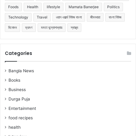
Foods
Health
lifestyle
Mamata Banerjee
Politics
Technology
Travel
ওয়ান ওয়ার্ল্ড নিউজ বাংলা
জীবনধারা
বাংলা নিউজ
বিনোদন
ভ্রমণ
মমতা বন্দ্যোপাধ্যায়
স্বাস্থ্য
Categories
Bangla News
Books
Business
Durga Puja
Entertainment
food recipes
health