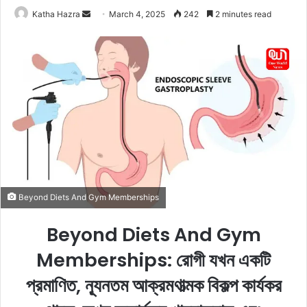
Katha Hazra
S
March 4, 2025
242
2 minutes read
e
n
d
a
n
e
m
a
i
l
Beyond Diets And Gym Memberships
Beyond Diets And Gym
Memberships: রোগী যখন একটি
প্রমাণিত, ন্যূনতম আক্রমণাত্মক বিকল্প কার্যকর