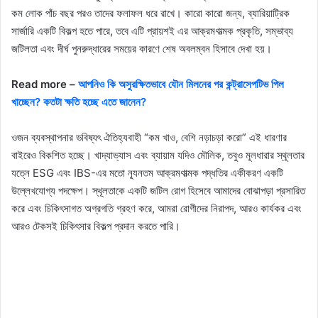
কম লোক পাঁচ বছর পরও তাদের ফলাফল ধরে রাখে। কারো কারো জন্য, ব্যারিয়াট্রিক
সার্জারি একটি বিকল্প হতে পারে, তবে এটি প্রায়শই এর আক্রমণাত্মক প্রকৃতি, সম্ভাব্য
জটিলতা এবং দীর্ঘ পুনরুদ্ধারের সময়ের কারণে শেষ অবলম্বন হিসাবে দেখা হয়।
Read more –
আপনিও কি অসুরক্ষিতভাবে যৌন মিলনের পর কন্ট্রাসেপটিভ পিল
খাচ্ছেন? কতটা ক্ষতি হচ্ছে এতে জানেন?
ওজন ব্যবস্থাপনার ভবিষ্যৎ ঐতিহ্যবাহী “কম খাও, বেশি নড়াচড়া করো” এই ধারণার
বাইরেও বিকশিত হচ্ছে। খাদ্যাভ্যাস এবং ব্যায়াম যদিও মৌলিক, তবুও মূলধারার স্থূলতার
যত্নে ESG এবং IBS-এর মতো ন্যূনতম আক্রমণাত্মক পদ্ধতির একীকরণ একটি
উল্লেখযোগ্য পদক্ষেপ। স্থূলতাকে একটি জটিল রোগ হিসেবে আমাদের বোঝাপড়া প্রসারিত
করে এবং চিকিৎসাগত অগ্রগতি গ্রহণ করে, আমরা রোগীদের নিরাপদ, আরও কার্যকর এবং
আরও টেকসই চিকিৎসার বিকল্প প্রদান করতে পারি।