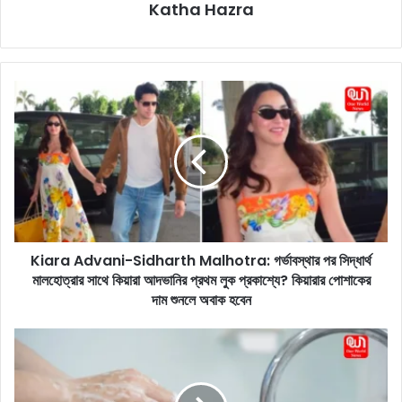
Katha Hazra
K
i
a
r
a
A
d
v
a
Kiara Advani-Sidharth Malhotra: গর্ভাবস্থার পর সিদ্ধার্থ
n
মালহোত্রার সাথে কিয়ারা আদভানির প্রথম লুক প্রকাশ্যে? কিয়ারার পোশাকের
i
-
দাম শুনলে অবাক হবেন
S
i
T
d
h
h
e
a
I