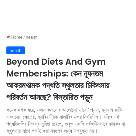
Home
/
health
health
Beyond Diets And Gym
Memberships: কেন ন্যূনতম
আক্রমণাত্মক পদ্ধতি স্থূলতার চিকিৎসায়
পরিবর্তন আনছে? বিস্তারিত পড়ুন
কয়েক দশক ধরে, ওজন কমানোর আলোচনা ডায়েট প্ল্যান, ব্যায়াম রুটিন
এবং চরম ক্ষেত্রে, ব্যারিয়াট্রিক সার্জারির উপর নির্ভরশীল। যদিও এই
পদ্ধতিগুলির নিজস্ব সুবিধা রয়েছে, তবুও এগুলি সর্বজনীনভাবে কার্যকর বা
স্থূলতার সাথে লড়াই করা সকলের জন্য উপযুক্ত নয়।