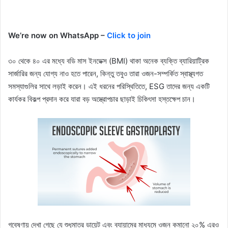
We’re now on WhatsApp –
Click to join
৩০ থেকে ৪০ এর মধ্যে বডি মাস ইনডেক্স (BMI) থাকা অনেক ব্যক্তি ব্যারিয়াট্রিক
সার্জারির জন্য যোগ্য নাও হতে পারেন, কিন্তু তবুও তারা ওজন-সম্পর্কিত স্বাস্থ্যগত
সমস্যাগুলির সাথে লড়াই করেন। এই ধরনের পরিস্থিতিতে, ESG তাদের জন্য একটি
কার্যকর বিকল্প প্রদান করে যারা বড় অস্ত্রোপচার ছাড়াই চিকিৎসা হস্তক্ষেপ চান।
গবেষণায় দেখা গেছে যে শুধুমাত্র ডায়েট এবং ব্যায়ামের মাধ্যমে ওজন কমানো ২০% এরও