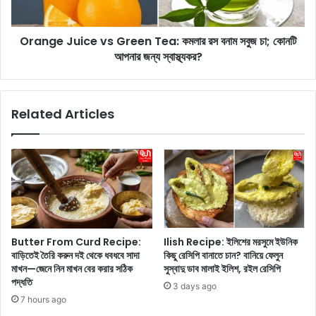
র
u
অ
i
Orange Juice vs Green Tea: কমলার রস বনাম সবুজ চা; কোনটি
ত্যা
c
শ্চ
আপনার জন্য স্বাস্থ্যকর?
e
র্য
v
বো
s
ল্ড
G
Related Articles
লু
r
কে
e
র
e
ছ
n
বি
T
দে
e
খু
a
ন
:
ক
Butter From Curd Recipe:
Ilish Recipe: ইলিশের মরসুমে ইউনিক
ম
বাড়িতেই তৈরি করুন দই থেকে ধবধবে সাদা
কিছু রেসিপি বানাতে চান? বানিয়ে ফেলুন
লা
মাখন—জেনে নিন মাখন বের করার সঠিক
সুস্বাদু ডাব মালাই ইলিশ, রইল রেসিপি
র
পদ্ধতি
3 days ago
র
7 hours ago
স