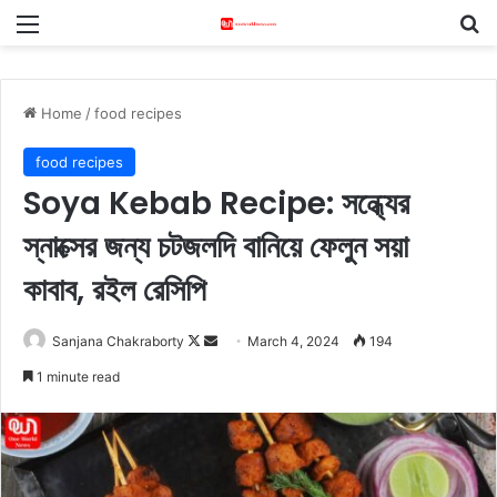
Menu
S
Home
/
food recipes
food recipes
Soya Kebab Recipe: সন্ধ্যের
স্নাক্সের জন্য চটজলদি বানিয়ে ফেলুন সয়া
কাবাব, রইল রেসিপি
Sanjana Chakraborty
F
S
March 4, 2024
194
o
e
1 minute read
l
n
l
d
o
a
w
n