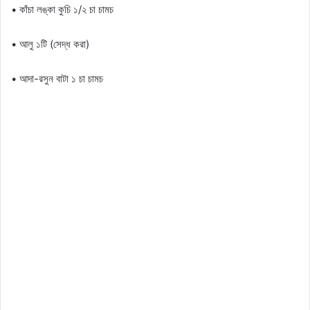
• কাঁচা লঙ্কা কুচি ১/২ চা চামচ
• আলু ১টি (সেদ্ধ করা)
• আদা-রসুন বাটা ১ চা চামচ