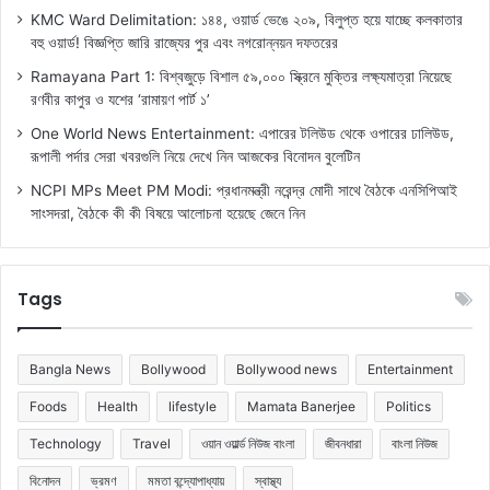
KMC Ward Delimitation: ১৪৪, ওয়ার্ড ভেঙে ২০৯, বিলুপ্ত হয়ে যাচ্ছে কলকাতার
বহু ওয়ার্ড! বিজ্ঞপ্তি জারি রাজ্যের পুর এবং নগরোন্নয়ন দফতরের
Ramayana Part 1: বিশ্বজুড়ে বিশাল ৫৯,০০০ স্ক্রিনে মুক্তির লক্ষ্যমাত্রা নিয়েছে
রণবীর কাপুর ও যশের ‘রামায়ণ পার্ট ১’
One World News Entertainment: এপারের টলিউড থেকে ওপারের ঢালিউড,
রূপালী পর্দার সেরা খবরগুলি নিয়ে দেখে নিন আজকের বিনোদন বুলেটিন
NCPI MPs Meet PM Modi: প্রধানমন্ত্রী নরেন্দ্র মোদী সাথে বৈঠকে এনসিপিআই
সাংসদরা, বৈঠকে কী কী বিষয়ে আলোচনা হয়েছে জেনে নিন
Tags
Bangla News
Bollywood
Bollywood news
Entertainment
Foods
Health
lifestyle
Mamata Banerjee
Politics
Technology
Travel
ওয়ান ওয়ার্ল্ড নিউজ বাংলা
জীবনধারা
বাংলা নিউজ
বিনোদন
ভ্রমণ
মমতা বন্দ্যোপাধ্যায়
স্বাস্থ্য