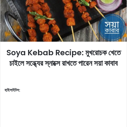
o
e
n
m
X
a
i
l
Soya Kebab Recipe: মুখরোচক খেতে
চাইলে সন্ধ্যের স্নাক্সে রাখতে পারেন সয়া কাবাব
হাইলাইটস: