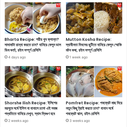
ব
না
ম
স
বু
জ
চা
Bharta Recipe: শরীর খুব ক্লান্ত?
Mutton Kosha Recipe:
;
সাদামাটা রান্না করতে চান? বানিয়ে ফেলুন ডাল
স্বাধীনতা দিবসের ছুটিতে বানিয়ে ফেলুন স্মোকি
ডিম ভর্তা, রইল সম্পূর্ণ রেসিপি
মটন কষা, রইল সম্পূর্ণ রেসিপি
কো
ন
4 days ago
1 week ago
টি
আ
প
না
র
জ
ন্য
Shorshe Ilish Recipe: ইলিশের
Pomfret Recipe: পমফ্রেট মাছ দিয়ে
স্বা
মরসুমে সর্ষে ইলিশ না বানালে চলে! এই সহজ
নতুন কিছু ট্রাই করতে চান? বানান সর্ষে
স্থ্য
পদ্ধতিতে বানিয়ে দেখুন, স্বাদ দ্বিগুণ হবে
পমফ্রেট ঝাল, রইল রেসিপি
ক
2 weeks ago
3 weeks ago
র