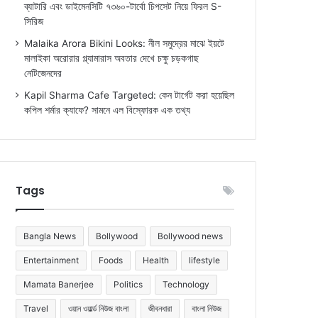
ব্যাটারি এবং ডাইমেনসিটি ৭৩৬০-টার্বো চিপসেট নিয়ে ফিরল S-
সিরিজ
Malaika Arora Bikini Looks: নীল সমুদ্রের মাঝে ইয়টে
মালাইকা অরোরার গ্ল্যামারাস অবতার দেখে চক্ষু চড়কগাছ
নেটিজেনদের
Kapil Sharma Cafe Targeted: কেন টার্গেট করা হয়েছিল
কপিল শর্মার ক্যাফে? সামনে এল বিস্ফোরক এক তথ্য
Tags
Bangla News
Bollywood
Bollywood news
Entertainment
Foods
Health
lifestyle
Mamata Banerjee
Politics
Technology
Travel
ওয়ান ওয়ার্ল্ড নিউজ বাংলা
জীবনধারা
বাংলা নিউজ