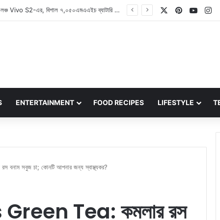
X
Pinterest
YouT
In
Vivo S2: ভারতে লঞ্চ Vivo S2-এর, বিশাল ৭,০৫০এমএএইচ ব্যাটারি এবং ডাইমেনসিটি ৭৩৬০-টার্বো চিপসেট নিয়ে ফিরল S-সিরিজ
S
ENTERTAINMENT
FOOD RECIPES
LIFESTYLE
T
াম সবুজ চা; কোনটি আপনার জন্য স্বাস্থ্যকর?
Green Tea: কমলার রস