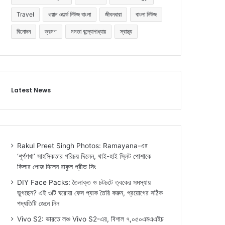
Travel
ওয়ান ওয়ার্ল্ড নিউজ বাংলা
জীবনধারা
বাংলা নিউজ
বিনোদন
ভ্রমণ
মমতা বন্দ্যোপাধ্যায়
স্বাস্থ্য
Latest News
Rakul Preet Singh Photos: Ramayana-এর
‘শূর্পণখা’ সাহসিকতার পরিচয় দিলেন, থাই-হাই স্লিট পোশাকে
কিলার পোজ দিলেন রাকুল প্রীত সিং
DIY Face Packs: তৈলাক্ত ও চটচটে ত্বকের সমস্যায়
ভুগছেন? এই ৩টি ঘরোয়া ফেস প্যাক তৈরি করুন, প্রয়োগের সঠিক
পদ্ধতিটি জেনে নিন
Vivo S2: ভারতে লঞ্চ Vivo S2-এর, বিশাল ৭,০৫০এমএএইচ