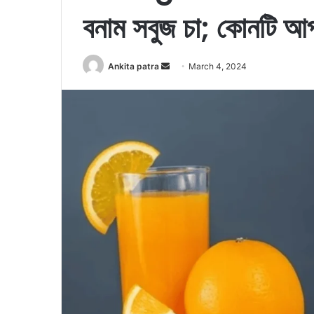
বনাম সবুজ চা; কোনটি আপন
Ankita patra
S
March 4, 2024
e
n
d
a
n
e
m
a
i
l