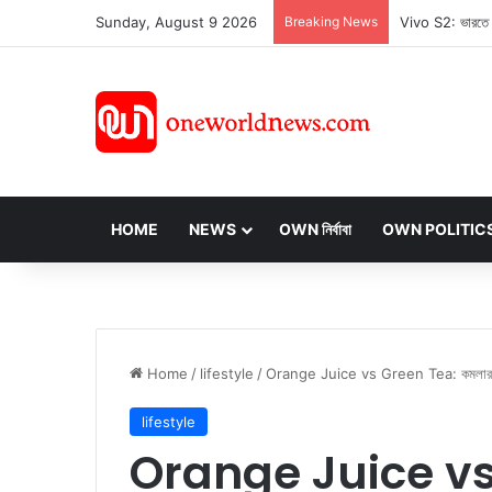
Sunday, August 9 2026
Breaking News
HOME
NEWS
OWN নির্বাবা
OWN POLITIC
Home
/
lifestyle
/
Orange Juice vs Green Tea: কমলার রস বন
lifestyle
Orange Juice vs 