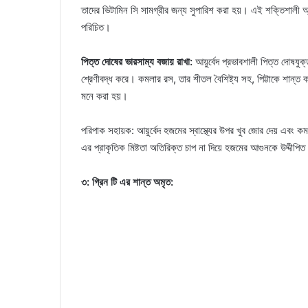
তাদের ভিটামিন সি সামগ্রীর জন্য সুপারিশ করা হয়। এই শক্তিশালী অ্
পরিচিত।
পিত্ত দোষের ভারসাম্য বজায় রাখা:
আয়ুর্বেদ প্রভাবশালী পিত্ত দোষযু
শ্রেণীবদ্ধ করে। কমলার রস, তার শীতল বৈশিষ্ট্য সহ, পিট্টাকে শান্ত 
মনে করা হয়।
পরিপাক সহায়ক: আয়ুর্বেদ হজমের স্বাস্থ্যের উপর খুব জোর দেয় এব
এর প্রাকৃতিক মিষ্টতা অতিরিক্ত চাপ না দিয়ে হজমের আগুনকে উদ্দী
৩: গ্রিন টি এর শান্ত অমৃত: