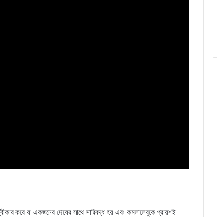
য স্বীকার করে যা একজনের দোষের সাথে সারিবদ্ধ হয় এবং কমলালেবুকে প্রায়শই