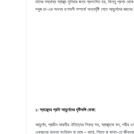
তাদের সম্ভাব্য স্বাস্থ্য সুবিধার জন্য প্রশংসিত হয়, কিন্তু প্রশ্
সবুজ চা-এর অনন্য গুণাবলী সম্পর্কে অন্তর্দৃষ্টি পেতে আয়ুর্বেদের জ্ঞা
১: স্বাস্থ্যের প্রতি আয়ুর্বেদের দৃষ্টিভঙ্গি বোঝা:
আয়ুর্বেদ, প্রাচীন ভারতীয় ঐতিহ্যের শিকড় সহ, স্বাস্থ্যকে মন, শরীর
একজনের অনন্য সংবিধান বা দোষ – ভাতা, পিত্ত বা কাফা-তে জীবনধার