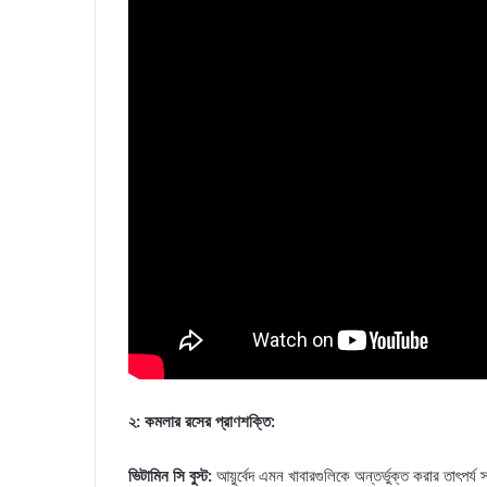
২: কমলার রসের প্রাণশক্তি:
ভিটামিন সি বুস্ট:
আয়ুর্বেদ এমন খাবারগুলিকে অন্তর্ভুক্ত করার তাৎপর্