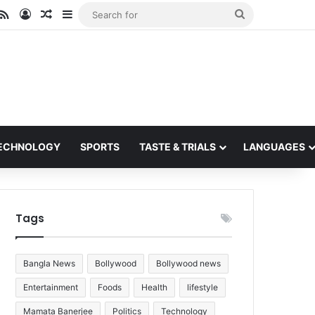
ube
stagram
RSS
Log In
Random Article
Sidebar
Search
for
ECHNOLOGY
SPORTS
TASTE & TRIALS
LANGUAGES
Tags
Bangla News
Bollywood
Bollywood news
Entertainment
Foods
Health
lifestyle
Mamata Banerjee
Politics
Technology