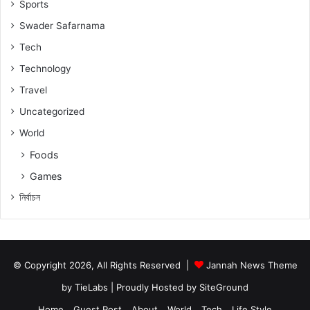
Sports
Swader Safarnama
Tech
Technology
Travel
Uncategorized
World
Foods
Games
নিৰ্বাচন
© Copyright 2026, All Rights Reserved |
Jannah News Theme
by TieLabs
| Proudly Hosted by
SiteGround
Home
Guest Post
About
World
Tech
Life Style