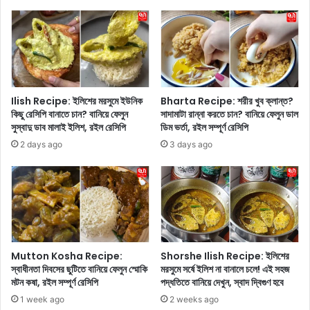
ঘ
p
টে
e
গে
:
ল
এ
চা
ই
ঞ্চ
বৃ
ল্য
ষ্টি
Ilish Recipe: ইলিশের মরসুমে ইউনিক
Bharta Recipe: শরীর খুব ক্লান্ত?
ক
র
কিছু রেসিপি বানাতে চান? বানিয়ে ফেলুন
সাদামাটা রান্না করতে চান? বানিয়ে ফেলুন ডাল
র
স
সুস্বাদু ডাব মালাই ইলিশ, রইল রেসিপি
ডিম ভর্তা, রইল সম্পূর্ণ রেসিপি
ঘ
ন্ধ্যা
2 days ago
3 days ago
ট
য়
না
মু
,
চ
সৌ
মু
ন্দ
চে
র্যে
খা
র
বা
প
র
Mutton Kosha Recipe:
Shorshe Ilish Recipe: ইলিশের
রি
খে
স্বাধীনতা দিবসের ছুটিতে বানিয়ে ফেলুন স্মোকি
মরসুমে সর্ষে ইলিশ না বানালে চলে! এই সহজ
ব
তে
মটন কষা, রইল সম্পূর্ণ রেসিপি
পদ্ধতিতে বানিয়ে দেখুন, স্বাদ দ্বিগুণ হবে
র্তে
ই
1 week ago
2 weeks ago
পু
চ্ছে