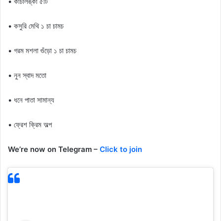
• কাঁচালঙ্কা ৫টি
• কসুরি মেথি ১ চা চামচ
• গরম মশলা গুঁড়ো ১ চা চামচ
• নুন স্বাদ মতো
• ধনে পাতা সামান্য
• ফ্রেশ ক্রিম অল্প
We’re now on Telegram –
Click to join