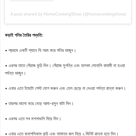
A post shared by HomeCookingShow (@homecookingshow)
কড়াই পনির তৈরির পদ্ধতি:
• প্রথমে একটি প্যানে ঘি গরম করে পনির ভাজুন।
• এরপর তাতে পেঁয়াজ কুচি দিন। পেঁয়াজ সুগন্ধি এবং হালকা সোনালি বাদামী না হওয়া
পর্যন্ত ভাজুন।
• এবার এতে টমেটো পেস্ট যোগ করুন এবং তেল ছেড়ে না দেওয়া পর্যন্ত রান্না করুন।
• তারপর ভালো করে নেড়ে আদা-রসুন বাটা দিন।
• এরপর এতে সব মশলাগুলি দিয়ে দিন।
• এবার এতে ক্যাপসিকাম কুচি এবং সামান্য জল দিয়ে ২ মিনিট রান্না হতে দিন।