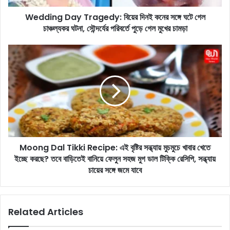
a
Wedding Day Tragedy: বিয়ের দিনই কনের সঙ্গে ঘটে গেল
y
চাঞ্চল্যকর ঘটনা, সৌন্দর্যের পরিবর্তে পুড়ে গেল মুখের চামড়া
T
r
a
M
g
o
e
o
d
n
y
g
:
D
বি
a
য়ে
l
র
T
দি
Moong Dal Tikki Recipe: এই বৃষ্টির সন্ধ্যায় মুচমুচে খাবার খেতে
i
ন
ইচ্ছে করছে? তবে বাড়িতেই বানিয়ে ফেলুন সহজ মুগ ডাল টিক্কি রেসিপি, সন্ধ্যায়
k
ই
k
চায়ের সঙ্গে জমে যাবে
ক
i
নে
R
র
e
Related Articles
স
c
ঙ্গে
i