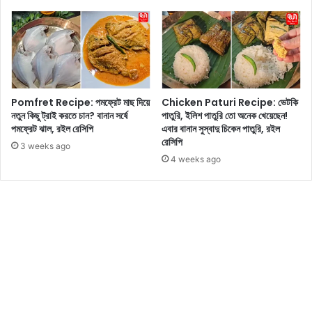
ড়ে
ক
গে
র
ল
ছে
মু
?
খে
ত
র
বে
চা
Pomfret Recipe: পমফ্রেট মাছ দিয়ে
Chicken Paturi Recipe: ভেটকি
বা
নতুন কিছু ট্রাই করতে চান? বানান সর্ষে
পাতুরি, ইলিশ পাতুরি তো অনেক খেয়েছেন!
ম
ড়ি
পমফ্রেট ঝাল, রইল রেসিপি
এবার বানান সুস্বাদু চিকেন পাতুরি, রইল
ড়া
তে
রেসিপি
ই
3 weeks ago
4 weeks ago
বা
নি
য়ে
ফে
লু
ন
স
হ
জ
মু
গ