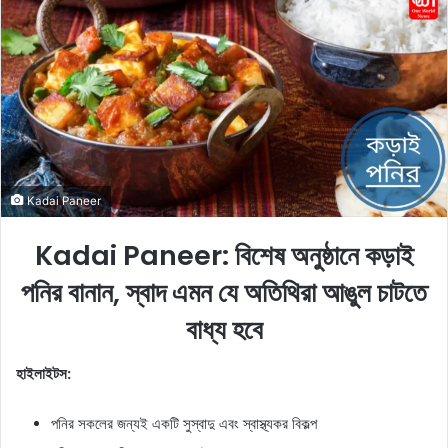
o
a
w
n
o
e
n
m
X
a
i
l
Kadai Paneer
Kadai Paneer: বিশেষ অনুষ্ঠানে কড়াই
পনির বানান, স্বাদ এমন যে অতিথিরা আঙুল চাটতে
বাধ্য হবে
হাইলাইটস:
পনির সকলের জন্যই একটি সুস্বাদু এবং স্বাস্থ্যকর বিকল্প