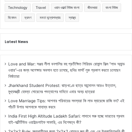
Technology
Travel
ওয়ান ওয়ার্ল্ড নিউজ বাংলা
জীবনধারা
বাংলা নিউজ
বিনোদন
ভ্রমণ
মমতা বন্দ্যোপাধ্যায়
স্বাস্থ্য
Latest News
Love and War: সঞ্জয় লীলা বনশালির বহু প্রতীক্ষিত পিরিয়ড রোমান্স ফিল্ম “লাভ অ্যান্ড
ওয়ার”-এর জন্য অপেক্ষার অবসান হতে চলেছে, ছবির ফার্স্ট লুক প্রকাশ করতে চলেছেন
নির্মাতারা
Jharkhand Student Protest: ঝাড়খণ্ডে ছাত্র আন্দোলন আরও উত্তাল,
মুখ্যমন্ত্রী হেমন্ত সোরেনের পদত্যাগের দাবিতে এবার অনড় ছাত্ররা
Love Marriage Tips: আপনার পরিবারের সদস্যরা কি লাভ ম্যারেজে রাজি নন? এই
পাঁচটি উপায় আপনাকে সাহায্য করবে
India First High Altitude Ladakh Safari: লাদাখে শুরু হচ্ছে ভারতের প্রথম
হাই-অল্টিটিউড ওয়াইল্ডলাইফ সাফারি, এর বিশেষত্ব কী?
2x2x2 Rule: মদ্যপায়ীদের জন্য 2x2x2 গোল্ডেন রুল কী এবং এর উপকারিতাগুলি কী