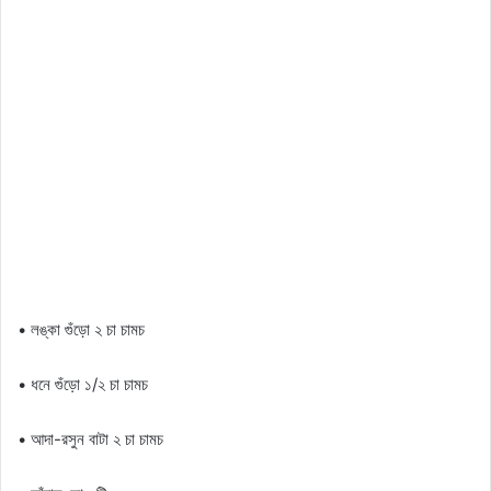
• লঙ্কা গুঁড়ো ২ চা চামচ
• ধনে গুঁড়ো ১/২ চা চামচ
• আদা-রসুন বাটা ২ চা চামচ