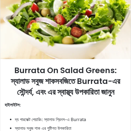
a
n
e
m
a
i
l
Burrata On Salad Greens:
স্যালাড সবুজ শাকসবজিতে Burrata-এর
সৌন্দর্য, এবং এর স্বাস্থ্য উপকারিতা জানুন
হাইলাইটস:
দ্য পারফেক্ট পেয়ারিং: স্যালাড গ্রিনস-এ Burrata
স্যালাড সবুজ শাক এর পুষ্টিগত উপকারিতা