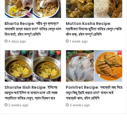
পি
যা
টি
ত্রা
জে
নে
Bharta Recipe: শরীর খুব ক্লান্ত?
Mutton Kosha Recipe:
নি
সাদামাটা রান্না করতে চান? বানিয়ে ফেলুন ডাল
স্বাধীনতা দিবসের ছুটিতে বানিয়ে ফেলুন স্মোকি
ডিম ভর্তা, রইল সম্পূর্ণ রেসিপি
মটন কষা, রইল সম্পূর্ণ রেসিপি
ন
4 days ago
1 week ago
Shorshe Ilish Recipe: ইলিশের
Pomfret Recipe: পমফ্রেট মাছ দিয়ে
মরসুমে সর্ষে ইলিশ না বানালে চলে! এই সহজ
নতুন কিছু ট্রাই করতে চান? বানান সর্ষে
পদ্ধতিতে বানিয়ে দেখুন, স্বাদ দ্বিগুণ হবে
পমফ্রেট ঝাল, রইল রেসিপি
2 weeks ago
3 weeks ago