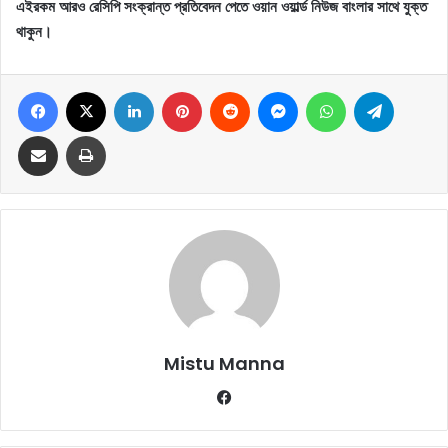
এইরকম আরও রেসিপি সংক্রান্ত প্রতিবেদন পেতে ওয়ান ওয়ার্ল্ড নিউজ বাংলার সাথে যুক্ত
থাকুন।
Facebook
X
LinkedIn
Pinterest
Reddit
Messenger
WhatsApp
Telegram
Share via Email
Print
Mistu Manna
Fa
ce
bo