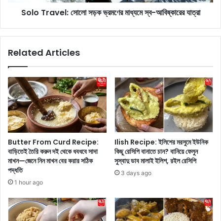
র্ক
e
সি
Solo Travel: সোলো সড়ক ভ্রমণের মাধ্যমে স্ব-আবিষ্কারের যাত্রা
l
ও
:
জু
সো
নে
লো
Related Articles
র
স
প্রি
ড়
য়
ক
কো
ভ্র
রি
ম
য়া
ণে
ন
র
খা
মা
বা
ধ্য
Butter From Curd Recipe:
Ilish Recipe: ইলিশের মরসুমে ইউনিক
র
মে
বাড়িতেই তৈরি করুন দই থেকে ধবধবে সাদা
কিছু রেসিপি বানাতে চান? বানিয়ে ফেলুন
ডা
স্ব
মাখন—জেনে নিন মাখন বের করার সঠিক
সুস্বাদু ডাব মালাই ইলিশ, রইল রেসিপি
ম্প
-
পদ্ধতি
3 days ago
লিং
আ
1 hour ago
স্যু
বি
প
ষ্কা
রে
রে
সি
র