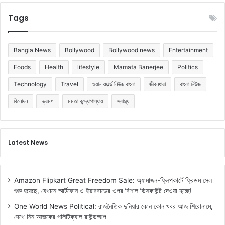
Tags
Bangla News
Bollywood
Bollywood news
Entertainment
Foods
Health
lifestyle
Mamata Banerjee
Politics
Technology
Travel
ওয়ান ওয়ার্ল্ড নিউজ বাংলা
জীবনধারা
বাংলা নিউজ
বিনোদন
ভ্রমণ
মমতা বন্দ্যোপাধ্যায়
স্বাস্থ্য
Latest News
Amazon Flipkart Great Freedom Sale: অ্যামাজন-ফ্লিপকার্টে ফ্রিডম সেল
শুরু হয়েছে, যেখানে স্মার্টফোন ও ইয়ারবাডের ওপর বিশাল ডিসকাউন্ট দেওয়া হচ্ছে!
One World News Political: রাজনৈতিক দুনিয়ার কোন কোন খবর আজ শিরোনামে,
দেখে নিন আজকের পলিটিক্যাল রাউন্ডআপ