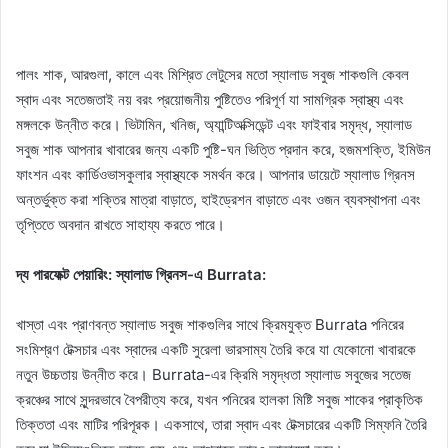
পালং শাক, আরগুলা, কালে এবং মিশ্রিত লেটুসের মতো স্যালাড সবুজ শাকগুলি কেবল
স্বাদ এবং সতেজতাই নয় বরং প্রয়োজনীয় পুষ্টিতেও পরিপূর্ণ যা সামগ্রিক স্বাস্থ্য এবং
মঙ্গলকে উন্নীত করে। ভিটামিন, খনিজ, অ্যান্টিঅক্সিডেন্ট এবং ফাইবার সমৃদ্ধ, স্যালাড
সবুজ শাক আপনার খাবারের জন্য একটি পুষ্টি-ঘন ভিত্তি প্রদান করে, হজমশক্তি, ইমিউন
ফাংশন এবং কার্ডিওভাসকুলার স্বাস্থ্যকে সমর্থন করে। আপনার ডায়েটে স্যালাড গ্রিনস
অন্তর্ভুক্ত করা শক্তির মাত্রা বাড়াতে, হাইড্রেশন বাড়াতে এবং ওজন ব্যবস্থাপনা এবং
তৃপ্তিতে অবদান রাখতে সাহায্য করতে পারে।
দ্য পারফেক্ট পেয়ারিং: স্যালাড গ্রিনস-এ Burrata:
খাস্তা এবং প্রাণবন্ত স্যালাড সবুজ শাকগুলির সাথে ক্রিমযুক্ত Burrata পনিরের
সংমিশ্রণ টেক্সচার এবং স্বাদের একটি সুরেলা ভারসাম্য তৈরি করে যা যেকোনো খাবারকে
নতুন উচ্চতায় উন্নীত করে। Burrata-এর ক্রিমি সমৃদ্ধতা স্যালাড সবুজের সতেজ
ক্রঞ্চের সাথে সুন্দরভাবে বৈপরীত্য করে, যখন পনিরের হালকা মিষ্টি সবুজ শাকের প্রাকৃতিক
তিক্ততা এবং মাটির পরিপূরক। একসাথে, তারা স্বাদ এবং টেক্সচারের একটি সিম্ফনি তৈরি