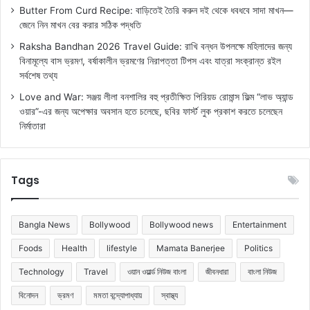
Butter From Curd Recipe: বাড়িতেই তৈরি করুন দই থেকে ধবধবে সাদা মাখন—
জেনে নিন মাখন বের করার সঠিক পদ্ধতি
Raksha Bandhan 2026 Travel Guide: রাখি বন্ধন উপলক্ষে মহিলাদের জন্য
বিনামূল্যে বাস ভ্রমণ, বর্ষাকালীন ভ্রমণের নিরাপত্তা টিপস এবং যাত্রা সংক্রান্ত রইল
সর্বশেষ তথ্য
Love and War: সঞ্জয় লীলা বনশালির বহু প্রতীক্ষিত পিরিয়ড রোমান্স ফিল্ম “লাভ অ্যান্ড
ওয়ার”-এর জন্য অপেক্ষার অবসান হতে চলেছে, ছবির ফার্স্ট লুক প্রকাশ করতে চলেছেন
নির্মাতারা
Tags
Bangla News
Bollywood
Bollywood news
Entertainment
Foods
Health
lifestyle
Mamata Banerjee
Politics
Technology
Travel
ওয়ান ওয়ার্ল্ড নিউজ বাংলা
জীবনধারা
বাংলা নিউজ
বিনোদন
ভ্রমণ
মমতা বন্দ্যোপাধ্যায়
স্বাস্থ্য