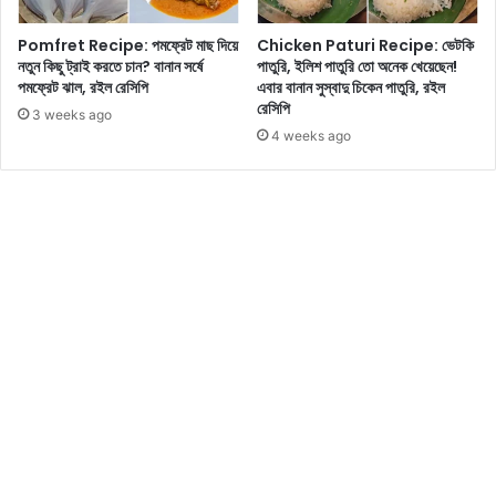
বে
ণ
ন
Pomfret Recipe: পমফ্রেট মাছ দিয়ে
Chicken Paturi Recipe: ভেটকি
ক
নতুন কিছু ট্রাই করতে চান? বানান সর্ষে
পাতুরি, ইলিশ পাতুরি তো অনেক খেয়েছেন!
চো
রু
পমফ্রেট ঝাল, রইল রেসিপি
এবার বানান সুস্বাদু চিকেন পাতুরি, রইল
প
ন
রেসিপি
ড়া
!
3 weeks ago
4 weeks ago