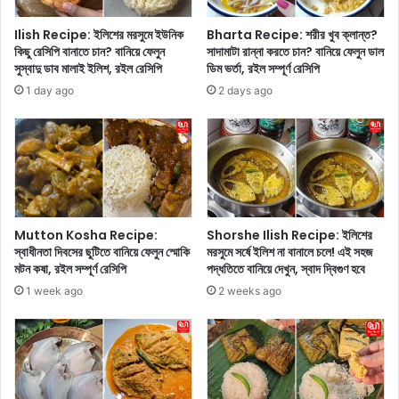
ন্দ
:
বো
ভা
Ilish Recipe: ইলিশের মরসুমে ইউনিক
Bharta Recipe: শরীর খুব ক্লান্ত?
স
র
কিছু রেসিপি বানাতে চান? বানিয়ে ফেলুন
সাদামাটা রান্না করতে চান? বানিয়ে ফেলুন ডাল
!
তে
সুস্বাদু ডাব মালাই ইলিশ, রইল রেসিপি
ডিম ভর্তা, রইল সম্পূর্ণ রেসিপি
দা
২
1 day ago
2 days ago
র্জি
০
লিং
ল
মে
ক্ষ
লে
টা
কি
কা
ষা
র
ণ
নি
গ
চে
Mutton Kosha Recipe:
Shorshe Ilish Recipe: ইলিশের
ঞ্জ
সে
স্বাধীনতা দিবসের ছুটিতে বানিয়ে ফেলুন স্মোকি
মরসুমে সর্ষে ইলিশ না বানালে চলে! এই সহজ
হ
রা
মটন কষা, রইল সম্পূর্ণ রেসিপি
পদ্ধতিতে বানিয়ে দেখুন, স্বাদ দ্বিগুণ হবে
য়ে
গা
1 week ago
2 weeks ago
স
ড়ি
ড়
গু
ক
লি
প
অ
থে
ন্বে
যা
ষ