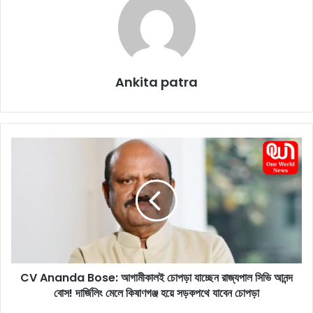
Ankita patra
C
V
A
n
a
n
d
a
B
CV Ananda Bose: আগামীকালই চোপড়া যাচ্ছেন রাজ্যপাল সিভি আনন্দ
o
বোস! দার্জিলিং মেলে কিষাণগঞ্জ হয়ে সড়কপথে যাবেন চোপড়া
s
e