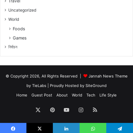
Travel
Uncategorized
World
Foods
Games
নিৰ্বাচন
© Copyright 2026, All Rights Reserved |
Jannah News Theme
by TieLabs
| Proudly Hosted by
SiteGround
Home
Guest Post
About
World
Tech
Life Style
X
Pinterest
YouTube
Instagram
RSS