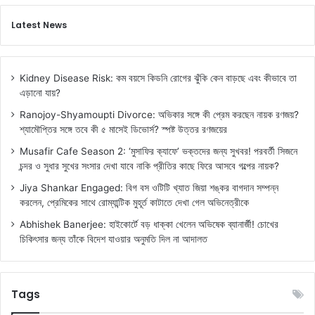
Latest News
Kidney Disease Risk: কম বয়সে কিডনি রোগের ঝুঁকি কেন বাড়ছে এবং কীভাবে তা
এড়ানো যায়?
Ranojoy-Shyamoupti Divorce: অভিকার সঙ্গে কী প্রেম করছেন নায়ক রণজয়?
শ্যামৌপ্তির সঙ্গে তবে কী ৫ মাসেই ডিভোর্স? স্পষ্ট উত্তর রণজয়ের
Musafir Cafe Season 2: ‘মুসাফির ক্যাফে’ ভক্তদের জন্য সুখবর! পরবর্তী সিজনে
চন্দর ও সুধার সুখের সংসার দেখা যাবে নাকি প্রীতির কাছে ফিরে আসবে গল্পের নায়ক?
Jiya Shankar Engaged: বিগ বস ওটিটি খ্যাত জিয়া শঙ্কর বাগদান সম্পন্ন
করলেন, প্রেমিকের সাথে রোম্যান্টিক মুহূর্ত কাটাতে দেখা গেল অভিনেত্রীকে
Abhishek Banerjee: হাইকোর্টে বড় ধাক্কা খেলেন অভিষেক ব্যানার্জী! চোখের
চিকিৎসার জন্য তাঁকে বিদেশ যাওয়ার অনুমতি দিল না আদালত
Tags