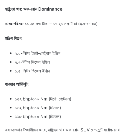
মাহিন্দ্রা থার: অফ-রোড Dominance
দামের পরিসর:
১১.২৫ লক্ষ টাকা – ১৭.২০ লক্ষ টাকা (এক্স-শোরুম)
ইঞ্জিন বিকল্প:
২.০-লিটার টার্বো-পেট্রোল ইঞ্জিন
২.২-লিটার ডিজেল ইঞ্জিন
১.৫-লিটার ডিজেল ইঞ্জিন
পাওয়ার আউটপুট:
১৫২ bhp/৩০০ Nm (টার্বো-পেট্রোল)
১৩২ bhp/৩০০ Nm (ডিজেল)
১১৮ bhp/৩০০ Nm (ডিজেল)
অ্যাডভেঞ্চার উৎসাহীদের জন্য, মাহিন্দ্রা থার অফ-রোড SUV সেগমেন্টে সর্বোচ্চ সেরা।