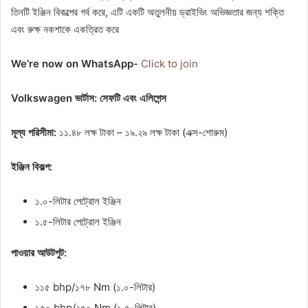
তিনটি ইঞ্জিন বিকল্পের গর্ব করে, এটি একটি অতুলনীয় ড্রাইভিং অভিজ্ঞতার জন্য শক্তি
এবং রুক্ষ নকশাকে একত্রিত করে
We’re now on WhatsApp-
Click to join
Volkswagen ভার্টাস: সেফটি এবং এলিগেন্স
মূল্য পরিসীমা:
১১.৪৮ লক্ষ টাকা – ১৯.২৯ লক্ষ টাকা (এক্স-শোরুম)
ইঞ্জিন বিকল্প:
১.০-লিটার পেট্রোল ইঞ্জিন
১.৫-লিটার পেট্রোল ইঞ্জিন
পাওয়ার আউটপুট:
১১৫ bhp/১৭৮ Nm (১.০-লিটার)
১৫০ bhp/২৫০ Nm (১.৫-লিটার)