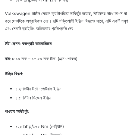
Volkswagen ভার্টাস সেডান ক্যাটাগরিতে আবির্ভূত হয়েছে, স্টাইলের সাথে আপস না
করে সেফটিকে অগ্রাধিকার দেয়। দুটি শক্তিশালী ইঞ্জিন বিকল্পের সাথে, এটি একটি মসৃণ
এবং সেফটি ড্রাইভিং অভিজ্ঞতার প্রতিশ্রুতি দেয়।
টাটা নেক্সন: কমপ্যাক্ট ডায়নামিজম
দাম:
৮.১০ লক্ষ – ১৫.৫০ লক্ষ টাকা (এক্স-শোরুম)
ইঞ্জিন বিকল্প:
১.২-লিটার টার্বো-পেট্রোল ইঞ্জিন
১.৫-লিটার ডিজেল ইঞ্জিন
পাওয়ার আউটপুট:
১২০ bhp/১৭০ Nm (পেট্রোল)