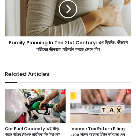
p
i
e
l
:
y
এ
P
ই
l
ভা
a
বে
Family Planning In The 21st Century: এগ ফ্রিজিং কীভাবে
n
আ
নারীদের জীবনকে পরিবর্তন করছে জেনে নিন
n
লু
i
ছা
n
ড়া
g
Related Articles
ই
I
রু
n
টি
T
পা
h
কো
e
ড়া
2
বা
1
না
s
তে
t
Car Fuel Capacity: এই তীব্র
Income Tax Return Filing:
পা
C
গরমে গাড়ির ট্যাঙ্ক ভর্তি করা কি নিরাপদ?
২০২৬ সালের আয়কর রিটার্ন দাখিলের শেষ