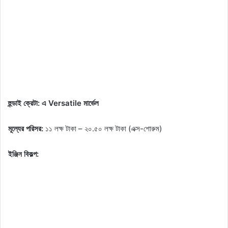
হুন্ডাই ক্রেটা: এ Versatile মার্ভেল
মূল্যের পরিসর:
১১ লক্ষ টাকা – ২০.৫০ লক্ষ টাকা (এক্স-শোরুম)
ইঞ্জিন বিকল্প: