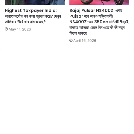
প
Highest Taxpayer India:
Bajaj Pulsar NS400Z: এবার
রি
ভারতে সর্বোচ্চ কর কারা প্রদান করে? দেখুন
Pulsar হবে আরও শক্তিশালী!
ব
তালিকার শীর্ষে কার নাম রয়েছে?
NS400Z-এর 350cc ভার্সনটি শীঘ্রই
র্ত
বাজারে আসছে! জেনে নিন এতে কী কী নতুন
May 11, 2026
ন
ফিচার থাকছে
ক
April 16, 2026
র
ছে
জে
নে
নি
ন