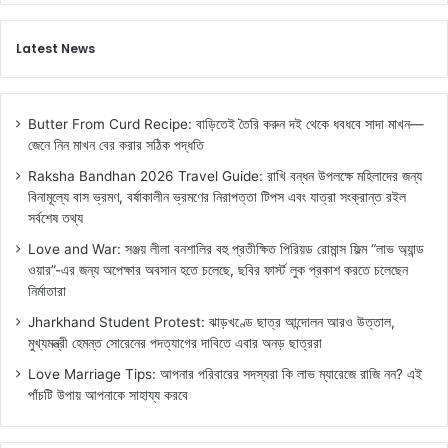
Latest News
Butter From Curd Recipe: বাড়িতেই তৈরি করুন দই থেকে ধবধবে সাদা মাখন—
জেনে নিন মাখন বের করার সঠিক পদ্ধতি
Raksha Bandhan 2026 Travel Guide: রাখি বন্ধন উপলক্ষে মহিলাদের জন্য
বিনামূল্যে বাস ভ্রমণ, বর্ষাকালীন ভ্রমণের নিরাপত্তা টিপস এবং যাত্রা সংক্রান্ত রইল
সর্বশেষ তথ্য
Love and War: সঞ্জয় লীলা বনশালির বহু প্রতীক্ষিত পিরিয়ড রোমান্স ফিল্ম “লাভ অ্যান্ড
ওয়ার”-এর জন্য অপেক্ষার অবসান হতে চলেছে, ছবির ফার্স্ট লুক প্রকাশ করতে চলেছেন
নির্মাতারা
Jharkhand Student Protest: ঝাড়খণ্ডে ছাত্র আন্দোলন আরও উত্তাল,
মুখ্যমন্ত্রী হেমন্ত সোরেনের পদত্যাগের দাবিতে এবার অনড় ছাত্ররা
Love Marriage Tips: আপনার পরিবারের সদস্যরা কি লাভ ম্যারেজে রাজি নন? এই
পাঁচটি উপায় আপনাকে সাহায্য করবে