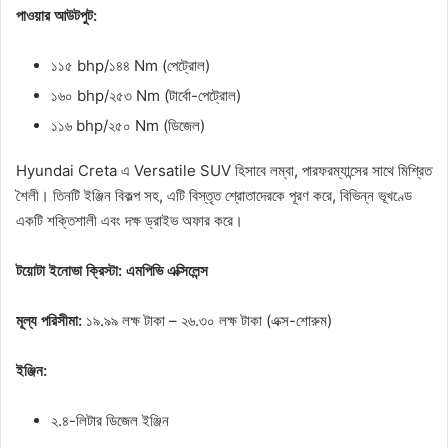
পাওয়ার আউটপুট:
১১৫ bhp/১৪৪ Nm (পেট্রোল)
১৬০ bhp/২৫৩ Nm (টার্বো-পেট্রোল)
১১৬ bhp/২৫০ Nm (ডিজেল)
Hyundai Creta এ Versatile SUV হিসাবে লম্বা, পারফরম্যান্সের সাথে মিশ্রিত
শৈলী। তিনটি ইঞ্জিন বিকল্প সহ, এটি বিস্তৃত শ্রোতাদেরকে পূরণ করে, বিভিন্ন ভূখণ্ডে
একটি শক্তিশালী এবং দক্ষ ড্রাইভ অফার করে।
টয়োটা ইনোভা ক্রিস্টা: এমপিভি এক্সিলেন্স
মূল্য পরিসীমা:
১৯.৯৯ লক্ষ টাকা – ২৬.৩০ লক্ষ টাকা (এক্স-শোরুম)
ইঞ্জিন:
২.৪-লিটার ডিজেল ইঞ্জিন