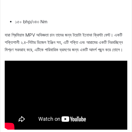
১৫০ bhp/৩৪৩ Nm
যারা প্রিমিয়াম MPV অভিজ্ঞতা চান তাদের জন্য টয়োটা ইনোভা ক্রিস্টা বেস্ট। একটি
শক্তিশালী ২.৪-লিটার ডিজেল ইঞ্জিন সহ, এটি শক্তি এবং আরামের একটি নিরবচ্ছিন্ন
মিশ্রণ সরবরাহ করে, এটিকে পারিবারিক ভ্রমণের জন্য একটি আদর্শ পছন্দ করে তোলে।