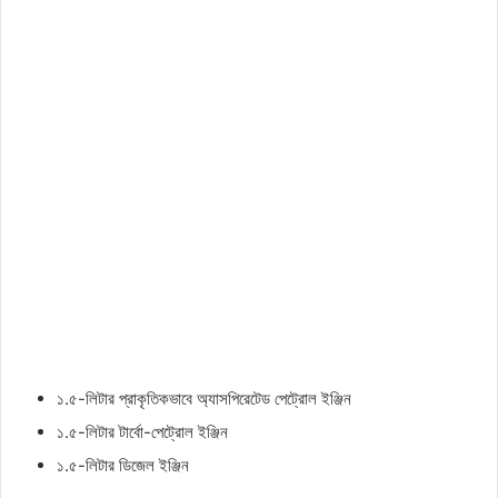
১.৫-লিটার প্রাকৃতিকভাবে অ্যাসপিরেটেড পেট্রোল ইঞ্জিন
১.৫-লিটার টার্বো-পেট্রোল ইঞ্জিন
১.৫-লিটার ডিজেল ইঞ্জিন