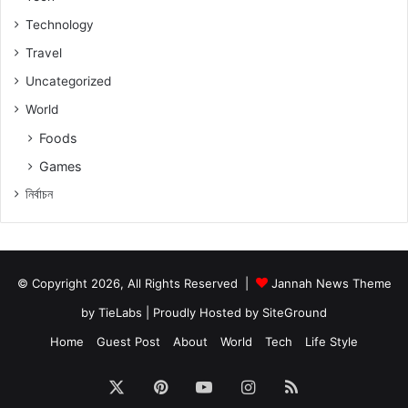
Technology
Travel
Uncategorized
World
Foods
Games
নিৰ্বাচন
© Copyright 2026, All Rights Reserved |
Jannah News Theme
by TieLabs
| Proudly Hosted by
SiteGround
Home
Guest Post
About
World
Tech
Life Style
X
Pinterest
YouTube
Instagram
RSS