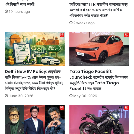
রে
e
এই বিষয়টি জানা জরুরি
তারিখের আগে ITR সময়সীমা বাড়ানোর জন্য
ন
n
অপেক্ষা করা কেন ভারতে আপনার আর্থিক
19 hours ago
,
t
পরিকল্পনার ক্ষতি করতে পারে?
স্বা
u
2 weeks ago
দ
r
ও
y
হ
:
বে
এ
অ
গ
সা
ফ্রি
ধা
জিং
র
কী
Delhi New EV Policy: বৈদ্যুতিক
Tata Tiago Facelift
ন
গাড়ি কিনলে ১০০% রোড ট্যাক্স মুকুব! দুই-
Launched: বাজেটের মধ্যেই বিলাসবহুল
ভা
চাকার যানবাহনে ৩০,০০০ টাকা পর্যন্ত সুবিধা;
অনুভূতি দিতে নতুন Tata Tiago
বে
দিল্লির নতুন ইভি নীতির বিশেষত্ব কী?
Facelift লঞ্চ হয়েছে
না
রী
June 30, 2026
May 30, 2026
দে
র
জী
ব
ন
কে