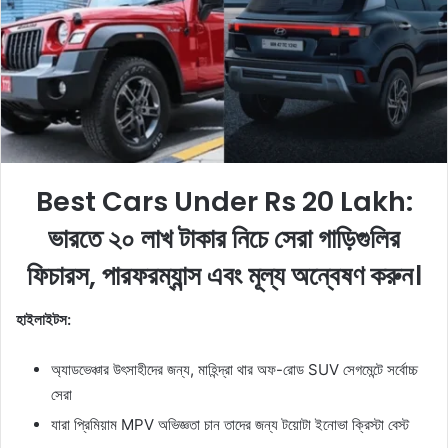
e
m
a
i
l
Best Cars Under Rs 20 Lakh:
ভারতে ২০ লাখ টাকার নিচে সেরা গাড়িগুলির
ফিচারস, পারফরম্যান্স এবং মূল্য অন্বেষণ করুন।
হাইলাইটস:
অ্যাডভেঞ্চার উৎসাহীদের জন্য, মাহিন্দ্রা থার অফ-রোড SUV সেগমেন্টে সর্বোচ্চ
সেরা
যারা প্রিমিয়াম MPV অভিজ্ঞতা চান তাদের জন্য টয়োটা ইনোভা ক্রিস্টা বেস্ট