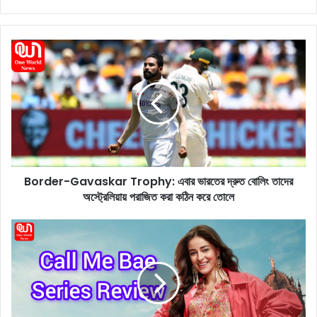
B
o
r
d
e
r
-
G
a
Border-Gavaskar Trophy: এবার ভারতের দ্রুত বোলিং তাদের
v
অস্ট্রেলিয়ায় পরাজিত করা কঠিন করে তোলে
a
s
k
C
a
a
r
l
T
l
r
M
o
e
p
B