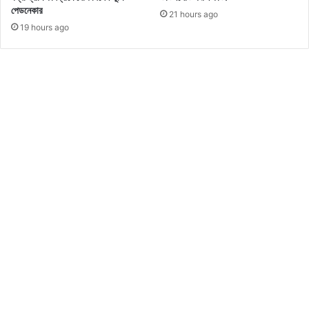
অ
পেডনেকার
21 hours ago
ন
19 hours ago
ন্যা
র
প্র
থ
ম
ও
য়ে
ব
সি
রি
জ
?