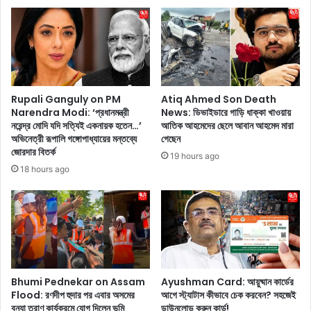
য়
কী
প
কা
রা
ল
জি
হ
ত
ল
ক
‘
রা
ক
Rupali Ganguly on PM
Atiq Ahmed Son Death
ক
ল
Narendra Modi: ‘প্রধানমন্ত্রী
News: ডিভাইডারে গাড়ি ধাক্কা খাওয়ায়
ঠি
নরেন্দ্র মোদি যদি সত্যিই একনায়ক হতেন…’
আতিক আহমেদের ছেলে আবান আহমেদ মারা
মি
অভিনেত্রী রূপালি গঙ্গোপাধ্যায়ের মন্তব্যে
গেছেন
ন
ব্যে
জোরদার বিতর্ক
ক
’
19 hours ago
রে
সি
18 hours ago
তো
রি
লে
জে
র
?
কে
ম
ন
Bhumi Pednekar on Assam
Ayushman Card: আয়ুষ্মান কার্ডের
হ
Flood: রণদীপ হুদার পর এবার অসমের
আগে স্ট্যাটাস কীভাবে চেক করবেন? সহজেই
ল
বন্যা ত্রাণ কার্যক্রমে যোগ দিলেন ভূমি
ডাউনলোড করুন কার্ড!