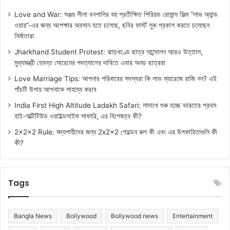
Love and War: সঞ্জয় লীলা বনশালির বহু প্রতীক্ষিত পিরিয়ড রোমান্স ফিল্ম “লাভ অ্যান্ড
ওয়ার”-এর জন্য অপেক্ষার অবসান হতে চলেছে, ছবির ফার্স্ট লুক প্রকাশ করতে চলেছেন
নির্মাতারা
Jharkhand Student Protest: ঝাড়খণ্ডে ছাত্র আন্দোলন আরও উত্তাল,
মুখ্যমন্ত্রী হেমন্ত সোরেনের পদত্যাগের দাবিতে এবার অনড় ছাত্ররা
Love Marriage Tips: আপনার পরিবারের সদস্যরা কি লাভ ম্যারেজে রাজি নন? এই
পাঁচটি উপায় আপনাকে সাহায্য করবে
India First High Altitude Ladakh Safari: লাদাখে শুরু হচ্ছে ভারতের প্রথম
হাই-অল্টিটিউড ওয়াইল্ডলাইফ সাফারি, এর বিশেষত্ব কী?
2x2x2 Rule: মদ্যপায়ীদের জন্য 2x2x2 গোল্ডেন রুল কী এবং এর উপকারিতাগুলি কী
কী?
Tags
Bangla News
Bollywood
Bollywood news
Entertainment