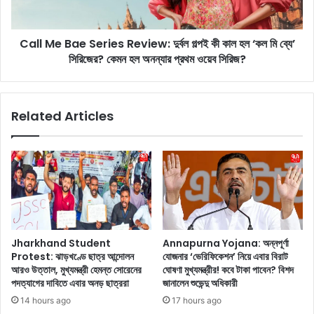
h
a
y
e
:
Call Me Bae Series Review: দুর্বল গল্পই কী কাল হল ‘কল মি ব্যে’
S
এ
সিরিজের? কেমন হল অনন্যার প্রথম ওয়েব সিরিজ?
e
বা
r
র
i
ভা
e
Related Articles
র
s
তে
R
র
e
দ্রু
v
ত
i
বো
e
লিং
w
তা
:
দে
দু
Jharkhand Student
Annapurna Yojana: অন্নপূর্ণা
র
র্ব
Protest: ঝাড়খণ্ডে ছাত্র আন্দোলন
যোজনার ‘ভেরিফিকেশন’ নিয়ে এবার বিরাট
অ
ল
আরও উত্তাল, মুখ্যমন্ত্রী হেমন্ত সোরেনের
ঘোষণা মুখ্যমন্ত্রীর! কবে টাকা পাবেন? বিশদ
স্ট্রে
গ
পদত্যাগের দাবিতে এবার অনড় ছাত্ররা
জানালেন শুভেন্দু অধিকারী
লি
ল্প
14 hours ago
17 hours ago
য়া
ই