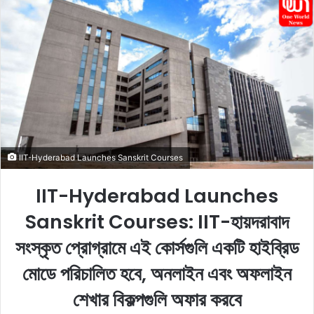
n
d
a
n
e
m
a
i
l
IIT-Hyderabad Launches Sanskrit Courses
IIT-Hyderabad Launches
Sanskrit Courses: IIT-হায়দরাবাদ
সংস্কৃত প্রোগ্রামে এই কোর্সগুলি একটি হাইব্রিড
মোডে পরিচালিত হবে, অনলাইন এবং অফলাইন
শেখার বিকল্পগুলি অফার করবে