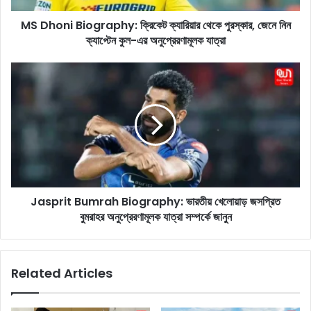
i
MS Dhoni Biography: ক্রিকেট ক্যারিয়ার থেকে পুরস্কার, জেনে নিন
o
ক্যাপ্টেন কুল-এর অনুপ্রেরণামূলক যাত্রা
g
r
a
J
p
a
h
s
y
p
:
r
ক্রি
i
কে
t
ট
B
ক্যা
u
রি
Jasprit Bumrah Biography: ভারতীয় খেলোয়াড় জসপ্রিত
m
য়া
বুমরাহর অনুপ্রেরণামূলক যাত্রা সম্পর্কে জানুন
r
র
a
থে
h
কে
B
Related Articles
পু
i
র
o
স্কা
g