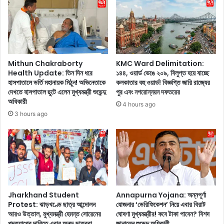
র
r
,
a
জে
p
নে
h
নি
y
ন
:
Mithun Chakraborty
KMC Ward Delimitation:
ক্যা
ভা
Health Update: তিন দিন ধরে
১৪৪, ওয়ার্ড ভেঙে ২০৯, বিলুপ্ত হয়ে যাচ্ছে
প্টে
র
হাসপাতালে ভর্তি মহানায়ক মিঠুন! অভিনেতাকে
কলকাতার বহু ওয়ার্ড! বিজ্ঞপ্তি জারি রাজ্যের
ন
তী
দেখতে হাসপাতাল ছুটে এলেন মুখ্যমন্ত্রী শুভেন্দু
পুর এবং নগরোন্নয়ন দফতরের
কু
য়
অধিকারী
4 hours ago
ল
খে
3 hours ago
-
লো
এ
য়া
র
ড়
অ
জ
নু
স
প্রে
প্রি
র
ত
ণা
বু
Jharkhand Student
Annapurna Yojana: অন্নপূর্ণা
মূ
Protest: ঝাড়খণ্ডে ছাত্র আন্দোলন
যোজনার ‘ভেরিফিকেশন’ নিয়ে এবার বিরাট
ম
আরও উত্তাল, মুখ্যমন্ত্রী হেমন্ত সোরেনের
ঘোষণা মুখ্যমন্ত্রীর! কবে টাকা পাবেন? বিশদ
ল
রা
পদত্যাগের দাবিতে এবার অনড় ছাত্ররা
জানালেন শুভেন্দু অধিকারী