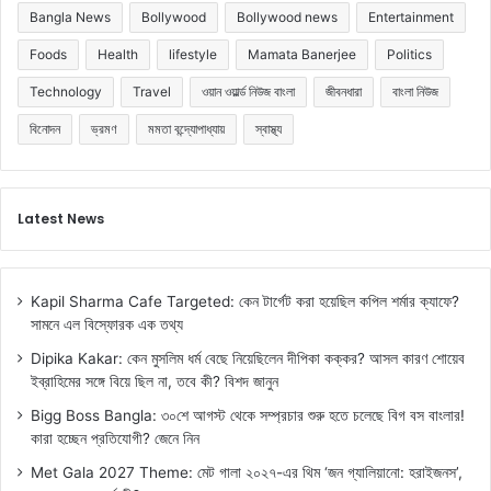
Bangla News
Bollywood
Bollywood news
Entertainment
Foods
Health
lifestyle
Mamata Banerjee
Politics
Technology
Travel
ওয়ান ওয়ার্ল্ড নিউজ বাংলা
জীবনধারা
বাংলা নিউজ
বিনোদন
ভ্রমণ
মমতা বন্দ্যোপাধ্যায়
স্বাস্থ্য
Latest News
Kapil Sharma Cafe Targeted: কেন টার্গেট করা হয়েছিল কপিল শর্মার ক্যাফে?
সামনে এল বিস্ফোরক এক তথ্য
Dipika Kakar: কেন মুসলিম ধর্ম বেছে নিয়েছিলেন দীপিকা কক্কর? আসল কারণ শোয়েব
ইব্রাহিমের সঙ্গে বিয়ে ছিল না, তবে কী? বিশদ জানুন
Bigg Boss Bangla: ৩০শে আগস্ট থেকে সম্প্রচার শুরু হতে চলেছে বিগ বস বাংলার!
কারা হচ্ছেন প্রতিযোগী? জেনে নিন
Met Gala 2027 Theme: মেট গালা ২০২৭-এর থিম ‘জন গ্যালিয়ানো: হরাইজনস’,