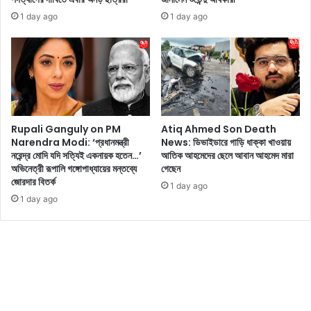
ক
হ
যা
র
1 day ago
1 day ago
ত্রা
অ
নু
প্রে
র
ণা
মূ
ল
Rupali Ganguly on PM
Atiq Ahmed Son Death
ক
Narendra Modi: ‘প্রধানমন্ত্রী
News: ডিভাইডারে গাড়ি ধাক্কা খাওয়ায়
যা
নরেন্দ্র মোদি যদি সত্যিই একনায়ক হতেন…’
আতিক আহমেদের ছেলে আবান আহমেদ মারা
ত্রা
অভিনেত্রী রূপালি গঙ্গোপাধ্যায়ের মন্তব্যে
গেছেন
স
জোরদার বিতর্ক
1 day ago
ম্প
1 day ago
র্কে
জা
নু
ন