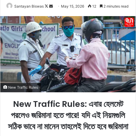
Santayan Biswas
F
S
May 15, 2026
12
2 minutes read
o
e
l
n
l
d
o
a
w
n
o
e
n
m
X
a
i
l
New Traffic Rules
New Traffic Rules: এবার হেলমেট
পরলেও জরিমানা হতে পারে! যদি এই নিয়মগুলি
সঠিক ভাবে না মানেন তাহলেই দিতে হবে জরিমানা