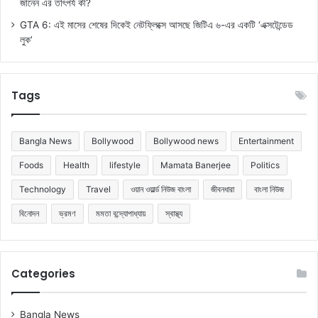
জানেন এর তাৎপর্য কী?
GTA 6: এই মাসের শেষের দিকেই নেটফ্লিক্সে আসছে জিটিএ ৬-এর একটি ‘এক্সটেন্ডেড
লুক’
Tags
Bangla News
Bollywood
Bollywood news
Entertainment
Foods
Health
lifestyle
Mamata Banerjee
Politics
Technology
Travel
ওয়ান ওয়ার্ল্ড নিউজ বাংলা
জীবনধারা
বাংলা নিউজ
বিনোদন
ভ্রমণ
মমতা বন্দ্যোপাধ্যায়
স্বাস্থ্য
Categories
Bangla News