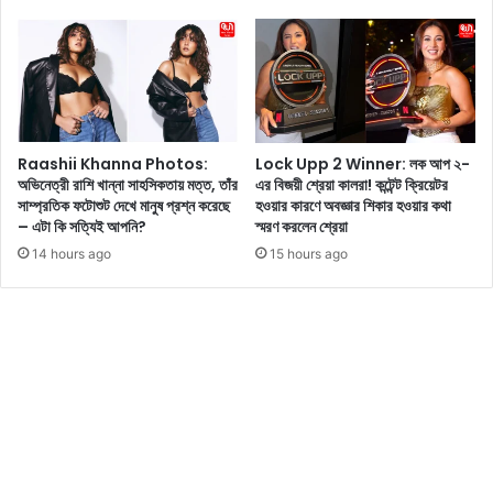
ব
-
নী
এ
স
র
ম্প
অ
র্কে
নু
প্রে
র
Raashii Khanna Photos:
Lock Upp 2 Winner: লক আপ ২-
ণা
অভিনেত্রী রাশি খান্না সাহসিকতায় মত্ত, তাঁর
এর বিজয়ী শ্রেয়া কালরা! কন্টেন্ট ক্রিয়েটর
মূ
সাম্প্রতিক ফটোশুট দেখে মানুষ প্রশ্ন করেছে
হওয়ার কারণে অবজ্ঞার শিকার হওয়ার কথা
ল
– এটা কি সত্যিই আপনি?
স্মরণ করলেন শ্রেয়া
ক
14 hours ago
15 hours ago
যা
ত্রা