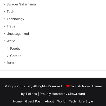
Swader Safarnama
Tech
Technology
Travel
Uncategorized
World
Foods
Games
নিৰ্বাচন
© Copyright 2026, All Rights Reserved |
Jannah News Theme
by TieLabs
| Proudly Hosted by
SiteGround
Home
Guest Post
About
World
Tech
Life Style