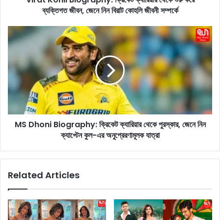
ব্যক্তিগত জীবন, জেনে নিন বিরাট কোহলি জীবনী সম্পর্কে
B
i
o
M
g
S
r
D
a
h
p
o
h
n
y
i
:
B
ক্রি
i
কে
MS Dhoni Biography: ক্রিকেট ক্যারিয়ার থেকে পুরস্কার, জেনে নিন
o
ট
ক্যাপ্টেন কুল-এর অনুপ্রেরণামূলক যাত্রা
g
ক্যা
r
রি
a
য়া
p
Related Articles
র
h
থে
y
কে
:
শু
ক্রি
রু
কে