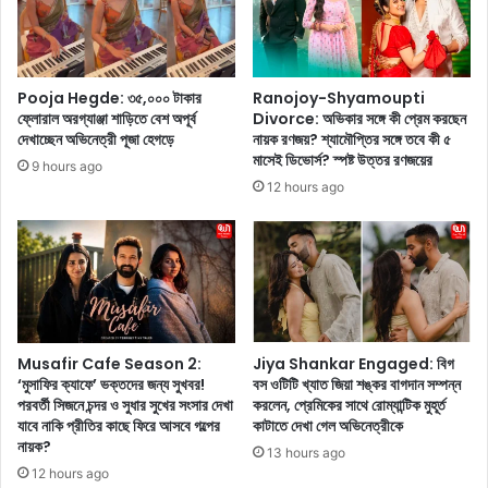
ক
ট
রে
ক্যা
ব্য
রি
ক্তি
য়া
Pooja Hegde: ৩৫,০০০ টাকার
Ranojoy-Shyamoupti
গ
র
ফ্লোরাল অরগ্যাঞ্জা শাড়িতে বেশ অপূর্ব
Divorce: অভিকার সঙ্গে কী প্রেম করছেন
ত
থে
দেখাচ্ছেন অভিনেত্রী পূজা হেগড়ে
নায়ক রণজয়? শ্যামৌপ্তির সঙ্গে তবে কী ৫
জী
কে
মাসেই ডিভোর্স? স্পষ্ট উত্তর রণজয়ের
9 hours ago
ব
পু
12 hours ago
ন
র
,
স্কা
জে
র
নে
,
নি
জে
ন
নে
বি
নি
রা
ন
Musafir Cafe Season 2:
Jiya Shankar Engaged: বিগ
ট
ক্যা
‘মুসাফির ক্যাফে’ ভক্তদের জন্য সুখবর!
বস ওটিটি খ্যাত জিয়া শঙ্কর বাগদান সম্পন্ন
কো
পরবর্তী সিজনে চন্দর ও সুধার সুখের সংসার দেখা
করলেন, প্রেমিকের সাথে রোম্যান্টিক মুহূর্ত
প্টে
যাবে নাকি প্রীতির কাছে ফিরে আসবে গল্পের
কাটাতে দেখা গেল অভিনেত্রীকে
হ
ন
নায়ক?
লি
কু
13 hours ago
জী
ল
12 hours ago