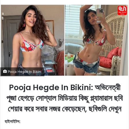
o
e
l
n
l
d
o
a
w
n
o
e
n
m
X
a
i
l
Pooja Hegde In Bikini
Pooja Hegde In Bikini: অভিনেত্রী
পূজা হেগড়ে সোশ্যাল মিডিয়ায় কিছু গ্ল্যামারাস ছবি
শেয়ার করে সবার নজর কেড়েছেন, ছবিগুলি দেখুন
হাইলাইটস: