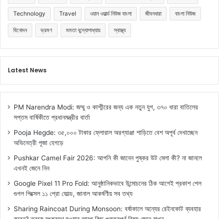
Technology
Travel
ওয়ান ওয়ার্ল্ড নিউজ বাংলা
জীবনধারা
বাংলা নিউজ
বিনোদন
ভ্রমণ
মমতা বন্দ্যোপাধ্যায়
স্বাস্থ্য
Latest News
PM Narendra Modi: জম্মু ও কাশ্মীরের জন্য এক নতুন যুগ, ৩৭০ ধারা বাতিলের
সপ্তম বার্ষিকীতে প্রধানমন্ত্রীর বার্তা
Pooja Hegde: ৩৫,০০০ টাকার ফ্লোরাল অরগ্যাঞ্জা শাড়িতে বেশ অপূর্ব দেখাচ্ছেন
অভিনেত্রী পূজা হেগড়ে
Pushkar Camel Fair 2026: আপনি কী জানেন পুষ্কর উট মেলা কী? না জানলে
এখনই জেনে নিন
Google Pixel 11 Pro Fold: আনুষ্ঠানিকভাবে উন্মোচনের ঠিক আগেই প্রকাশ পেল
গুগল পিক্সেল ১১ প্রো ফোল্ড, জানাল আকর্ষণীয় সব তথ্য
Sharing Raincoat During Monsoon: বর্ষাকালে অন্যের রেইনকোট ব্যবহার
করেন? ত্বকে সংক্রমণ হওয়ার আগে কিছু গুরুত্বপূর্ণ বিষয় জেনে রাখুন