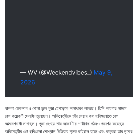
— WV (@Weekendvibes_)
May 9,
2026
হালকা মেকআপ ও খোলা চুলে পূজা হেগড়েকে অসাধারণ লাগছে। তিনি আয়নার সামনে
বেশ কয়েকটি সেলফি তুলেছেন। অভিনেত্রীকে তাঁর শেয়ার করা ছবিগুলোতে বেশ
আত্মবিশ্বাসী লাগছিল। পূজা হেগড়ে তাঁর আকর্ষণীয় শারীরিক গঠনও প্রদর্শন করেছেন।
অভিনেত্রীর এই ছবিগুলো সোশ্যাল মিডিয়ায় দ্রুত ভাইরাল হচ্ছে এবং ভক্তরা তার লুকের