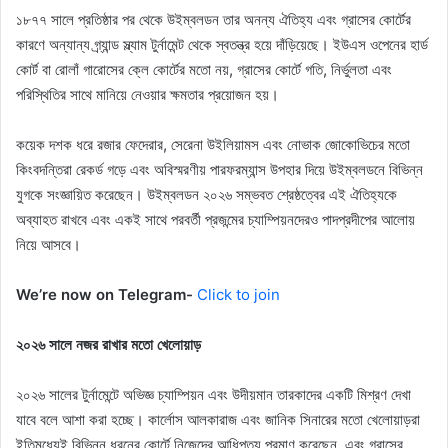
১৮৭৭ সালে প্রতিষ্ঠার পর থেকে উইম্বলডন তার অনন্য ঐতিহ্য এবং গ্রাসের কোর্টের
কারণে অন্যান্য গ্র্যান্ড স্ল্যাম টুর্নামেন্ট থেকে স্বতন্ত্র হয়ে দাঁড়িয়েছে। ইউএস ওপেনের হার্ড
কোর্ট বা রোলাঁ গারোসের ক্লে কোর্টের মতো নয়, গ্রাসের কোর্টে গতি, নির্ভুলতা এবং
পরিস্থিতির সাথে মানিয়ে নেওয়ার ক্ষমতার প্রয়োজন হয়।
কয়েক দশক ধরে রজার ফেদেরার, সেরেনা উইলিয়ামস এবং নোভাক জোকোভিচের মতো
কিংবদন্তিরা রেকর্ড গড়ে এবং অবিস্মরণীয় পারফরম্যান্স উপহার দিয়ে উইম্বলডনে বিভিন্ন
যুগকে সংজ্ঞায়িত করেছেন। উইম্বলডন ২০২৬ সম্ভবত শ্রেষ্ঠত্বের এই ঐতিহ্যকে
অব্যাহত রাখবে এবং একই সাথে পরবর্তী প্রজন্মের চ্যাম্পিয়নদেরও পাদপ্রদীপের আলোয়
নিয়ে আসবে।
We’re now on Telegram-
Click to join
২০২৬ সালে নজর রাখার মতো খেলোয়াড়
২০২৬ সালের টুর্নামেন্টে অভিজ্ঞ চ্যাম্পিয়ন এবং উদীয়মান তারকাদের একটি মিশ্রণ দেখা
যাবে বলে আশা করা হচ্ছে। কার্লোস আলকারাজ এবং জানিক সিনারের মতো খেলোয়াড়রা
ইতিমধ্যেই বিভিন্ন ধরনের কোর্টে নিজেদের আধিপত্য প্রমাণ করেছেন, এবং গ্রাসের