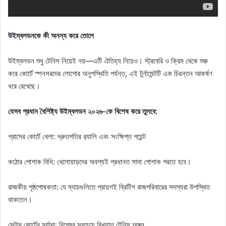
উইম্বলডনকে কী অনন্য করে তোলে
উইম্বলডন শুধু টেনিস নিয়েই নয়—এটি ঐতিহ্য নিয়েও। স্ট্রবেরি ও ক্রিম থেকে শুরু
করে কোর্টে স্পনসরদের লোগোর অনুপস্থিতি পর্যন্ত, এই টুর্নামেন্টটি এক চিরন্তন আকর্ষণ
ধরে রেখেছে।
যেসব প্রধান বৈশিষ্ট্য উইম্বলডন ২০২৬-কে বিশেষ করে তুলবে:
গ্রাসের কোর্টে খেলা: দ্রুতগতির র‍্যালি এবং সংক্ষিপ্ত পয়েন্ট
কঠোর পোশাক বিধি: খেলোয়াড়দের অবশ্যই প্রধানত সাদা পোশাক পরতে হবে।
রাজকীয় পৃষ্ঠপোষকতা: যে ম্যাচগুলিতে প্রায়শই ব্রিটিশ রাজপরিবারের সদস্যরা উপস্থিত
থাকতেন।
সেন্টার কোর্টের মর্যাদা: বিশ্বের সবচেয়ে বিখ্যাত টেনিস অঙ্গন