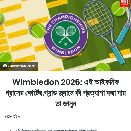
n
d
a
n
e
m
a
i
l
Wimbledon 2026
Wimbledon 2026: এই আইকনিক
গ্রাসের কোর্টের গ্র্যান্ড স্ল্যামে কী প্রত্যাশা করা যায়
তা জানুন
হাইলাইটস: