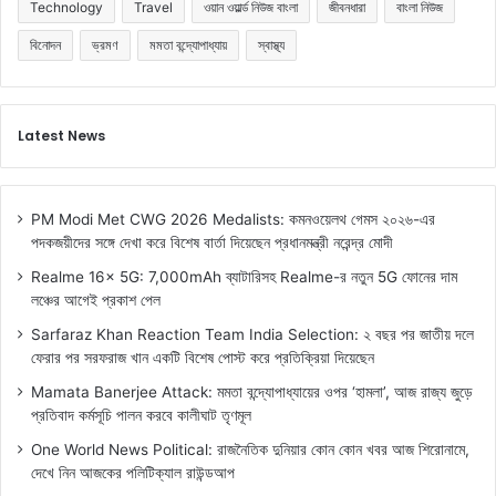
Technology
Travel
ওয়ান ওয়ার্ল্ড নিউজ বাংলা
জীবনধারা
বাংলা নিউজ
বিনোদন
ভ্রমণ
মমতা বন্দ্যোপাধ্যায়
স্বাস্থ্য
Latest News
PM Modi Met CWG 2026 Medalists: কমনওয়েলথ গেমস ২০২৬-এর
পদকজয়ীদের সঙ্গে দেখা করে বিশেষ বার্তা দিয়েছেন প্রধানমন্ত্রী নরেন্দ্র মোদী
Realme 16x 5G: 7,000mAh ব্যাটারিসহ Realme-র নতুন 5G ফোনের দাম
লঞ্চের আগেই প্রকাশ পেল
Sarfaraz Khan Reaction Team India Selection: ২ বছর পর জাতীয় দলে
ফেরার পর সরফরাজ খান একটি বিশেষ পোস্ট করে প্রতিক্রিয়া দিয়েছেন
Mamata Banerjee Attack: মমতা বন্দ্যোপাধ্যায়ের ওপর ‘হামলা’, আজ রাজ্য জুড়ে
প্রতিবাদ কর্মসূচি পালন করবে কালীঘাট তৃণমূল
One World News Political: রাজনৈতিক দুনিয়ার কোন কোন খবর আজ শিরোনামে,
দেখে নিন আজকের পলিটিক্যাল রাউন্ডআপ