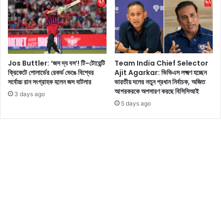
ম
র
বা
,
র
অ
মু
ভি
খ
নে
খু
ত্রী
Jos Buttler: ‘জস দ্য বস’! টি-টোয়েন্টি
Team India Chief Selector
ল
র
ক্রিকেটে পোলার্ডের রেকর্ড ভেঙে বিশ্বের
Ajit Agarkar: ভিভিএস লক্ষ্মণ হচ্ছেন
লে
স্টা
সর্বোচ্চ রান সংগ্রাহক হলেন জস বাটলার
ভারতীয় দলের নতুন প্রধান নির্বাচক, অজিত
ন
ই
আগরকরকে অপসারণ করছে বিসিসিআই
3 days ago
স্ত্রী
ল
5 days ago
প্রি
আ
য়া
প
ঙ্কা
না
র
ম
ন
কে
ড়ে
নে
বে