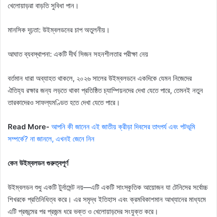
খেলোয়াড়রা বাড়তি সুবিধা পান।
মানসিক দৃঢ়তা: উইম্বলডনের চাপ অতুলনীয়।
আঘাত ব্যবস্থাপনা: একটি দীর্ঘ সিজন সহনশীলতার পরীক্ষা নেয়
বর্তমান ধারা অব্যাহত থাকলে, ২০২৬ সালের উইম্বলডনে একদিকে যেমন নিজেদের
ঐতিহ্য রক্ষার জন্য লড়তে থাকা প্রতিষ্ঠিত চ্যাম্পিয়নদের দেখা যেতে পারে, তেমনই নতুন
তারকাদেরও সাফল্যমণ্ডিত হতে দেখা যেতে পারে।
Read More-
আপনি কী জানেন এই জাতীয় ক্রীড়া দিবসের তাৎপর্য এবং পটভূমি
সম্পর্কে? না জানলে, এখনই জেনে নিন
কেন উইম্বলডন গুরুত্বপূর্ণ
উইম্বলডন শুধু একটি টুর্নামেন্ট নয়—এটি একটি সাংস্কৃতিক আয়োজন যা টেনিসের সর্বোচ্চ
শিখরকে প্রতিনিধিত্ব করে। এর সমৃদ্ধ ইতিহাস এবং ক্রমবিকাশমান আখ্যানের মাধ্যমে
এটি প্রজন্মের পর প্রজন্ম ধরে ভক্ত ও খেলোয়াড়দের সংযুক্ত করে।