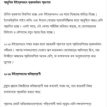
আধুনিক উইম্বলডনে ক্রমবর্ধমান প্রবণতা
টেনিস ক্রমাগত বিকশিত হচ্ছে এবং উইম্বলডনও এর সাথে নিজেদের মানিয়ে নিচ্ছে।
ইলেকট্রনিক লাইন কলিং এবং উন্নত প্লেয়ার অ্যানালিটিক্সের মতো প্রযুক্তি আরও বেশি
প্রচলিত হচ্ছে। একই সাথে, এই খেলার শারীরিক চাহিদাও বাড়ছে, যা খেলোয়াড়দের
ফিটনেস ও কৌশলের নতুন স্তরে নিয়ে যাচ্ছে।
২০২৬ উইম্বলডনে লক্ষ্য করার মতো আরেকটি প্রবণতা হলো প্রতিযোগিতার ক্রমবর্ধমান
গভীরতা। আগের দশকগুলোতে যেখানে অল্প কয়েকজন খেলোয়াড়ের আধিপত্য ছিল, তার
বিপরীতে আজকের প্রতিযোগিতা অনেক বেশি, যা ফলাফলকে কম অনুমানযোগ্য করে
তুলেছে।
২০২৬ উইম্বলডনের ভবিষ্যদ্বাণী
গ্র্যান্ড স্ল্যামে বিজয়ীদের ভবিষ্যদ্বাণী করা কখনোই সহজ নয়, তবে কয়েকটি বিষয়
ফলাফলকে প্রভাবিত করতে পারে:
গ্রাসের কোর্টে অভিযোজনযোগ্যতা: শক্তিশালী সার্ভ-অ্যান্ড-ভলি দক্ষতাসম্পন্ন