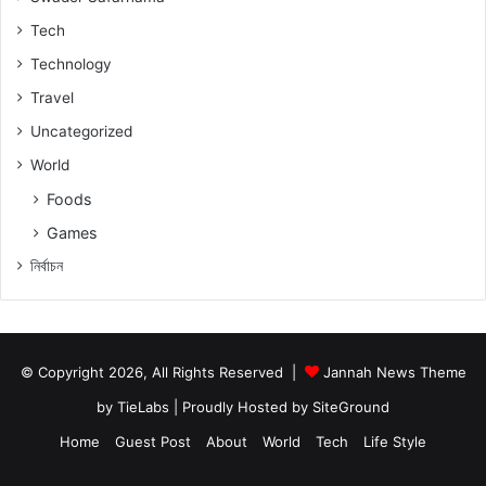
Tech
Technology
Travel
Uncategorized
World
Foods
Games
নিৰ্বাচন
© Copyright 2026, All Rights Reserved |
Jannah News Theme
by TieLabs
| Proudly Hosted by
SiteGround
Home
Guest Post
About
World
Tech
Life Style