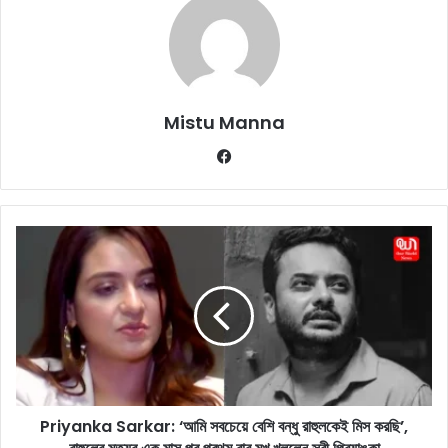
Mistu Manna
Fa
ce
bo
ok
P
r
i
y
a
n
k
a
S
Priyanka Sarkar: ‘আমি সবচেয়ে বেশি বন্ধু রাহুলকেই মিস করছি’,
a
r