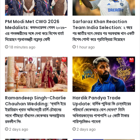
স
পা
ক
টা
র
নি
PM Modi Met CWG 2026
Sarfaraz Khan Reaction
ছি
র
Medalists: কমনওয়েলথ গেমস ২০২৬-
Team India Selection: ২ বছর
’
হ
এর পদকজয়ীদের সঙ্গে দেখা করে বিশেষ বার্তা
পর জাতীয় দলে ফেরার পর সরফরাজ খান একটি
,
ট
দিয়েছেন প্রধানমন্ত্রী নরেন্দ্র মোদী
বিশেষ পোস্ট করে প্রতিক্রিয়া দিয়েছেন
রা
অ্
18 minutes ago
1 hour ago
হু
যা
লে
ন্ড
র
বো
মৃ
ল্ড
ত্যু
লু
র
ক
এ
মু
ক
গ্ধ
Ramandeep Singh-Charlie
Hardik Pandya Trade
মা
ক
Chauhan Wedding: ‘ক্যাসি ইয়ে
Update: হার্দিক পান্ডিয়া কি চেন্নাইয়ের
স
ইয়ারিয়ান খ্যাত অভিনেত্রী চার্লি চৌহানের
পরিবর্তে কেকেআরে যোগ দেবেন? তিনি
রে
সাথে গাঁটছড়া বাঁধলেন কেকেআর অলরাউন্ডার
অধিনায়কত্বের পাশাপাশি ২৫ কোটি টাকার
প
ছে
রমনদীপ সিং
পারিশ্রমিকও পাবেন!
র
ভ
প্র
ক্ত
2 days ago
2 days ago
থ
দে