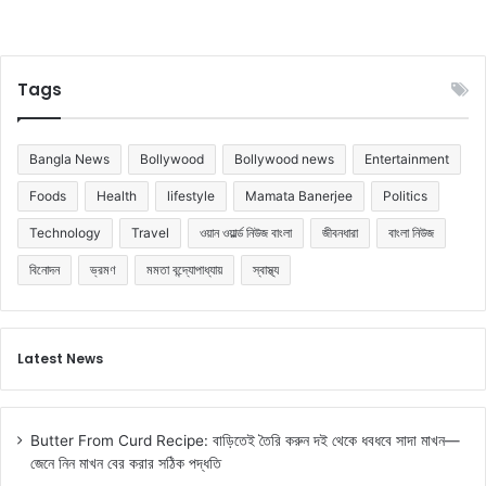
Tags
Bangla News
Bollywood
Bollywood news
Entertainment
Foods
Health
lifestyle
Mamata Banerjee
Politics
Technology
Travel
ওয়ান ওয়ার্ল্ড নিউজ বাংলা
জীবনধারা
বাংলা নিউজ
বিনোদন
ভ্রমণ
মমতা বন্দ্যোপাধ্যায়
স্বাস্থ্য
Latest News
Butter From Curd Recipe: বাড়িতেই তৈরি করুন দই থেকে ধবধবে সাদা মাখন—
জেনে নিন মাখন বের করার সঠিক পদ্ধতি