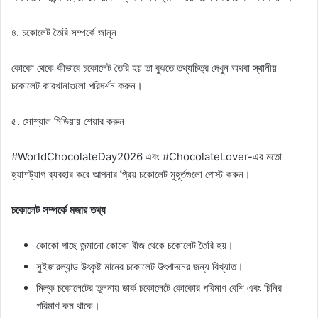
৪. চকোলেট তৈরি সম্পর্কে জানুন
কোকো থেকে কীভাবে চকোলেট তৈরি হয় তা বুঝতে তথ্যচিত্র দেখুন অথবা স্থানীয়
চকোলেট কারখানাগুলো পরিদর্শন করুন।
৫. সোশ্যাল মিডিয়ায় শেয়ার করুন
#WorldChocolateDay2026 এবং #ChocolateLover-এর মতো
হ্যাশট্যাগ ব্যবহার করে আপনার প্রিয় চকোলেট মুহূর্তগুলো পোস্ট করুন।
চকোলেট সম্পর্কে মজার তথ্য
কোকো গাছে জন্মানো কোকো বীজ থেকে চকোলেট তৈরি হয়।
সুইজারল্যান্ড উৎকৃষ্ট মানের চকোলেট উৎপাদনের জন্য বিখ্যাত।
মিল্ক চকোলেটের তুলনায় ডার্ক চকোলেটে কোকোর পরিমাণ বেশি এবং চিনির
পরিমাণ কম থাকে।