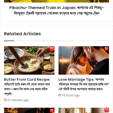
m
T
e
Pikachu-Themed Train In Japan: জাপানের এই পিকাচু-
h
n
থিমযুক্ত ট্রেনটি প্রত্যেক পোকেমন ভক্তের জন্য সেরা পছন্দের ট্রেন
e
t
m
:
e
ও
d
Related Articles
পা
T
র
r
বাং
a
লা
i
থে
n
কে
I
এ
n
পা
J
র
a
Butter From Curd Recipe:
Love Marriage Tips: আপনার
বাং
p
বাড়িতেই তৈরি করুন দই থেকে ধবধবে সাদা
পরিবারের সদস্যরা কি লাভ ম্যারেজে রাজি নন?
লা
a
মাখন—জেনে নিন মাখন বের করার সঠিক
এই পাঁচটি উপায় আপনাকে সাহায্য করবে
,
n
পদ্ধতি
18 hours ago
দু
:
31 minutes ago
ই
জা
বাং
পা
লা