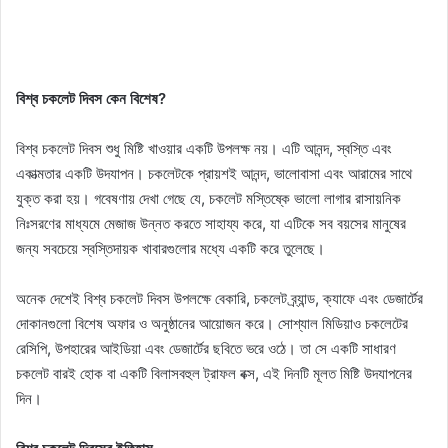
বিশ্ব চকলেট দিবস কেন বিশেষ?
বিশ্ব চকলেট দিবস শুধু মিষ্টি খাওয়ার একটি উপলক্ষ নয়। এটি আনন্দ, স্বস্তি এবং
একাত্মতার একটি উদযাপন। চকলেটকে প্রায়শই আনন্দ, ভালোবাসা এবং আরামের সাথে
যুক্ত করা হয়। গবেষণায় দেখা গেছে যে, চকলেট মস্তিষ্কে ভালো লাগার রাসায়নিক
নিঃসরণের মাধ্যমে মেজাজ উন্নত করতে সাহায্য করে, যা এটিকে সব বয়সের মানুষের
জন্য সবচেয়ে স্বস্তিদায়ক খাবারগুলোর মধ্যে একটি করে তুলেছে।
অনেক দেশেই বিশ্ব চকলেট দিবস উপলক্ষে বেকারি, চকলেট ব্র্যান্ড, ক্যাফে এবং ডেজার্টের
দোকানগুলো বিশেষ অফার ও অনুষ্ঠানের আয়োজন করে। সোশ্যাল মিডিয়াও চকলেটের
রেসিপি, উপহারের আইডিয়া এবং ডেজার্টের ছবিতে ভরে ওঠে। তা সে একটি সাধারণ
চকলেট বারই হোক বা একটি বিলাসবহুল ট্রাফল বক্স, এই দিনটি মূলত মিষ্টি উদযাপনের
দিন।