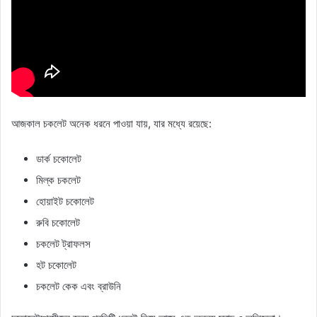
আজকাল চকলেট অনেক ধরনে পাওয়া যায়, যার মধ্যে রয়েছে:
ডার্ক চকোলেট
মিল্ক চকলেট
হোয়াইট চকোলেট
রুবি চকোলেট
চকলেট ট্রাফলস
হট চকোলেট
চকলেট কেক এবং ব্রাউনি