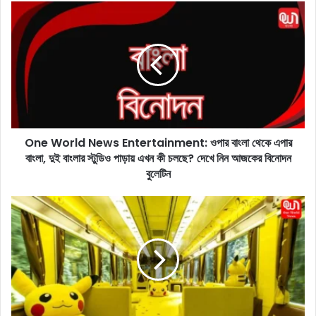
ok
O
n
e
W
o
r
l
d
N
One World News Entertainment: ওপার বাংলা থেকে এপার
e
বাংলা, দুই বাংলার স্টুডিও পাড়ায় এখন কী চলছে? দেখে নিন আজকের বিনোদন
w
s
বুলেটিন
E
n
P
t
i
e
k
r
a
t
c
a
h
i
u
n
-