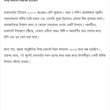
বিশ্ব চকলেট দিবসের ইতিহাস
চকোলেটের ইতিহাস ৩,০০০ বছরেরও বেশি পুরোনো। মধ্য ও দক্ষিণ আমেরিকার প্রাচীন
সভ্যতাগুলো পানীয় তৈরি করতে এবং এমনকি মুদ্রা হিসেবেও কোকো বীজ ব্যবহার করত।
অ্যাজটেকরা বিশ্বাস করত যে কোকো দেবতাদের দেওয়া একটি উপহার। পরবর্তীতে,
চকোলেট ইউরোপে পৌঁছায়, যেখানে এটিকে আরও মিষ্টি ও আকর্ষণীয় করে তোলার জন্য
চিনি এবং দুধ যোগ করা হতো।
জানা যায়, প্রথম আনুষ্ঠানিক বিশ্ব চকলেট দিবস উদযাপন ২০০৯ সালে শুরু হয়েছিল।
তারপর থেকে, ৭ই জুলাই চকলেটের সকল রূপের কদর করার জন্য উৎসর্গীকৃত একটি বার্ষিক
উৎসবে পরিণত হয়েছে।