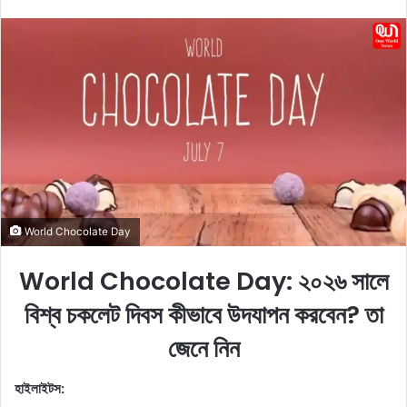
e
n
d
a
n
e
m
a
i
l
World Chocolate Day
World Chocolate Day: ২০২৬ সালে
বিশ্ব চকলেট দিবস কীভাবে উদযাপন করবেন? তা
জেনে নিন
হাইলাইটস: