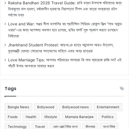
Raksha Bandhan 2026 Travel Guide: রাখি বন্ধন উপলক্ষে মহিলাদের জন্য
বিনামূল্যে বাস ভ্রমণ, বর্ষাকালীন ভ্রমণের নিরাপত্তা টিপস এবং যাত্রা সংক্রান্ত রইল
সর্বশেষ তথ্য
Love and War: সঞ্জয় লীলা বনশালির বহু প্রতীক্ষিত পিরিয়ড রোমান্স ফিল্ম “লাভ অ্যান্ড
ওয়ার”-এর জন্য অপেক্ষার অবসান হতে চলেছে, ছবির ফার্স্ট লুক প্রকাশ করতে চলেছেন
নির্মাতারা
Jharkhand Student Protest: ঝাড়খণ্ডে ছাত্র আন্দোলন আরও উত্তাল,
মুখ্যমন্ত্রী হেমন্ত সোরেনের পদত্যাগের দাবিতে এবার অনড় ছাত্ররা
Love Marriage Tips: আপনার পরিবারের সদস্যরা কি লাভ ম্যারেজে রাজি নন? এই
পাঁচটি উপায় আপনাকে সাহায্য করবে
Tags
Bangla News
Bollywood
Bollywood news
Entertainment
Foods
Health
lifestyle
Mamata Banerjee
Politics
Technology
Travel
ওয়ান ওয়ার্ল্ড নিউজ বাংলা
জীবনধারা
বাংলা নিউজ