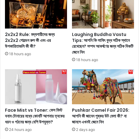
নে
র
র
স্টু
এ
ডি
ই
ও
পি
পা
কা
2x2x2 Rule: মদ্যপায়ীদের জন্য
Laughing Buddha Vastu
ড়া
চু
2x2x2 গোল্ডেন রুল কী এবং এর
Tips: আপনি কি লাফিং বুদ্ধ সঠিক স্থানে
য়
উপকারিতাগুলি কী কী?
রেখেছেন? সম্পদ আকর্ষণের জন্য সঠিক দিকটি
-
জেনে নিন
এ
থি
18 hours ago
খ
ম
18 hours ago
ন
যু
কী
ক্ত
চ
ট্রে
ল
ন
ছে
টি
?
প্র
দে
ত্যে
Face Mist vs Toner: ফেস মিস্ট
Pushkar Camel Fair 2026:
খে
ক
বনাম টোনারের মধ্যে কোনটি আপনার ত্বকের
আপনি কী জানেন পুষ্কর উট মেলা কী? না
নি
পো
ধরন ও গঠনের জন্য বেশি উপযুক্ত?
জানলে এখনই জেনে নিন
ন
কে
24 hours ago
2 days ago
আ
ম
জ
ন