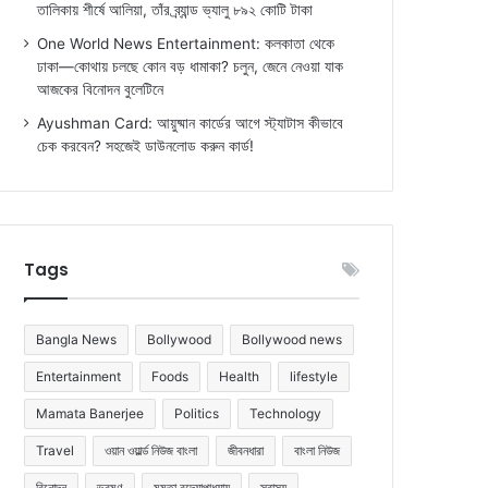
তালিকায় শীর্ষে আলিয়া, তাঁর ব্র্যান্ড ভ্যালু ৮৯২ কোটি টাকা
One World News Entertainment: কলকাতা থেকে
ঢাকা—কোথায় চলছে কোন বড় ধামাকা? চলুন, জেনে নেওয়া যাক
আজকের বিনোদন বুলেটিনে
Ayushman Card: আয়ুষ্মান কার্ডের আগে স্ট্যাটাস কীভাবে
চেক করবেন? সহজেই ডাউনলোড করুন কার্ড!
Tags
Bangla News
Bollywood
Bollywood news
Entertainment
Foods
Health
lifestyle
Mamata Banerjee
Politics
Technology
Travel
ওয়ান ওয়ার্ল্ড নিউজ বাংলা
জীবনধারা
বাংলা নিউজ
বিনোদন
ভ্রমণ
মমতা বন্দ্যোপাধ্যায়
স্বাস্থ্য