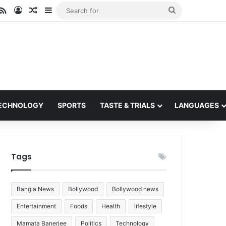
ube
stagram
RSS
Log In
Random Article
Sidebar
Search
for
ECHNOLOGY
SPORTS
TASTE & TRIALS
LANGUAGES
Tags
Bangla News
Bollywood
Bollywood news
Entertainment
Foods
Health
lifestyle
Mamata Banerjee
Politics
Technology