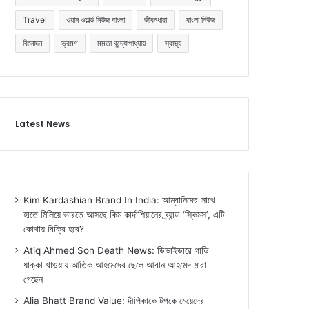
Travel
ওয়ান ওয়ার্ল্ড নিউজ বাংলা
জীবনধারা
বাংলা নিউজ
বিনোদন
ভ্রমণ
মমতা বন্দ্যোপাধ্যায়
স্বাস্থ্য
Latest News
Kim Kardashian Brand In India: আম্বানিদের সাথে
হাতে মিলিয়ে ভারতে আসছে কিম কার্দাশিয়ানের ব্র্যান্ড ‘স্কিমস’, এটি
কোথায় বিক্রি হবে?
Atiq Ahmed Son Death News: ডিভাইডারে গাড়ি
ধাক্কা খাওয়ায় আতিক আহমেদের ছেলে আবান আহমেদ মারা
গেছেন
Alia Bhatt Brand Value: দীপিকাকে টপকে মেয়েদের