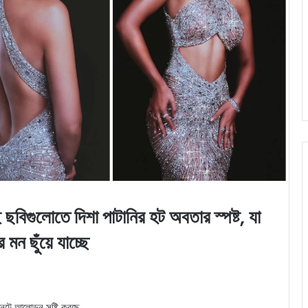
োতে দিশা পাটানির হট অবতার স্পষ্ট, যা
মন ছুঁয়ে যাচ্ছে
নেটে আলোড়ন সৃষ্টি করছে