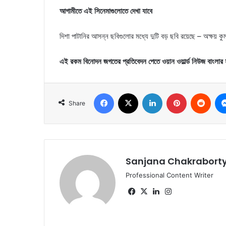
আগামীতে এই সিনেমাগুলোতে দেখা যাবে
দিশা পাটানির আসন্ন ছবিগুলোর মধ্যে দুটি বড় ছবি রয়েছে – অক্ষয় ক
এই রকম বিনোদন জগতের প্রতিবেদন পেতে ওয়ান ওয়ার্ল্ড নিউজ বাংলার 
Facebook
X
LinkedIn
Pinterest
Reddit
Share
Sanjana Chakrabort
Professional Content Writer
Fa
X
Lin
Ins
ce
ke
tag
bo
dIn
ra