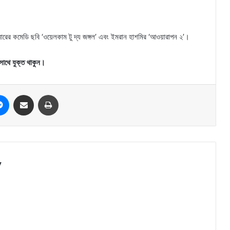
ুমারের কমেডি ছবি ‘ওয়েলকাম টু দ্য জঙ্গল’ এবং ইমরান হাশমির ‘আওয়ারাপন ২’।
সাথে যুক্ত থাকুন।
Messenger
Share via Email
Print
y