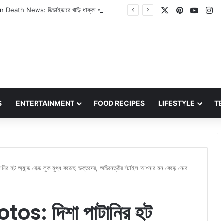
X
Pinterest
YouT
In
Atiq Ahmed Son Death News: ডিভাইডারে গাড়ি ধাক্কা খাওয়ায় আতিক আহমেদের ছেলে আবান আহমেদ মারা গেছেন
S
ENTERTAINMENT
FOOD RECIPES
LIFESTYLE
T
হট অ্যান্ড বোল্ড লুক মুগ্ধ করেছে ভক্তদের, অভিনেত্রীর স্টাইল আপনার মন কেড়ে নেবে
s: দিশা পাটানির হট