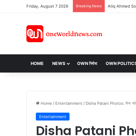
Friday, August 7 2026
Breaking News
HOME
NEWS
OWN নির্বাবা
OWN POLITIC
Home
/
Entertainment
/
Disha Patani Photos: দিশা পাটানির 
Entertainment
Disha Patani Photo