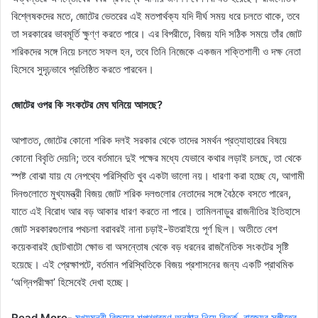
বিশ্লেষকদের মতে, জোটের ভেতরের এই মতপার্থক্য যদি দীর্ঘ সময় ধরে চলতে থাকে, তবে
তা সরকারের ভাবমূর্তি ক্ষুণ্ণ করতে পারে। এর বিপরীতে, বিজয় যদি সঠিক সময়ে তাঁর জোট
শরিকদের সঙ্গে নিয়ে চলতে সফল হন, তবে তিনি নিজেকে একজন শক্তিশালী ও দক্ষ নেতা
হিসেবে সুদৃঢ়ভাবে প্রতিষ্ঠিত করতে পারবেন।
জোটের ওপর কি সংকটের মেঘ ঘনিয়ে আসছে?
আপাতত, জোটের কোনো শরিক দলই সরকার থেকে তাদের সমর্থন প্রত্যাহারের বিষয়ে
কোনো বিবৃতি দেয়নি; তবে বর্তমানে দুই পক্ষের মধ্যে যেভাবে কথার লড়াই চলছে, তা থেকে
স্পষ্ট বোঝা যায় যে নেপথ্যে পরিস্থিতি খুব একটা ভালো নয়। ধারণা করা হচ্ছে যে, আগামী
দিনগুলোতে মুখ্যমন্ত্রী বিজয় জোট শরিক দলগুলোর নেতাদের সঙ্গে বৈঠকে বসতে পারেন,
যাতে এই বিরোধ আর বড় আকার ধারণ করতে না পারে। তামিলনাড়ুর রাজনীতির ইতিহাসে
জোট সরকারগুলোর পথচলা বরাবরই নানা চড়াই-উতরাইয়ে পূর্ণ ছিল। অতীতে বেশ
কয়েকবারই ছোটখাটো ক্ষোভ বা অসন্তোষ থেকে বড় ধরনের রাজনৈতিক সংকটের সৃষ্টি
হয়েছে। এই প্রেক্ষাপটে, বর্তমান পরিস্থিতিকে বিজয় প্রশাসনের জন্য একটি প্রাথমিক
‘অগ্নিপরীক্ষা’ হিসেবেই দেখা হচ্ছে।
Read More-
মুখ্যমন্ত্রী বিজয়ের শপথগ্রহণ অনুষ্ঠান নিয়ে বিতর্ক, রাজ্যের সঙ্গীতের