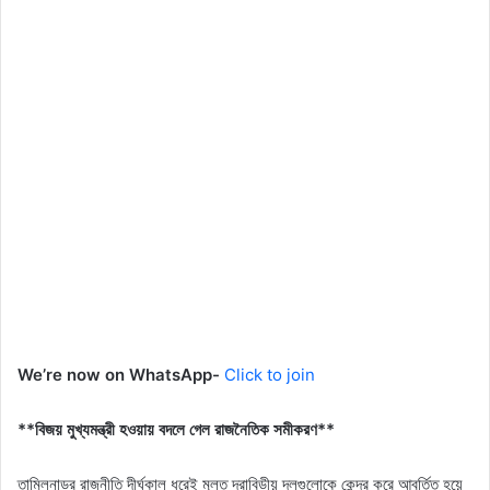
We’re now on WhatsApp-
Click to join
**বিজয় মুখ্যমন্ত্রী হওয়ায় বদলে গেল রাজনৈতিক সমীকরণ**
তামিলনাড়ুর রাজনীতি দীর্ঘকাল ধরেই মূলত দ্রাবিড়ীয় দলগুলোকে কেন্দ্র করে আবর্তিত হয়ে