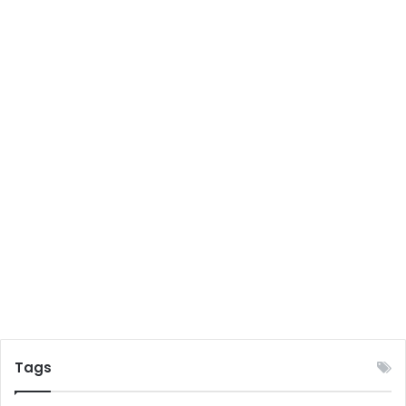
তৃ
ষা
র
ছ
বি
Tags