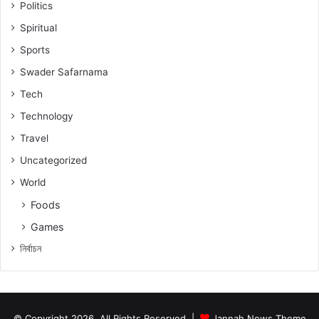
Politics
Spiritual
Sports
Swader Safarnama
Tech
Technology
Travel
Uncategorized
World
Foods
Games
নিৰ্বাচন
© Copyright 2026, All Rights Reserved |
Jannah News Theme