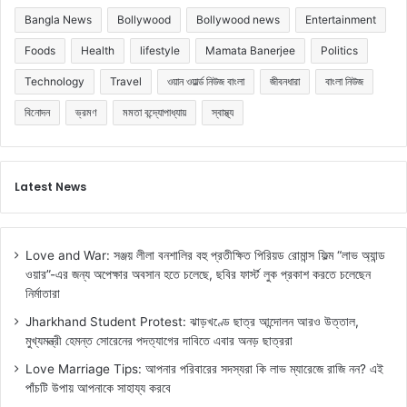
Bangla News
Bollywood
Bollywood news
Entertainment
Foods
Health
lifestyle
Mamata Banerjee
Politics
Technology
Travel
ওয়ান ওয়ার্ল্ড নিউজ বাংলা
জীবনধারা
বাংলা নিউজ
বিনোদন
ভ্রমণ
মমতা বন্দ্যোপাধ্যায়
স্বাস্থ্য
Latest News
Love and War: সঞ্জয় লীলা বনশালির বহু প্রতীক্ষিত পিরিয়ড রোমান্স ফিল্ম “লাভ অ্যান্ড
ওয়ার”-এর জন্য অপেক্ষার অবসান হতে চলেছে, ছবির ফার্স্ট লুক প্রকাশ করতে চলেছেন
নির্মাতারা
Jharkhand Student Protest: ঝাড়খণ্ডে ছাত্র আন্দোলন আরও উত্তাল,
মুখ্যমন্ত্রী হেমন্ত সোরেনের পদত্যাগের দাবিতে এবার অনড় ছাত্ররা
Love Marriage Tips: আপনার পরিবারের সদস্যরা কি লাভ ম্যারেজে রাজি নন? এই
পাঁচটি উপায় আপনাকে সাহায্য করবে