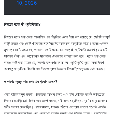
10, 2026
বিজয়ের দলের কী প্রতিক্রিয়া?
বিজয়ের দলের পক্ষ থেকে প্রকাশিত এক বিবৃতিতে জোর দিয়ে বলা হয়েছে যে, জোটটি সম্পূর্ণ
অটুট রয়েছে এবং জোট শরিকদের সঙ্গে নিয়মিত আলোচনা অব্যাহত আছে। দলের একজন
মুখপাত্র জানিয়েছেন যে, যেকোনো জোট সরকারের ক্ষেত্রেই ছোটখাটো মতপার্থক্য একটি
সাধারণ ঘটনা এবং আলোচনার মাধ্যমেই সেগুলোর সমাধান করা হবে। দলের পক্ষ থেকে
আরও স্পষ্ট করা হয়েছে যে, সরকার জনগণের কাছে করা প্রতিশ্রুতি পূরণে মনোনিবেশ
করেছে; অন্যদিকে বিরোধী পক্ষ উদ্দেশ্যপ্রণোদিতভাবে বিভ্রান্তি ছড়ানোর চেষ্টা করছে।
জনগণের প্রত্যাশার ওপর এর প্রভাব কেমন?
এবার তামিলনাড়ুর জনগণ পরিবর্তনের আশায় বিজয় এবং তাঁর জোটকে সমর্থন জানিয়েছে।
বিজয়ের জনপ্রিয়তা বিশেষ করে তরুণ সমাজ, নারী এবং মধ্যবিত্ত শ্রেণির মানুষের ওপর
গভীর প্রভাব ফেলেছিল। এমতাবস্থায়, সরকার গঠনের এত অল্প সময়ের মধ্যেই জোটের
অভ্যন্তরে অসন্তোষের খবর প্রকাশ্যে আসায় জনগণ বেশ বিস্মিত হয়েছে। রাজনৈতিক