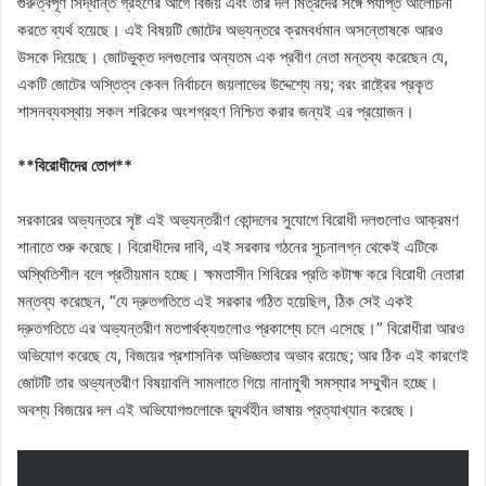
গুরুত্বপূর্ণ সিদ্ধান্ত গ্রহণের আগে বিজয় এবং তাঁর দল মিত্রদের সঙ্গে পর্যাপ্ত আলোচনা
করতে ব্যর্থ হয়েছে। এই বিষয়টি জোটের অভ্যন্তরে ক্রমবর্ধমান অসন্তোষকে আরও
উসকে দিয়েছে। জোটভুক্ত দলগুলোর অন্যতম এক প্রবীণ নেতা মন্তব্য করেছেন যে,
একটি জোটের অস্তিত্ব কেবল নির্বাচনে জয়লাভের উদ্দেশ্যে নয়; বরং রাষ্ট্রের প্রকৃত
শাসনব্যবস্থায় সকল শরিকের অংশগ্রহণ নিশ্চিত করার জন্যই এর প্রয়োজন।
**বিরোধীদের তোপ**
সরকারের অভ্যন্তরে সৃষ্ট এই অভ্যন্তরীণ কোন্দলের সুযোগে বিরোধী দলগুলোও আক্রমণ
শানাতে শুরু করেছে। বিরোধীদের দাবি, এই সরকার গঠনের সূচনালগ্ন থেকেই এটিকে
অস্থিতিশীল বলে প্রতীয়মান হচ্ছে। ক্ষমতাসীন শিবিরের প্রতি কটাক্ষ করে বিরোধী নেতারা
মন্তব্য করেছেন, “যে দ্রুতগতিতে এই সরকার গঠিত হয়েছিল, ঠিক সেই একই
দ্রুতগতিতে এর অভ্যন্তরীণ মতপার্থক্যগুলোও প্রকাশ্যে চলে এসেছে।” বিরোধীরা আরও
অভিযোগ করেছে যে, বিজয়ের প্রশাসনিক অভিজ্ঞতার অভাব রয়েছে; আর ঠিক এই কারণেই
জোটটি তার অভ্যন্তরীণ বিষয়াবলি সামলাতে গিয়ে নানামুখী সমস্যার সম্মুখীন হচ্ছে।
অবশ্য বিজয়ের দল এই অভিযোগগুলোকে দ্ব্যর্থহীন ভাষায় প্রত্যাখ্যান করেছে।