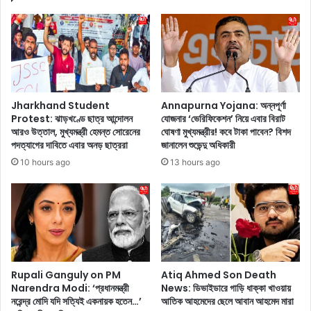
ছ
রো
র
গে
আ
আ
গে
ক্রা
র
ন্ত
লু
হ
ক
য়ে
Jharkhand Student
Annapurna Yojana: অন্নপূর্ণা
কী
প্র
Protest: ঝাড়খণ্ডে ছাত্র আন্দোলন
যোজনার ‘ভেরিফিকেশন’ নিয়ে এবার বিরাট
ফি
য়া
আরও উত্তাল, মুখ্যমন্ত্রী হেমন্ত সোরেনের
ঘোষণা মুখ্যমন্ত্রীর! কবে টাকা পাবেন? বিশদ
রি
ত
পদত্যাগের দাবিতে এবার অনড় ছাত্ররা
জানালেন শুভেন্দু অধিকারী
য়ে
হ
10 hours ago
13 hours ago
আ
লে
ন
ন
লে
মো
ন
হ
তৃ
ন
ষা
বা
কৃ
গা
ষ্ণা
নে
Rupali Ganguly on PM
Atiq Ahmed Son Death
ণ
র
Narendra Modi: ‘প্রধানমন্ত্রী
News: ডিভাইডারে গাড়ি ধাক্কা খাওয়ায়
?
নরেন্দ্র মোদি যদি সত্যিই একনায়ক হতেন…’
আতিক আহমেদের ছেলে আবান আহমেদ মারা
প্রা