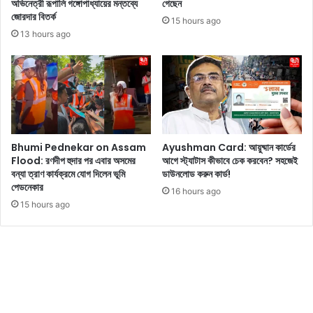
অভিনেত্রী রূপালি গঙ্গোপাধ্যায়ের মন্তব্যে
গেছেন
থা
ক্ত
জোরদার বিতর্ক
লা
ন
15 hours ago
প
স
13 hours ago
তি
ভা
বি
প
জ
তি
য়ে
ও
র
রা
শ
জ্য
প
স
Bhumi Pednekar on Assam
Ayushman Card: আয়ুষ্মান কার্ডের
থ
ভা
Flood: রণদীপ হুদার পর এবার অসমের
আগে স্ট্যাটাস কীভাবে চেক করবেন? সহজেই
গ্র
সাং
বন্যা ত্রাণ কার্যক্রমে যোগ দিলেন ভূমি
ডাউনলোড করুন কার্ড!
হ
স
পেডনেকার
16 hours ago
ণ
দ
15 hours ago
অ
টু
নু
টু
ষ্ঠা
বো
নে
স
ভা
ই
রা
ল