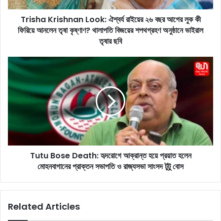
i
Trisha Krishnan Look: ঐশ্বর্য রাইয়ের ২৬ বছর আগের লুক কী
s
ফিরিয়ে আনলেন তৃষা কৃষ্ণাণ? থালাপতি বিজয়ের শপথগ্রহণ অনুষ্ঠানে ভাইরাল
h
n
তৃষার ছবি
a
n
T
L
u
o
t
o
u
k
B
:
o
ঐ
s
শ্ব
e
র্য
D
রা
Tutu Bose Death: হৃদরোগে আক্রান্ত হয়ে প্রয়াত হলেন
e
ই
মোহনবাগানের প্রাক্তন সভাপতি ও রাজ্যসভা সাংসদ টুটু বোস
a
য়ে
t
র
h
২
:
Related Articles
৬
হৃ
ব
দ