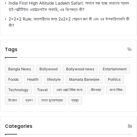
India First High Altitude Ladakh Safari: লাদাখে শুরু হচ্ছে ভারতের প্রথম
হাই-অল্টিটিউড ওয়াইল্ডলাইফ সাফারি, এর বিশেষত্ব কী?
2x2x2 Rule: মদ্যপায়ীদের জন্য 2x2x2 গোল্ডেন রুল কী এবং এর উপকারিতাগুলি কী
কী?
Tags
Bangla News
Bollywood
Bollywood news
Entertainment
Foods
Health
lifestyle
Mamata Banerjee
Politics
Technology
Travel
ওয়ান ওয়ার্ল্ড নিউজ বাংলা
জীবনধারা
বাংলা নিউজ
বিনোদন
ভ্রমণ
মমতা বন্দ্যোপাধ্যায়
স্বাস্থ্য
Categories