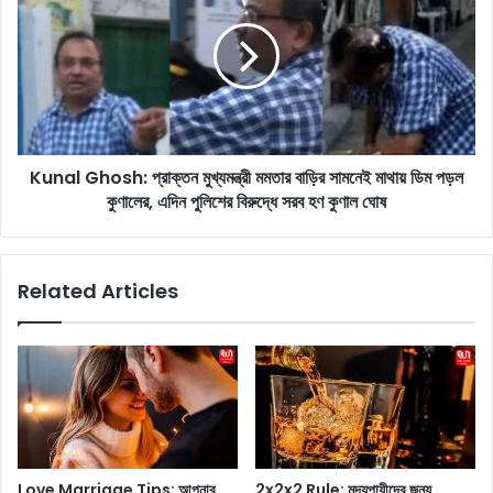
e
n
g
a
n
l
a
G
n
h
c
o
y
s
:
Kunal Ghosh: প্রাক্তন মুখ্যমন্ত্রী মমতার বাড়ির সামনেই মাথায় ডিম পড়ল
h
‘
কুণালের, এদিন পুলিশের বিরুদ্ধে সরব হণ কুণাল ঘোষ
:
আ
প্রা
ন
ক্ত
ন্দে
ন
Related Articles
র
মু
মু
খ্য
হূ
ম
র্ত
ন্ত্রী
ভা
ম
গ
ম
ক
তা
রে
র
নে
বা
Love Marriage Tips: আপনার
2x2x2 Rule: মদ্যপায়ীদের জন্য