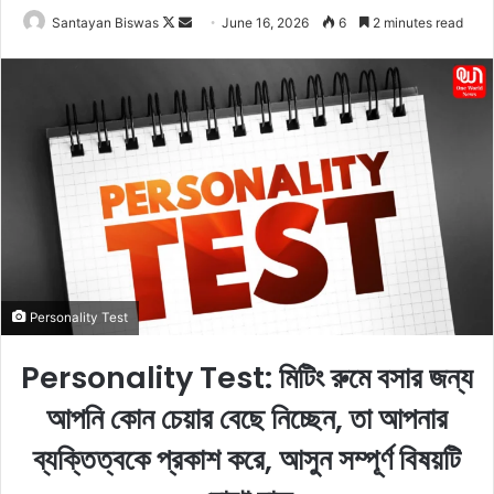
Santayan Biswas
F
S
June 16, 2026
6
2 minutes read
o
e
l
n
l
d
o
a
w
n
o
e
n
m
X
a
i
l
Personality Test
Personality Test: মিটিং রুমে বসার জন্য
আপনি কোন চেয়ার বেছে নিচ্ছেন, তা আপনার
ব্যক্তিত্বকে প্রকাশ করে, আসুন সম্পূর্ণ বিষয়টি