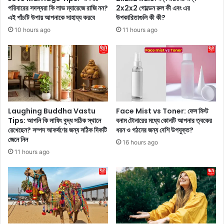
ও
ড়ি
পরিবারের সদস্যরা কি লাভ ম্যারেজে রাজি নন?
2x2x2 গোল্ডেন রুল কী এবং এর
য়া
র
এই পাঁচটি উপায় আপনাকে সাহায্য করবে
উপকারিতাগুলি কী কী?
ই
সা
10 hours ago
11 hours ago
আ
ম
মা
নে
দে
ই
র
মা
অ
থা
ধি
য়
কা
ডি
র
ম
Laughing Buddha Vastu
Face Mist vs Toner: ফেস মিস্ট
’
প
Tips: আপনি কি লাফিং বুদ্ধ সঠিক স্থানে
বনাম টোনারের মধ্যে কোনটি আপনার ত্বকের
—
ড়
রেখেছেন? সম্পদ আকর্ষণের জন্য সঠিক দিকটি
ধরন ও গঠনের জন্য বেশি উপযুক্ত?
এ
জেনে নিন
ল
16 hours ago
দি
কু
11 hours ago
ন
ণা
অ্
লে
যা
র
ও
,
য়া
এ
র্ডে
দি
র
ন