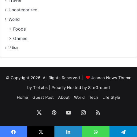
Travel
Uncategorized
World
Foods
Games
নিৰ্বাচন
© Copyright 2026, All Rights Reserved |
Jannah News Theme
by TieLabs
| Proudly Hosted by
SiteGround
Home
Guest Post
About
World
Tech
Life Style
X
Pinterest
YouTube
Instagram
RSS