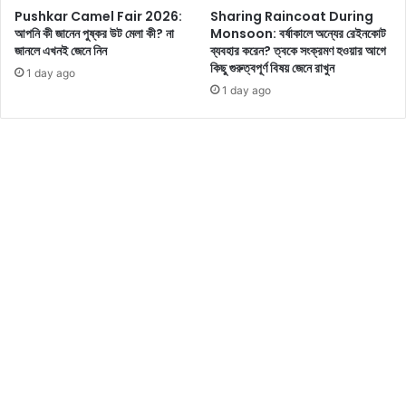
Pushkar Camel Fair 2026:
Sharing Raincoat During
ম
পু
আপনি কী জানেন পুষ্কর উট মেলা কী? না
Monsoon: বর্ষাকালে অন্যের রেইনকোট
ঞ্চে
লি
জানলে এখনই জেনে নিন
ব্যবহার করেন? ত্বকে সংক্রমণ হওয়ার আগে
অ
শে
কিছু গুরুত্বপূর্ণ বিষয় জেনে রাখুন
ক
1 day ago
র
1 day ago
প
বি
টে
রু
সো
দ্ধে
হি
স
নী
র
স
ব
র
হ
কা
ণ
র
কু
ণা
ল
ঘো
ষ