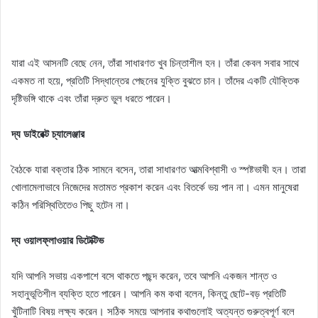
যারা এই আসনটি বেছে নেন, তাঁরা সাধারণত খুব চিন্তাশীল হন। তাঁরা কেবল সবার সাথে
একমত না হয়ে, প্রতিটি সিদ্ধান্তের পেছনের যুক্তি বুঝতে চান। তাঁদের একটি যৌক্তিক
দৃষ্টিভঙ্গি থাকে এবং তাঁরা দ্রুত ভুল ধরতে পারেন।
দ্য ডাইরেক্ট চ্যালেঞ্জার
বৈঠকে যারা বক্তার ঠিক সামনে বসেন, তারা সাধারণত আত্মবিশ্বাসী ও স্পষ্টভাষী হন। তারা
খোলামেলাভাবে নিজেদের মতামত প্রকাশ করেন এবং বিতর্কে ভয় পান না। এমন মানুষেরা
কঠিন পরিস্থিতিতেও পিছু হটেন না।
দ্য ওয়ালফ্লাওয়ার ডিটেক্টিভ
যদি আপনি সভায় একপাশে বসে থাকতে পছন্দ করেন, তবে আপনি একজন শান্ত ও
সহানুভূতিশীল ব্যক্তি হতে পারেন। আপনি কম কথা বলেন, কিন্তু ছোট-বড় প্রতিটি
খুঁটিনাটি বিষয় লক্ষ্য করেন। সঠিক সময়ে আপনার কথাগুলোই অত্যন্ত গুরুত্বপূর্ণ বলে