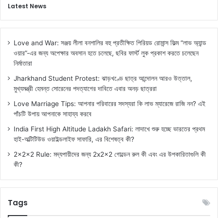
Latest News
Love and War: সঞ্জয় লীলা বনশালির বহু প্রতীক্ষিত পিরিয়ড রোমান্স ফিল্ম “লাভ অ্যান্ড
ওয়ার”-এর জন্য অপেক্ষার অবসান হতে চলেছে, ছবির ফার্স্ট লুক প্রকাশ করতে চলেছেন
নির্মাতারা
Jharkhand Student Protest: ঝাড়খণ্ডে ছাত্র আন্দোলন আরও উত্তাল,
মুখ্যমন্ত্রী হেমন্ত সোরেনের পদত্যাগের দাবিতে এবার অনড় ছাত্ররা
Love Marriage Tips: আপনার পরিবারের সদস্যরা কি লাভ ম্যারেজে রাজি নন? এই
পাঁচটি উপায় আপনাকে সাহায্য করবে
India First High Altitude Ladakh Safari: লাদাখে শুরু হচ্ছে ভারতের প্রথম
হাই-অল্টিটিউড ওয়াইল্ডলাইফ সাফারি, এর বিশেষত্ব কী?
2x2x2 Rule: মদ্যপায়ীদের জন্য 2x2x2 গোল্ডেন রুল কী এবং এর উপকারিতাগুলি কী
কী?
Tags