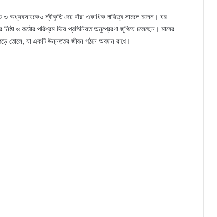
 ও অধ্যবসায়কেও স্বীকৃতি দেয় যাঁরা একাধিক দায়িত্ব সামলে চলেন। ঘর
ের নিষ্ঠা ও কঠোর পরিশ্রম দিয়ে প্রতিনিয়ত অনুপ্রেরণা জুগিয়ে চলেছেন। মায়ের
ে গড়ে তোলে, যা একটি উন্নততর জীবন গঠনে অবদান রাখে।