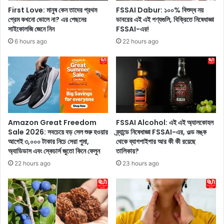
২
t
First Love: মানুষ কেন তাদের প্রথম
FSSAI Dabur: ১০০% বিশুদ্ধ নয়
০
C
প্রেম কখনো ভোলে না? এর পেছনের
ডাবরের এই এই পণ্যগুলি, বিক্রিতে নিষেধাজ্ঞা
২
h
সাইকোলজি জেনে নিন
FSSAI-এর!
৬
a
6 hours ago
22 hours ago
-
t
এ
t
ন
e
জ
r
র
j
কা
e
ড়া
e
লু
:
Amazon Great Freedom
FSSAI Alcohol: এই এই অ্যালকোহল
ক
নি
Sale 2026: সবচেয়ে বড় সেল শুরু হওয়ার
ব্র্যান্ডে নিষেধাজ্ঞা FSSAI-এর, ওল্ড মঙ্ক
ক্রি
র্বা
আগেই ৩,০০০ টাকার নিচে সেরা পুমা,
থেকে ব্যাগপাইপার আর কী কী রয়েছে
য়ে
অ্যাডিডাস এবং স্কেচার্স জুতো কিনে ফেলুন
তালিকায়?
চ
ট
নে
22 hours ago
23 hours ago
ক
র
র
ফ
লে
লা
ন
ফ
ই
ল
শা