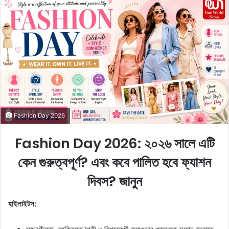
n
d
a
n
e
m
a
i
l
Fashion Day 2026
Fashion Day 2026: ২০২৬ সালে এটি
কেন গুরুত্বপূর্ণ? এবং কবে পালিত হবে ফ্যাশন
দিবস? জানুন
হাইলাইটস: