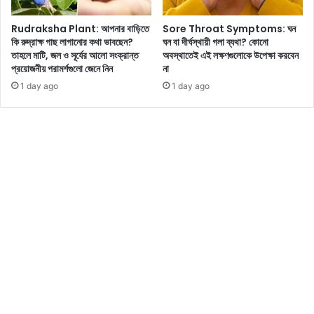
প্র
আ
কা
Rudraksha Plant: আপনার বাড়িতে
Sore Throat Symptoms: ঘন
ম্বা
শে
কি রুদ্রাক্ষ গাছ লাগানোর কথা ভাবছেন?
ঘন বা দীর্ঘস্থায়ী গলা ব্যথা? কোনো
নি
র
তাহলে মাটি, জল ও সূর্যের আলো সংক্রান্ত
অবস্থাতেই এই লক্ষণগুলোকে উপেক্ষা করবেন
,
প
প্রয়োজনীয় পরামর্শগুলো জেনে নিন
না
ভা
র
1 day ago
1 day ago
র
ই
তী
রু
য়
দ্র
ফ্যা
নী
শ
লে
ন
র
ও
সা
শি
থে
ল্প
ফো
কে
নে
তু
ক
লে
থা
ধ
ব
র
লা
লে
য়
ন
ক