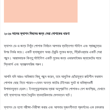
২০২৬ সালের ফ্যাশন দিবসের জন্য সেরা পোশাকের ধারণা
ফ্যাশন ডে-র জন্য নিখুঁত পোশাক নির্বাচন আপনার ব্যক্তিগত স্টাইল এবং স্বাচ্ছন্দ্যের
উপর নির্ভর করে। একটি ক্যাজুয়াল অথচ ট্রেন্ডি লুকের জন্য, স্ট্রিটওয়্যার একটি সেরা
পছন্দ। আরামদায়ক কিন্তু স্টাইলিশ একটি লুকের জন্য ওভারসাইজড জ্যাকেটের সাথে
স্নিকার্স এবং অ্যাক্সেসরিজ পরুন।
আপনি যদি আরও অভিজাত কিছু পছন্দ করেন, তবে আধুনিক ছোঁয়াযুক্ত রুচিশীল ফরমাল
পোশাক বেছে নিতে পারেন—যেমন অনন্য কাটের টেইলরড স্যুট বা ভবিষ্যৎধর্মী
উপাদানযুক্ত ড্রেস। ইনফ্লুয়েন্সারদের দ্বারা অনুপ্রাণিত পোশাকও বেশ জনপ্রিয়, যেখানে
হাই ফ্যাশনের সাথে দৈনন্দিন ব্যবহারিকতার মেলবন্ধন ঘটে।
ফ্যাশন ডে হলো পরীক্ষা-নিরীক্ষা করার এবং আপনার সৃজনশীলতা প্রদর্শনের এক চমৎকার