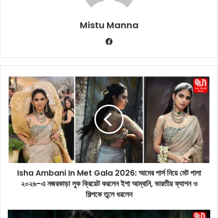
Mistu Manna
Fa
ce
bo
ok
I
s
h
a
A
m
b
a
n
Isha Ambani In Met Gala 2026: আমের পার্স নিয়ে মেট গালা
i
২০২৬-এ নজরকাড়া লুক ক্রিয়েট করলেন ইশা আম্বানি, ভারতীয় ফ্যাশন ও
I
n
শিল্পকে তুলে ধরলেন
M
e
R