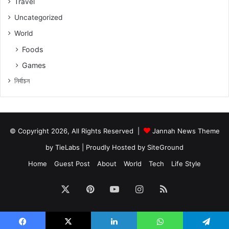
Travel
Uncategorized
World
Foods
Games
নিৰ্বাচন
© Copyright 2026, All Rights Reserved |
Jannah News Theme
by TieLabs
| Proudly Hosted by
SiteGround
Home
Guest Post
About
World
Tech
Life Style
X
Pinterest
YouTube
Instagram
RSS