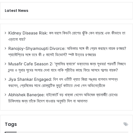
Latest News
Kidney Disease Risk: কম বয়সে কিডনি রোগের ঝুঁকি কেন বাড়ছে এবং কীভাবে তা
এড়ানো যায়?
Ranojoy-Shyamoupti Divorce: অভিকার সঙ্গে কী প্রেম করছেন নায়ক রণজয়?
শ্যামৌপ্তির সঙ্গে তবে কী ৫ মাসেই ডিভোর্স? স্পষ্ট উত্তর রণজয়ের
Musafir Cafe Season 2: ‘মুসাফির ক্যাফে’ ভক্তদের জন্য সুখবর! পরবর্তী সিজনে
চন্দর ও সুধার সুখের সংসার দেখা যাবে নাকি প্রীতির কাছে ফিরে আসবে গল্পের নায়ক?
Jiya Shankar Engaged: বিগ বস ওটিটি খ্যাত জিয়া শঙ্কর বাগদান সম্পন্ন
করলেন, প্রেমিকের সাথে রোম্যান্টিক মুহূর্ত কাটাতে দেখা গেল অভিনেত্রীকে
Abhishek Banerjee: হাইকোর্টে বড় ধাক্কা খেলেন অভিষেক ব্যানার্জী! চোখের
চিকিৎসার জন্য তাঁকে বিদেশ যাওয়ার অনুমতি দিল না আদালত
Tags