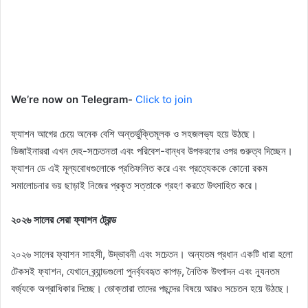
We’re now on Telegram-
Click to join
ফ্যাশন আগের চেয়ে অনেক বেশি অন্তর্ভুক্তিমূলক ও সহজলভ্য হয়ে উঠছে।
ডিজাইনাররা এখন দেহ-সচেতনতা এবং পরিবেশ-বান্ধব উপকরণের ওপর গুরুত্ব দিচ্ছেন।
ফ্যাশন ডে এই মূল্যবোধগুলোকে প্রতিফলিত করে এবং প্রত্যেককে কোনো রকম
সমালোচনার ভয় ছাড়াই নিজের প্রকৃত সত্তাকে গ্রহণ করতে উৎসাহিত করে।
২০২৬ সালের সেরা ফ্যাশন ট্রেন্ড
২০২৬ সালের ফ্যাশন সাহসী, উদ্ভাবনী এবং সচেতন। অন্যতম প্রধান একটি ধারা হলো
টেকসই ফ্যাশন, যেখানে ব্র্যান্ডগুলো পুনর্ব্যবহৃত কাপড়, নৈতিক উৎপাদন এবং ন্যূনতম
বর্জ্যকে অগ্রাধিকার দিচ্ছে। ভোক্তারা তাদের পছন্দের বিষয়ে আরও সচেতন হয়ে উঠছে।