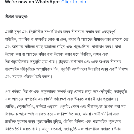
We’re now on WhatsApp-
Click to join
সীমানা অবহেলা:
একটি সুস্থ এবং স্থিতিশীল সম্পর্ক রাখার জন্য সীমানাকে সম্মান করা গুরুত্বপূর্ণ।
শারীরিক, মানসিক বা সম্পর্কীয় হোক না কেন, বাধাগুলি আমাদের সীমাবদ্ধতার রূপরেখা দেয়
এবং আমাদের সঙ্গীদের কাছে আমাদের চাহিদা এবং পছন্দগুলিকে যোগাযোগ করে। বাধা
উপেক্ষা করা বা আমাদের সঙ্গীর বাধা উপেক্ষা করার ফলে বিরক্তি, লঙ্ঘন এবং
নিরাপত্তাহীনতার অনুভূতি হতে পারে। উন্মুক্ত যোগাযোগ এবং একে অপরের সীমানার
পারস্পরিক স্বীকৃতিকে অগ্রাধিকার দিন, প্রতিটি অংশীদারের উন্নতির জন্য একটি নিরাপদ
এবং সহায়ক পরিবেশ তৈরি করুন।
শেষ পর্যন্ত, নিরাপদ এবং আনন্দদায়ক সম্পর্ক গড়ে তোলার জন্য আত্ম-স্বীকৃতি, সহানুভূতি
এবং আমাদের সম্পর্কের আচরণগুলি পর্যবেক্ষণ এবং উন্নত করার ইচ্ছার প্রয়োজন।
ঘোস্টিং, স্কোরকিপিং, দুর্বলতা এড়ানো, প্লেয়িং গেমস এবং সীমাবদ্ধতা উপেক্ষা করা সহ
বিপজ্জনক আচরণগুলি সনাক্ত করে এবং নিষ্পত্তি করে, আমরা স্থায়ী ঘনিষ্ঠতা এবং
মানসিক সুরক্ষার জন্য প্রয়োজনীয় চুক্তি, মৌখিক বিনিময় এবং পারস্পরিক প্রশংসার
ভিত্তি তৈরি করতে পারি। আসুন সত্যতা, সহানুভূতি এবং পারস্পরিক সহায়তার উপর