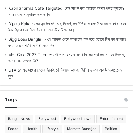
Kapil Sharma Cafe Targeted: কেন টার্গেট করা হয়েছিল কপিল শর্মার ক্যাফে?
সামনে এল বিস্ফোরক এক তথ্য
Dipika Kakar: কেন মুসলিম ধর্ম বেছে নিয়েছিলেন দীপিকা কক্কর? আসল কারণ শোয়েব
ইব্রাহিমের সঙ্গে বিয়ে ছিল না, তবে কী? বিশদ জানুন
Bigg Boss Bangla: ৩০শে আগস্ট থেকে সম্প্রচার শুরু হতে চলেছে বিগ বস বাংলার!
কারা হচ্ছেন প্রতিযোগী? জেনে নিন
Met Gala 2027 Theme: মেট গালা ২০২৭-এর থিম ‘জন গ্যালিয়ানো: হরাইজনস’,
জানেন এর তাৎপর্য কী?
GTA 6: এই মাসের শেষের দিকেই নেটফ্লিক্সে আসছে জিটিএ ৬-এর একটি ‘এক্সটেন্ডেড
লুক’
Tags
Bangla News
Bollywood
Bollywood news
Entertainment
Foods
Health
lifestyle
Mamata Banerjee
Politics