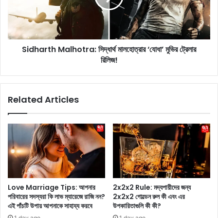
t
r
i
t
o
h
n
M
s
Sidharth Malhotra: সিদ্ধার্থ মালহোত্রার ‘যোধা’ মুভির ট্রেলার
a
:
রিলিজ!
l
ভা
h
র
o
তে
t
Related Articles
র
r
ছ
a
য়
:
টি
সি
ব
দ্ধা
স
র্থ
ন্তে
মা
র
ল
সে
হো
Love Marriage Tips: আপনার
2x2x2 Rule: মদ্যপায়ীদের জন্য
রা
ত্রা
পরিবারের সদস্যরা কি লাভ ম্যারেজে রাজি নন?
2x2x2 গোল্ডেন রুল কী এবং এর
গ
র
এই পাঁচটি উপায় আপনাকে সাহায্য করবে
উপকারিতাগুলি কী কী?
ন্ত
‘
1 day ago
1 day ago