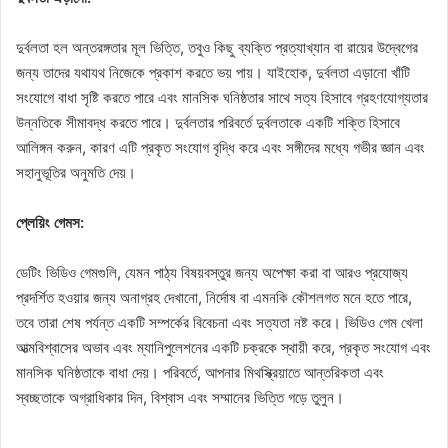
দুর্বলতা হল অন্তরঙ্গতার মূল ভিত্তি, তবুও কিছু ব্যক্তি প্রত্যাখ্যান বা রায়ের উদ্বেগের
জন্য তাদের যথাযথ নিজেকে প্রকাশ করতে ভয় পায়। যাইহোক, দুর্বলতা এড়ানো খাঁটি
সংযোগে বাধা সৃষ্টি করতে পারে এবং মানসিক ঘনিষ্ঠতার সাথে সত্য হিসাবে গ্রহণযোগ্যতার
উন্নতিকে সীমাবদ্ধ করতে পারে। দুর্বলতার পরিবর্তে দুর্বলতাকে একটি শক্তি হিসাবে
আলিঙ্গন করুন, কারণ এটি প্রকৃত সংযোগ বৃদ্ধি করে এবং সঙ্গীদের মধ্যে গভীর জ্ঞান এবং
সহানুভূতির অনুমতি দেয়।
প্লেয়িং গেমস:
ডেটিং ভিডিও গেমগুলি, যেমন পাঠ্য বিষয়বস্তুর জন্য অপেক্ষা করা বা আরও প্রযোজ্য
প্রদর্শিত হওয়ার জন্য অনাগ্রহ দেখানো, নির্দোষ বা এমনকি কৌশলগত মনে হতে পারে,
তবে তারা শেষ পর্যন্ত একটি সম্পর্কের বিবেচনা এবং সত্যতা নষ্ট করে। ভিডিও গেম খেলা
আত্মবিশ্বাসের অভাব এবং ম্যানিপুলেশনের একটি চক্রকে স্থায়ী করে, প্রকৃত সংযোগ এবং
মানসিক ঘনিষ্ঠতাকে বাধা দেয়। পরিবর্তে, আপনার মিথস্ক্রিয়াতে আন্তরিকতা এবং
স্বচ্ছতাকে অগ্রাধিকার দিন, বিশ্বাস এবং সম্মানের ভিত্তি গড়ে তুলুন।