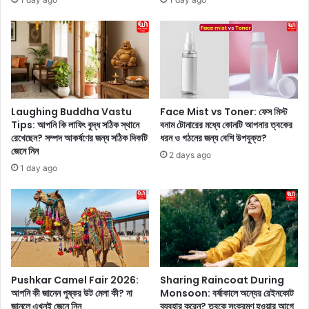
ব্য
যো
স
ধা
ম্প
’
র্কে
মু
জে
ভি
নে
র
নি
ট্রে
ন
লা
Laughing Buddha Vastu
Face Mist vs Toner: ফেস মিস্ট
র
Tips: আপনি কি লাফিং বুদ্ধ সঠিক স্থানে
বনাম টোনারের মধ্যে কোনটি আপনার ত্বকের
রি
রেখেছেন? সম্পদ আকর্ষণের জন্য সঠিক দিকটি
ধরন ও গঠনের জন্য বেশি উপযুক্ত?
জেনে নিন
লি
2 days ago
জ
1 day ago
!
Pushkar Camel Fair 2026:
Sharing Raincoat During
আপনি কী জানেন পুষ্কর উট মেলা কী? না
Monsoon: বর্ষাকালে অন্যের রেইনকোট
জানলে এখনই জেনে নিন
ব্যবহার করেন? ত্বকে সংক্রমণ হওয়ার আগে