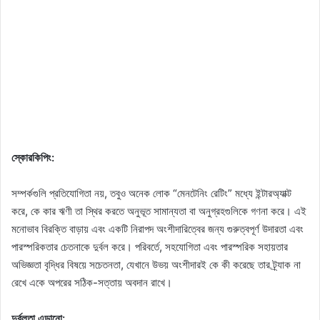
স্কোরকিপিং:
সম্পর্কগুলি প্রতিযোগিতা নয়, তবুও অনেক লোক “মেনটেনিং রেটিং” মধ্যে ইন্টারঅ্যাক্ট
করে, কে কার ঋণী তা স্থির করতে অনুভূত সামান্যতা বা অনুগ্রহগুলিকে গণনা করে। এই
মনোভাব বিরক্তি বাড়ায় এবং একটি নিরাপদ অংশীদারিত্বের জন্য গুরুত্বপূর্ণ উদারতা এবং
পারস্পরিকতার চেতনাকে দুর্বল করে। পরিবর্তে, সহযোগিতা এবং পারস্পরিক সহায়তার
অভিজ্ঞতা বৃদ্ধির বিষয়ে সচেতনতা, যেখানে উভয় অংশীদারই কে কী করেছে তার ট্র্যাক না
রেখে একে অপরের সঠিক-সত্তায় অবদান রাখে।
দুর্বলতা এড়ানো: