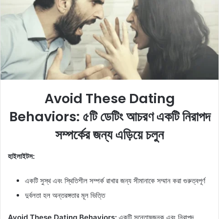
e
m
a
i
l
Avoid These Dating
Behaviors: ৫টি ডেটিং আচরণ একটি নিরাপদ
সম্পর্কের জন্য এড়িয়ে চলুন
হাইলাইটস:
একটি সুস্থ এবং স্থিতিশীল সম্পর্ক রাখার জন্য সীমানাকে সম্মান করা গুরুত্বপূর্ণ
দুর্বলতা হল অন্তরঙ্গতার মূল ভিত্তি
Avoid These Dating Behaviors:
একটি সন্তোষজনক এবং নিরাপদ