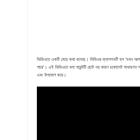
ভিডিওতে একটি মেয়ে কথা বলেছে। ভিডিওর ক্যাপশনটি হল ‘যখন আপন
পারে’। এই ভিডিওতে বলা পয়েন্টটি ছোট নয় কারণ চকোলেট সাধারণত সব
এবং উপভোগ করে।