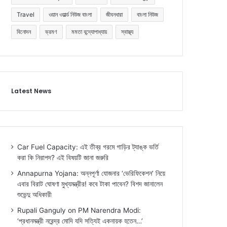
Travel
ওয়ান ওয়ার্ল্ড নিউজ বাংলা
জীবনধারা
বাংলা নিউজ
বিনোদন
ভ্রমণ
মমতা বন্দ্যোপাধ্যায়
স্বাস্থ্য
Latest News
Car Fuel Capacity: এই তীব্র গরমে গাড়ির ট্যাঙ্ক ভর্তি
করা কি নিরাপদ? এই বিষয়টি জানা জরুরি
Annapurna Yojana: অন্নপূর্ণা যোজনার ‘ভেরিফিকেশন’ নিয়ে
এবার বিরাট ঘোষণা মুখ্যমন্ত্রীর! কবে টাকা পাবেন? বিশদ জানালেন
শুভেন্দু অধিকারী
Rupali Ganguly on PM Narendra Modi:
‘প্রধানমন্ত্রী নরেন্দ্র মোদি যদি সত্যিই একনায়ক হতেন…’