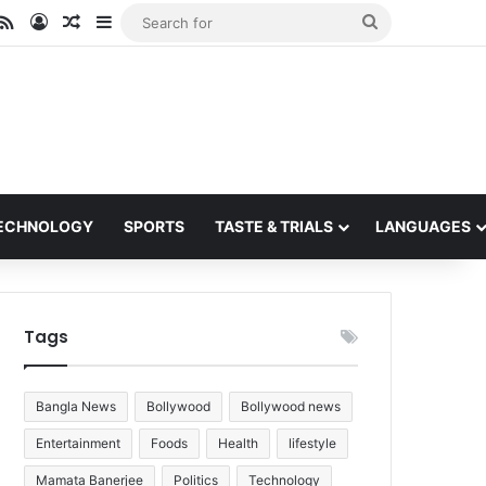
ube
stagram
RSS
Log In
Random Article
Sidebar
Search
for
ECHNOLOGY
SPORTS
TASTE & TRIALS
LANGUAGES
Tags
Bangla News
Bollywood
Bollywood news
Entertainment
Foods
Health
lifestyle
Mamata Banerjee
Politics
Technology