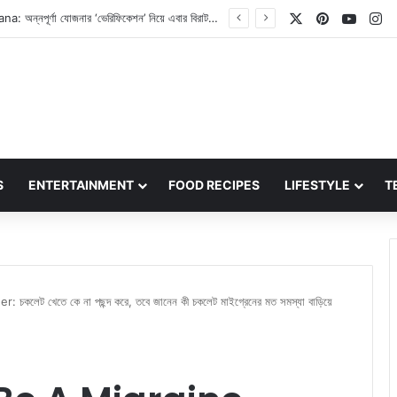
X
Pinterest
YouT
In
Rupali Ganguly on PM Narendra Modi: ‘প্রধানমন্ত্রী নরেন্দ্র মোদি যদি সত্যিই একনায়ক হতেন…’ অভিনেত্রী রূপালি গঙ্গোপাধ্যায়ের মন্তব্যে জোরদার বিতর্ক
S
ENTERTAINMENT
FOOD RECIPES
LIFESTYLE
T
েট খেতে কে না পছন্দ করে, তবে জানেন কী চকলেট মাইগ্রেনের মত সমস্যা বাড়িয়ে