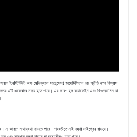
 ইনস্টিটিউট অফ মেডিক্যাল সায়েন্সেস) ডায়েটিশিয়ান ডাঃ প্রীতি নগর বিশ্বাস
্ষেত্রে এটি একেবারে সত্য হতে পারে। এর কারণ হল ক্যাফেইন এবং থিওব্রোমিন যা
ে।
। এ কারণে মাথাব্যথা বাড়তে পারে। পরবর্তীতে এই ব্যথা মাইগ্রেন বাড়বে।
রু হবে এবং তারপরে ব্যথা বাড়বে যা অসহনীয়ও হতে পারে।