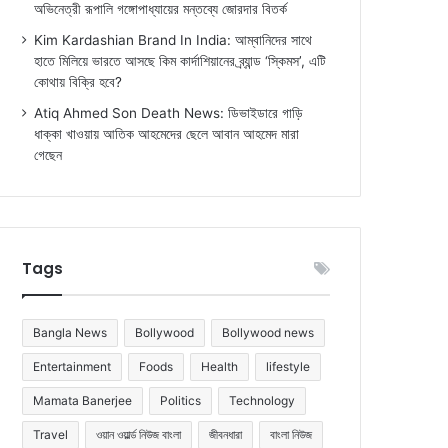
অভিনেত্রী রূপালি গঙ্গোপাধ্যায়ের মন্তব্যে জোরদার বিতর্ক
Kim Kardashian Brand In India: আম্বানিদের সাথে
হাতে মিলিয়ে ভারতে আসছে কিম কার্দাশিয়ানের ব্র্যান্ড ‘স্কিমস’, এটি
কোথায় বিক্রি হবে?
Atiq Ahmed Son Death News: ডিভাইডারে গাড়ি
ধাক্কা খাওয়ায় আতিক আহমেদের ছেলে আবান আহমেদ মারা
গেছেন
Tags
Bangla News
Bollywood
Bollywood news
Entertainment
Foods
Health
lifestyle
Mamata Banerjee
Politics
Technology
Travel
ওয়ান ওয়ার্ল্ড নিউজ বাংলা
জীবনধারা
বাংলা নিউজ