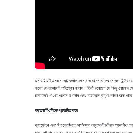
এনআইআইএমএস মেডিক্যাল কলেজ ও হাসপাতালের (নয়েডা ইন্টারন্যাশনাল
করেন যে চকোলেট মাইগ্রেন বাড়ায়। তিনি বলেছেন যে কিছু লোকের ক
চকোলেটে পাওয়া প্রধান উপাদান এবং মাইগ্রেন বৃদ্ধির কারণ হতে পার
রক্তনালীগুলিকে প্রভাবিত করে
ক্যাফেইন এবং থিওব্রোমিনের সংমিশ্রণ রক্তনালীগুলিকে প্রভাবিত করে
চকোলেট খাওয়ার পর, আপনার মস্তিষ্কের স্নায়ুতে অস্থির নড়াচড়া শু