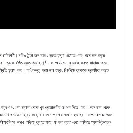
শন চাবিকাঠি। যদিও ঠান্ডা জল আরও দ্রুত তৃষ্ণা মেটাতে পারে, গরম জল রক্ত ​​
 ত্বকে বর্ধিত রক্ত ​​​​প্রবাহ পুষ্টি এবং অক্সিজেন সরবরাহ করতে সাহায্য করে,
 উপস্থিতি হ্রাস করে। অধিকন্তু, গরম জল শুষ্ক, খিটখিটে ত্বককে প্রশমিত করতে
াক বন্ধ এবং গলা জ্বালা থেকে খুব প্রয়োজনীয় উপশম দিতে পারে। গরম জল থেকে
াসের চাপ কমাতে সাহায্য করে, যার ফলে শ্বাস নেওয়া সহজ হয়। আপনার গরম জলে
ষ্ট্যগুলিকে আরও বাড়িয়ে তুলতে পারে, যা গলা ব্যথা এবং কাশিতে প্রশান্তিদায়ক