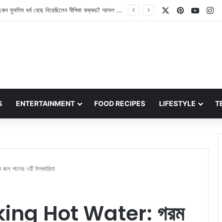
X
Pinterest
YouT
In
Bigg Boss Bangla: ৩০শে আগস্ট থেকে সম্প্রচার শুরু হতে চলেছে বিগ বস বাংলার! কারা হচ্ছেন প্রতিযোগী? জেনে নিন
S
ENTERTAINMENT
FOOD RECIPES
LIFESTYLE
T
ল পানের ৭টি উপকারিতা
king Hot Water: গরম