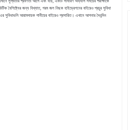
খানে সুস্থতার প্রবণতা আসে এবং যায়, একটি সাধারণ অভ্যাস সময়ের পরীক্ষাকে
িক বৈশিষ্ট্যের জন্য বিখ্যাত, গরম জল নিছক হাইড্রেশনের বাইরেও প্রচুর সুবিধা
 এর সুবিধাগুলি আরামদায়ক পানীয়ের বাইরেও প্রসারিত। এখানে আপনার দৈনন্দিন