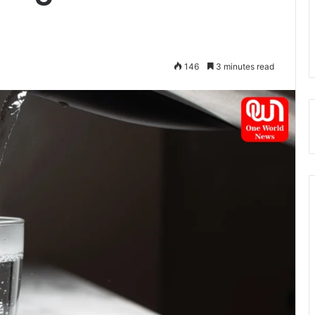
146
3 minutes read