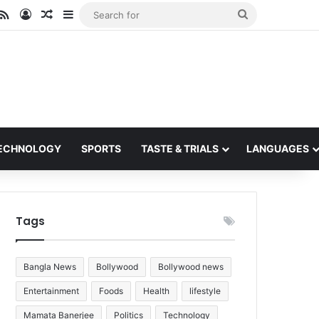
ube
stagram
RSS
Log In
Random Article
Sidebar
Search
for
ECHNOLOGY
SPORTS
TASTE & TRIALS
LANGUAGES
Tags
Bangla News
Bollywood
Bollywood news
Entertainment
Foods
Health
lifestyle
Mamata Banerjee
Politics
Technology