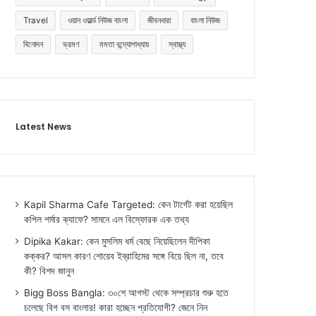
Travel
ওয়ান ওয়ার্ল্ড নিউজ বাংলা
জীবনধারা
বাংলা নিউজ
বিনোদন
ভ্রমণ
মমতা বন্দ্যোপাধ্যায়
স্বাস্থ্য
Latest News
Kapil Sharma Cafe Targeted: কেন টার্গেট করা হয়েছিল
কপিল শর্মার ক্যাফে? সামনে এল বিস্ফোরক এক তথ্য
Dipika Kakar: কেন মুসলিম ধর্ম বেছে নিয়েছিলেন দীপিকা
কক্কর? আসল কারণ শোয়েব ইব্রাহিমের সঙ্গে বিয়ে ছিল না, তবে
কী? বিশদ জানুন
Bigg Boss Bangla: ৩০শে আগস্ট থেকে সম্প্রচার শুরু হতে
চলেছে বিগ বস বাংলার! কারা হচ্ছেন প্রতিযোগী? জেনে নিন