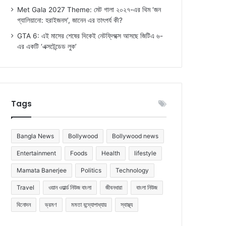
Met Gala 2027 Theme: মেট গালা ২০২৭-এর থিম ‘জন
গ্যালিয়ানো: হরাইজনস’, জানেন এর তাৎপর্য কী?
GTA 6: এই মাসের শেষের দিকেই নেটফ্লিক্সে আসছে জিটিএ ৬-
এর একটি ‘এক্সটেন্ডেড লুক’
Tags
Bangla News
Bollywood
Bollywood news
Entertainment
Foods
Health
lifestyle
Mamata Banerjee
Politics
Technology
Travel
ওয়ান ওয়ার্ল্ড নিউজ বাংলা
জীবনধারা
বাংলা নিউজ
বিনোদন
ভ্রমণ
মমতা বন্দ্যোপাধ্যায়
স্বাস্থ্য