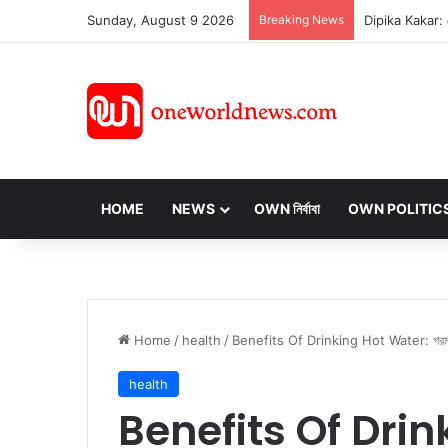
Sunday, August 9 2026
Breaking News
HOME
NEWS
OWN নির্বাবা
OWN POLITIC
Home
/
health
/
Benefits Of Drinking Hot Water: গরম জ
health
Benefits Of Drin