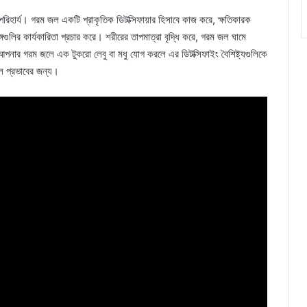
ন অপরিহার্য। গরম জল একটি প্রাকৃতিক ডিটক্সিফায়ার হিসাবে কাজ করে, ক্ষতিকারক
্গগুলির কার্যকারিতা প্রচার করে। শরীরের তাপমাত্রা বৃদ্ধি করে, গরম জল ঘামে
পনার গরম জলে এক টুকরো লেবু বা মধু যোগ করলে এর ডিটক্সিফাইং বৈশিষ্ট্যগুলিকে
়াল প্রভাবের জন্য।