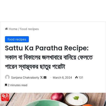
Home
/
food recipes
food recipes
Sattu Ka Paratha Recipe:
সকাল বা বিকালের জলখাবারে বানিয়ে ফেলতে
পারেন স্বাস্থ্যকর ছাতুর পরোটা
Sanjana Chakraborty
F
S
March 6, 2024
131
o
e
2 minutes read
l
n
l
d
o
a
w
n