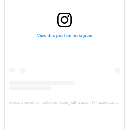
View this post on Instagram
A post shared by Tasteyourroots_withGunjan (@tasteyourroots_withgunjan)