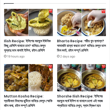
বি
n
ক
I
ল্প
n
,
d
স
i
স্তা
a
য়
:
ভ্র
ভা
Ilish Recipe: ইলিশের মরসুমে ইউনিক
Bharta Recipe: শরীর খুব ক্লান্ত?
ম
র
কিছু রেসিপি বানাতে চান? বানিয়ে ফেলুন
সাদামাটা রান্না করতে চান? বানিয়ে ফেলুন ডাল
ণ
তে
সুস্বাদু ডাব মালাই ইলিশ, রইল রেসিপি
ডিম ভর্তা, রইল সম্পূর্ণ রেসিপি
,
ঘো
19 hours ago
2 days ago
ফে
ড়া
ব্রু
র
য়া
শী
রি
র্ষ
-
১
মা
০
র্চ
টি
ভ্র
প্র
Mutton Kosha Recipe:
Shorshe Ilish Recipe: ইলিশের
ম
জা
স্বাধীনতা দিবসের ছুটিতে বানিয়ে ফেলুন স্মোকি
মরসুমে সর্ষে ইলিশ না বানালে চলে! এই সহজ
ণে
তি
মটন কষা, রইল সম্পূর্ণ রেসিপি
পদ্ধতিতে বানিয়ে দেখুন, স্বাদ দ্বিগুণ হবে
র