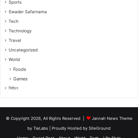
Sports
Swader Safarnama
Tech
Technology
Travel
Uncategorized
World
Foods
Games
নিৰ্বাচন
© Copyright 2026, All Rights Reserved |
Jannah News Theme
by TieLabs
| Proudly Hosted by
SiteGround
Home
Guest Post
About
World
Tech
Life Style