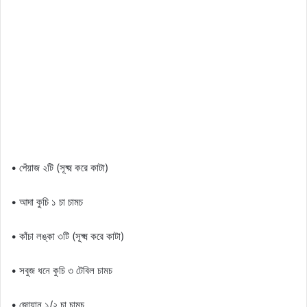
• পেঁয়াজ ২টি (সূক্ষ্ম করে কাটা)
• আদা কুচি ১ চা চামচ
• কাঁচা লঙ্কা ৩টি (সূক্ষ্ম করে কাটা)
• সবুজ ধনে কুচি ৩ টেবিল চামচ
• জোয়ান ১/২ চা চামচ