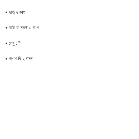
• ছাতু ২ কাপ
• আটা বা ময়দা ৩ কাপ
• লেবু ১টি
• গণেশ ঘি ২ চামচ