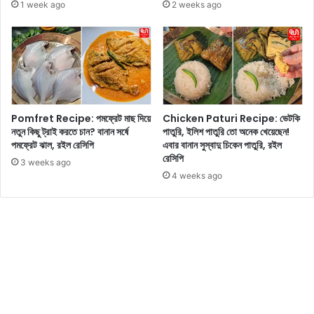
কী
1 week ago
2 weeks ago
জ
কী
ন্য
জে
সে
নে
রা
নি
মা
ন
স
Pomfret Recipe: পমফ্রেট মাছ দিয়ে
Chicken Paturi Recipe: ভেটকি
নতুন কিছু ট্রাই করতে চান? বানান সর্ষে
পাতুরি, ইলিশ পাতুরি তো অনেক খেয়েছেন!
পমফ্রেট ঝাল, রইল রেসিপি
এবার বানান সুস্বাদু চিকেন পাতুরি, রইল
রেসিপি
3 weeks ago
4 weeks ago