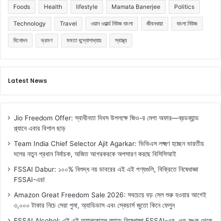
Foods
Health
lifestyle
Mamata Banerjee
Politics
Technology
Travel
ওয়ান ওয়ার্ল্ড নিউজ বাংলা
জীবনধারা
বাংলা নিউজ
বিনোদন
ভ্রমণ
মমতা বন্দ্যোপাধ্যায়
স্বাস্থ্য
Latest News
Jio Freedom Offer: স্বাধীনতা দিবস উপলক্ষে জিও-র মেগা অফার—ব্রডব্যান্ড
প্ল্যানে এবার বিশাল ছাড়
Team India Chief Selector Ajit Agarkar: ভিভিএস লক্ষ্মণ হচ্ছেন ভারতীয়
দলের নতুন প্রধান নির্বাচক, অজিত আগরকরকে অপসারণ করছে বিসিসিআই
FSSAI Dabur: ১০০% বিশুদ্ধ নয় ডাবরের এই এই পণ্যগুলি, বিক্রিতে নিষেধাজ্ঞা
FSSAI-এর!
Amazon Great Freedom Sale 2026: সবচেয়ে বড় সেল শুরু হওয়ার আগেই
৩,০০০ টাকার নিচে সেরা পুমা, অ্যাডিডাস এবং স্কেচার্স জুতো কিনে ফেলুন
FSSAI Alcohol: এই এই অ্যালকোহল ব্র্যান্ডে নিষেধাজ্ঞা FSSAI-এর, ওল্ড মঙ্ক থেকে