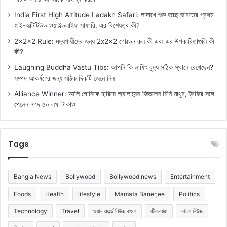
India First High Altitude Ladakh Safari: লাদাখে শুরু হচ্ছে ভারতের প্রথম
হাই-অল্টিটিউড ওয়াইল্ডলাইফ সাফারি, এর বিশেষত্ব কী?
2x2x2 Rule: মদ্যপায়ীদের জন্য 2x2x2 গোল্ডেন রুল কী এবং এর উপকারিতাগুলি কী
কী?
Laughing Buddha Vastu Tips: আপনি কি লাফিং বুদ্ধ সঠিক স্থানে রেখেছেন?
সম্পদ আকর্ষণের জন্য সঠিক দিকটি জেনে নিন
Alliance Winner: আলি গোনিকে হারিয়ে অ্যালায়েন্স জিতলেন মিনি মাথুর, ট্রফির সঙ্গে
পেলেন নগদ ৫০ লক্ষ টাকাও
Tags
Bangla News
Bollywood
Bollywood news
Entertainment
Foods
Health
lifestyle
Mamata Banerjee
Politics
Technology
Travel
ওয়ান ওয়ার্ল্ড নিউজ বাংলা
জীবনধারা
বাংলা নিউজ