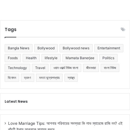
Tags
Bangla News
Bollywood
Bollywood news
Entertainment
Foods
Health
lifestyle
Mamata Banerjee
Politics
Technology
Travel
ওয়ান ওয়ার্ল্ড নিউজ বাংলা
জীবনধারা
বাংলা নিউজ
বিনোদন
ভ্রমণ
মমতা বন্দ্যোপাধ্যায়
স্বাস্থ্য
Latest News
Love Marriage Tips: আপনার পরিবারের সদস্যরা কি লাভ ম্যারেজে রাজি নন? এই
পাঁচটি উপায় আপনাকে সাহায্য করবে