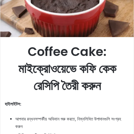
m
a
i
l
Coffee Cake:
মাইক্রোওয়েভে কফি কেক
রেসিপি তৈরী করুন
হাইলাইটস:
আপনার রন্ধনসম্পর্কীয় অভিযান শুরু করতে, নিম্নলিখিত উপাদানগুলি সংগ্রহ
করুন