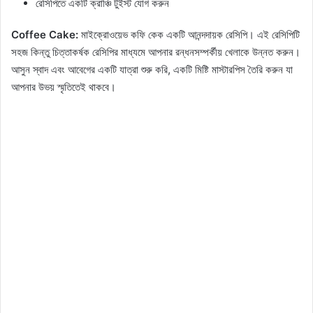
রেসিপিতে একটি ক্রাঞ্চি টুইস্ট যোগ করুন
Coffee Cake:
মাইক্রোওয়েভ কফি কেক একটি আনন্দদায়ক রেসিপি। এই রেসিপিটি
সহজ কিন্তু চিত্তাকর্ষক রেসিপির মাধ্যমে আপনার রন্ধনসম্পর্কীয় খেলাকে উন্নত করুন।
আসুন স্বাদ এবং আবেগের একটি যাত্রা শুরু করি, একটি মিষ্টি মাস্টারপিস তৈরি করুন যা
আপনার উভয় স্মৃতিতেই থাকবে।