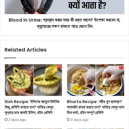
বং
n
বা
U
ড়ি
r
ও
Blood in Urine: প্রস্রাব করার সময় কী রক্ত ​​আসে? উপেক্ষা করবেন না,
i
য়া
ক্যান্সারের লক্ষণ থাকতে পারে জেনে নিন
n
লা
e
র
:
জ
প্র
Related Articles
ন্য
স্রা
ভা
ব
ড়া
ক
চু
রা
ক্তি
র
আ
স
ব
ম
শ্য
য়
ক
কী
Ilish Recipe: ইলিশের মরসুমে ইউনিক
Bharta Recipe: শরীর খুব ক্লান্ত?
,
র
কিছু রেসিপি বানাতে চান? বানিয়ে ফেলুন
সাদামাটা রান্না করতে চান? বানিয়ে ফেলুন ডাল
নি
ক্ত
সুস্বাদু ডাব মালাই ইলিশ, রইল রেসিপি
ডিম ভর্তা, রইল সম্পূর্ণ রেসিপি
য়
2 days ago
3 days ago
ম
আ
কী
সে