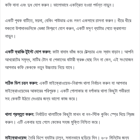
কফি দানা এবং দুধ যোগ করুন। ভালোভাবে একত্রিত হওয়া পর্যন্ত নাড়ুন।
একটি পৃথক বাটিতে, ময়দা, বেকিং পাউডার এবং লবণ একসাথে চালনা করুন। ধীরে ধীরে
শুকনো উপাদানগুলিকে ভেজা মিশ্রণে যোগ করুন, একটি মসৃণ ব্যাটার পেতে ক্রমাগত
নাড়ুন।
একটি ক্রাঞ্চি টুইস্ট যোগ করুন:
কাটা বাদাম ভাঁজ করে টেক্সচার এবং স্বাদ বাড়ান। আপনি
আখরোটের সমৃদ্ধ, মাটির টোন বা পেকানের বাটারী ক্রঞ্চ বেছে নিন না কেন, এই সংযোজন
আপনার কফি কেককে নতুন উচ্চতায় নিয়ে যাবে।
সঠিক ডিশ চয়ন করুন:
একটি মাইক্রোওয়েভ-নিরাপদ থালা নির্বাচন করুন যা আপনার
মাইক্রোওয়েভের আকারের পরিপূরক। একটি গোলাকার বা বর্গাকার থালা কিছুটা গভীরতা
সহ কেকটি উঠতে দেওয়ার জন্য ভালো কাজ করে।
থালা প্রস্তুত করুন:
নির্বাচিত থালাটিকে কিছুটা মাখন বা নন-স্টিক কুকিং স্প্রে দিয়ে গ্রিজ
করুন। এটি একবার হয়ে গেলে কেকের সহজ মুক্তি নিশ্চিত করে।
মাইক্রোওয়েভ:
তৈরি ডিশে ব্যাটার ঢালুন, সমানভাবে ছড়িয়ে দিন। ৬-৮ মিনিটের জন্য