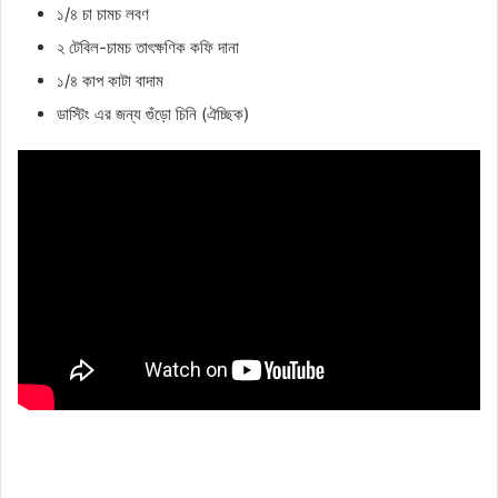
১/৪ চা চামচ লবণ
২ টেবিল-চামচ তাৎক্ষণিক কফি দানা
১/৪ কাপ কাটা বাদাম
ডাস্টিং এর জন্য গুঁড়ো চিনি (ঐচ্ছিক)