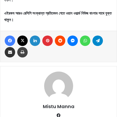
করুন।
এইরকম আরও রেসিপি সংক্রান্ত প্রতিবেদন পেতে ওয়ান ওয়ার্ল্ড নিউজ বাংলার সাথে যুক্ত
থাকুন।
Facebook
X
LinkedIn
Pinterest
Reddit
Messenger
WhatsApp
Telegram
Share via Email
Print
Mistu Manna
Fa