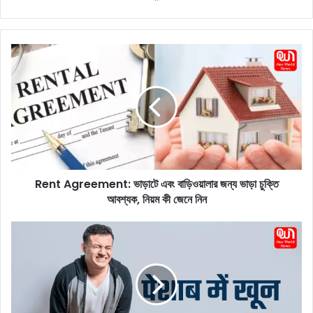
ce
bo
ok
R
e
n
t
A
g
r
e
e
Rent Agreement: ভাড়াটে এবং বাড়িওয়ালার জন্য ভাড়া চুক্তি
m
আবশ্যক, নিয়ম কী জেনে নিন
e
n
t
B
:
l
ভা
o
ড়া
o
টে
d
এ
i