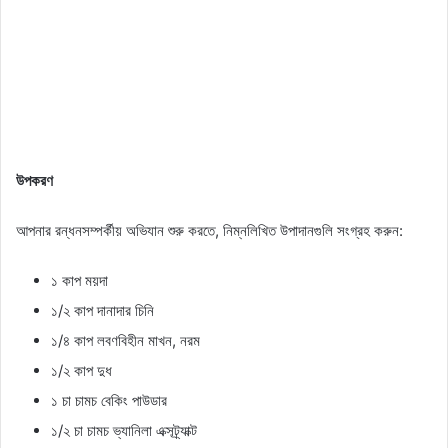
উপকরণ
আপনার রন্ধনসম্পর্কীয় অভিযান শুরু করতে, নিম্নলিখিত উপাদানগুলি সংগ্রহ করুন:
১ কাপ ময়দা
১/২ কাপ দানাদার চিনি
১/৪ কাপ লবণবিহীন মাখন, নরম
১/২ কাপ দুধ
১ চা চামচ বেকিং পাউডার
১/২ চা চামচ ভ্যানিলা এক্সট্র্যাক্ট