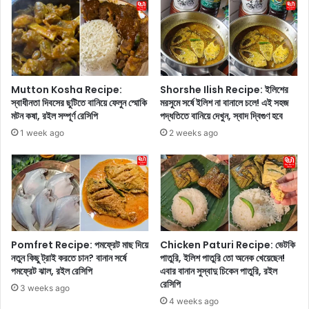
জে
?
নে
উ
নি
পে
ন
ক্ষা
ক
র
Mutton Kosha Recipe:
Shorshe Ilish Recipe: ইলিশের
বে
স্বাধীনতা দিবসের ছুটিতে বানিয়ে ফেলুন স্মোকি
মরসুমে সর্ষে ইলিশ না বানালে চলে! এই সহজ
ন
মটন কষা, রইল সম্পূর্ণ রেসিপি
পদ্ধতিতে বানিয়ে দেখুন, স্বাদ দ্বিগুণ হবে
না
1 week ago
2 weeks ago
,
ক্যা
ন্সা
রে
র
ল
ক্ষ
Pomfret Recipe: পমফ্রেট মাছ দিয়ে
Chicken Paturi Recipe: ভেটকি
ণ
নতুন কিছু ট্রাই করতে চান? বানান সর্ষে
পাতুরি, ইলিশ পাতুরি তো অনেক খেয়েছেন!
থা
পমফ্রেট ঝাল, রইল রেসিপি
এবার বানান সুস্বাদু চিকেন পাতুরি, রইল
ক
রেসিপি
তে
3 weeks ago
4 weeks ago
পা