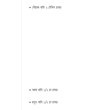
• পেঁয়াজ বাটা ২ টেবিল চামচ
• আদা বাটা ১/২ চা চামচ
• রসুন বাটা ১/২ চা চামচ