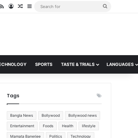
ube
stagram
RSS
Log In
Random Article
Sidebar
Search
for
ECHNOLOGY
SPORTS
TASTE & TRIALS
LANGUAGES
Tags
Bangla News
Bollywood
Bollywood news
Entertainment
Foods
Health
lifestyle
Mamata Banerjee
Politics
Technology