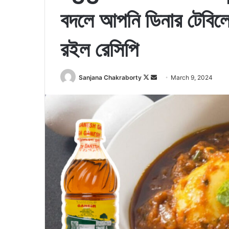
বদলে আপনি ডিনার টেবিলে 
রইল রেসিপি
Sanjana Chakraborty
F
S
March 9, 2024
o
e
l
n
l
d
o
a
w
n
o
e
n
m
X
a
i
l