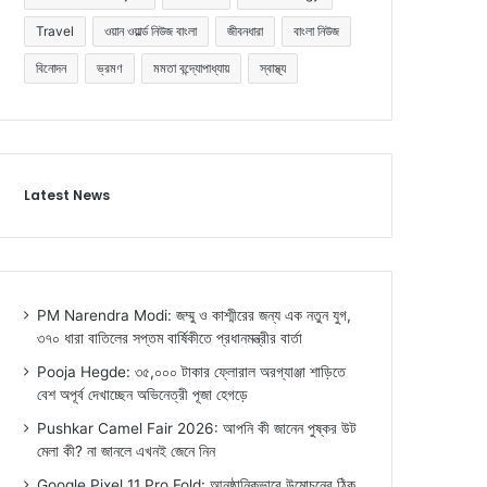
Travel
ওয়ান ওয়ার্ল্ড নিউজ বাংলা
জীবনধারা
বাংলা নিউজ
বিনোদন
ভ্রমণ
মমতা বন্দ্যোপাধ্যায়
স্বাস্থ্য
Latest News
PM Narendra Modi: জম্মু ও কাশ্মীরের জন্য এক নতুন যুগ,
৩৭০ ধারা বাতিলের সপ্তম বার্ষিকীতে প্রধানমন্ত্রীর বার্তা
Pooja Hegde: ৩৫,০০০ টাকার ফ্লোরাল অরগ্যাঞ্জা শাড়িতে
বেশ অপূর্ব দেখাচ্ছেন অভিনেত্রী পূজা হেগড়ে
Pushkar Camel Fair 2026: আপনি কী জানেন পুষ্কর উট
মেলা কী? না জানলে এখনই জেনে নিন
Google Pixel 11 Pro Fold: আনুষ্ঠানিকভাবে উন্মোচনের ঠিক