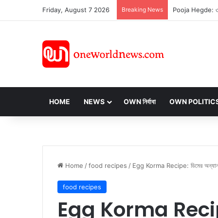
Friday, August 7 2026
Breaking News
HOME
NEWS
OWN নির্বাবা
OWN POLITIC
Home
/
food recipes
/
Egg Korma Recipe: ডিমের অন্যান্য প
food recipes
Egg Korma Recipe: 