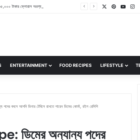
X
Pinterest
YouT
In
Pooja Hegde: ৩৫,০০০ টাকার ফ্লোরাল অরগ্যাঞ্জা শাড়িতে বেশ অপূর্ব দেখাচ্ছেন অভিনেত্রী পূজা হেগড়ে
S
ENTERTAINMENT
FOOD RECIPES
LIFESTYLE
T
দের বদলে আপনি ডিনার টেবিলে রাখতে পারেন ডিমের কোর্মা, রইল রেসিপি
ডিমের অন্যান্য পদের