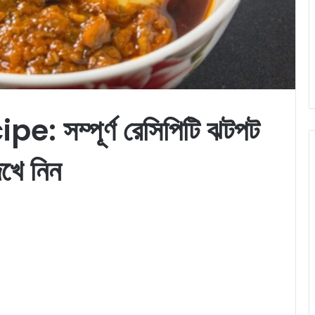
সম্পূর্ণ রেসিপিটি ঝটপট
েখে নিন