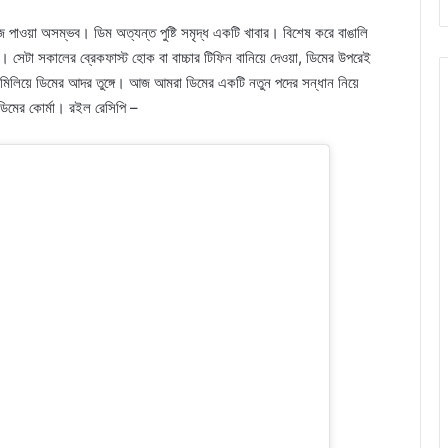
ে পাওয়া অসম্ভব। ডিম অত্যন্ত পুষ্টি সমৃদ্ধ একটি খাবার। বিশেষ করে বাঙালি
য়। সেটা সকালের ব্রেকফাস্ট হোক বা বাচ্চার টিফিন বানিয়ে দেওয়া, ডিমের উপরেই
, সবমিলিয়ে ডিমের আদর তুঙ্গে। আজ আমরা ডিমের একটি নতুন পদের সন্ধান নিয়ে
িমের কোর্মা। রইল রেসিপি –