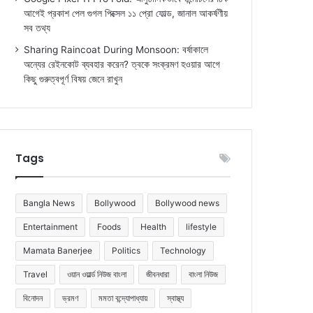
আগেই প্রকাশ পেল গুগল পিক্সেল ১১ প্রো ফোল্ড, জানাল আকর্ষণীয়
সব তথ্য
Sharing Raincoat During Monsoon: বর্ষাকালে
অন্যের রেইনকোট ব্যবহার করেন? ত্বকে সংক্রমণ হওয়ার আগে
কিছু গুরুত্বপূর্ণ বিষয় জেনে রাখুন
Tags
Bangla News
Bollywood
Bollywood news
Entertainment
Foods
Health
lifestyle
Mamata Banerjee
Politics
Technology
Travel
ওয়ান ওয়ার্ল্ড নিউজ বাংলা
জীবনধারা
বাংলা নিউজ
বিনোদন
ভ্রমণ
মমতা বন্দ্যোপাধ্যায়
স্বাস্থ্য