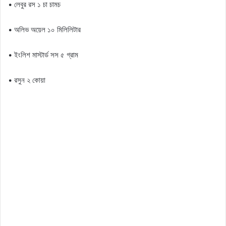
• লেবুর রস ১ চা চামচ
• অলিভ অয়েল ১০ মিলিলিটার
• ইংলিশ মাস্টার্ড সস ৫ গ্রাম
• রসুন ২ কোয়া