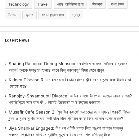
Technology
Travel
ওয়ান ওয়ার্ল্ড নিউজ বাংলা
জীবনধারা
বাংলা নিউজ
বিনোদন
ভ্রমণ
মমতা বন্দ্যোপাধ্যায়
স্বাস্থ্য
Latest News
Sharing Raincoat During Monsoon: বর্ষাকালে অন্যের রেইনকোট ব্যবহার
করেন? ত্বকে সংক্রমণ হওয়ার আগে কিছু গুরুত্বপূর্ণ বিষয় জেনে রাখুন
Kidney Disease Risk: কম বয়সে কিডনি রোগের ঝুঁকি কেন বাড়ছে এবং কীভাবে তা
এড়ানো যায়?
Ranojoy-Shyamoupti Divorce: অভিকার সঙ্গে কী প্রেম করছেন নায়ক রণজয়?
শ্যামৌপ্তির সঙ্গে তবে কী ৫ মাসেই ডিভোর্স? স্পষ্ট উত্তর রণজয়ের
Musafir Cafe Season 2: ‘মুসাফির ক্যাফে’ ভক্তদের জন্য সুখবর! পরবর্তী সিজনে
চন্দর ও সুধার সুখের সংসার দেখা যাবে নাকি প্রীতির কাছে ফিরে আসবে গল্পের নায়ক?
Jiya Shankar Engaged: বিগ বস ওটিটি খ্যাত জিয়া শঙ্কর বাগদান সম্পন্ন
করলেন, প্রেমিকের সাথে রোম্যান্টিক মুহূর্ত কাটাতে দেখা গেল অভিনেত্রীকে