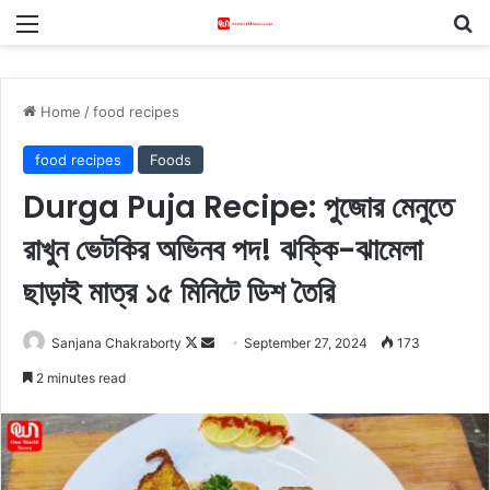
Menu
S
Home
/
food recipes
food recipes
Foods
Durga Puja Recipe: পুজোর মেনুতে
রাখুন ভেটকির অভিনব পদ! ঝক্কি-ঝামেলা
ছাড়াই মাত্র ১৫ মিনিটে ডিশ তৈরি
Sanjana Chakraborty
F
S
September 27, 2024
173
o
e
2 minutes read
l
n
l
d
o
a
w
n