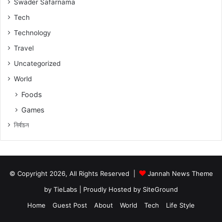
Swader Safarnama
Tech
Technology
Travel
Uncategorized
World
Foods
Games
নিৰ্বাচন
© Copyright 2026, All Rights Reserved |
Jannah News Theme
by TieLabs
| Proudly Hosted by
SiteGround
Home
Guest Post
About
World
Tech
Life Style