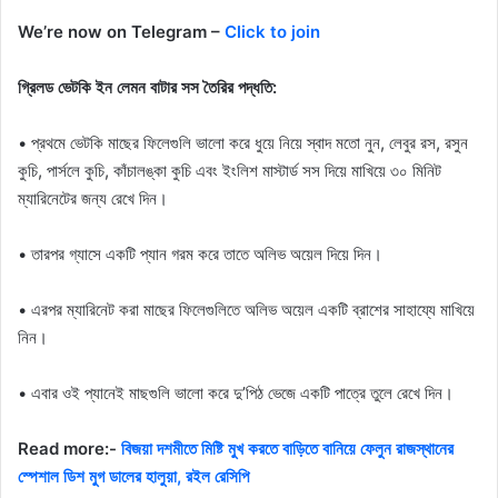
We’re now on Telegram –
Click to join
গ্রিলড ভেটকি ইন লেমন বাটার সস তৈরির পদ্ধতি:
• প্রথমে ভেটকি মাছের ফিলেগুলি ভালো করে ধুয়ে নিয়ে স্বাদ মতো নুন, লেবুর রস, রসুন
কুচি, পার্সলে কুচি, কাঁচালঙ্কা কুচি এবং ইংলিশ মাস্টার্ড সস দিয়ে মাখিয়ে ৩০ মিনিট
ম্যারিনেটের জন্য রেখে দিন।
• তারপর গ্যাসে একটি প্যান গরম করে তাতে অলিভ অয়েল দিয়ে দিন।
• এরপর ম্যারিনেট করা মাছের ফিলেগুলিতে অলিভ অয়েল একটি ব্রাশের সাহায্যে মাখিয়ে
নিন।
• এবার ওই প্যানেই মাছগুলি ভালো করে দু’পিঠ ভেজে একটি পাত্রে তুলে রেখে দিন।
Read more:-
বিজয়া দশমীতে মিষ্টি মুখ করতে বাড়িতে বানিয়ে ফেলুন রাজস্থানের
স্পেশাল ডিশ মুগ ডালের হালুয়া, রইল রেসিপি