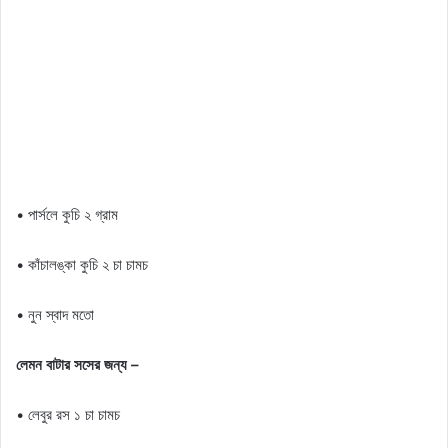
• পার্সলে কুচি ২ গ্রাম
• কাঁচালঙ্কা কুচি ২ চা চামচ
• নুন স্বাদ মতো
লেমন বাটার সসের জন্য –
• লেবুর রস ১ চা চামচ