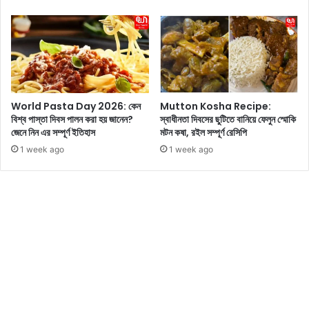
ভ
হ
ক্ত
য়ে
রা
ছে
চ
ন
ল
শে
চ্চি
হ
ত্রে
না
World Pasta Day 2026: কেন
Mutton Kosha Recipe:
র
জ
বিশ্ব পাস্তা দিবস পালন করা হয় জানেন?
স্বাধীনতা দিবসের ছুটিতে বানিয়ে ফেলুন স্মোকি
মু
গি
জেনে নিন এর সম্পূর্ণ ইতিহাস
মটন কষা, রইল সম্পূর্ণ রেসিপি
ক্তি
ল
উ
1 week ago
1 week ago
,
দ
অ
যা
ভি
প
নে
ন
ত্রী
ক
র
রে
সৌ
,
ন্দ
আ
র্য
ত
দে
শ
খে
বা