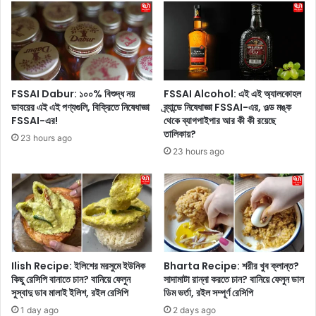
s
i
e
n
:
g
দে
L
ভা
o
রা
o
FSSAI Dabur: ১০০% বিশুদ্ধ নয়
FSSAI Alcohol: এই এই অ্যালকোহল
মু
k
ডাবরের এই এই পণ্যগুলি, বিক্রিতে নিষেধাজ্ঞা
ব্র্যান্ডে নিষেধাজ্ঞা FSSAI-এর, ওল্ড মঙ্ক
ভি
:
FSSAI-এর!
থেকে ব্যাগপাইপার আর কী কী রয়েছে
র
সা
তালিকায়?
23 hours ago
রি
দা
23 hours ago
লি
অ
জে
ফ
জু
শো
নি
ল্ডা
য়
র
র
পো
এ
শা
ন
কে
Ilish Recipe: ইলিশের মরসুমে ইউনিক
Bharta Recipe: শরীর খুব ক্লান্ত?
টি
হা
কিছু রেসিপি বানাতে চান? বানিয়ে ফেলুন
সাদামাটা রান্না করতে চান? বানিয়ে ফেলুন ডাল
আ
সুস্বাদু ডাব মালাই ইলিশ, রইল রেসিপি
ডিম ভর্তা, রইল সম্পূর্ণ রেসিপি
জি
র
র
1 day ago
2 days ago