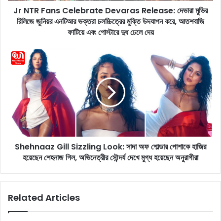
Jr NTR Fans Celebrate Devaras Release: দেভারা মুভির
C
রিলিজে জুনিয়র এনটিআর ভক্তরা চলচ্চিত্রের মুক্তি উদযাপন করে, আতশবাজি
e
l
ফাটিয়ে এবং পোস্টারে দুধ ঢেলে দেয়
e
b
S
r
h
a
e
t
h
e
n
D
a
e
a
v
z
a
G
r
Shehnaaz Gill Sizzling Look: সাদা অফ শোল্ডার পোশাকে হাজির
i
a
হয়েছেন শেহনাজ গিল, অভিনেত্রীর সৌন্দর্য দেখে মুগ্ধ হয়েছেন অনুরাগীরা
l
s
l
R
S
e
i
Related Articles
l
z
e
z
a
l