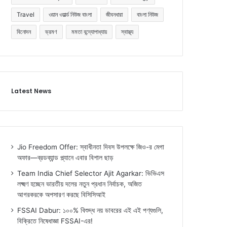
Travel
ওয়ান ওয়ার্ল্ড নিউজ বাংলা
জীবনধারা
বাংলা নিউজ
বিনোদন
ভ্রমণ
মমতা বন্দ্যোপাধ্যায়
স্বাস্থ্য
Latest News
Jio Freedom Offer: স্বাধীনতা দিবস উপলক্ষে জিও-র মেগা
অফার—ব্রডব্যান্ড প্ল্যানে এবার বিশাল ছাড়
Team India Chief Selector Ajit Agarkar: ভিভিএস
লক্ষ্মণ হচ্ছেন ভারতীয় দলের নতুন প্রধান নির্বাচক, অজিত
আগরকরকে অপসারণ করছে বিসিসিআই
FSSAI Dabur: ১০০% বিশুদ্ধ নয় ডাবরের এই এই পণ্যগুলি,
বিক্রিতে নিষেধাজ্ঞা FSSAI-এর!