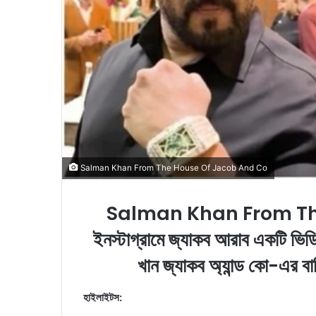
l
Salman Khan From The House Of Jacob And Co
Salman Khan From Th
ইনস্টাগ্রামে জ্যাকব আরাব একটি ভিডি
খান জ্যাকব অ্যান্ড কো-এর বাড
হাইলাইটস: