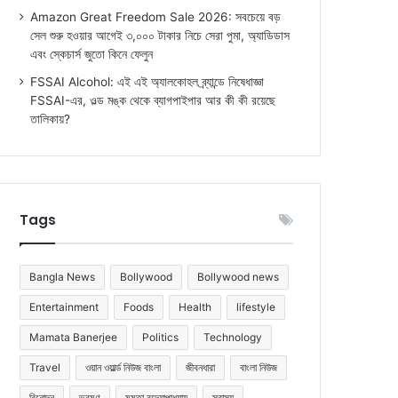
Amazon Great Freedom Sale 2026: সবচেয়ে বড়
সেল শুরু হওয়ার আগেই ৩,০০০ টাকার নিচে সেরা পুমা, অ্যাডিডাস
এবং স্কেচার্স জুতো কিনে ফেলুন
FSSAI Alcohol: এই এই অ্যালকোহল ব্র্যান্ডে নিষেধাজ্ঞা
FSSAI-এর, ওল্ড মঙ্ক থেকে ব্যাগপাইপার আর কী কী রয়েছে
তালিকায়?
Tags
Bangla News
Bollywood
Bollywood news
Entertainment
Foods
Health
lifestyle
Mamata Banerjee
Politics
Technology
Travel
ওয়ান ওয়ার্ল্ড নিউজ বাংলা
জীবনধারা
বাংলা নিউজ
বিনোদন
ভ্রমণ
মমতা বন্দ্যোপাধ্যায়
স্বাস্থ্য