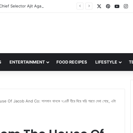
X
Pinterest
YouT
In
Team India Chief Selector Ajit Agarkar: ভিভিএস লক্ষ্মণ হচ্ছেন ভারতীয় দলের নতুন প্রধান নির্বাচক, অজিত আগরকরকে অপসারণ করছে বিসিসিআই
S
ENTERTAINMENT
FOOD RECIPES
LIFESTYLE
T
 Jacob And Co: সালমান খানকে ৭১৪টি হীরে দিয়ে ঘড়ি পরতে দেখা গেছে, এটা