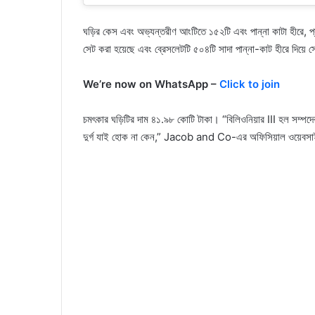
ঘড়ির কেস এবং অভ্যন্তরীণ আংটিতে ১৫২টি এবং পান্না কাটা হীরে, প্রতিট
সেট করা হয়েছে এবং ব্রেসলেটটি ৫০৪টি সাদা পান্না-কাট হীরে দিয়ে সে
We’re now on WhatsApp –
Click to join
চমৎকার ঘড়িটির দাম ৪১.৯৮ কোটি টাকা। “বিলিওনিয়ার III হল সম্পদের
দুর্গ যাই হোক না কেন,” Jacob and Co-এর অফিসিয়াল ওয়েবসাইটে