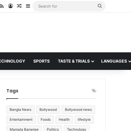
ube
stagram
RSS
Log In
Random Article
Sidebar
Search
for
ECHNOLOGY
SPORTS
TASTE & TRIALS
LANGUAGES
Tags
Bangla News
Bollywood
Bollywood news
Entertainment
Foods
Health
lifestyle
Mamata Banerjee
Politics
Technology