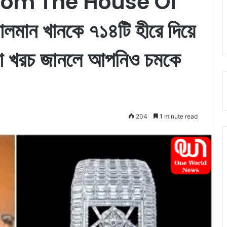
om The House Of
ন খানকে ৭১৪টি হীরে দিয়ে
এটা খরচ জানলে আপনিও চমকে
204
1 minute read