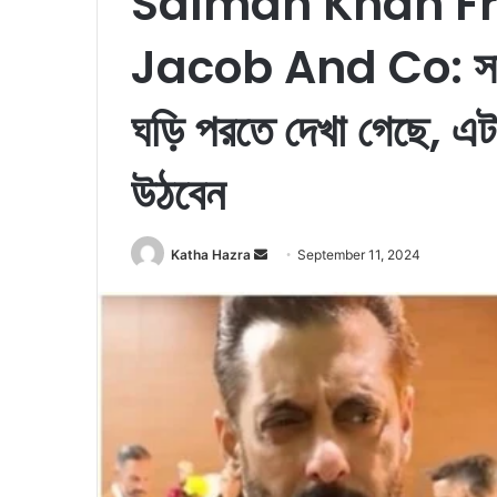
Salman Khan Fr
Jacob And Co: সালমা
ঘড়ি পরতে দেখা গেছে, 
উঠবেন
Katha Hazra
S
September 11, 2024
e
n
d
a
n
e
m
a
i