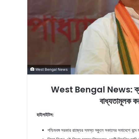
l
West Bengal News
West Bengal News: ক্লাস শুর
বাধ্যতামূলক কর
হাইলাইটস:
পশ্চিমবঙ্গ সরকার রাজ্যের সমস্ত স্কুলে সকালের সমাবেশে বন্দে