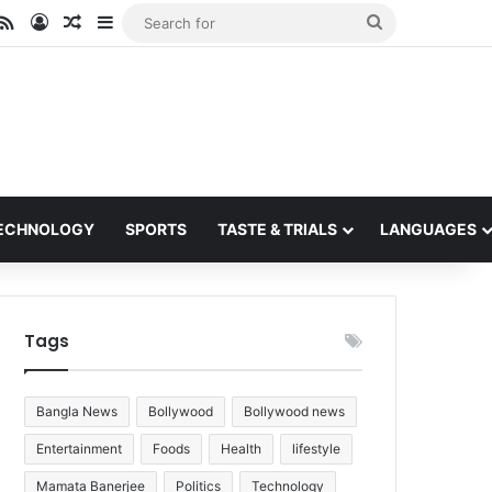
ube
stagram
RSS
Log In
Random Article
Sidebar
Search
for
ECHNOLOGY
SPORTS
TASTE & TRIALS
LANGUAGES
Tags
Bangla News
Bollywood
Bollywood news
Entertainment
Foods
Health
lifestyle
Mamata Banerjee
Politics
Technology