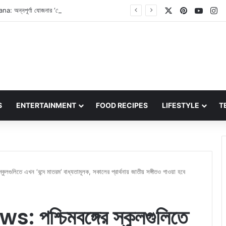
X
Pinterest
YouT
In
Annapurna Yojana: অন্নপূর্ণা যোজনার ‘ভেরিফিকেশন’ নিয়ে এবার বিরাট ঘোষণা মুখ্যমন্ত্রীর! কবে টাকা পাবেন? বিশদ জানালেন শুভেন্দু অধিকারী
S
ENTERTAINMENT
FOOD RECIPES
LIFESTYLE
T
ুলিতে এখন ‘বন্দে মাতরম’ বাধ্যতামূলক, সকালের প্রার্থনায় জাতীয় সঙ্গীতও গাওয়া হবে
শ্চিমবঙ্গের স্কুলগুলিতে