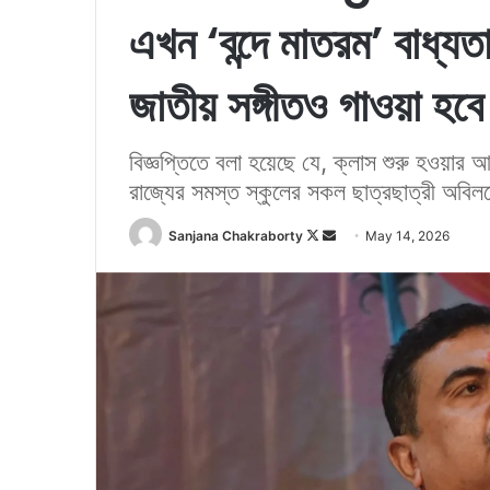
এখন ‘বন্দে মাতরম’ বাধ্যত
জাতীয় সঙ্গীতও গাওয়া হবে
বিজ্ঞপ্তিতে বলা হয়েছে যে, ক্লাস শুরু হওয়ার 
রাজ্যের সমস্ত স্কুলের সকল ছাত্রছাত্রী অবিল
Sanjana Chakraborty
F
S
May 14, 2026
o
e
l
n
l
d
o
a
w
n
o
e
n
m
X
a
i