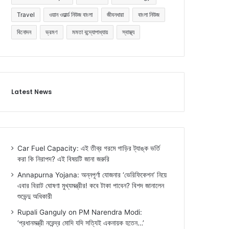
Travel
ওয়ান ওয়ার্ল্ড নিউজ বাংলা
জীবনধারা
বাংলা নিউজ
বিনোদন
ভ্রমণ
মমতা বন্দ্যোপাধ্যায়
স্বাস্থ্য
Latest News
Car Fuel Capacity: এই তীব্র গরমে গাড়ির ট্যাঙ্ক ভর্তি
করা কি নিরাপদ? এই বিষয়টি জানা জরুরি
Annapurna Yojana: অন্নপূর্ণা যোজনার ‘ভেরিফিকেশন’ নিয়ে
এবার বিরাট ঘোষণা মুখ্যমন্ত্রীর! কবে টাকা পাবেন? বিশদ জানালেন
শুভেন্দু অধিকারী
Rupali Ganguly on PM Narendra Modi:
‘প্রধানমন্ত্রী নরেন্দ্র মোদি যদি সত্যিই একনায়ক হতেন…’