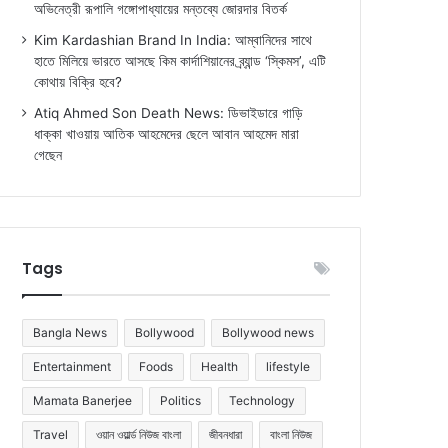
অভিনেত্রী রূপালি গঙ্গোপাধ্যায়ের মন্তব্যে জোরদার বিতর্ক
Kim Kardashian Brand In India: আম্বানিদের সাথে
হাতে মিলিয়ে ভারতে আসছে কিম কার্দাশিয়ানের ব্র্যান্ড ‘স্কিমস’, এটি
কোথায় বিক্রি হবে?
Atiq Ahmed Son Death News: ডিভাইডারে গাড়ি
ধাক্কা খাওয়ায় আতিক আহমেদের ছেলে আবান আহমেদ মারা
গেছেন
Tags
Bangla News
Bollywood
Bollywood news
Entertainment
Foods
Health
lifestyle
Mamata Banerjee
Politics
Technology
Travel
ওয়ান ওয়ার্ল্ড নিউজ বাংলা
জীবনধারা
বাংলা নিউজ