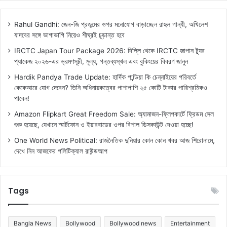
Rahul Gandhi: জেন-জি প্রজন্মের ওপর মনোযোগ বাড়াচ্ছেন রাহুল গান্ধী, অখিলেশ
যাদবের সঙ্গে ভাগাভাগি নিয়েও শীঘ্রই চূড়ান্ত হবে
IRCTC Japan Tour Package 2026: দিল্লি থেকে IRCTC জাপান ট্যুর
প্যাকেজ ২০২৬-এর ভ্রমণসূচী, মূল্য, গন্তব্যস্থল এবং বুকিংয়ের বিবরণ জানুন
Hardik Pandya Trade Update: হার্দিক পান্ডিয়া কি চেন্নাইয়ের পরিবর্তে
কেকেআরে যোগ দেবেন? তিনি অধিনায়কত্বের পাশাপাশি ২৫ কোটি টাকার পারিশ্রমিকও
পাবেন!
Amazon Flipkart Great Freedom Sale: অ্যামাজন-ফ্লিপকার্টে ফ্রিডম সেল
শুরু হয়েছে, যেখানে স্মার্টফোন ও ইয়ারবাডের ওপর বিশাল ডিসকাউন্ট দেওয়া হচ্ছে!
One World News Political: রাজনৈতিক দুনিয়ার কোন কোন খবর আজ শিরোনামে,
দেখে নিন আজকের পলিটিক্যাল রাউন্ডআপ
Tags
Bangla News
Bollywood
Bollywood news
Entertainment