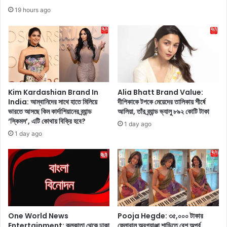
রি
এ
19 hours ago
কা
বং
র
তা
জা
রা
র্সি
সু
তে
তা
ও
রি
পা
য়া
কি
কে
Kim Kardashian Brand In
Alia Bhatt Brand Value:
স্তা
India: আম্বানিদের সাথে হাতে মিলিয়ে
দীপিকাকে টপকে মেয়েদের তালিকায় শীর্ষে
ক্যা
ভারতে আসছে কিম কার্দাশিয়ানের ব্র্যান্ড
আলিয়া, তাঁর ব্র্যান্ড ভ্যালু ৮৯২ কোটি টাকা
ন
জু
‘স্কিমস’, এটি কোথায় বিক্রি হবে?
কে
য়া
1 day ago
হা
ল
1 day ago
রা
ফ্যা
লো
শ
,
নে
কে
ব
এ
ল
ই
আ
সৌ
উ
One World News
Pooja Hegde: ৩৫,০০০ টাকার
র
ট
Entertainment: কলকাতা থেকে ঢাকা
ফ্লোরাল অরগ্যাঞ্জা শাড়িতে বেশ অপূর্ব