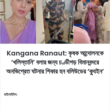
o
e
n
m
X
a
i
l
Kangana Ranaut: কৃষক আন্দোলনকে
‘খলিস্তানি’ বলার জন্য চণ্ডীগড় বিমানবন্দরে
অনভিপ্রেত ঘটনার শিকার হন বলিউডের ‘ক্যুইন’
হাইলাইটস: