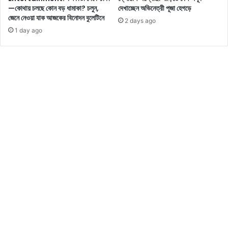
ভ
ফি
—কোথায় চলছে কোন বড় ধামাকা? চলুন,
দেখাচ্ছেন অভিনেত্রী পূজা হেগড়ে
নে
টে
জেনে নেওয়া যাক আজকের বিনোদন বুলেটিনে
2 days ago
ত্রা
দে
1 day ago
ভা
খা
ল
গে
কা
ছে
র
?