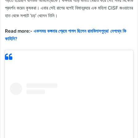
পড়তে হয়েছিল বলিউড অভিনেত্রীকে। কঙ্গনার গাড়ি কার্যত ঘেরাও করে সেই সময় বিক্ষোভ
প্রদর্শন করেন কৃষকরা। এবার সেই রাগের বশেই বিমানবন্দরে এক মহিলা CISF জওয়ানের
হাত থেকে সপাটে ‘চড়’ খেলেন তিনি।
Read more:-
একসময় কঙ্গনার প্রেমে পাগল ছিলেন রামবিলাসপুত্র! নেপথ্যে কি
কাহিনি?