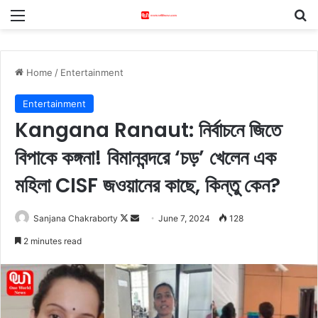
Menu
S
Home
/
Entertainment
Entertainment
Kangana Ranaut: নির্বাচনে জিতে
বিপাকে কঙ্গনা! বিমানবন্দরে ‘চড়’ খেলেন এক
মহিলা CISF জওয়ানের কাছে, কিন্তু কেন?
Sanjana Chakraborty
F
S
June 7, 2024
128
o
e
2 minutes read
l
n
l
d
o
a
w
n