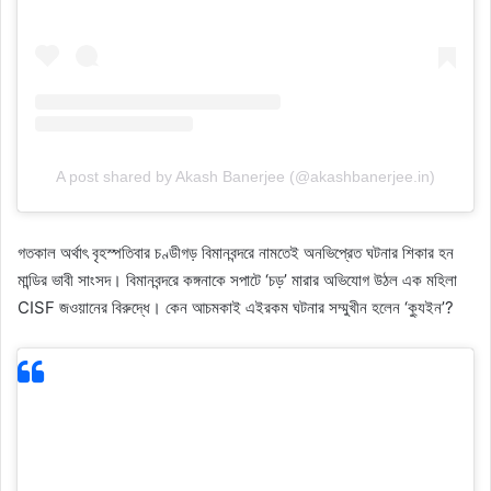
A post shared by Akash Banerjee (@akashbanerjee.in)
গতকাল অর্থাৎ বৃহস্পতিবার চণ্ডীগড় বিমানবন্দরে নামতেই অনভিপ্রেত ঘটনার শিকার হন
মান্ডির ভাবী সাংসদ। বিমানবন্দরে কঙ্গনাকে সপাটে ‘চড়’ মারার অভিযোগ উঠল এক মহিলা
CISF জওয়ানের বিরুদ্ধে। কেন আচমকাই এইরকম ঘটনার সম্মুখীন হলেন ‘ক্যুইন’?