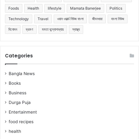
Foods
Health
lifestyle
Mamata Banerjee
Politics
Technology
Travel
ওয়ান ওয়ার্ল্ড নিউজ বাংলা
জীবনধারা
বাংলা নিউজ
বিনোদন
ভ্রমণ
মমতা বন্দ্যোপাধ্যায়
স্বাস্থ্য
Categories
Bangla News
Books
Business
Durga Puja
Entertainment
food recipes
health