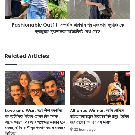
:
n
সৌ
a
র
b
ভ
Fashionable Outfit: সম্প্রতি কারিনা কাপুর এবং তারা সুতারিয়াকে
l
নে
ক্যাজুয়াল ফ্যাশনেবল আউটফিটে দেখা গেছে
e
ত্রা
O
ভা
u
ল
t
Related Articles
কা
f
র
i
ভা
t
র
:
তে
স
র
ম্প্র
প
তি
র
কা
এ
রি
Love and War: সঞ্জয় লীলা বনশালির
Alliance Winner: আলি গোনিকে
বা
না
বহু প্রতীক্ষিত পিরিয়ড রোমান্স ফিল্ম “লাভ
হারিয়ে অ্যালায়েন্স জিতলেন মিনি মাথুর, ট্রফির
র
কা
অ্যান্ড ওয়ার”-এর জন্য অপেক্ষার অবসান হতে
সঙ্গে পেলেন নগদ ৫০ লক্ষ টাকাও
আ
পু
চলেছে, ছবির ফার্স্ট লুক প্রকাশ করতে চলেছেন
22 hours ago
মে
র
নির্মাতারা