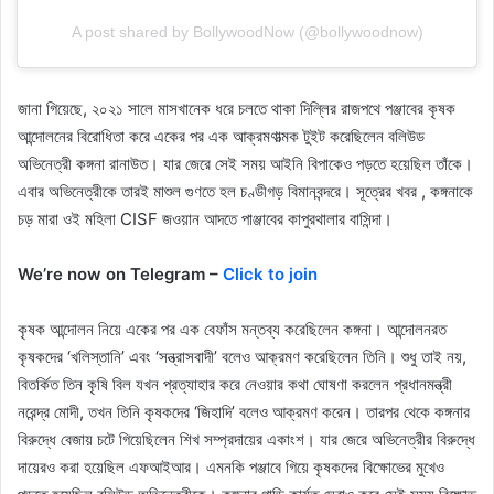
A post shared by BollywoodNow (@bollywoodnow)
জানা গিয়েছে, ২০২১ সালে মাসখানেক ধরে চলতে থাকা দিল্লির রাজপথে পঞ্জাবের কৃষক
আন্দোলনের বিরোধিতা করে একের পর এক আক্রমণাত্মক টুইট করেছিলেন বলিউড
অভিনেত্রী কঙ্গনা রানাউত। যার জেরে সেই সময় আইনি বিপাকেও পড়তে হয়েছিল তাঁকে।
এবার অভিনেত্রীকে তারই মাশুল গুণতে হল চণ্ডীগড় বিমানবন্দরে। সূত্রের খবর , কঙ্গনাকে
চড় মারা ওই মহিলা CISF জওয়ান আদতে পাঞ্জাবের কাপুরথালার বাসিন্দা।
We’re now on Telegram –
Click to join
কৃষক আন্দোলন নিয়ে একের পর এক বেফাঁস মন্তব্য করেছিলেন কঙ্গনা। আন্দোলনরত
কৃষকদের ‘খলিস্তানি’ এবং ‘সন্ত্রাসবাদী’ বলেও আক্রমণ করেছিলেন তিনি। শুধু তাই নয়,
বিতর্কিত তিন কৃষি বিল যখন প্রত্যাহার করে নেওয়ার কথা ঘোষণা করলেন প্রধানমন্ত্রী
নরেন্দ্র মোদী, তখন তিনি কৃষকদের ‘জিহাদি’ বলেও আক্রমণ করেন। তারপর থেকে কঙ্গনার
বিরুদ্ধে বেজায় চটে গিয়েছিলেন শিখ সম্প্রদায়ের একাংশ। যার জেরে অভিনেত্রীর বিরুদ্ধে
দায়েরও করা হয়েছিল এফআইআর। এমনকি পঞ্জাবে গিয়ে কৃষকদের বিক্ষোভের মুখেও