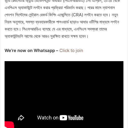
ফান্ড রেগুলেটরি অ্যান্ড ডেভেলপমেন্ট অথরিটি (পিএফআরডিএ) ১লা এপ্রিল, ২০২৪ থেকে
এনপিএস অ্যাকাউন্টে লগইন করার প্রক্রিয়া পরিবর্তন করছে। পরের মাসে ন্যাশনাল
পেনশন সিস্টেমের সেন্ট্রাল রেকর্ড কিপিং এজেন্সিতে (CRA) লগইন করতে হবে। নতুন
নিয়ম অনুসারে, সমস্ত ব্যবহারকারীকে পাসওয়ার্ড ছাড়াও আধার ওটিপির মাধ্যমে লগইন
করতে হবে। পিএফআরডিএ বলেছে যে এর মাধ্যমে, এনপিএস সদস্যরা তাদের
অ্যাকাউন্টগুলি আগের থেকে আরও সুরক্ষিত রাখতে সক্ষম হবেন।
We’re now on Whatsapp –
Click to join