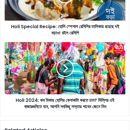
p
e
c
i
Holi Special Recipe: হোলি স্পেশাল রেসিপির তালিকায় রয়েছে দই
a
বড়াও! রইল রেসিপি
l
R
e
H
c
o
i
l
p
i
e
2
:
0
হো
2
লি
4
স্পে
:
শা
Holi 2024: কম টাকায় হোলির কেনাকাটা করতে চান? দিল্লির এই
ক
ল
বাজারগুলিতে যান, আপনি সবকিছু সস্তায় পাবেন জেনে নিন
ম
রে
টা
সি
কা
পি
য়
র