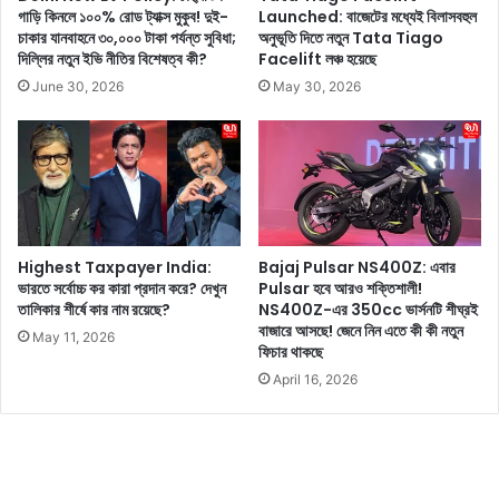
গাড়ি কিনলে ১০০% রোড ট্যাক্স মুকুব! দুই-
Launched: বাজেটের মধ্যেই বিলাসবহুল
লি
চাকার যানবাহনে ৩০,০০০ টাকা পর্যন্ত সুবিধা;
অনুভূতি দিতে নতুন Tata Tiago
তে
দিল্লির নতুন ইভি নীতির বিশেষত্ব কী?
Facelift লঞ্চ হয়েছে
যা
ন
June 30, 2026
May 30, 2026
,
আ
প
নি
স
ব
কি
Highest Taxpayer India:
Bajaj Pulsar NS400Z: এবার
ছু
ভারতে সর্বোচ্চ কর কারা প্রদান করে? দেখুন
Pulsar হবে আরও শক্তিশালী!
স
তালিকার শীর্ষে কার নাম রয়েছে?
NS400Z-এর 350cc ভার্সনটি শীঘ্রই
স্তা
বাজারে আসছে! জেনে নিন এতে কী কী নতুন
May 11, 2026
য়
ফিচার থাকছে
পা
April 16, 2026
বে
ন
জে
নে
নি