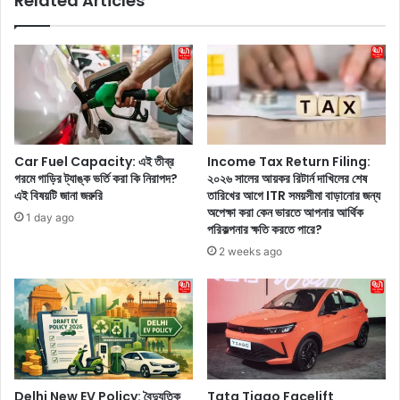
Related Articles
হো
তা
লি
লি
র
কা
কে
য়
না
র
কা
য়ে
টা
ছে
ক
দ
র
Car Fuel Capacity: এই তীব্র
Income Tax Return Filing:
ই
তে
গরমে গাড়ির ট্যাঙ্ক ভর্তি করা কি নিরাপদ?
২০২৬ সালের আয়কর রিটার্ন দাখিলের শেষ
ব
চা
এই বিষয়টি জানা জরুরি
তারিখের আগে ITR সময়সীমা বাড়ানোর জন্য
ড়া
ন
অপেক্ষা করা কেন ভারতে আপনার আর্থিক
1 day ago
ও
?
পরিকল্পনার ক্ষতি করতে পারে?
!
দি
2 weeks ago
র
ল্লি
ই
র
ল
এ
রে
ই
সি
বা
পি
জা
র
গু
Delhi New EV Policy: বৈদ্যুতিক
Tata Tiago Facelift