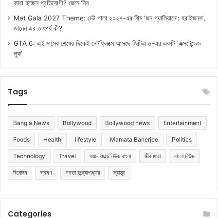
কারা হচ্ছেন প্রতিযোগী? জেনে নিন
Met Gala 2027 Theme: মেট গালা ২০২৭-এর থিম ‘জন গ্যালিয়ানো: হরাইজনস’,
জানেন এর তাৎপর্য কী?
GTA 6: এই মাসের শেষের দিকেই নেটফ্লিক্সে আসছে জিটিএ ৬-এর একটি ‘এক্সটেন্ডেড
লুক’
Tags
Bangla News
Bollywood
Bollywood news
Entertainment
Foods
Health
lifestyle
Mamata Banerjee
Politics
Technology
Travel
ওয়ান ওয়ার্ল্ড নিউজ বাংলা
জীবনধারা
বাংলা নিউজ
বিনোদন
ভ্রমণ
মমতা বন্দ্যোপাধ্যায়
স্বাস্থ্য
Categories