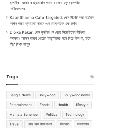
মালাইকা অরোরার গ্ল্যামারাস অবতার দেখে চক্ষু চড়কগাছ
নেটিজেনদের
Kapil Sharma Cafe Targeted: কেন টার্গেট করা হয়েছিল
কপিল শর্মার ক্যাফে? সামনে এল বিস্ফোরক এক তথ্য
Dipika Kakar: কেন মুসলিম ধর্ম বেছে নিয়েছিলেন দীপিকা
কক্কর? আসল কারণ শোয়েব ইব্রাহিমের সঙ্গে বিয়ে ছিল না, তবে
কী? বিশদ জানুন
Tags
Bangla News
Bollywood
Bollywood news
Entertainment
Foods
Health
lifestyle
Mamata Banerjee
Politics
Technology
Travel
ওয়ান ওয়ার্ল্ড নিউজ বাংলা
জীবনধারা
বাংলা নিউজ