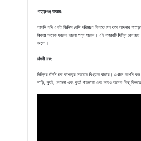
পাহাড়গঞ্জ বাজার:
আপনি যদি একই জিনিস বেশি পরিমাণে কিনতে চান তবে আপনার পাহাড়গ
টাকায় অনেক ধরনের ভালো পণ্য পাবেন। এই বাজারটি দিল্লি রেলওয
ভালো।
চাঁদনী চক:
দিল্লির চাঁদনি চক কাপড়ের সবচেয়ে বিখ্যাত বাজার। এখানে আপনি 
শাড়ি, স্যুট, লেহেঙ্গা এবং কুর্তা পায়জামা এবং আরও অনেক কিছু কিনত