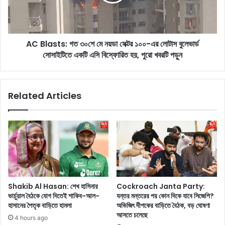
s
x
t
i
s
t
:
P
AC Blasts: গত ৩০শে মে নয়ডা সেক্টর ১০০-এর লোটাস বুলেভার্ড
গ
o
সোসাইটিতে একটি এসি বিস্ফোরিত হয়, পুরো খবরটি পড়ুন
ত
l
৩
l
০
:
শে
Related Articles
এ
মে
ক্সি
ন
ট
য়
পো
ডা
ল
সে
প্র
ক্ট
কা
র
শ্যে
১
আ
০
Shakib Al Hasan: শেখ হাসিনার
Cockroach Janta Party:
স
০
ভার্চুয়াল বৈঠকে যোগ দিতেই শাকিব-আল-
যন্তর মন্তরের পর কোন দিকে যাবে সিজেপি?
তে
-
হাসানের পৈতৃক বাড়িতে হামলা
অভিজিৎ দীপকের বাড়িতে বৈঠক, বড় ঘোষণা
ই
এ
আসতে চলেছে
4 hours ago
জ
র