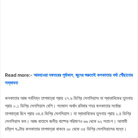
Read more:-
আবহাওয়া দফতরের পূর্বাভাস, জুনের শুরুতেই কলকাতায় বর্ষা পৌঁছানোর
সম্ভাবনা
কলকাতার আজ সর্বনিম্ন তাপমাত্রা প্রায় ২৭.৯ ডিগ্রি সেলসিয়াস৷ যা স্বাভাবিকের তুলনায়
প্রায় ০.১ ডিগ্রি সেলসিয়াস বেশি। গতকাল অর্থাৎ রবিবার শহর কলকাতার সর্বোচ্চ
তাপমাত্রা ছিল প্রায় ৩৪.৪ ডিগ্রি সেলসিয়াস। যা স্বাভাবিকের তুলনায় প্রায় ১.৪ ডিগ্রি
সেলসিয়াস কম। আজ বাতাসে জলীয় বাষ্পের পরিমাণও ৬৬ থেকে ৯২ শতাংশ। আগামী
চব্বিশ ঘণ্টায় কলকাতার তাপমাত্রা থাকবে ২৮ থেকে ৩৫ ডিগ্রি সেলসিয়াসের মধ্যে।