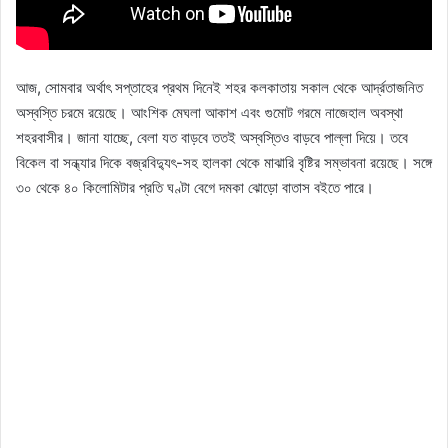
আজ, সোমবার অর্থাৎ সপ্তাহের প্রথম দিনেই শহর কলকাতায় সকাল থেকে আর্দ্রতাজনিত
অস্বস্তি চরমে রয়েছে। আংশিক মেঘলা আকাশ এবং গুমোট গরমে নাজেহাল অবস্থা
শহরবাসীর। জানা যাচ্ছে, বেলা যত বাড়বে ততই অস্বস্তিও বাড়বে পাল্লা দিয়ে। তবে
বিকেল বা সন্ধ্যার দিকে বজ্রবিদ্যুৎ-সহ হালকা থেকে মাঝারি বৃষ্টির সম্ভাবনা রয়েছে। সঙ্গে
৩০ থেকে ৪০ কিলোমিটার প্রতি ঘণ্টা বেগে দমকা ঝোড়ো বাতাস বইতে পারে।