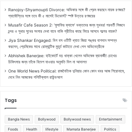
Ranojoy-Shyamoupti Divorce: অভিকার সঙ্গে কী প্রেম করছেন নায়ক রণজয়?
শ্যামৌপ্তির সঙ্গে তবে কী ৫ মাসেই ডিভোর্স? স্পষ্ট উত্তর রণজয়ের
Musafir Cafe Season 2: ‘মুসাফির ক্যাফে’ ভক্তদের জন্য সুখবর! পরবর্তী সিজনে
চন্দর ও সুধার সুখের সংসার দেখা যাবে নাকি প্রীতির কাছে ফিরে আসবে গল্পের নায়ক?
Jiya Shankar Engaged: বিগ বস ওটিটি খ্যাত জিয়া শঙ্কর বাগদান সম্পন্ন
করলেন, প্রেমিকের সাথে রোম্যান্টিক মুহূর্ত কাটাতে দেখা গেল অভিনেত্রীকে
Abhishek Banerjee: হাইকোর্টে বড় ধাক্কা খেলেন অভিষেক ব্যানার্জী! চোখের
চিকিৎসার জন্য তাঁকে বিদেশ যাওয়ার অনুমতি দিল না আদালত
One World News Political: রাজনৈতিক দুনিয়ার কোন কোন খবর আজ শিরোনামে,
দেখে নিন আজকের পলিটিক্যাল রাউন্ডআপ
Tags
Bangla News
Bollywood
Bollywood news
Entertainment
Foods
Health
lifestyle
Mamata Banerjee
Politics