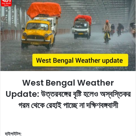
o
a
w
n
o
e
n
m
X
a
i
l
West Bengal Weather
Update: উত্তরবঙ্গের বৃষ্টি হলেও অস্বস্তিকর
গরম থেকে রেহাই পাচ্ছে না দক্ষিণবঙ্গবাসী
হাইলাইটস: