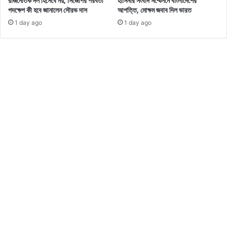
রাজনৈতিক দল হিসেবে নয়, সিজেপির পরবর্তী
হাসিনার সংবাদ সম্মেলনে বাংলাদেশের
মূ
হ
পদক্ষেপ কী হবে জানালেন সৌরভ দাস
আপত্তি, মোক্ষম জবাব দিল ভারত
লে
য়
1 day ago
1 day ago
র
,
সে
পু
কে
রো
ন্ড
খ
ই
ব
ন
র
ক
টি
ম্যা
প
ন্ড
ড়ু
?
ন