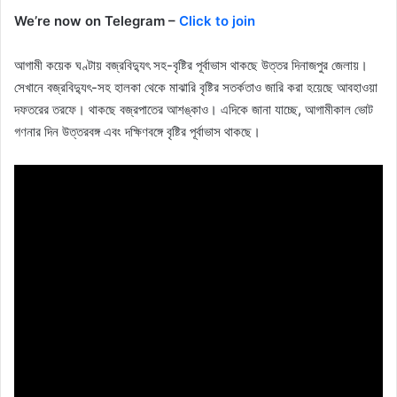
We’re now on Telegram –
Click to join
আগামী কয়েক ঘণ্টায় বজ্রবিদ্যুৎ সহ-বৃষ্টির পূর্বাভাস থাকছে উত্তর দিনাজপুর জেলায়।
সেখানে বজ্রবিদ্যুৎ-সহ হালকা থেকে মাঝারি বৃষ্টির সতর্কতাও জারি করা হয়েছে আবহাওয়া
দফতরের তরফে। থাকছে বজ্রপাতের আশঙ্কাও। এদিকে জানা যাচ্ছে, আগামীকাল ভোট
গণনার দিন উত্তরবঙ্গ এবং দক্ষিণবঙ্গে বৃষ্টির পূর্বাভাস থাকছে।