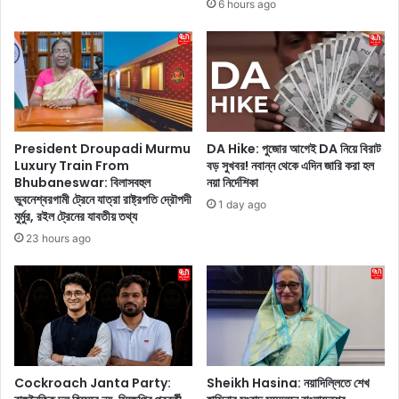
6 hours ago
রু
লো
রি
টা
বৈ
স
ঠ
বু
ক
লে
অ
ভা
ভি
র্ড
ষে
সো
President Droupadi Murmu
DA Hike: পুজোর আগেই DA নিয়ে বিরাট
কে
সা
Luxury Train From
বড় সুখবর! নবান্ন থেকে এদিন জারি করা হল
র
Bhubaneswar: বিলাসবহুল
নয়া নির্দেশিকা
ই
ভুবনেশ্বরগামী ট্রেনে যাত্রা রাষ্ট্রপতি দ্রৌপদী
!
টি
1 day ago
মুর্মুর, রইল ট্রেনের যাবতীয় তথ্য
কি
তে
কি
এ
23 hours ago
নি
ক
র্দে
টি
শ
এ
দি
সি
লে
বি
ন
স্ফো
তৃ
রি
Cockroach Janta Party:
Sheikh Hasina: নয়াদিল্লিতে শেখ
ণ
ত