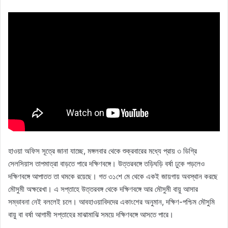
হাওয়া অফিস সূত্রে জানা যাচ্ছে, মঙ্গলবার থেকে শুক্রবারের মধ্যে প্রায় ৩ ডিগ্রি
সেলসিয়াস তাপমাত্রা বাড়তে পারে দক্ষিণবঙ্গে। উত্তরবঙ্গে তড়িঘড়ি বর্ষা ঢুকে পড়লেও
দক্ষিণবঙ্গে আপাতত তা থমকে রয়েছে। গত ৩১শে মে থেকে একই জায়গায় অবস্থান করছে
মৌসুমী অক্ষরেখা। এ সপ্তাহে উত্তরবঙ্গ থেকে দক্ষিণবঙ্গে আর মৌসুমী বায়ু আসার
সম্ভাবনা নেই বললেই চলে। আবহাওয়াবিদদের একাংশের অনুমান, দক্ষিণ-পশ্চিম মৌসুমি
বায়ু বা বর্ষা আগামী সপ্তাহের মাঝামাঝি সময়ে দক্ষিণবঙ্গে আসতে পারে।