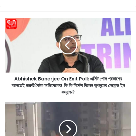
ce
ke
tag
bo
dIn
ra
ok
m
A
b
h
i
s
h
e
k
B
Abhishek Banerjee On Exit Poll: এক্সিট পোল প্রকাশ্যে
a
আসতেই জরুরি বৈঠক অভিষেকের! কি কি নির্দেশ দিলেন তৃণমূলের সেকেন্ড ইন
n
e
কম্যান্ড?
r
j
A
e
C
e
B
O
l
n
a
E