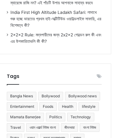
ম্যারেজে রাজি নন? এই পাঁচটি উপায় আপনাকে সাহায্য করবে
India First High Altitude Ladakh Safari: লাদাখে
শুরু হচ্ছে ভারতের প্রথম হাই-অল্টিটিউড ওয়াইল্ডলাইফ সাফারি, এর
বিশেষত্ব কী?
2x2x2 Rule: মদ্যপায়ীদের জন্য 2x2x2 গোল্ডেন রুল কী এবং
এর উপকারিতাগুলি কী কী?
Tags
Bangla News
Bollywood
Bollywood news
Entertainment
Foods
Health
lifestyle
Mamata Banerjee
Politics
Technology
Travel
ওয়ান ওয়ার্ল্ড নিউজ বাংলা
জীবনধারা
বাংলা নিউজ
বিনোদন
ভ্রমণ
মমতা বন্দ্যোপাধ্যায়
স্বাস্থ্য