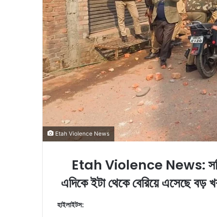
i
l
Etah Violence News
Etah Violence News: সহিংসত
এদিকে ইটা থেকে বেরিয়ে এসেছে বড় খবর
হাইলাইটস: