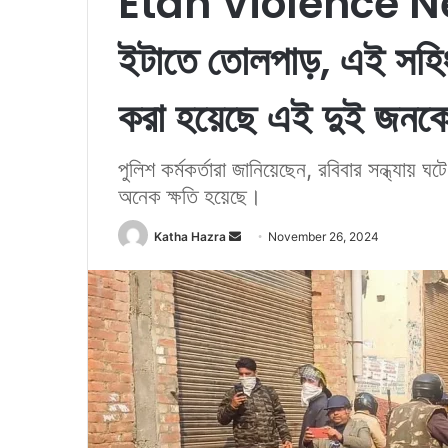
Etah Violence New
ইটাতে তোলপাড়, এই সহিং
করা হয়েছে এই দুই জনক
পুলিশ কর্মকর্তারা জানিয়েছেন, রবিবার সন্ধ্যায়
অনেক ক্ষতি হয়েছে।
Katha Hazra
S
November 26, 2024
e
n
d
a
n
e
m
a