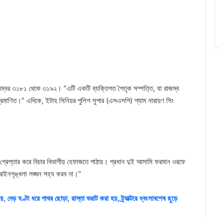
নম্বর ৩১৮১ থেকে ৩১৯২। “এটি একটি ব্যক্তিগত পৈতৃক সম্পত্তি, যা রাজস্ব
া প্রমাণিত।” এদিকে, ইটাহ সিনিয়র পুলিশ সুপার (এসএসপি) শ্যাম নারায়ণ সিং
ে গ্রেপ্তার করে বিচার বিভাগীয় হেফাজতে পাঠায়। প্রধান দুই আসামি ফরমান ওরফে
 আইনশৃঙ্খলা লঙ্ঘন সহ্য করব না।”
দেড় ঘণ্টা ধরে পাথর ছোড়া, রাস্তা ভরাট করা হয়, ট্র্যাক্টরে ধ্বংসাবশেষ ছুড়ে