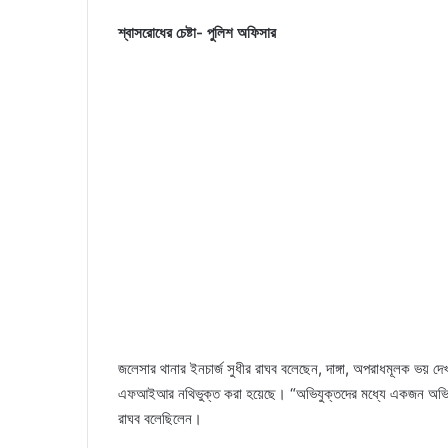
শ্বাসরোধের চেষ্টা- পুলিশ অফিসার
জলেসার থানার ইনচার্জ সুধীর রাঘব বলেছেন, দাঙ্গা, অপরাধমূলক ভয় 
এফআইআর নথিভুক্ত করা হয়েছে। “অভিযুক্তদের মধ্যে একজন অভিযোগকারী
রাঘব বলেছিলেন।