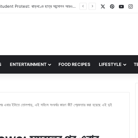
X
Pinterest
YouT
In
Love Marriage Tips: আপনার পরিবারের সদস্যরা কি লাভ ম্যারেজে রাজি নন? এই পাঁচটি উপায় আপনাকে সাহায্য করবে
S
ENTERTAINMENT
FOOD RECIPES
LIFESTYLE
T
বার ইটাতে তোলপাড়, এই সহিংস সংঘর্ষর কারণ কী? গ্রেফতার করা হয়েছে এই দুই