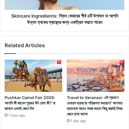
রে
e
ও
I
এ
n
Skincare Ingredients: স্কিন কেয়ারের শীর্ষ ৪টি উপাদান যা আপনি
ই
g
উন্নত ত্বকের স্বাস্থ্যের জন্য একত্রিত করতে পারেন
মূ
r
র্তি
e
ও
d
Related Articles
জি
i
নি
e
স
n
প
t
ত্র
s
পু
:
জো
স্কি
র
ন
ঘ
কে
Pushkar Camel Fair 2026:
Travel to Varanasi: এই শ্রাবণে
রে
য়া
আপনি কী জানেন পুষ্কর উট মেলা কী? না
বেনারস ভ্রমণের পরিকল্পনা করছেন? আপনার
রা
রে
জানলে এখনই জেনে নিন
ভ্রমণকে আরও সহজ করতে কিছু জরুরি বিষয়
খ
র
জেনে রাখা ভালো
1 hour ago
বে
শী
1 day ago
ন
র্ষ