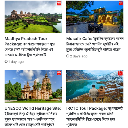
না
৪
,
টি
খা
উ
রা
পা
প
দা
ফ
ন
ল
যা
Madhya Pradesh Tour
Musafir Cafe: ‘মুসাফির ক্যাফে’র আসল
পে
আ
Package: কম খরচে মধ্যপ্রদেশ ঘুরে
ঠিকানা জানতে চান? আপনিও মুসৌরীর এই
তে
প
দেখতে চান? আইআরসিটিসি দিচ্ছে এই
সুন্দর হেরিটেজ প্রপার্টিতে ছুটি কাটাতে পারেন
পা
চমৎকার ৯-দিনের ট্যুর প্যাকেজটি
নি
2 days ago
রে
উ
1 day ago
ন
ন্ন
,
ত
জে
ত্ব
নে
কে
নি
র
ন
স্বা
বি
স্থ্যে
UNESCO World Heritage Site:
IRCTC Tour Package: স্বল্প বাজেটে
স্তা
র
ইউনেস্কো বিশ্ব ঐতিহ্য স্থানের তালিকায়
গ্যাংটক ও দার্জিলিং ভ্রমণ করতে চান?
রি
জ
যুক্ত হল ভারতের আরও একটি স্থাপত্য,
আইআরসিটিসি নিয়ে এসেছে বিশেষ ট্যুর
ত
ন্য
জানেন এটি কোন রাজ্যে সেটি অবস্থিত?
প্যাকেজ
এ