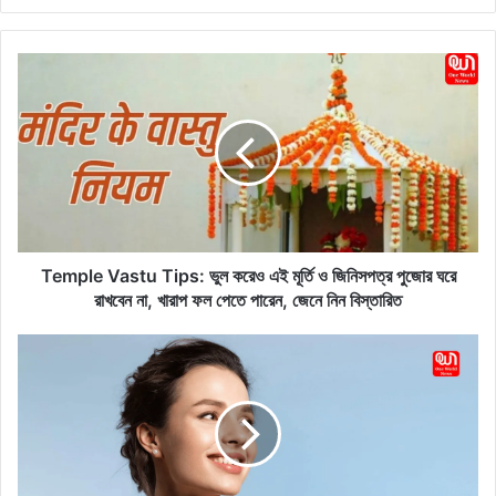
ce
bo
ok
T
e
m
p
l
e
V
a
s
t
Temple Vastu Tips: ভুল করেও এই মূর্তি ও জিনিসপত্র পুজোর ঘরে
u
রাখবেন না, খারাপ ফল পেতে পারেন, জেনে নিন বিস্তারিত
T
i
S
p
k
s
i
:
n
ভু
c
ল
a
ক
r