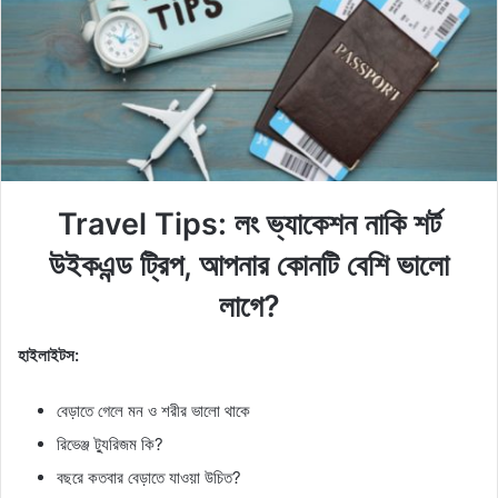
e
m
a
i
l
Travel Tips: লং ভ্যাকেশন নাকি শর্ট
উইকএন্ড ট্রিপ, আপনার কোনটি বেশি ভালো
লাগে?
হাইলাইটস:
বেড়াতে গেলে মন ও শরীর ভালো থাকে
রিভেঞ্জ ট্যুরিজম কি?
বছরে কতবার বেড়াতে যাওয়া উচিত?