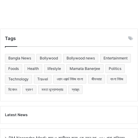
Tags
Bangla News
Bollywood
Bollywood news
Entertainment
Foods
Health
lifestyle
Mamata Banerjee
Politics
Technology
Travel
ওয়ান ওয়ার্ল্ড নিউজ বাংলা
জীবনধারা
বাংলা নিউজ
বিনোদন
ভ্রমণ
মমতা বন্দ্যোপাধ্যায়
স্বাস্থ্য
Latest News
PM Narendra Modi: জম্মু ও কাশ্মীরের জন্য এক নতুন যুগ, ৩৭০ ধারা বাতিলের