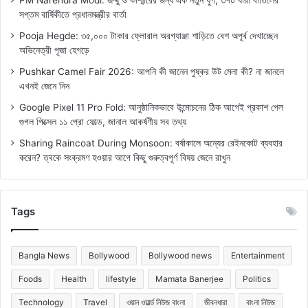
সপ্তম বার্ষিকীতে প্রধানমন্ত্রীর বার্তা
Pooja Hegde: ৩৫,০০০ টাকার ফ্লোরাল অরগ্যাঞ্জা শাড়িতে বেশ অপূর্ব দেখাচ্ছেন
অভিনেত্রী পূজা হেগড়ে
Pushkar Camel Fair 2026: আপনি কী জানেন পুষ্কর উট মেলা কী? না জানলে
এখনই জেনে নিন
Google Pixel 11 Pro Fold: আনুষ্ঠানিকভাবে উন্মোচনের ঠিক আগেই প্রকাশ পেল
গুগল পিক্সেল ১১ প্রো ফোল্ড, জানাল আকর্ষণীয় সব তথ্য
Sharing Raincoat During Monsoon: বর্ষাকালে অন্যের রেইনকোট ব্যবহার
করেন? ত্বকে সংক্রমণ হওয়ার আগে কিছু গুরুত্বপূর্ণ বিষয় জেনে রাখুন
Tags
Bangla News
Bollywood
Bollywood news
Entertainment
Foods
Health
lifestyle
Mamata Banerjee
Politics
Technology
Travel
ওয়ান ওয়ার্ল্ড নিউজ বাংলা
জীবনধারা
বাংলা নিউজ