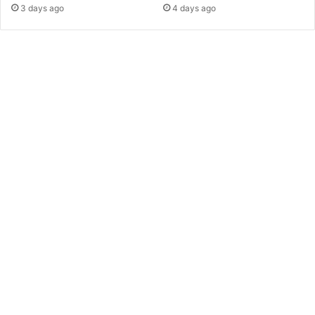
3 days ago
4 days ago
ক
ত্রি
ত
ক
র
তে
পা
রে
ন