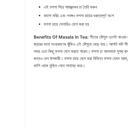
এই মশলা দিয়ে স্বাস্থ্যকর চা তৈরি করুন
কালো মরিচ এবং লবঙ্গও মশলা চায়ের গুরুত্বপূর্ণ অংশ
মশলা চায়ে সেলারিও যোগ করা হয়
Benefits Of Masala In Tea:
শীতের মৌসুম এলেই খাওয়া-দা
জ্বরের মতো সংক্রমণের ঝুঁকিও এই মৌসুমে বেড়ে যায়। আপনি যদি শী
সময় এতে কিছু মশলা যোগ করতে পারেন। মশলা চা আপনাকে সুস্থ রাখতে এক
জন্যও বেশ উপকারী। মশলা চায়ে যোগ করা বিভিন্ন মশলা যেমন আদা, তু
কাশি থেকে মুক্তি পেতে সাহায্য করে।