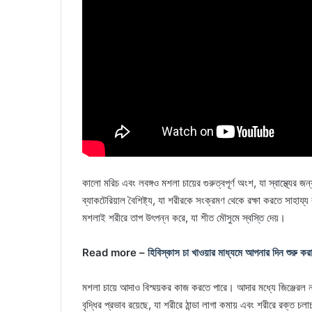
কালো মরিচ এবং লবঙ্গও মশলা চায়ের গুরুত্বপূর্ণ অংশ, যা স্বাস্থ্যের জন্
ব্যাকটেরিয়াল বৈশিষ্ট্য, যা শরীরকে সংক্রমণ থেকে রক্ষা করতে সাহা
মশলাই শরীরে তাপ উৎপন্ন করে, যা শীত মৌসুমে স্বস্তি দেয়।
Read more –
হিবিস্কাস চা খাওয়ার মাধ্যমে আপনার দিন শুরু কর
মশলা চায়ে আদাও বিস্ময়কর কাজ করতে পারে। আদার মধ্যে জিঞ্জের
বৃদ্ধির প্রভাব রয়েছে, যা শরীরে ঠান্ডা লাগা কমায় এবং শরীরে রক্ত চলা