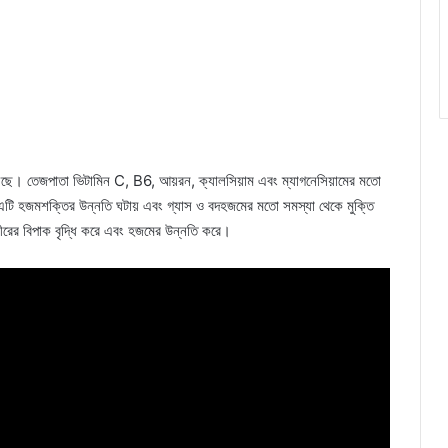
েছে। তেজপাতা ভিটামিন C, B6, আয়রন, ক্যালসিয়াম এবং ম্যাগনেসিয়ামের মতো
 এটি হজমশক্তির উন্নতি ঘটায় এবং গ্যাস ও বদহজমের মতো সমস্যা থেকে মুক্তি
ীরের বিপাক বৃদ্ধি করে এবং হজমের উন্নতি করে।