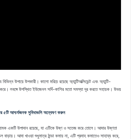
য বিভিন্ন উপায়ে উপকারী। কালো মরিচে রয়েছে অ্যান্টিঅক্সিডেন্ট এবং অ্যান্টি-
য্য করে। লবঙ্গে উপস্থিত ইউজেনল সর্দি-কাশির মতো সমস্যা দূর করতে সহায়ক। উভয়
ার ৫টি আশ্চর্যজনক সুবিধাগুলি অন্বেষণ করুন
ল নামক একটি উপাদান রয়েছে, যা এটিকে উষ্ণ ও সতেজ করে তোলে। আদার উষ্ণতা
চল বাড়ায়। আদা খাওয়া শুধুমাত্র ঠান্ডা কমায় না, এটি প্রদাহ কমাতেও সাহায্য করে,