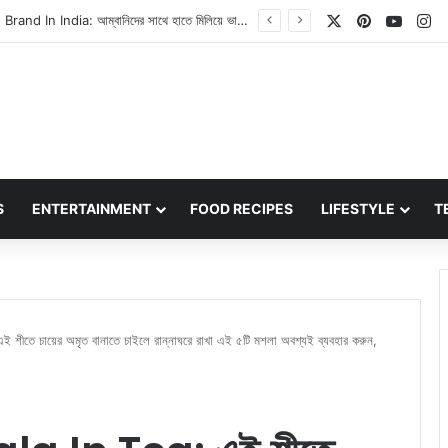
X
Pinterest
YouT
In
Atiq Ahmed Son Death News: ডিভাইডারে গাড়ি ধাক্কা খাওয়ায় আতিক আহমেদের ছেলে আবান আহমেদ মারা গেছেন
S
ENTERTAINMENT
FOOD RECIPES
LIFESTYLE
T
ে চায়ের অমৃত বানাতে চাইলে রান্নাঘরে রাখা এই ৫টি মশলা অবশ্যই ব্যবহার করুন,