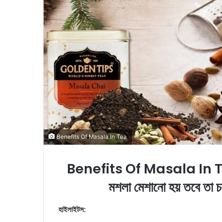
i
l
Benefits Of Masala In Tea
Benefits Of Masala In Tea: ঠা
মশলা মেশানো হয় তবে তা চম
হাইলাইটস: