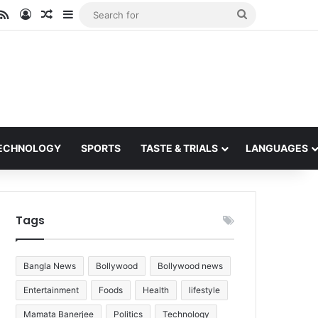
ube
stagram
RSS
Log In
Random Article
Sidebar
Search
for
ECHNOLOGY
SPORTS
TASTE & TRIALS
LANGUAGES
Tags
Bangla News
Bollywood
Bollywood news
Entertainment
Foods
Health
lifestyle
Mamata Banerjee
Politics
Technology