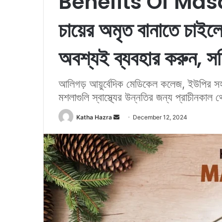
Benefits Of Masa
চায়ের অমৃত বানাতে চাইল
অবশ্যই ব্যবহার করুন, সর্
আলিগড় আয়ুর্বেদিক মেডিকেল কলেজ, ইউপির সহ
মশলাগুলি স্বাস্থ্যের উন্নতির জন্য প্রাচীনকাল থ
Katha Hazra
S
December 12, 2024
e
n
d
a
n
e
m
a