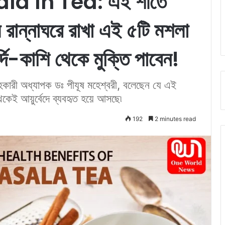
la In Tea: এই শীতে
ে রান্নাঘরে রাখা এই ৫টি মশলা
দি-কাশি থেকে মুক্তি পাবেন!
কারী অধ্যাপক ডঃ পীযূষ মহেশ্বরী, বলেছেন যে এই
েকেই আয়ুর্বেদে ব্যবহৃত হয়ে আসছে৷
192
2 minutes read