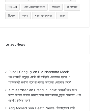
Travel
ওয়ান ওয়ার্ল্ড নিউজ বাংলা
জীবনধারা
বাংলা নিউজ
বিনোদন
ভ্রমণ
মমতা বন্দ্যোপাধ্যায়
স্বাস্থ্য
Latest News
Rupali Ganguly on PM Narendra Modi:
‘প্রধানমন্ত্রী নরেন্দ্র মোদি যদি সত্যিই একনায়ক হতেন…’
অভিনেত্রী রূপালি গঙ্গোপাধ্যায়ের মন্তব্যে জোরদার বিতর্ক
Kim Kardashian Brand In India: আম্বানিদের সাথে
হাতে মিলিয়ে ভারতে আসছে কিম কার্দাশিয়ানের ব্র্যান্ড ‘স্কিমস’, এটি
কোথায় বিক্রি হবে?
Atiq Ahmed Son Death News: ডিভাইডারে গাড়ি