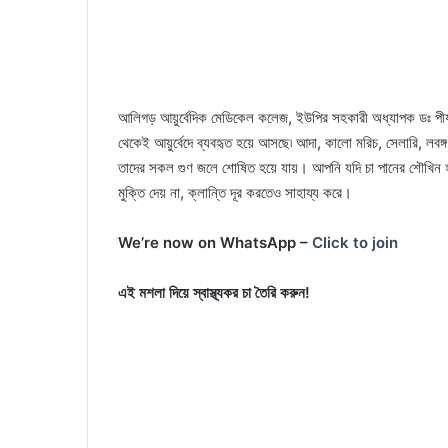
আলিগড় আয়ুর্বেদিক মেডিকেল কলেজ, ইউপির সহকারী অধ্যাপক ডঃ পীযূষ
থেকেই আয়ুর্বেদে ব্যবহৃত হয়ে আসছে৷ আদা, কালো মরিচ, সেলারি, লব
তাদের সকল গুণ জলে শোষিত হয়ে যায়। আপনি যদি চা পানের শৌখিন হ
মুক্তি দেয় না, ক্লান্তি দূর করতেও সাহায্য করে।
We’re now on WhatsApp –
Click to join
এই মশলা দিয়ে স্বাস্থ্যকর চা তৈরি করুন!