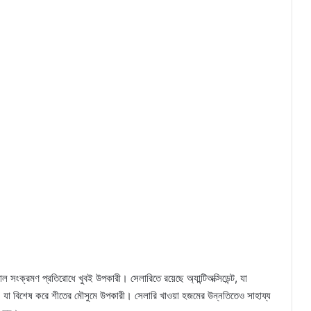
াল সংক্রমণ প্রতিরোধে খুবই উপকারী। সেলারিতে রয়েছে অ্যান্টিঅক্সিডেন্ট, যা
, যা বিশেষ করে শীতের মৌসুমে উপকারী। সেলারি খাওয়া হজমের উন্নতিতেও সাহায্য