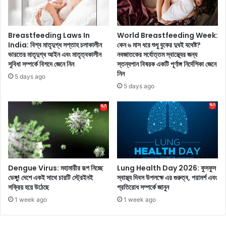
বা
ছি
না
লে
তে
ন
চা
Breastfeeding Laws In
World Breastfeeding Week:
,
ই
India: বিশ্ব মাতৃদুগ্ধ সপ্তাহ চলাকালীন
কেন ৬ মাস ধরে শুধু বুকের দুধই যথেষ্ট?
আ
ভারতের মাতৃদুগ্ধ আইন এবং মাতৃত্বকালীন
নবজাতকের সর্বোত্তম স্বাস্থ্যের জন্য
লে
লি
সুবিধা সম্পর্কে বিশদে জেনে নিন
স্তন্যপান বিষয়ক একটি পূর্ণাঙ্গ নির্দেশিকা জেনে
রা
নিন
য়া
ন্না
5 days ago
তা
ঘ
5 days ago
র
রে
স্বা
রা
মী
খা
কে
এ
ম
ই
ণ্ড
৫
পে
টি
Dengue Virus: মহামারীর রূপ নিচ্ছে
Lung Health Day 2026: ফুসফুস
চু
ম
ডেঙ্গু! দেশে একই সাথে চারটি স্ট্রেইনই
স্বাস্থ্য দিবস উপলক্ষে এর গুরুত্ব, পরামর্শ এবং
ম্ব
শ
সক্রিয় হয়ে উঠেছে
প্রতিরোধ সম্পর্কে জানুন
ন
লা
1 week ago
1 week ago
ক
অ
রে
ব
ছি
শ্য