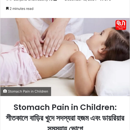
o
e
2 minutes read
l
n
l
d
o
a
w
n
o
e
n
m
X
a
i
l
Stomach Pain in Children
Stomach Pain in Children:
শীতকালে বাড়ির খুদে সদস্যরা হজম এবং ডায়রিয়ার
সমস্যায় ভোগে