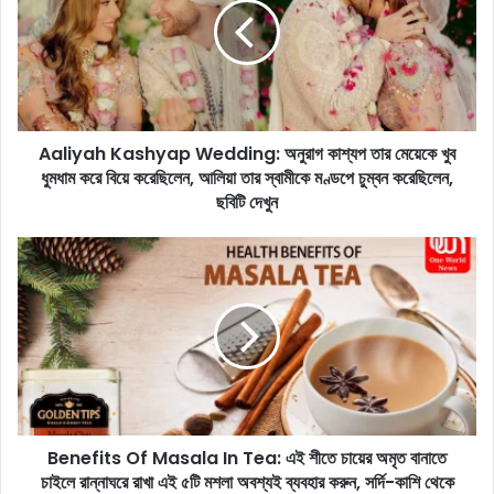
i
y
a
h
K
a
Aaliyah Kashyap Wedding: অনুরাগ কাশ্যপ তার মেয়েকে খুব
s
ধুমধাম করে বিয়ে করেছিলেন, আলিয়া তার স্বামীকে মণ্ডপে চুম্বন করেছিলেন,
h
y
ছবিটি দেখুন
a
p
B
W
e
e
n
d
e
d
f
i
i
n
t
g
s
:
O
অ
Benefits Of Masala In Tea: এই শীতে চায়ের অমৃত বানাতে
f
নু
চাইলে রান্নাঘরে রাখা এই ৫টি মশলা অবশ্যই ব্যবহার করুন, সর্দি-কাশি থেকে
M