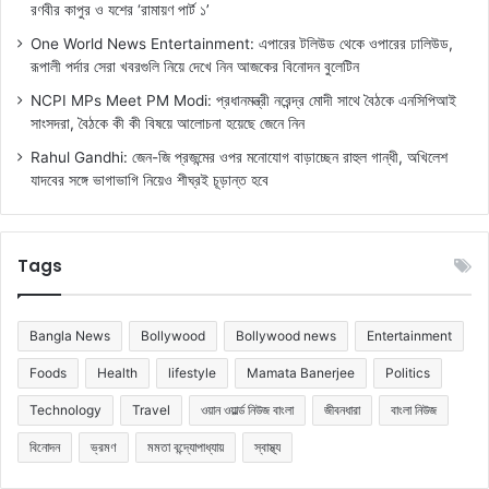
রণবীর কাপুর ও যশের ‘রামায়ণ পার্ট ১’
One World News Entertainment: এপারের টলিউড থেকে ওপারের ঢালিউড,
রূপালী পর্দার সেরা খবরগুলি নিয়ে দেখে নিন আজকের বিনোদন বুলেটিন
NCPI MPs Meet PM Modi: প্রধানমন্ত্রী নরেন্দ্র মোদী সাথে বৈঠকে এনসিপিআই
সাংসদরা, বৈঠকে কী কী বিষয়ে আলোচনা হয়েছে জেনে নিন
Rahul Gandhi: জেন-জি প্রজন্মের ওপর মনোযোগ বাড়াচ্ছেন রাহুল গান্ধী, অখিলেশ
যাদবের সঙ্গে ভাগাভাগি নিয়েও শীঘ্রই চূড়ান্ত হবে
Tags
Bangla News
Bollywood
Bollywood news
Entertainment
Foods
Health
lifestyle
Mamata Banerjee
Politics
Technology
Travel
ওয়ান ওয়ার্ল্ড নিউজ বাংলা
জীবনধারা
বাংলা নিউজ
বিনোদন
ভ্রমণ
মমতা বন্দ্যোপাধ্যায়
স্বাস্থ্য