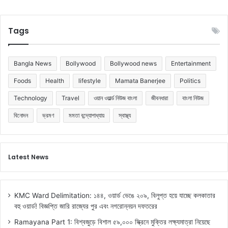
!
Tags
Bangla News
Bollywood
Bollywood news
Entertainment
Foods
Health
lifestyle
Mamata Banerjee
Politics
Technology
Travel
ওয়ান ওয়ার্ল্ড নিউজ বাংলা
জীবনধারা
বাংলা নিউজ
বিনোদন
ভ্রমণ
মমতা বন্দ্যোপাধ্যায়
স্বাস্থ্য
Latest News
KMC Ward Delimitation: ১৪৪, ওয়ার্ড ভেঙে ২০৯, বিলুপ্ত হয়ে যাচ্ছে কলকাতার
বহু ওয়ার্ড! বিজ্ঞপ্তি জারি রাজ্যের পুর এবং নগরোন্নয়ন দফতরের
Ramayana Part 1: বিশ্বজুড়ে বিশাল ৫৯,০০০ স্ক্রিনে মুক্তির লক্ষ্যমাত্রা নিয়েছে