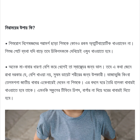
নিরাময়ের উপায় কি?
• শিশুরোগ বিশেষজ্ঞদের পরামর্শ ছাড়া শিশুকে কোনও রকম অ্যান্টিবায়োটিক খাওয়াবেন না।
শিশুর পেটে ব্যথা যদি বাড়ে তবে চিকিৎসককে দেখিয়েই ওষুধ খাওয়াতে হবে।
• অনেক মা-বাবার ধারণা বেশি করে খেলেই তা স্বাস্থ্যের জন্য ভাল। তবে এ কথা জেনে
রাখা দরকার যে, বেশি খাওয়া নয়, সুষম ডায়েট শরীরের জন্য উপকারী। ভাজাভুজি কিংবা
তেলমশলা জাতীয় খাবার একেবারেই দেবেন না শিশুকে। এর বদলে ঘরে তৈরি হালকা খাবারই
খাওয়াতে হবে তাকে। এমনকি স্কুলের টিফিনে চিপস, বার্গার না দিয়ে ঘরের খাবারই দিতে
হবে।