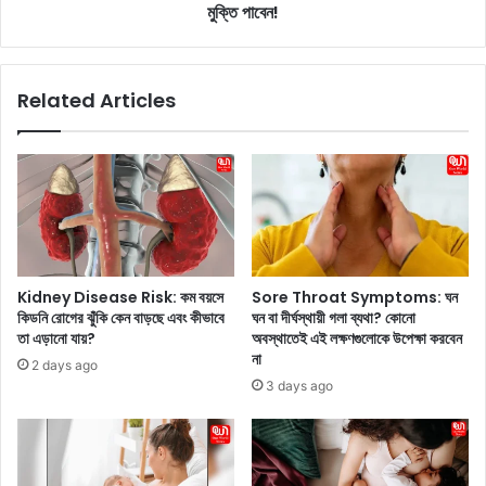
রা
a
মুক্তি পাবেন!
গ
s
কা
a
শ্য
l
Related Articles
প
a
তা
I
র
n
মে
T
য়ে
e
কে
a
খু
:
ব
এ
ধু
ই
Kidney Disease Risk: কম বয়সে
Sore Throat Symptoms: ঘন
ম
শী
কিডনি রোগের ঝুঁকি কেন বাড়ছে এবং কীভাবে
ঘন বা দীর্ঘস্থায়ী গলা ব্যথা? কোনো
ধা
তে
তা এড়ানো যায়?
অবস্থাতেই এই লক্ষণগুলোকে উপেক্ষা করবেন
ম
চা
না
2 days ago
ক
য়ে
3 days ago
রে
র
বি
অ
য়ে
মৃ
ক
ত
রে