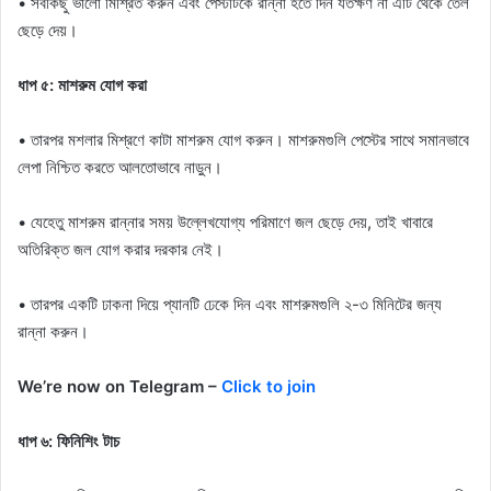
• সবকিছু ভালো মিশ্রিত করুন এবং পেস্টটিকে রান্না হতে দিন যতক্ষণ না এটি থেকে তেল
ছেড়ে দেয়।
ধাপ ৫: মাশরুম যোগ করা
• তারপর মশলার মিশ্রণে কাটা মাশরুম যোগ করুন। মাশরুমগুলি পেস্টের সাথে সমানভাবে
লেপা নিশ্চিত করতে আলতোভাবে নাড়ুন।
• যেহেতু মাশরুম রান্নার সময় উল্লেখযোগ্য পরিমাণে জল ছেড়ে দেয়, তাই খাবারে
অতিরিক্ত জল যোগ করার দরকার নেই।
• তারপর একটি ঢাকনা দিয়ে প্যানটি ঢেকে দিন এবং মাশরুমগুলি ২-৩ মিনিটের জন্য
রান্না করুন।
We’re now on Telegram –
Click to join
ধাপ ৬: ফিনিশিং টাচ