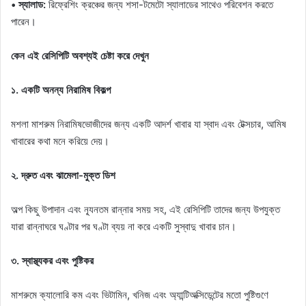
• স্যালাড:
রিফ্রেশিং ক্রঞ্চের জন্য শসা-টমেটো স্যালাডের সাথেও পরিবেশন করতে
পারেন।
কেন এই রেসিপিটি অবশ্যই চেষ্টা করে দেখুন
১. একটি অনন্য নিরামিষ বিকল্প
মশলা মাশরুম নিরামিষভোজীদের জন্য একটি আদর্শ খাবার যা স্বাদ এবং টেক্সচার, আমিষ
খাবারের কথা মনে করিয়ে দেয়।
২. দ্রুত এবং ঝামেলা-মুক্ত ডিশ
অল্প কিছু উপাদান এবং ন্যূনতম রান্নার সময় সহ, এই রেসিপিটি তাদের জন্য উপযুক্ত
যারা রান্নাঘরে ঘণ্টার পর ঘণ্টা ব্যয় না করে একটি সুস্বাদু খাবার চান।
৩. স্বাস্থ্যকর এবং পুষ্টিকর
মাশরুমে ক্যালোরি কম এবং ভিটামিন, খনিজ এবং অ্যান্টিঅক্সিডেন্টের মতো পুষ্টিগুণে