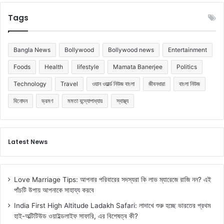
Tags
Bangla News
Bollywood
Bollywood news
Entertainment
Foods
Health
lifestyle
Mamata Banerjee
Politics
Technology
Travel
ওয়ান ওয়ার্ল্ড নিউজ বাংলা
জীবনধারা
বাংলা নিউজ
বিনোদন
ভ্রমণ
মমতা বন্দ্যোপাধ্যায়
স্বাস্থ্য
Latest News
Love Marriage Tips: আপনার পরিবারের সদস্যরা কি লাভ ম্যারেজে রাজি নন? এই
পাঁচটি উপায় আপনাকে সাহায্য করবে
India First High Altitude Ladakh Safari: লাদাখে শুরু হচ্ছে ভারতের প্রথম
হাই-অল্টিটিউড ওয়াইল্ডলাইফ সাফারি, এর বিশেষত্ব কী?