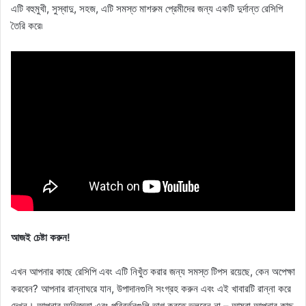
এটি বহুমুখী, সুস্বাদু, সহজ, এটি সমস্ত মাশরুম প্রেমীদের জন্য একটি দুর্দান্ত রেসিপি
তৈরি করে৷
আজই চেষ্টা করুন!
এখন আপনার কাছে রেসিপি এবং এটি নিখুঁত করার জন্য সমস্ত টিপস রয়েছে, কেন অপেক্ষা
করবেন? আপনার রান্নাঘরে যান, উপাদানগুলি সংগ্রহ করুন এবং এই খাবারটি রান্না করে
দেখুন। আপনার অভিজ্ঞতা এবং পরিবর্তনগুলি ভাগ করতে ভুলবেন না – আমরা আপনার কাছ