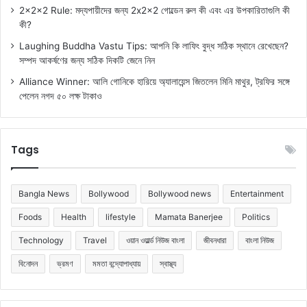
2x2x2 Rule: মদ্যপায়ীদের জন্য 2x2x2 গোল্ডেন রুল কী এবং এর উপকারিতাগুলি কী
কী?
Laughing Buddha Vastu Tips: আপনি কি লাফিং বুদ্ধ সঠিক স্থানে রেখেছেন?
সম্পদ আকর্ষণের জন্য সঠিক দিকটি জেনে নিন
Alliance Winner: আলি গোনিকে হারিয়ে অ্যালায়েন্স জিতলেন মিনি মাথুর, ট্রফির সঙ্গে
পেলেন নগদ ৫০ লক্ষ টাকাও
Tags
Bangla News
Bollywood
Bollywood news
Entertainment
Foods
Health
lifestyle
Mamata Banerjee
Politics
Technology
Travel
ওয়ান ওয়ার্ল্ড নিউজ বাংলা
জীবনধারা
বাংলা নিউজ
বিনোদন
ভ্রমণ
মমতা বন্দ্যোপাধ্যায়
স্বাস্থ্য