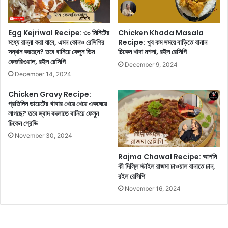
,
হ
মু
নি
ক্তি
?
Egg Kejriwal Recipe: ৩০ মিনিটের
Chicken Khada Masala
পা
এ
মধ্যে রান্না করা যাবে, এমন কোনও রেসিপির
Recipe: খুব কম সময়ে বাড়িতে বানান
বে
ই
সন্ধান করছেন? তবে বানিয়ে ফেলুন ডিম
চিকেন খাদা মশলা, রইল রেসিপি
সা
কেজরিওয়াল, রইল রেসিপি
৫
December 9, 2024
ত
টি
December 14, 2024
টি
ল
দ
Chicken Gravy Recipe:
ক্ষ
প্রতিদিন ডায়েটের খাবার খেয়ে খেয়ে একঘেয়ে
ক্ষি
ণে
লাগছে? তবে স্বাদ বদলাতে বানিয়ে ফেলুন
ণী
চি
চিকেন গ্রেভি
ছ
নে
বি
November 30, 2024
ফে
লু
Rajma Chawal Recipe: আপনি
ন
কী দিল্লি স্টাইল রাজমা চাওয়াল বানাতে চান,
চ
রইল রেসিপি
রি
November 16, 2024
ত্র
হী
ন
পু