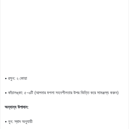
• রসুন: ২ কোয়া
• কাঁচালঙ্কা: ৫-৬টি (আপনার মশলা সহনশীলতার উপর ভিত্তি করে সামঞ্জস্য করুন)
অন্যান্য উপাদান:
• নুন: স্বাদ অনুযায়ী