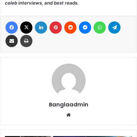
celeb interviews, and best reads.
Facebook
X
LinkedIn
Pinterest
Reddit
Messenger
WhatsApp
Telegram
Share via Email
Print
Banglaadmin
We
bsi
te