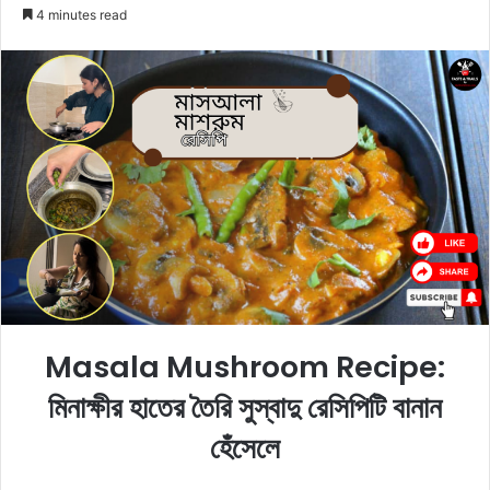
e
4 minutes read
n
d
a
n
e
m
a
i
l
Masala Mushroom Recipe:
মিনাক্ষীর হাতের তৈরি সুস্বাদু রেসিপিটি বানান
হেঁসেলে