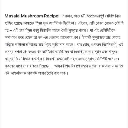
Masala Mushroom Recipe:
নমস্কার, আরেকটি উত্তেজনাপূর্ণ রেসিপি নিয়ে
হাজির হয়েছে আমাদের প্ৰিয় ফুড জার্নালিস্ট প্রিশিকা। এইবার, এটি কেবল কোনও রেসিপি
নয় – এটি তার প্ৰিয় বন্ধু মিনাক্ষীর হাতের তৈরি সুস্বাদু খাবার। যা এই রেসিপিটিকে
অসাধারণ করে তোলে তা হল এর পেছনের আবেগঘন গল্প। মিনাক্ষী মুম্বাইতে তার বোনের
বাড়িতে কাটানো রবিবারের তার প্রিয় স্মৃতি মনে করেন। তার বোন, একজন নিরামিষাশী, এই
অনন্য মশলা মাশরুমের খাবারটি তৈরি করেছিলেন যা মিনাক্ষীকে তার স্বাদ এবং গন্ধের
সাদৃশ্য দিয়ে বিস্মিত করেছিল। মিনাক্ষী এখন এই সহজ এবং সুস্বাদু রেসিপিটি আমাদের
সকলের সাথে শেয়ার করে নিয়েছেন। আসুন বিশদ বিবরণে জেনে নেওয়া যাক এবং একসাথে
এই আশ্চর্যজনক খাবারটি আবার তৈরি করা যাক।