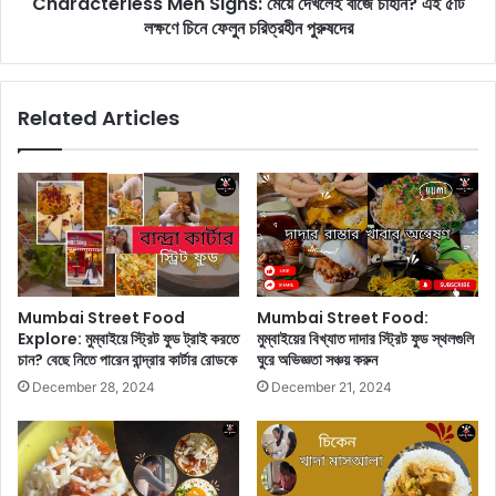
Characterless Men Signs: মেয়ে দেখলেই বাজে চাহনি? এই ৫টি
l
র
লক্ষণে চিনে ফেলুন চরিত্রহীন পুরুষদের
e
ব্ল
s
ক
s
বা
M
Related Articles
স্টা
e
র
n
!
S
সি
i
নে
g
মা
n
হ
s
লে
:
হ
মে
Mumbai Street Food
Mumbai Street Food:
বে
য়ে
Explore: মুম্বাইয়ে স্ট্রিট ফুড ট্রাই করতে
মুম্বাইয়ের বিখ্যাত দাদার স্ট্রিট ফুড স্থলগুলি
বি
দে
চান? বেছে নিতে পারেন বান্দ্রার কার্টার রোডকে
ঘুরে অভিজ্ঞতা সঞ্চয় করুন
রা
খ
December 28, 2024
December 21, 2024
ট
লে
বি
ই
স্ফো
বা
র
জে
ণ
চা