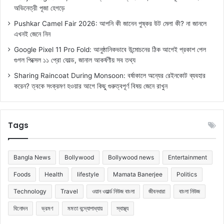
অভিনেত্রী পূজা হেগড়ে
Pushkar Camel Fair 2026: আপনি কী জানেন পুষ্কর উট মেলা কী? না জানলে
এখনই জেনে নিন
Google Pixel 11 Pro Fold: আনুষ্ঠানিকভাবে উন্মোচনের ঠিক আগেই প্রকাশ পেল
গুগল পিক্সেল ১১ প্রো ফোল্ড, জানাল আকর্ষণীয় সব তথ্য
Sharing Raincoat During Monsoon: বর্ষাকালে অন্যের রেইনকোট ব্যবহার
করেন? ত্বকে সংক্রমণ হওয়ার আগে কিছু গুরুত্বপূর্ণ বিষয় জেনে রাখুন
Tags
Bangla News
Bollywood
Bollywood news
Entertainment
Foods
Health
lifestyle
Mamata Banerjee
Politics
Technology
Travel
ওয়ান ওয়ার্ল্ড নিউজ বাংলা
জীবনধারা
বাংলা নিউজ
বিনোদন
ভ্রমণ
মমতা বন্দ্যোপাধ্যায়
স্বাস্থ্য