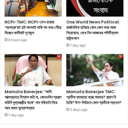
ভা
ছো
ই
ট
রা
জি
ল
নি
One World News Political:
NCPI-TMC: NCPI-তেও রয়েছে
ভি
স
রাজনৈতিক দুনিয়ার কোন কোন খবর আজ
‘ঘরশত্রু’রা! দুই সাংসদই নাকি সব খবর পৌঁছে
ডি
শিরোনামে, দেখে নিন আজকের পলিটিক্যাল
দিচ্ছেন কালীঘাট তৃণমূলে
ভু
রাউন্ডআপ
ও
লে
8 hours ago
র
যা
1 day ago
স
চ্ছে
ত্য
ন
তা
?
'
ব্রে
ন
ফ
Mamata Banerjee: ‘আমি
Mamata Banerjee TMC:
গ
আত্মপ্রচারে বিশ্বাস করি না, কোনওদিন প্রকল্প
প্রতীক হাতছাড়া হচ্ছে মমতার? প্ল্যান বি
'
করিনি মুখ্যমন্ত্রীর নামে!’ নাম পরিবর্তন নিয়ে
তৈরি? উপ-নির্বাচনে কোন প্রতীকে লড়বেন?
কি
সরব মমতা বন্দ্যোপাধ্যায়
2 days ago
আ
1 day ago
প
না