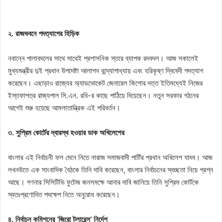
২. রাজভবনে পদত্যাগের হিড়িক
নবান্নে পালাবদলের সাথে সাথেই প্রশাসনিক স্তরে ব্যাপক রদবদল। আজ সকালেই
মুখ্যমন্ত্রীর দুই প্রধান উপদেষ্টা আলাপন বন্দ্যোপাধ্যায় এবং হরিকৃষ্ণ দ্বিবেদী পদত্যাগ
করেছেন। এছাড়াও রাজ্যের অ্যাডভোকেট জেনারেল কিশোর দত্ত ইতিমধ্যেই নিজের
ইস্তফাপত্র রাজ্যপাল সি.এন. রবি-র কাছে পাঠিয়ে দিয়েছেন। নতুন সরকার গঠনের
আগেই শুরু হয়েছে আমলাতান্ত্রিক এই পরিবর্তন।
৩. সুপ্রিম কোর্টের দ্বারস্থ হওয়ার ডাক অখিলেশের
বাংলার এই নির্বাচনী ফল মেনে নিতে নারাজ সমাজবাদী পার্টির প্রধান অখিলেশ যাদব। আজ
লখনউতে এক সাংবাদিক বৈঠকে তিনি দাবি করেছেন, বাংলার নির্বাচনের স্বচ্ছতা নিয়ে প্রশ্ন
আছে। গণনার সিসিটিভি ফুটেজ জনসমক্ষে আনার দাবি জানিয়ে তিনি সুপ্রিম কোর্টকে
স্বতঃপ্রণোদিত পদক্ষেপ নিতে অনুরোধ করেছেন।
৪. নির্বাচন কমিশনের ‘জিরো টলারেন্স’ নির্দেশ