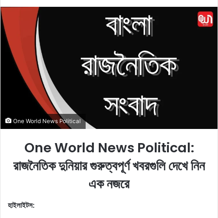
o
e
l
n
l
d
o
a
w
n
o
e
n
m
X
a
i
l
One World News Political
One World News Political:
রাজনৈতিক দুনিয়ার গুরুত্বপূর্ণ খবরগুলি দেখে নিন
এক নজরে
হাইলাইটস: