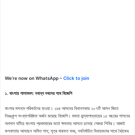
We’re now on WhatsApp –
Click to join
১. বাংলায় পালাবদল: নবান্ন দখলের পথে বিজেপি
বাংলার মসনদে পরিবর্তনের হাওয়া। ২৯৪ আসনের বিধানসভায় ২০৭টি আসন জিতে
নিরঙ্কুশ সংখ্যাগরিষ্ঠতা অর্জন করেছে বিজেপি। মমতা বন্দ্যোপাধ্যায়ের ১৫ বছরের শাসনের
অবসান ঘটিয়ে বাংলায় প্রথমবারের মতো ক্ষমতায় আসতে চলেছে গেরুয়া শিবির। আজই
কলকাতায় আসছেন অমিত শাহ; সূত্র মারফত খবর, নবনির্বাচিত বিধায়কদের সাথে বৈঠকের