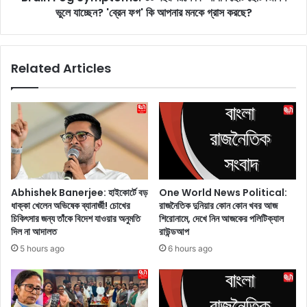
চো
ভুলে যাচ্ছেন? 'ব্রেন ফগ' কি আপনার মনকে গ্রাস করছে?
m
র
p
’
t
ব
o
Related Articles
লে
m
চি
s
ৎ
:
কা
৩
র
০
,
ব
কি
ছ
ঘ
র
টে
ব
One World News Political:
Abhishek Banerjee: হাইকোর্টে বড়
ছে
য়
রাজনৈতিক দুনিয়ার কোন কোন খবর আজ
ধাক্কা খেলেন অভিষেক ব্যানার্জী! চোখের
এ
সে
শিরোনামে, দেখে নিন আজকের পলিটিক্যাল
চিকিৎসার জন্য তাঁকে বিদেশ যাওয়ার অনুমতি
দি
কি
রাউন্ডআপ
দিল না আদালত
ন
আ
6 hours ago
5 hours ago
?
প
জা
নি
নু
ছো
ন
ট