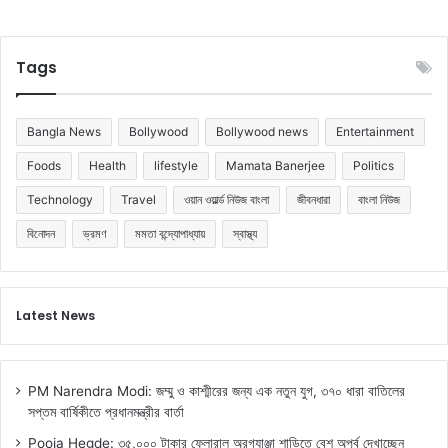
Tags
Bangla News
Bollywood
Bollywood news
Entertainment
Foods
Health
lifestyle
Mamata Banerjee
Politics
Technology
Travel
ওয়ান ওয়ার্ল্ড নিউজ বাংলা
জীবনধারা
বাংলা নিউজ
বিনোদন
ভ্রমণ
মমতা বন্দ্যোপাধ্যায়
স্বাস্থ্য
Latest News
PM Narendra Modi: জম্মু ও কাশ্মীরের জন্য এক নতুন যুগ, ৩৭০ ধারা বাতিলের
সপ্তম বার্ষিকীতে প্রধানমন্ত্রীর বার্তা
Pooja Hegde: ৩৫,০০০ টাকার ফ্লোরাল অরগ্যাঞ্জা শাড়িতে বেশ অপূর্ব দেখাচ্ছেন