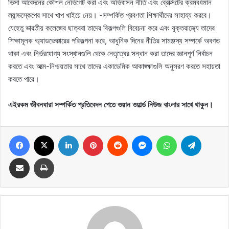
ভিসা আবেদনের কৌশল নেভিগেট করা এবং অভিবাসন নীতি এবং ব্রেক্সিটের ক্রমবর্ধমান
ল্যান্ডস্কেপের সাথে খাপ খাইয়ে নেয়। -সম্পর্কিত প্রবণতা শিক্ষার্থীদের সাহায্য করবে।
যেহেতু ভারতীয় কলেজের ছাত্ররা তাদের বিকল্পগুলি বিবেচনা করে এবং যুক্তরাজ্যে তাদের
শিক্ষামূলক অ্যাডভেঞ্চারের পরিকল্পনা করে, আধুনিক দিনের নীতির সামঞ্জস্য সম্পর্কে অবগত
থাকা এবং নির্ভরযোগ্য সংস্থানগুলি থেকে নেতৃত্বের সন্ধান করা তাদের জ্ঞানপূর্ণ নির্বাচন
করতে এবং আত্ম-নিশ্চয়তার সাথে তাদের একাডেমিক আকাঙ্ক্ষাগুলি অনুসরণ করতে সহায়তা
করতে পারে।
এইরকম জীবনধারা সম্পর্কিত প্রতিবেদন পেতে ওয়ান ওয়ার্ল্ড নিউজ বাংলার সাথে থাকুন।
Facebook
X
LinkedIn
Pinterest
Reddit
Messenger
WhatsApp
Telegram
Share via Email
Print