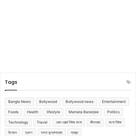
সৌ
টি
ভা
ন
গ্য
স
ও
ম্প
স
র্কে
মৃ
জে
দ্ধি
নে
নি
ন
Tags
Bangla News
Bollywood
Bollywood news
Entertainment
Foods
Health
lifestyle
Mamata Banerjee
Politics
Technology
Travel
ওয়ান ওয়ার্ল্ড নিউজ বাংলা
জীবনধারা
বাংলা নিউজ
বিনোদন
ভ্রমণ
মমতা বন্দ্যোপাধ্যায়
স্বাস্থ্য