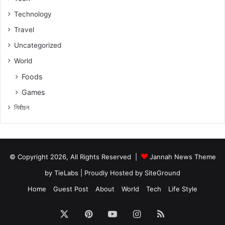
Technology
Travel
Uncategorized
World
Foods
Games
নিৰ্বাচন
© Copyright 2026, All Rights Reserved |
Jannah News Theme
by TieLabs
| Proudly Hosted by
SiteGround
Home
Guest Post
About
World
Tech
Life Style
X
Pinterest
YouTube
Instagram
RSS