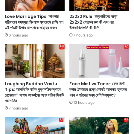
?
w
তা
o
Love Marriage Tips: আপনার
2x2x2 Rule: মদ্যপায়ীদের জন্য
ই
o
পরিবারের সদস্যরা কি লাভ ম্যারেজে রাজি নন?
2x2x2 গোল্ডেন রুল কী এবং এর
রং
d
এই পাঁচটি উপায় আপনাকে সাহায্য করবে
উপকারিতাগুলি কী কী?
ভ
A
6 hours ago
7 hours ago
রি
c
এ
t
কা
r
দ
e
শী
s
তে
s
এ
e
ই
s
Laughing Buddha Vastu
Face Mist vs Toner: ফেস মিস্ট
প্র
:
Tips: আপনি কি লাফিং বুদ্ধ সঠিক স্থানে
বনাম টোনারের মধ্যে কোনটি আপনার ত্বকের
তি
উ
রেখেছেন? সম্পদ আকর্ষণের জন্য সঠিক দিকটি
ধরন ও গঠনের জন্য বেশি উপযুক্ত?
কা
জেনে নিন
জ্জ্ব
12 hours ago
র
ল
7 hours ago
গু
ত্ব
লি
কে
অ
র
ব
জ