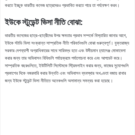
করতে ইচ্ছুক ভারতীয় কলেজ ছাত্রদেরও প্রভাবিত করতে পারে তা পর্যবেক্ষণ করব।
ইউকে স্টুডেন্ট ভিসা নীতি বোঝা:
ভারতীয় কলেজের ছাত্র-ছাত্রীদের উপর ক্ষমতার প্রভাব সম্পর্কে বিস্তারিত জানার আগে,
ইউকে স্টাডি ভিসা সংক্রান্ত সাম্প্রতিক নীতি পরিবর্তনগুলি বোঝা গুরুত্বপূর্ণ। যুক্তরাজ্য
সরকার দেশব্যাপী অগ্রাধিকারের সাথে সারিবদ্ধ হতে এবং উদীয়মান চ্যালেঞ্জ মোকাবেলা
করার জন্য তার অভিবাসন বিধিগুলি পর্যায়ক্রমে পর্যালোচনা করে এবং আপডেট করে।
সাম্প্রতিক বছরগুলিতে, ইউটিলিটি সিস্টেমকে স্ট্রিমলাইন করার জন্য, কাজের সুযোগগুলি
প্রকাশের দিকে নজরদারি করার উন্নতি এবং অভিবাসন ব্যবস্থার অখণ্ডতা বজায় রাখার
জন্য ইউকে স্টুডেন্ট ভিসা নীতিতে অনেকগুলি অসামান্য সমন্বয় করা হয়েছে।