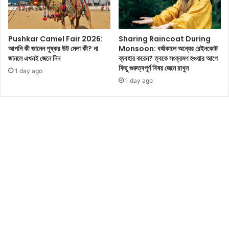
শ্য
ন্য
ই
ব
ক
লি
রু
Pushkar Camel Fair 2026:
Sharing Raincoat During
উ
আপনি কী জানেন পুষ্কর উট মেলা কী? না
Monsoon: বর্ষাকালে অন্যের রেইনকোট
ন
ড
জানলে এখনই জেনে নিন
ব্যবহার করেন? ত্বকে সংক্রমণ হওয়ার আগে
,
অ
কিছু গুরুত্বপূর্ণ বিষয় জেনে রাখুন
আ
1 day ago
ভি
প
1 day ago
নে
না
ত্রী
র
দে
জী
র
ব
স
নে
কা
ব
লে
য়ে
র
আ
স্কি
ন
ন
বে
কে
সু
য়া
খ
র
,
রু