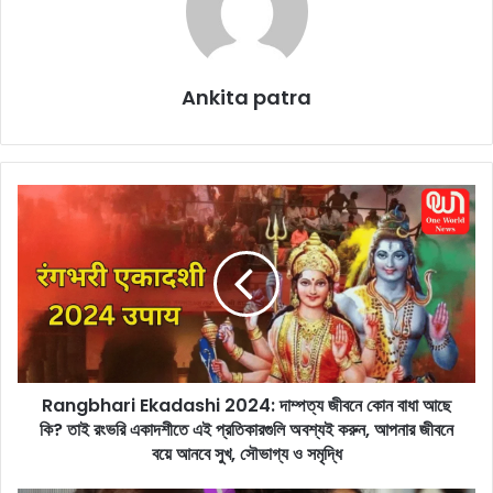
Ankita patra
R
a
n
g
b
h
a
r
i
Rangbhari Ekadashi 2024: দাম্পত্য জীবনে কোন বাধা আছে
E
কি? তাই রংভরি একাদশীতে এই প্রতিকারগুলি অবশ্যই করুন, আপনার জীবনে
k
a
বয়ে আনবে সুখ, সৌভাগ্য ও সমৃদ্ধি
d