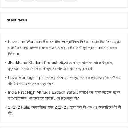
Latest News
Love and War: সঞ্জয় লীলা বনশালির বহু প্রতীক্ষিত পিরিয়ড রোমান্স ফিল্ম “লাভ অ্যান্ড
ওয়ার”-এর জন্য অপেক্ষার অবসান হতে চলেছে, ছবির ফার্স্ট লুক প্রকাশ করতে চলেছেন
নির্মাতারা
Jharkhand Student Protest: ঝাড়খণ্ডে ছাত্র আন্দোলন আরও উত্তাল,
মুখ্যমন্ত্রী হেমন্ত সোরেনের পদত্যাগের দাবিতে এবার অনড় ছাত্ররা
Love Marriage Tips: আপনার পরিবারের সদস্যরা কি লাভ ম্যারেজে রাজি নন? এই
পাঁচটি উপায় আপনাকে সাহায্য করবে
India First High Altitude Ladakh Safari: লাদাখে শুরু হচ্ছে ভারতের প্রথম
হাই-অল্টিটিউড ওয়াইল্ডলাইফ সাফারি, এর বিশেষত্ব কী?
2x2x2 Rule: মদ্যপায়ীদের জন্য 2x2x2 গোল্ডেন রুল কী এবং এর উপকারিতাগুলি কী
কী?