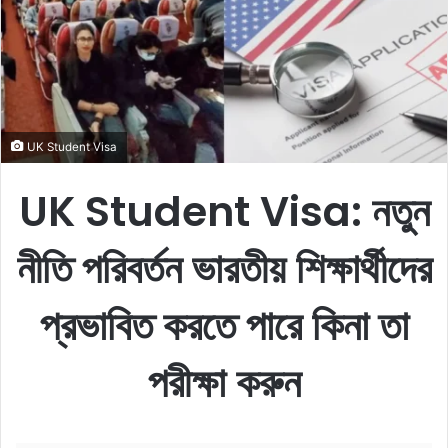
e
m
a
i
l
UK Student Visa
UK Student Visa:
নতুন
নীতি পরিবর্তন ভারতীয় শিক্ষার্থীদের
প্রভাবিত করতে পারে কিনা তা
পরীক্ষা করুন