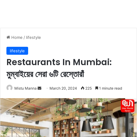
Home
/
lifestyle
lifestyle
Restaurants In Mumbai:
মুম্বাইয়ের সেরা ৬টি রেস্তোরাঁ
Mistu Manna
S
March 20, 2024
225
1 minute read
e
n
d
a
n
e