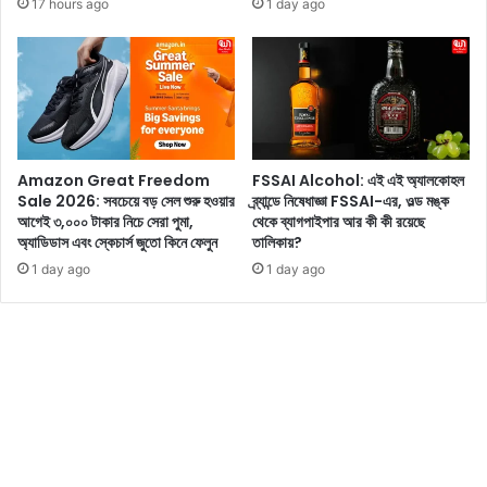
17 hours ago
1 day ago
,
মা
এ
,
টি
ম
এ
হু
ক
য়া
টি
র
ঐ
বি
Amazon Great Freedom
FSSAI Alcohol: এই এই অ্যালকোহল
তি
রু
Sale 2026: সবচেয়ে বড় সেল শুরু হওয়ার
ব্র্যান্ডে নিষেধাজ্ঞা FSSAI-এর, ওল্ড মঙ্ক
হ্য
দ্ধে
আগেই ৩,০০০ টাকার নিচে সেরা পুমা,
থেকে ব্যাগপাইপার আর কী কী রয়েছে
দু
বি
অ্যাডিডাস এবং স্কেচার্স জুতো কিনে ফেলুন
তালিকায়?
ই
জে
1 day ago
1 day ago
দ
পি
শ
র
ক
অ
ধ
স্ত্র
রে
কৃ
চ
ষ্ণ
ল
ন
ছে
গ
রে
র