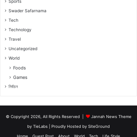
Sports
Swader Safarnama
Tech
Technology
Travel
Uncategorized
World
Foods
Games
নিৰ্বাচন
© Copyright 2026, All Rights Reserved |
Jannah News Theme
by TieLabs
| Proudly Hosted by
SiteGround
Home
Guest Post
About
World
Tech
Life Style