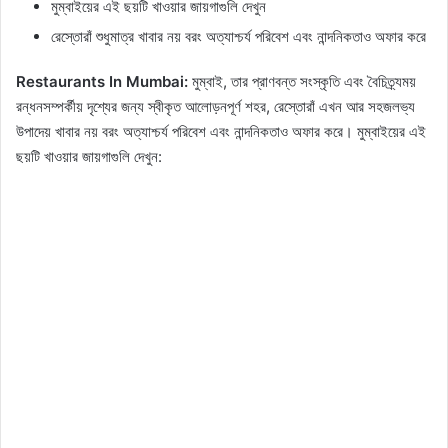
মুম্বাইয়ের এই ছয়টি খাওয়ার জায়গাগুলি দেখুন
রেস্তোরাঁ শুধুমাত্র খাবার নয় বরং অত্যাশ্চর্য পরিবেশ এবং নান্দনিকতাও অফার করে
Restaurants In Mumbai:
মুম্বাই, তার প্রাণবন্ত সংস্কৃতি এবং বৈচিত্র্যময়
রন্ধনসম্পর্কীয় দৃশ্যের জন্য স্বীকৃত আলোড়নপূর্ণ শহর, রেস্তোরাঁ এখন আর সহজলভ্য
উপাদেয় খাবার নয় বরং অত্যাশ্চর্য পরিবেশ এবং নান্দনিকতাও অফার করে। মুম্বাইয়ের এই
ছয়টি খাওয়ার জায়গাগুলি দেখুন: