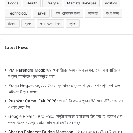
Foods
Health
lifestyle
Mamata Banerjee
Politics
Technology
Travel
ওয়ান ওয়ার্ল্ড নিউজ বাংলা
জীবনধারা
বাংলা নিউজ
বিনোদন
ভ্রমণ
মমতা বন্দ্যোপাধ্যায়
স্বাস্থ্য
Latest News
PM Narendra Modi: জম্মু ও কাশ্মীরের জন্য এক নতুন যুগ, ৩৭০ ধারা বাতিলের
সপ্তম বার্ষিকীতে প্রধানমন্ত্রীর বার্তা
Pooja Hegde: ৩৫,০০০ টাকার ফ্লোরাল অরগ্যাঞ্জা শাড়িতে বেশ অপূর্ব দেখাচ্ছেন
অভিনেত্রী পূজা হেগড়ে
Pushkar Camel Fair 2026: আপনি কী জানেন পুষ্কর উট মেলা কী? না জানলে
এখনই জেনে নিন
Google Pixel 11 Pro Fold: আনুষ্ঠানিকভাবে উন্মোচনের ঠিক আগেই প্রকাশ পেল
গুগল পিক্সেল ১১ প্রো ফোল্ড, জানাল আকর্ষণীয় সব তথ্য
Sharing Raincoat During Monsoon: বর্ষাকালে অন্যের রেইনকোট ব্যবহার