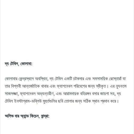
দ্য টেবিল, কোলাবা:
কোলাবার কেন্দ্রস্থলে অবস্থিত, দ্য টেবিল একটি চটকদার এবং সমসাময়িক রেস্তোরাঁ যা
তার বিপ্লবী আন্তর্জাতিক খাবার এবং ফ্যাশনেবল পরিবেশের জন্য স্বীকৃত। এর ন্যূনতম
সাজসজ্জা, ফ্যাশনেবল অভ্যন্তরীণ, এবং আরামদায়ক বহিরঙ্গন বসার জায়গা সহ, দ্য
টেবিল ইনস্টাগ্রাম-ডব্লিউ মুহুর্তগুলির ছবি তোলার জন্য সঠিক স্থান প্রদান করে।
অলিভ বার অ্যান্ড কিচেন, বান্দ্রা: