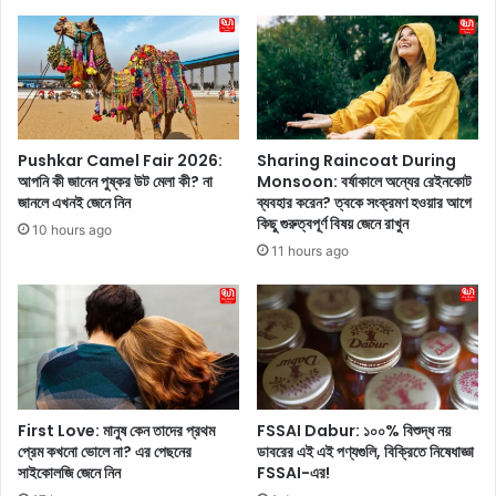
ন
2
কা
0
ঠে
2
র
4
প
:
রি
বি
ব
জে
Pushkar Camel Fair 2026:
Sharing Raincoat During
র্তে
পি
আপনি কী জানেন পুষ্কর উট মেলা কী? না
Monsoon: বর্ষাকালে অন্যের রেইনকোট
না
তে
জানলে এখনই জেনে নিন
ব্যবহার করেন? ত্বকে সংক্রমণ হওয়ার আগে
র
যো
কিছু গুরুত্বপূর্ণ বিষয় জেনে রাখুন
10 hours ago
কে
গ
11 hours ago
ল
দি
জ্বা
লে
লি
ন
য়ে
কৃ
স
ষ্ণ
ম্প
ন
ন্ন
গ
ক
রে
First Love: মানুষ কেন তাদের প্রথম
FSSAI Dabur: ১০০% বিশুদ্ধ নয়
রে
র
প্রেম কখনো ভোলে না? এর পেছনের
ডাবরের এই এই পণ্যগুলি, বিক্রিতে নিষেধাজ্ঞা
ছে
সাইকোলজি জেনে নিন
FSSAI-এর!
রা
ন
নি