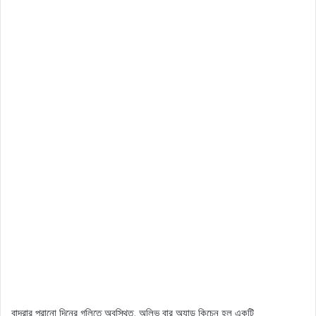
বান্দ্রার পুরানো দিনের গলিতে অবস্থিত, অলিভ বার অ্যান্ড কিচেন হল একটি