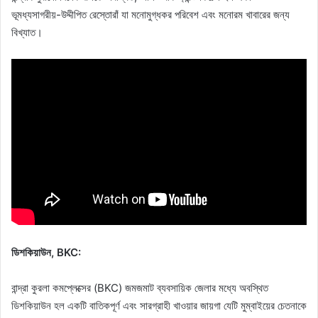
ভূমধ্যসাগরীয়-উদ্দীপিত রেস্তোরাঁ যা মনোমুগ্ধকর পরিবেশ এবং মনোরম খাবারের জন্য
বিখ্যাত।
ডিশকিয়াউন, BKC:
বান্দ্রা কুরলা কমপ্লেক্সের (BKC) জমজমাট ব্যবসায়িক জেলার মধ্যে অবস্থিত
ডিশকিয়াউন হল একটি বাতিকপূর্ণ এবং সারগ্রাহী খাওয়ার জায়গা যেটি মুম্বাইয়ের চেতনাকে