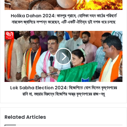
a
h
Holika Dahan 2024: কানপুর গ্রামে, হোলিকা দহন কাঠের পরিবর্তে
a
নারকেল জ্বালিয়ে সম্পন্ন করেছেন, এটি একটি ঐতিহ্য দুই দশক ধরে চলছে
n
2
0
L
2
o
4
k
:
S
কা
a
ন
b
পু
h
র
a
গ্রা
E
মে
Lok Sabha Election 2024: বিজেপিতে যোগ দিলেন কৃষ্ণনগরের
l
,
রানি মা, মহুয়ার বিরুদ্ধে বিজেপির অস্ত্র কৃষ্ণনগরের রাজ-বধূ
e
হো
c
লি
t
কা
i
Related Articles
দ
o
হ
n