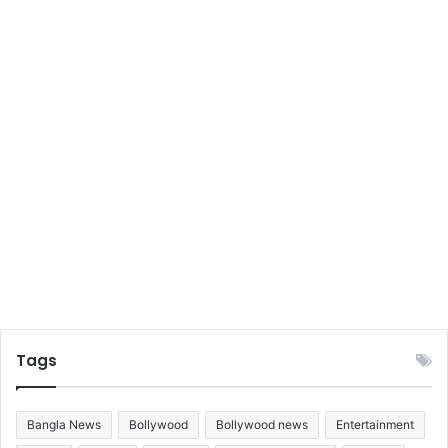
রা
জ
-
ব
ধূ
Tags
Bangla News
Bollywood
Bollywood news
Entertainment