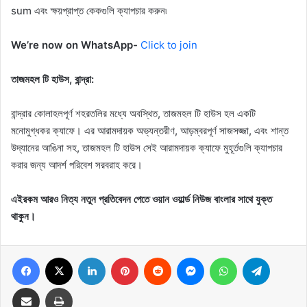
sum এবং ক্ষয়প্রাপ্ত কেকগুলি ক্যাপচার করুন৷
We’re now on WhatsApp-
Click to join
তাজমহল টি হাউস, বান্দ্রা:
বান্দ্রার কোলাহলপূর্ণ শহরতলির মধ্যে অবস্থিত, তাজমহল টি হাউস হল একটি
মনোমুগ্ধকর ক্যাফে। এর আরামদায়ক অভ্যন্তরীণ, আড়ম্বরপূর্ণ সাজসজ্জা, এবং শান্ত
উদ্যানের আঙিনা সহ, তাজমহল টি হাউস সেই আরামদায়ক ক্যাফে মুহূর্তগুলি ক্যাপচার
করার জন্য আদর্শ পরিবেশ সরবরাহ করে।
এইরকম আরও নিত্য নতুন প্রতিবেদন পেতে ওয়ান ওয়ার্ল্ড নিউজ বাংলার সাথে যুক্ত
থাকুন।
Facebook
X
LinkedIn
Pinterest
Reddit
Messenger
WhatsApp
Telegram
Share via Email
Print