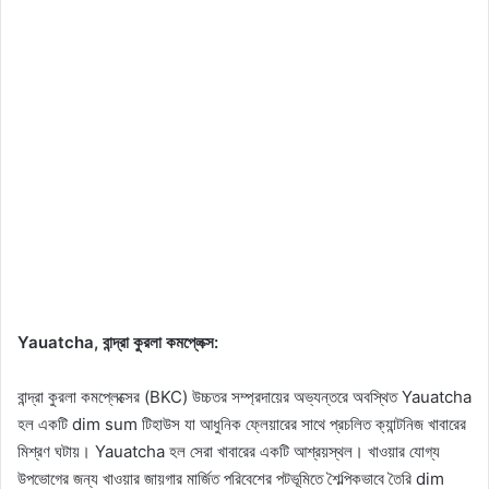
Yauatcha, বান্দ্রা কুরলা কমপ্লেক্স:
বান্দ্রা কুরলা কমপ্লেক্সের (BKC) উচ্চতর সম্প্রদায়ের অভ্যন্তরে অবস্থিত Yauatcha
হল একটি dim sum টিহাউস যা আধুনিক ফ্লেয়ারের সাথে প্রচলিত ক্যান্টনিজ খাবারের
মিশ্রণ ঘটায়। Yauatcha হল সেরা খাবারের একটি আশ্রয়স্থল। খাওয়ার যোগ্য
উপভোগের জন্য খাওয়ার জায়গার মার্জিত পরিবেশের পটভূমিতে শৈল্পিকভাবে তৈরি dim