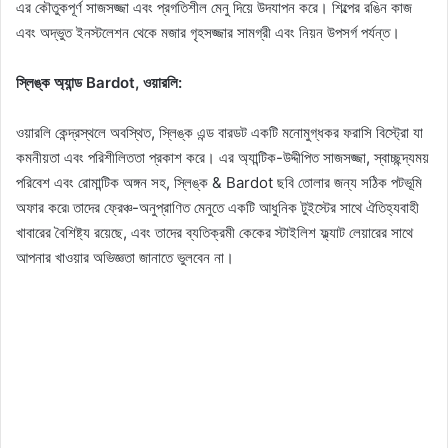
এর কৌতুকপূর্ণ সাজসজ্জা এবং প্রগতিশীল মেনু দিয়ে উদযাপন করে। শিল্পের রঙিন কাজ
এবং অদ্ভুত ইনস্টলেশন থেকে মজার গৃহসজ্জার সামগ্রী এবং নিয়ন উপসর্গ পর্যন্ত।
স্লিঙ্ক অ্যান্ড Bardot, ওয়ারলি:
ওয়ারলি কেন্দ্রস্থলে অবস্থিত, স্লিঙ্ক এন্ড বারডট একটি মনোমুগ্ধকর ফরাসি বিস্ট্রো যা
কমনীয়তা এবং পরিশীলিততা প্রকাশ করে। এর অ্যান্টিক-উদ্দীপিত সাজসজ্জা, স্বাচ্ছন্দ্যময়
পরিবেশ এবং রোমান্টিক অঙ্গন সহ, স্লিঙ্ক & Bardot ছবি তোলার জন্য সঠিক পটভূমি
অফার করে৷ তাদের ফ্রেঞ্চ-অনুপ্রাণিত মেনুতে একটি আধুনিক টুইস্টের সাথে ঐতিহ্যবাহী
খাবারের বৈশিষ্ট্য রয়েছে, এবং তাদের ব্যতিক্রমী কেকের স্টাইলিশ ফ্ল্যাট লেয়ারের সাথে
আপনার খাওয়ার অভিজ্ঞতা জানাতে ভুলবেন না।