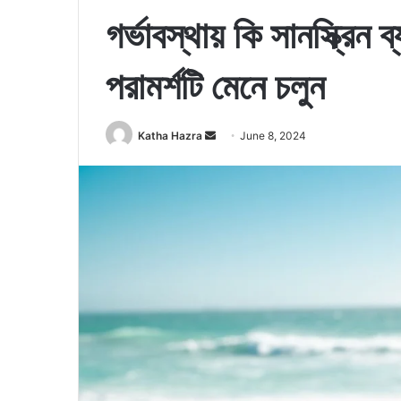
গর্ভাবস্থায় কি সানস্ক্রিন
পরামর্শটি মেনে চলুন
Katha Hazra
S
June 8, 2024
e
n
d
a
n
e
m
a
i
l