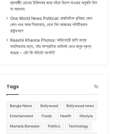
ব্যানার্জী! চোখের চিকিৎসার জন্য তাঁকে বিদেশ যাওয়ার অনুমতি দিল
না আদালত
One World News Political: রাজনৈতিক দুনিয়ার কোন
কোন খবর আজ শিরোনামে, দেখে নিন আজকের পলিটিক্যাল
রাউন্ডআপ
Raashii Khanna Photos: অভিনেত্রী রাশি খান্না
সাহসিকতায় মত্ত, তাঁর সাম্প্রতিক ফটোশুট দেখে মানুষ প্রশ্ন
করেছে – এটা কি সত্যিই আপনি?
Tags
Bangla News
Bollywood
Bollywood news
Entertainment
Foods
Health
lifestyle
Mamata Banerjee
Politics
Technology