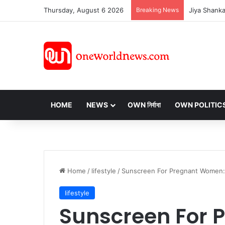
Thursday, August 6 2026
Breaking News
HOME
NEWS
OWN নির্বাবা
OWN POLITIC
Home
/
lifestyle
/
Sunscreen For Pregnant Women: গর্ভাবস্থায
lifestyle
Sunscreen For 