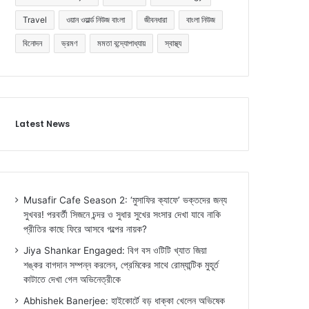
Travel
ওয়ান ওয়ার্ল্ড নিউজ বাংলা
জীবনধারা
বাংলা নিউজ
বিনোদন
ভ্রমণ
মমতা বন্দ্যোপাধ্যায়
স্বাস্থ্য
Latest News
Musafir Cafe Season 2: ‘মুসাফির ক্যাফে’ ভক্তদের জন্য
সুখবর! পরবর্তী সিজনে চন্দর ও সুধার সুখের সংসার দেখা যাবে নাকি
প্রীতির কাছে ফিরে আসবে গল্পের নায়ক?
Jiya Shankar Engaged: বিগ বস ওটিটি খ্যাত জিয়া
শঙ্কর বাগদান সম্পন্ন করলেন, প্রেমিকের সাথে রোম্যান্টিক মুহূর্ত
কাটাতে দেখা গেল অভিনেত্রীকে
Abhishek Banerjee: হাইকোর্টে বড় ধাক্কা খেলেন অভিষেক