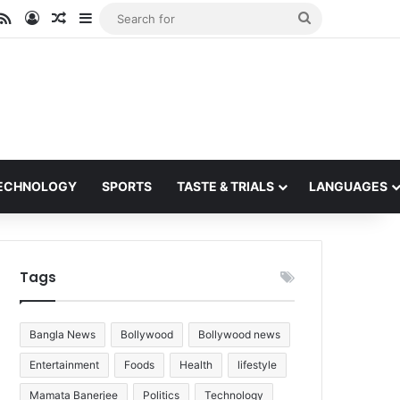
ube
stagram
RSS
Log In
Random Article
Sidebar
Search
for
ECHNOLOGY
SPORTS
TASTE & TRIALS
LANGUAGES
Tags
Bangla News
Bollywood
Bollywood news
Entertainment
Foods
Health
lifestyle
Mamata Banerjee
Politics
Technology