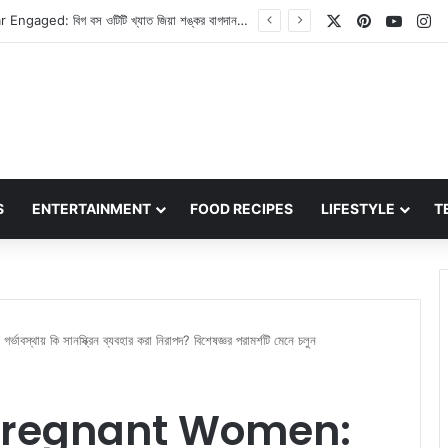
X
Pinterest
YouT
In
Jiya Shankar Engaged: বিগ বস ওটিটি খ্যাত জিয়া শঙ্কর বাগদান সম্পন্ন করলেন, প্রেমিকের সাথে রোম্যান্টিক মুহূর্ত কাটাতে দেখা গেল অভিনেত্রীকে
S
ENTERTAINMENT
FOOD RECIPES
LIFESTYLE
T
় কি সানস্ক্রিন ব্যবহার করা নিরাপদ? বিশেষজ্ঞর পরামর্শটি মেনে চলুন
Pregnant Women: