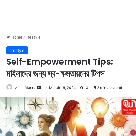
Home
/
lifestyle
lifestyle
Self-Empowerment Tips:
মহিলাদের জন্য স্ব-ক্ষমতায়নের টিপস
Mistu Manna
S
March 16, 2024
181
2 minutes read
e
n
d
a
n
e