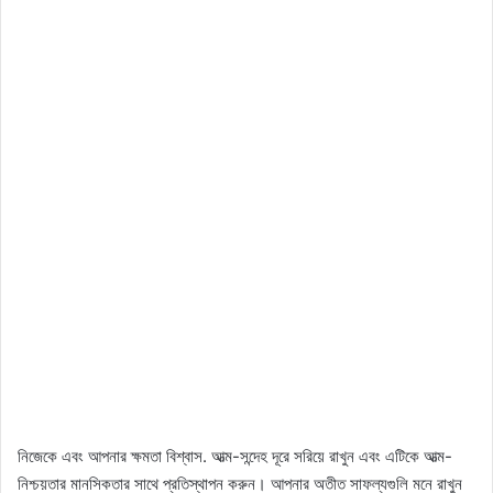
নিজেকে এবং আপনার ক্ষমতা বিশ্বাস. আত্ম-সন্দেহ দূরে সরিয়ে রাখুন এবং এটিকে আত্ম-
নিশ্চয়তার মানসিকতার সাথে প্রতিস্থাপন করুন। আপনার অতীত সাফল্যগুলি মনে রাখুন