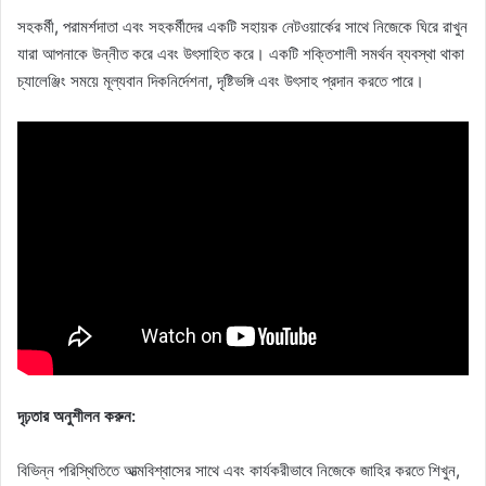
সহকর্মী, পরামর্শদাতা এবং সহকর্মীদের একটি সহায়ক নেটওয়ার্কের সাথে নিজেকে ঘিরে রাখুন
যারা আপনাকে উন্নীত করে এবং উৎসাহিত করে। একটি শক্তিশালী সমর্থন ব্যবস্থা থাকা
চ্যালেঞ্জিং সময়ে মূল্যবান দিকনির্দেশনা, দৃষ্টিভঙ্গি এবং উৎসাহ প্রদান করতে পারে।
দৃঢ়তার অনুশীলন করুন:
বিভিন্ন পরিস্থিতিতে আত্মবিশ্বাসের সাথে এবং কার্যকরীভাবে নিজেকে জাহির করতে শিখুন,