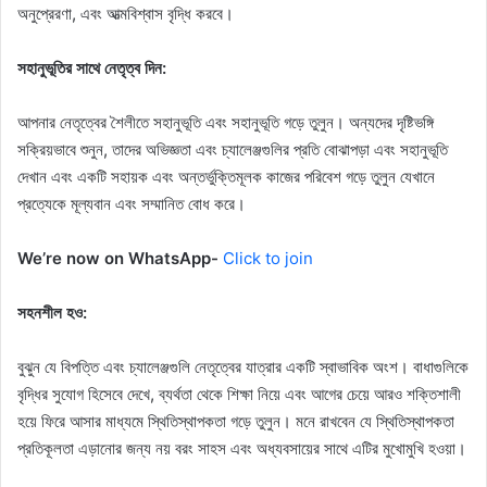
অনুপ্রেরণা, এবং আত্মবিশ্বাস বৃদ্ধি করবে।
সহানুভূতির সাথে নেতৃত্ব দিন:
আপনার নেতৃত্বের শৈলীতে সহানুভূতি এবং সহানুভূতি গড়ে তুলুন। অন্যদের দৃষ্টিভঙ্গি
সক্রিয়ভাবে শুনুন, তাদের অভিজ্ঞতা এবং চ্যালেঞ্জগুলির প্রতি বোঝাপড়া এবং সহানুভূতি
দেখান এবং একটি সহায়ক এবং অন্তর্ভুক্তিমূলক কাজের পরিবেশ গড়ে তুলুন যেখানে
প্রত্যেকে মূল্যবান এবং সম্মানিত বোধ করে।
We’re now on WhatsApp-
Click to join
সহনশীল হও:
বুঝুন যে বিপত্তি এবং চ্যালেঞ্জগুলি নেতৃত্বের যাত্রার একটি স্বাভাবিক অংশ। বাধাগুলিকে
বৃদ্ধির সুযোগ হিসেবে দেখে, ব্যর্থতা থেকে শিক্ষা নিয়ে এবং আগের চেয়ে আরও শক্তিশালী
হয়ে ফিরে আসার মাধ্যমে স্থিতিস্থাপকতা গড়ে তুলুন। মনে রাখবেন যে স্থিতিস্থাপকতা
প্রতিকূলতা এড়ানোর জন্য নয় বরং সাহস এবং অধ্যবসায়ের সাথে এটির মুখোমুখি হওয়া।