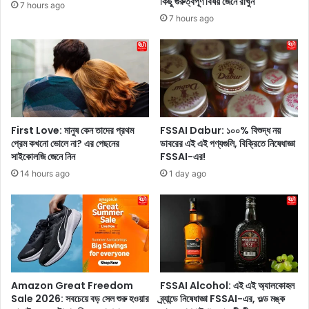
কিছু গুরুত্বপূর্ণ বিষয় জেনে রাখুন
7 hours ago
কা
7 hours ago
ছি
ল
না
,
ইং
ল্যা
ন্ডে
র
First Love: মানুষ কেন তাদের প্রথম
FSSAI Dabur: ১০০% বিশুদ্ধ নয়
এ
প্রেম কখনো ভোলে না? এর পেছনের
ডাবরের এই এই পণ্যগুলি, বিক্রিতে নিষেধাজ্ঞা
সাইকোলজি জেনে নিন
FSSAI-এর!
ক
টি
14 hours ago
1 day ago
প
রি
বা
র
বা
স
টি
Amazon Great Freedom
FSSAI Alcohol: এই এই অ্যালকোহল
কে
Sale 2026: সবচেয়ে বড় সেল শুরু হওয়ার
ব্র্যান্ডে নিষেধাজ্ঞা FSSAI-এর, ওল্ড মঙ্ক
এ