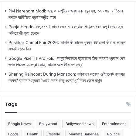
PM Narendra Modi: জম্মু ও কাশ্মীরের জন্য এক নতুন যুগ, ৩৭০ ধারা বাতিলের
সপ্তম বার্ষিকীতে প্রধানমন্ত্রীর বার্তা
Pooja Hegde: ৩৫,০০০ টাকার ফ্লোরাল অরগ্যাঞ্জা শাড়িতে বেশ অপূর্ব দেখাচ্ছেন
অভিনেত্রী পূজা হেগড়ে
Pushkar Camel Fair 2026: আপনি কী জানেন পুষ্কর উট মেলা কী? না জানলে
এখনই জেনে নিন
Google Pixel 11 Pro Fold: আনুষ্ঠানিকভাবে উন্মোচনের ঠিক আগেই প্রকাশ পেল
গুগল পিক্সেল ১১ প্রো ফোল্ড, জানাল আকর্ষণীয় সব তথ্য
Sharing Raincoat During Monsoon: বর্ষাকালে অন্যের রেইনকোট ব্যবহার
করেন? ত্বকে সংক্রমণ হওয়ার আগে কিছু গুরুত্বপূর্ণ বিষয় জেনে রাখুন
Tags
Bangla News
Bollywood
Bollywood news
Entertainment
Foods
Health
lifestyle
Mamata Banerjee
Politics