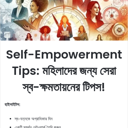
m
a
i
l
Self-Empowerment
Tips: মহিলাদের জন্য সেরা
স্ব-ক্ষমতায়নের টিপস!
হাইলাইটস:
স্ব-যত্নকে অগ্রাধিকার দিন
একটি সমর্থন নেটওয়ার্ক তৈরি করুন