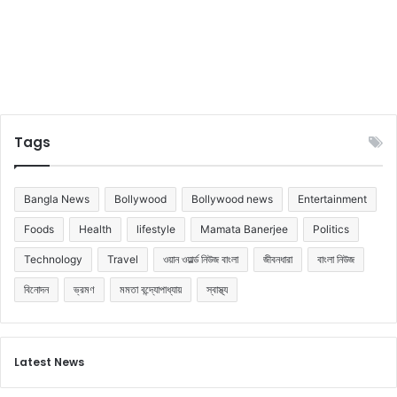
ছে
,
এ
খ
ন
প্র
তি
মা
Tags
সে
১
০
Bangla News
Bollywood
Bollywood news
Entertainment
লা
খ
Foods
Health
lifestyle
Mamata Banerjee
Politics
টা
Technology
Travel
ওয়ান ওয়ার্ল্ড নিউজ বাংলা
জীবনধারা
বাংলা নিউজ
কা
সা
বিনোদন
ভ্রমণ
মমতা বন্দ্যোপাধ্যায়
স্বাস্থ্য
শ্র
য়
হ
চ্ছে
Latest News