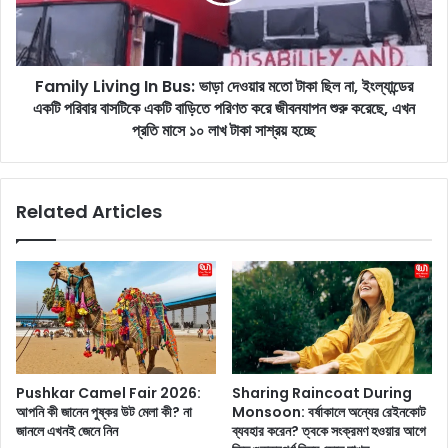
i
y
o
L
n
i
s
v
Family Living In Bus: ভাড়া দেওয়ার মতো টাকা ছিল না, ইংল্যান্ডের
h
i
i
একটি পরিবার বাসটিকে একটি বাড়িতে পরিণত করে জীবনযাপন শুরু করেছে, এখন
n
p
g
প্রতি মাসে ১০ লাখ টাকা সাশ্রয় হচ্ছে
s
I
:
n
স্ট্রে
B
Related Articles
স
u
-
s
মু
:
ক্ত
ভা
স
ড়া
ম্প
দে
র্ক
ও
গ
য়া
ড়ে
র
Pushkar Camel Fair 2026:
Sharing Raincoat During
তু
ম
আপনি কী জানেন পুষ্কর উট মেলা কী? না
Monsoon: বর্ষাকালে অন্যের রেইনকোট
লু
তো
জানলে এখনই জেনে নিন
ব্যবহার করেন? ত্বকে সংক্রমণ হওয়ার আগে
ন
টা